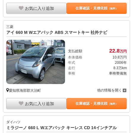
お気に入り追加
在庫確認・見積依頼
（無料）
三菱
アイ 660 M Wエアバック ABS スマートキー 社外ナビ
22.
8
支払総額
万円
本体価格
10.
8
万円
年式
2006年
走行
8.3万km
車検
車検整備無
他の情報を開く
愛知県海部郡大治町
お気に入り追加
在庫確認・見積依頼
（無料）
ダイハツ
ミラジーノ 660 L Wエアバック キーレス CD 14インチアル