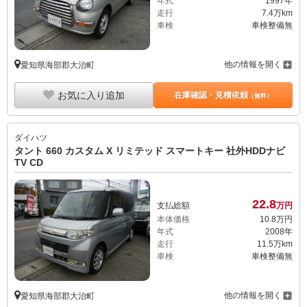
年式
1997年
走行
7.4万km
車検
車検整備無
他の情報を開く
愛知県海部郡大治町
お気に入り追加
在庫確認・見積依頼
（無料）
ダイハツ
タント 660 カスタム X リミテッド スマートキー 社外HDDナビ
TV CD
22.
8
支払総額
万円
本体価格
10.
8
万円
年式
2008年
走行
11.5万km
車検
車検整備無
他の情報を開く
愛知県海部郡大治町