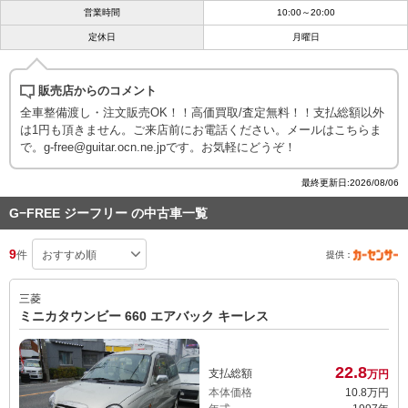
営業時間
10:00～20:00
定休日
月曜日
販売店からのコメント
全車整備渡し・注文販売OK！！高価買取/査定無料！！支払総額以外
は1円も頂きません。ご来店前にお電話ください。メールはこちらま
で。g-free@guitar.ocn.ne.jpです。お気軽にどうぞ！
最終更新日:2026/08/06
G−FREE ジーフリー の中古車一覧
9
件
提供：
三菱
ミニカタウンビー 660 エアバック キーレス
22.
8
支払総額
万円
本体価格
10.
8
万円