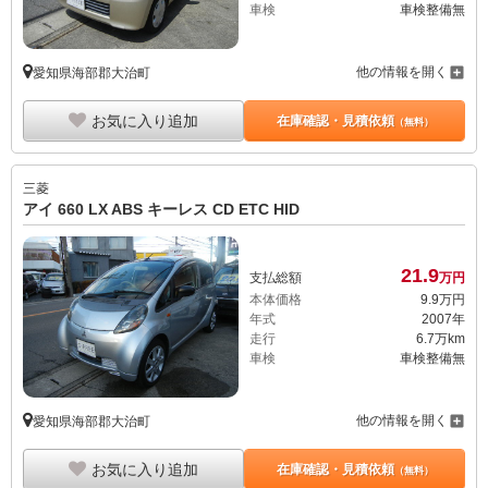
車検
車検整備無
他の情報を開く
愛知県海部郡大治町
お気に入り追加
在庫確認・見積依頼
（無料）
三菱
アイ 660 LX ABS キーレス CD ETC HID
21.
9
支払総額
万円
本体価格
9.
9
万円
年式
2007年
走行
6.7万km
車検
車検整備無
他の情報を開く
愛知県海部郡大治町
お気に入り追加
在庫確認・見積依頼
（無料）