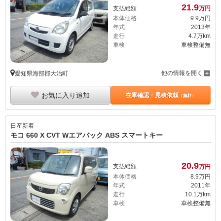
21.
9
支払総額
万円
本体価格
9.
9
万円
年式
2013年
走行
4.7万km
車検
車検整備無
他の情報を開く
愛知県海部郡大治町
お気に入り追加
在庫確認・見積依頼
（無料）
日産
新着
モコ 660 X CVT Wエアバック ABS スマートキー
20.
9
支払総額
万円
本体価格
8.
9
万円
年式
2011年
走行
10.1万km
車検
車検整備無