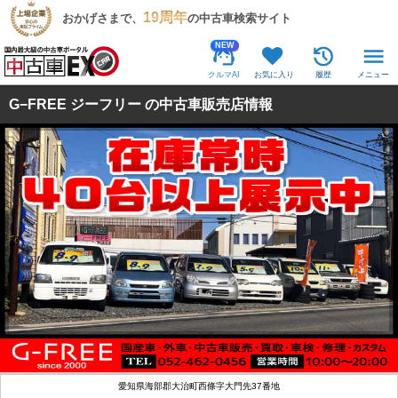
19周年
おかげさまで、
の中古車検索サイト
NEW
クルマAI
お気に入り
履歴
メニュー
G−FREE ジーフリー の中古車販売店情報
愛知県海部郡大治町西條字大門先37番地