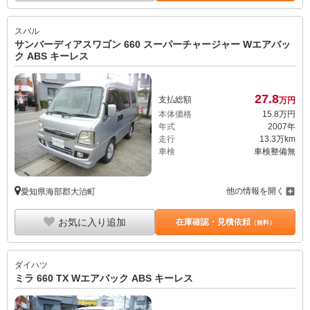
スバル
サンバーディアスワゴン 660 スーパーチャージャー Wエアバッ
ク ABS キーレス
27.
8
支払総額
万円
本体価格
15.
8
万円
年式
2007年
走行
13.3万km
車検
車検整備無
他の情報を開く
愛知県海部郡大治町
お気に入り追加
在庫確認・見積依頼
（無料）
ダイハツ
ミラ 660 TX Wエアバック ABS キーレス