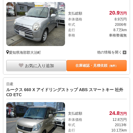
20.
9
支払総額
万円
本体価格
8.
9
万円
年式
2006年
走行
8.7万km
車検
車検整備無
他の情報を開く
愛知県海部郡大治町
お気に入り追加
在庫確認・見積依頼
（無料）
日産
ルークス 660 X アイドリングストップ ABS スマートキー 社外
CD ETC
24.
8
支払総額
万円
本体価格
12.
8
万円
年式
2013年
走行
10.1万km