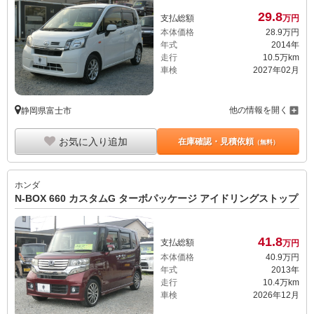
29.
8
支払総額
万円
本体価格
28.
9
万円
年式
2014年
走行
10.5万km
車検
2027年02月
他の情報を開く
静岡県富士市
お気に入り追加
在庫確認・見積依頼
（無料）
ホンダ
N-BOX 660 カスタムG ターボパッケージ アイドリングストップ
41.
8
支払総額
万円
本体価格
40.
9
万円
年式
2013年
走行
10.4万km
車検
2026年12月