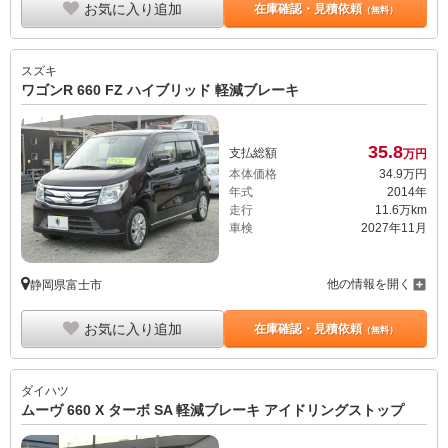
お気に入り追加
在庫確認・見積依頼
（無料）
スズキ
ワゴンR 660 FZ ハイブリッド 軽減ブレーキ
35.
8
支払総額
万円
本体価格
34.
9
万円
年式
2014年
走行
11.6万km
車検
2027年11月
他の情報を開く
静岡県富士市
お気に入り追加
在庫確認・見積依頼
（無料）
ダイハツ
ムーヴ 660 X ターボ SA 軽減ブレーキ アイドリングストップ