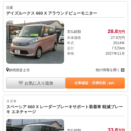
日産
デイズルークス 660 X アラウンドビューモニター
28.
8
支払総額
万円
本体価格
27.
9
万円
年式
2014年
走行
7.5万km
車検
2027年11月
他の情報を開く
静岡県富士市
お気に入り追加
在庫確認・見積依頼
（無料）
スズキ
スペーシア 660 X レーダーブレーキサポート装着車 軽減ブレー
キ エネチャージ
33.
8
支払総額
万円