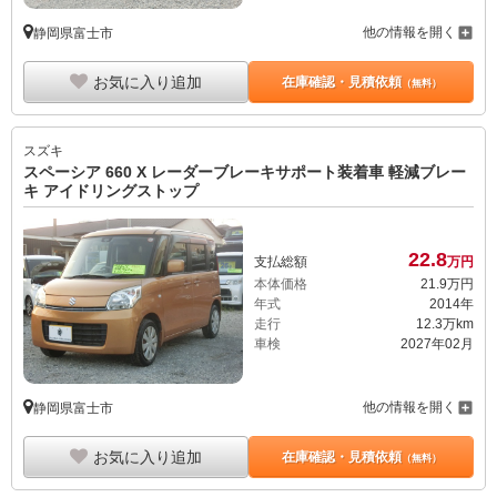
他の情報を開く
静岡県富士市
お気に入り追加
在庫確認・見積依頼
（無料）
スズキ
スペーシア 660 X レーダーブレーキサポート装着車 軽減ブレー
キ アイドリングストップ
22.
8
支払総額
万円
本体価格
21.
9
万円
年式
2014年
走行
12.3万km
車検
2027年02月
他の情報を開く
静岡県富士市
お気に入り追加
在庫確認・見積依頼
（無料）