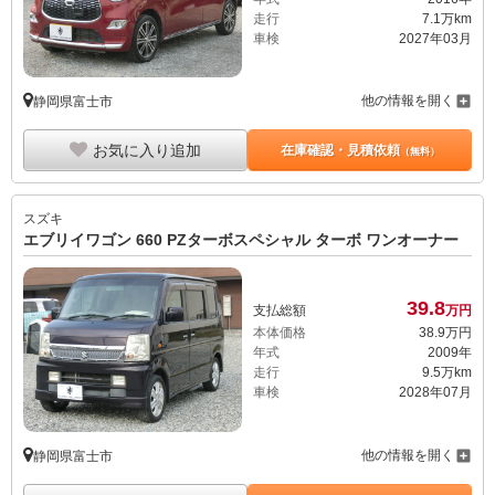
走行
7.1万km
車検
2027年03月
他の情報を開く
静岡県富士市
お気に入り追加
在庫確認・見積依頼
（無料）
スズキ
エブリイワゴン 660 PZターボスペシャル ターボ ワンオーナー
39.
8
支払総額
万円
本体価格
38.
9
万円
年式
2009年
走行
9.5万km
車検
2028年07月
他の情報を開く
静岡県富士市