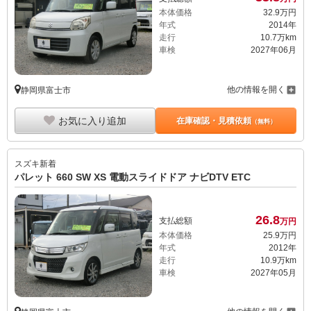
本体価格
32.
9
万円
年式
2014年
走行
10.7万km
車検
2027年06月
他の情報を開く
静岡県富士市
お気に入り追加
在庫確認・見積依頼
（無料）
スズキ
新着
パレット 660 SW XS 電動スライドドア ナビDTV ETC
26.
8
支払総額
万円
本体価格
25.
9
万円
年式
2012年
走行
10.9万km
車検
2027年05月