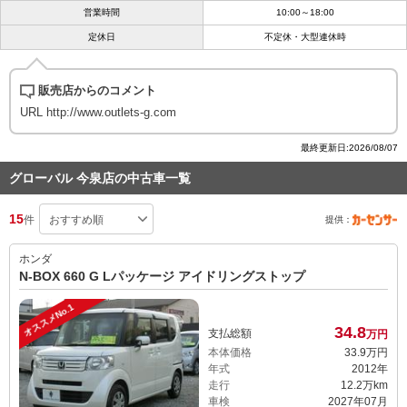
営業時間
10:00～18:00
定休日
不定休・大型連休時
販売店からのコメント
URL http://www.outlets-g.com
最終更新日:2026/08/07
グローバル 今泉店の中古車一覧
15
件
提供：
ホンダ
N-BOX 660 G Lパッケージ アイドリングストップ
オススメNo.1
34.
8
支払総額
万円
本体価格
33.
9
万円
年式
2012年
走行
12.2万km
車検
2027年07月