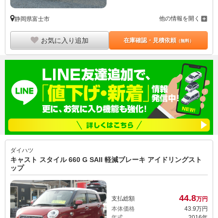
他の情報を開く
静岡県富士市
お気に入り追加
在庫確認・見積依頼
（無料）
ダイハツ
キャスト スタイル 660 G SAII 軽減ブレーキ アイドリングスト
ップ
44.
8
支払総額
万円
本体価格
43.
9
万円
年式
2016年