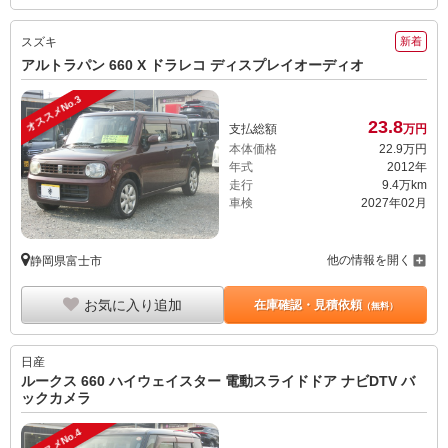
スズキ
新着
アルトラパン 660 X ドラレコ ディスプレイオーディオ
オススメNo.3
23.
8
支払総額
万円
本体価格
22.
9
万円
年式
2012年
走行
9.4万km
車検
2027年02月
他の情報を開く
静岡県富士市
お気に入り追加
在庫確認・見積依頼
（無料）
日産
ルークス 660 ハイウェイスター 電動スライドドア ナビDTV バ
ックカメラ
オススメNo.4