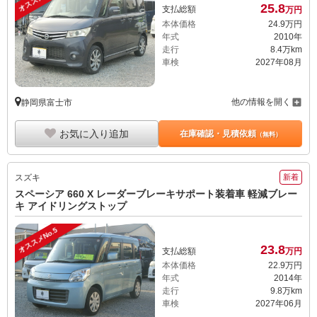
25.
8
支払総額
万円
本体価格
24.
9
万円
年式
2010年
走行
8.4万km
車検
2027年08月
他の情報を開く
静岡県富士市
お気に入り追加
在庫確認・見積依頼
（無料）
スズキ
新着
スペーシア 660 X レーダーブレーキサポート装着車 軽減ブレー
キ アイドリングストップ
オススメNo.5
23.
8
支払総額
万円
本体価格
22.
9
万円
年式
2014年
走行
9.8万km
車検
2027年06月