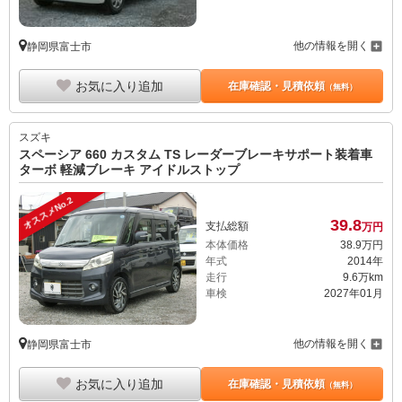
他の情報を開く
静岡県富士市
お気に入り追加
在庫確認・見積依頼
（無料）
スズキ
スペーシア 660 カスタム TS レーダーブレーキサポート装着車
ターボ 軽減ブレーキ アイドルストップ
オススメNo.2
39.
8
支払総額
万円
本体価格
38.
9
万円
年式
2014年
走行
9.6万km
車検
2027年01月
他の情報を開く
静岡県富士市
お気に入り追加
在庫確認・見積依頼
（無料）