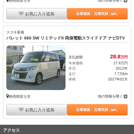
他の情報を開く
静岡県富士市
お気に入り追加
在庫確認・見積依頼
（無料）
スズキ
新着
パレット 660 SW リミテッドII 両側電動スライドドア ナビDTV
28.
8
支払総額
万円
本体価格
27.
9
万円
年式
2012年
走行
7.7万km
車検
2027年02月
他の情報を開く
静岡県富士市
お気に入り追加
在庫確認・見積依頼
（無料）
アクセス