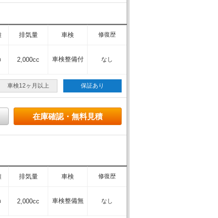
離
排気量
車検
修復歴
m
車検整備付
2,000cc
なし
車検12ヶ月以上
保証あり
在庫確認・無料見積
離
排気量
車検
修復歴
m
車検整備無
2,000cc
なし