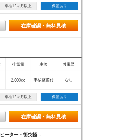
車検12ヶ月以上
保証あり
在庫確認・無料見積
離
排気量
車検
修復歴
m
車検整備付
2,000cc
なし
車検12ヶ月以上
保証あり
在庫確認・無料見積
ーター・衝突軽...