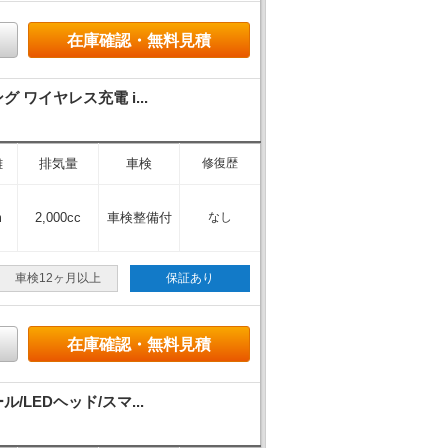
在庫確認・無料見積
イヤレス充電 i...
離
排気量
車検
修復歴
m
2,000cc
車検整備付
なし
車検12ヶ月以上
保証あり
在庫確認・無料見積
EDヘッド/スマ...