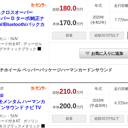
年式
走行距
180.
0
総額
万円
ニクロスオーバー
2020年
パー D ターボ/純正ナ
7.7万k
170.
0
(令和2年)
V/Bluetooth/バックカ
本体
万円
ラ
新着
総額30万円以下
カン・SUV
モード付きAT
ディーゼル
｜
グマティックブラック
お気に入りに追加
インチホイール ペッパーパッケージハーマンカードンサウンド
ボ
年式
走行距
210.
0
総額
万円
40
2018年
 モメンタム ハーマンカ
6.3万k
200.
0
(平成30年)
ンサウンド ナビ TV
本体
万円
カン・SUV
新着
総額30万円以下
モード付きAT
ガソリン
｜
キスブラックメタリック