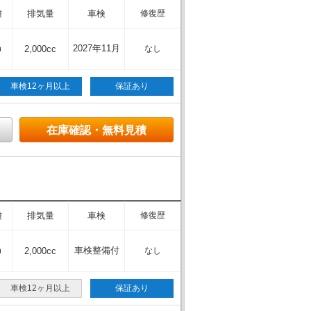
離
排気量
車検
修復歴
m
2027年11月
2,000cc
なし
車検12ヶ月以上
保証あり
在庫確認・無料見積
離
排気量
車検
修復歴
m
車検整備付
2,000cc
なし
車検12ヶ月以上
保証あり