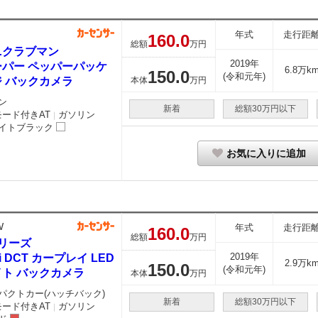
年式
走行距
160.
0
総額
万円
ニクラブマン
2019年
ーパー ペッパーパッケ
6.8万k
150.
0
(令和元年)
ジ バックカメラ
本体
万円
ン
新着
総額30万円以下
モード付きAT
ガソリン
｜
イトブラック
お気に入りに追加
W
年式
走行距
160.
0
総額
万円
シリーズ
2019年
8i DCT カープレイ LED
2.9万k
150.
0
(令和元年)
イト バックカメラ
本体
万円
パクトカー(ハッチバック)
新着
総額30万円以下
モード付きAT
ガソリン
｜