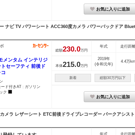
お気に入りに追加
ナビ TV パワーシート ACC360度カメラ パワーバックドア Blueto
ボ
年式
走行距
230.
0
総額
万円
2019年
 モメンタム インテリジ
4.4万k
215.
0
(令和元年)
ントセーフティ 前後ド
本体
万円
レコ
新着
総額30万円以下
ン
モード付きAT
ガソリン
｜
ック
お気に入りに追加
ューカメラ レザーシート ETC前後ドライブレコーダー パークアシスト 
年式
走行距
り登録しています