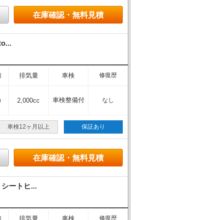
在庫確認・無料見積
...
離
排気量
車検
修復歴
m
車検整備付
2,000cc
なし
車検12ヶ月以上
保証あり
在庫確認・無料見積
シートヒ...
離
排気量
車検
修復歴