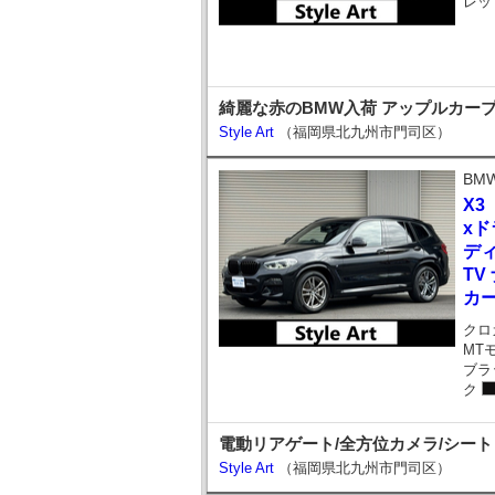
レッ
綺麗な赤のBMW入荷 アップルカープ
Style Art
（福岡県北九州市門司区）
BM
X3
xド
ディ
TV
カ
クロ
MT
ブラ
ク
電動リアゲート/全方位カメラ/シート
Style Art
（福岡県北九州市門司区）