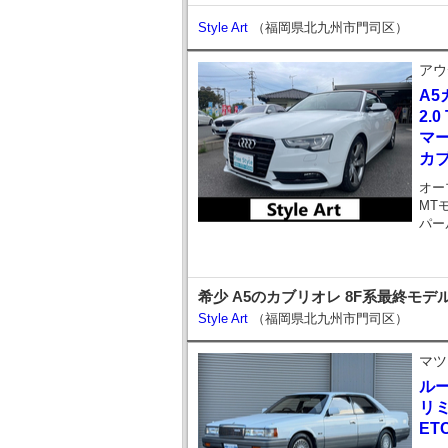
Style Art
（福岡県北九州市門司区）
アウ
A5
2.
マ
カ
オー
MT
パー
希少 A5のカブリオレ 8F系最終モデ
Style Art
（福岡県北九州市門司区）
マツ
ル
リ
ET