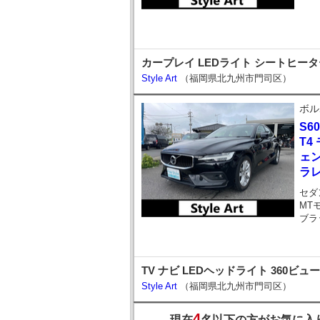
カープレイ LEDライト シートヒーター 
Style Art
（福岡県北九州市門司区）
ボル
S60
T4
ェ
ラ
セダ
MT
ブラ
TV ナビ LEDヘッドライト 360ビ
Style Art
（福岡県北九州市門司区）
4
現在
名以下の方がお気に入