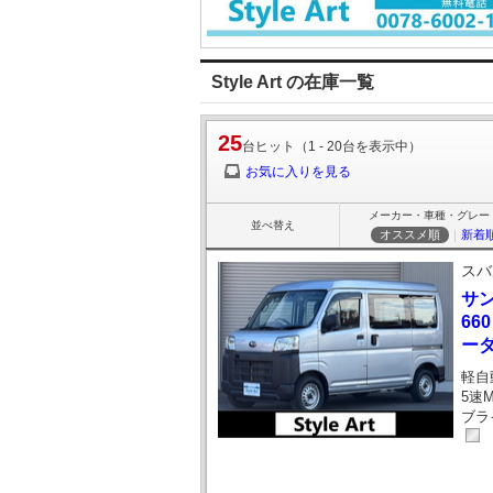
Style Art の在庫一覧
25
台ヒット（1 - 20台を表示中）
お気に入りを見る
メーカー・車種・グレー
並べ替え
オススメ順
｜
新着
スバ
サ
66
ー
軽自
5速
ブラ