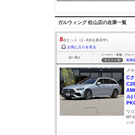
ガルウィング 松山店の在庫一覧
8
台ヒット（1 - 8台を表示中）
お気に入りを見る
メーカー・車種・グレー
並べ替え
オススメ順
｜
新着
メル
C
C2
AM
ル)
PK
ワゴ
MT
ハイ