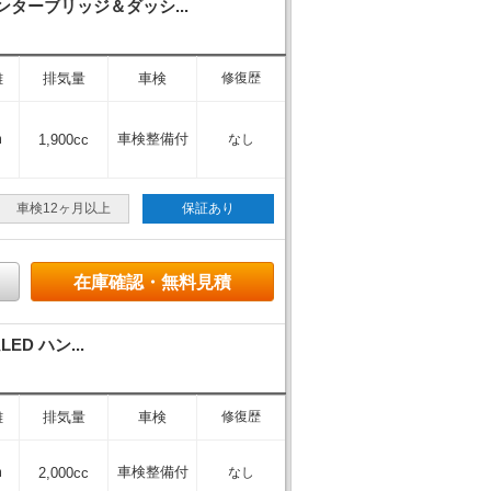
ターブリッジ＆ダッシ...
離
排気量
車検
修復歴
m
車検整備付
1,900cc
なし
車検12ヶ月以上
保証あり
在庫確認・無料見積
D ハン...
離
排気量
車検
修復歴
m
車検整備付
2,000cc
なし