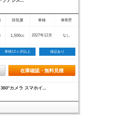
プアシス...
離
排気量
車検
修復歴
m
2027年12月
1,500cc
なし
車検12ヶ月以上
保証あり
在庫確認・無料見積
°カメラ スマホイ...