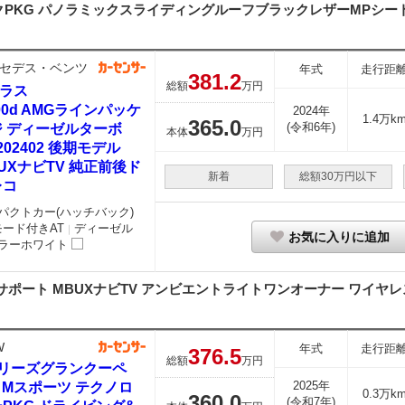
KG パノラミックスライディングルーフブラックレザーMPシートH
セデス・ベンツ
年式
走行距
381.
2
総額
万円
クラス
00d AMGラインパッケ
2024年
1.4万k
365.
0
(令和6年)
ジ ディーゼルターボ
本体
万円
202402 後期モデル
UXナビTV 純正前後ド
新着
総額30万円以下
レコ
パクトカー(ハッチバック)
モード付きAT
ディーゼル
｜
お気に入りに追加
ラーホワイト
ポート MBUXナビTV アンビエントライトワンオーナー ワイヤレス
W
年式
走行距
376.
5
総額
万円
シリーズグランクーペ
2025年
0 Mスポーツ テクノロ
0.3万k
360.
0
(令和7年)