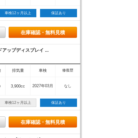
車検12ヶ月以上
保証あり
在庫確認・無料見積
ップディスプレイ ...
離
排気量
車検
修復歴
m
2027年03月
3,900cc
なし
車検12ヶ月以上
保証あり
在庫確認・無料見積