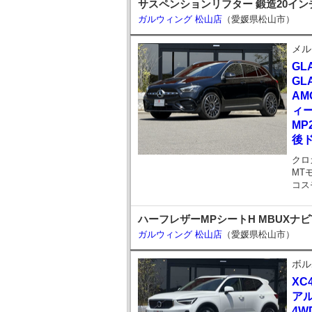
サスペンションリフター 鍛造20イン
ガルウィング 松山店
（愛媛県松山市）
メル
GL
GL
AM
ィー
MP
後ド
クロ
MT
コス
ハーフレザーMPシートH MBUXナビT
ガルウィング 松山店
（愛媛県松山市）
ボル
XC
アル
4W