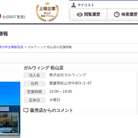
マイリスト
閲覧履歴
検索履歴
0
台(08/07更新)
情報
市の中古車販売店
ガルウィング 松山店の店舗情報
ガルウィング 松山店
株式会社ガルウィング
法人名
愛媛県松山市中村3−1−47
住所
10:00～19:00
営業時間
火曜日
定休日
販売店からのコメント