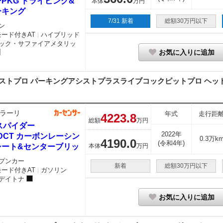
PKG ドライビング&
本体
万円
ーキング
7/31 新着
総額30万円以下
ン
モード付きAT
ハイブリッド
｜
ック・サファイアメタリッ
お気に入りに追加
ストプロ パーキングアシストプラスライブコックピットプロ ヘッドア
ラーリ
年式
走行距
4223.
8
総額
万円
スパイダー
2022年
 DCT カーボンレーシン
0.3万k
4190.
0
(令和4年)
シート&センターブリッ
本体
万円
プンカー
新着
総額30万円以下
モード付きAT
ガソリン
｜
デイトナ
お気に入りに追加