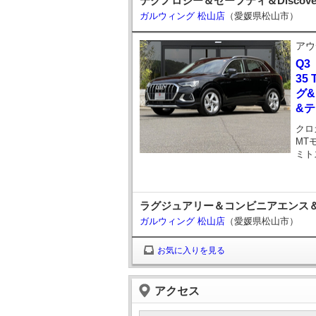
テクノロジー＆セーフティ＆Discove
ガルウィング 松山店
（愛媛県松山市）
アウ
Q3
35
グ
&
クロ
MT
ミト
ラグジュアリー＆コンビニアエンス＆ア
ガルウィング 松山店
（愛媛県松山市）
お気に入りを見る
アクセス