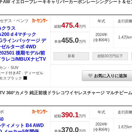
チAW イエローブレーキキャリパーカーボンレーシングシート＆セン
セデス・ベンツ
年式
走行距
475.
4
総額
万円
Aクラス
A200 d 4マチック
2024年
1.4万k
455.
0
(令和6年)
Gラインパッケージ デ
本体
万円
ゼルターボ 4WD
202501 後期モデル/前
新着
総額30万円以下
ラレコ/MBUXナビTV
カン・SUV
モード付きAT
ディーゼル
｜
お気に入りに追加
モスブラック
V 360°カメラ 純正前後ドラレコワイヤレスチャージ マルチビームLE
ボ
年式
走行距
390.
1
総額
万円
40
2024年
ティメット B4 AWD
1.6万k
370.
0
(令和6年)
D メーカー5年間保
本体
万円