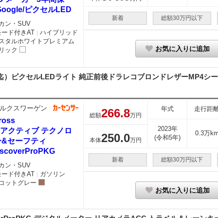
Google/ピクセルLED
新着
総額30万円以下
カン・SUV
モード付きAT
ハイブリッド
｜
スタルホワイトプレミアム
お気に入りに追加
リック
迄）ピクセルLEDライト 純正前後ドラレコブロンドレザーMP4シート
ルクスワーゲン
年式
走行距
266.
8
総額
万円
ross
2023年
I アクティブ テクノロ
0.3万k
250.
0
(令和5年)
ー&セーフティ
本体
万円
scoverProPKG
新着
総額30万円以下
カン・SUV
モード付きAT
ガソリン
｜
コットグレー
お気に入りに追加