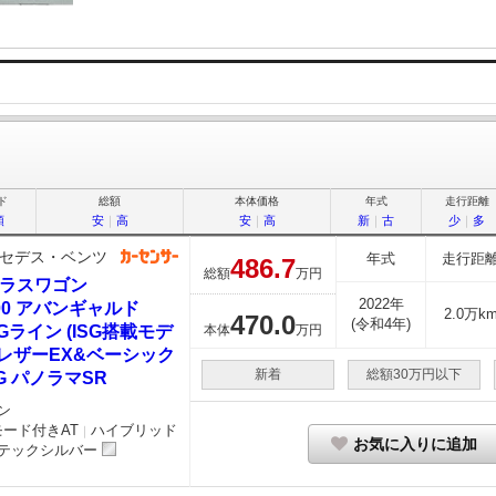
ド
総額
本体価格
年式
走行距離
順
安
｜
高
安
｜
高
新
｜
古
少
｜
多
セデス・ベンツ
年式
走行距
486.
7
総額
万円
クラスワゴン
2022年
00 アバンギャルド
2.0万k
470.
0
(令和4年)
Gライン (ISG搭載モデ
本体
万円
 レザーEX&ベーシック
新着
総額30万円以下
G パノラマSR
ン
モード付きAT
ハイブリッド
｜
お気に入りに追加
テックシルバー