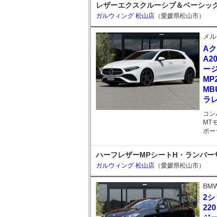
レザーエクスクルーシブ＆ベーシックP
ガルウィング 松山店
（愛媛県松山市）
メル
A
A2
ー
MP
MB
ラ
コン
MT
ポー
ハーフレザーMPシートH・ランバーサ
ガルウィング 松山店
（愛媛県松山市）
BM
2
22