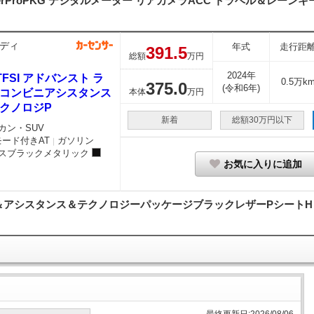
rProPKG デジタルメーター リアカメラACC トラベル＆レーンキー
ディ
年式
走行距
391.
5
総額
万円
2024年
 TFSI アドバンスト ラ
0.5万k
375.
0
(令和6年)
&コンビニアシスタンス
本体
万円
テクノロジP
新着
総額30万円以下
カン・SUV
モード付きAT
ガソリン
｜
スブラックメタリック
お気に入りに追加
シスタンス＆テクノロジーパッケージブラックレザーPシートH 360