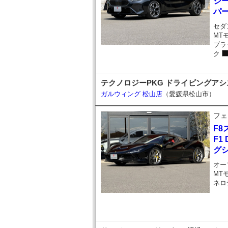
ジー
パ
セダ
MT
ブラ
ク
テクノロジーPKG ドライビングアシ
ガルウィング 松山店
（愛媛県松山市）
フェ
F8
F1
グ
オー
MT
ネロ