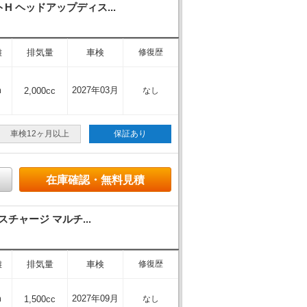
 ヘッドアップディス...
離
排気量
車検
修復歴
m
2027年03月
2,000cc
なし
車検12ヶ月以上
保証あり
在庫確認・無料見積
チャージ マルチ...
離
排気量
車検
修復歴
m
2027年09月
1,500cc
なし