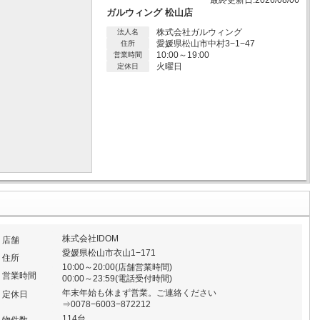
最終更新日:2026/08/06
ガルウィング 松山店
株式会社ガルウィング
法人名
愛媛県松山市中村3−1−47
住所
10:00～19:00
営業時間
火曜日
定休日
株式会社IDOM
店舗
愛媛県松山市衣山1−171
住所
10:00～20:00(店舗営業時間)
営業時間
00:00～23:59(電話受付時間)
年末年始も休まず営業。ご連絡ください
定休日
⇒0078−6003−872212
114台