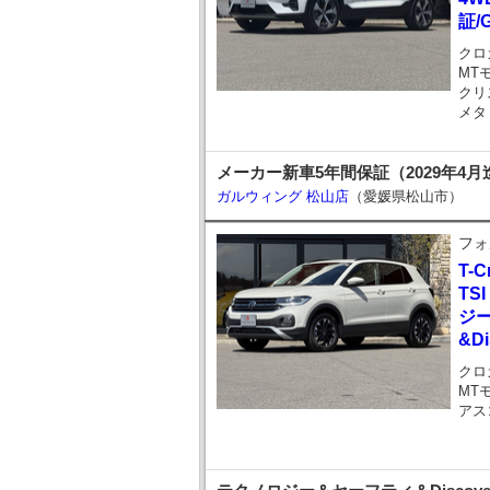
証/
クロ
MT
クリ
メタ
メーカー新車5年間保証（2029年4月
ガルウィング 松山店
（愛媛県松山市）
フォ
T-C
TS
ジ
&Di
クロ
MT
アス