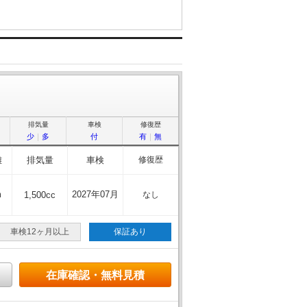
排気量
車検
修復歴
少
｜
多
付
有
｜
無
離
排気量
車検
修復歴
m
2027年07月
1,500cc
なし
車検12ヶ月以上
保証あり
在庫確認・無料見積