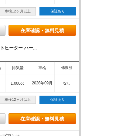
車検12ヶ月以上
保証あり
在庫確認・無料見積
ヒーター ハー...
離
排気量
車検
修復歴
m
2026年09月
1,000cc
なし
車検12ヶ月以上
保証あり
在庫確認・無料見積