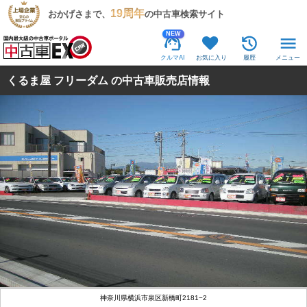
19周年
おかげさまで、
の中古車検索サイト
NEW
クルマAI
お気に入り
履歴
メニュー
くるま屋 フリーダム の中古車販売店情報
神奈川県横浜市泉区新橋町2181−2