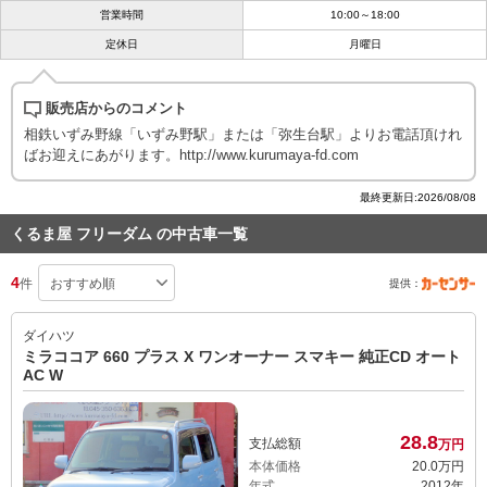
営業時間
10:00～18:00
定休日
月曜日
販売店からのコメント
相鉄いずみ野線「いずみ野駅」または「弥生台駅」よりお電話頂けれ
ばお迎えにあがります。http://www.kurumaya-fd.com
最終更新日:2026/08/08
くるま屋 フリーダム の中古車一覧
4
件
提供：
ダイハツ
ミラココア 660 プラス X ワンオーナー スマキー 純正CD オート
AC W
28.
8
支払総額
万円
本体価格
20.
0
万円
年式
2012年