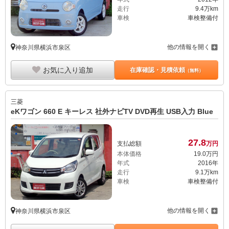
走行
9.4万km
車検
車検整備付
他の情報を開く
神奈川県横浜市泉区
お気に入り追加
在庫確認・見積依頼
（無料）
三菱
eKワゴン 660 E キーレス 社外ナビTV DVD再生 USB入力 Blue
27.
8
支払総額
万円
本体価格
19.
0
万円
年式
2016年
走行
9.1万km
車検
車検整備付
他の情報を開く
神奈川県横浜市泉区