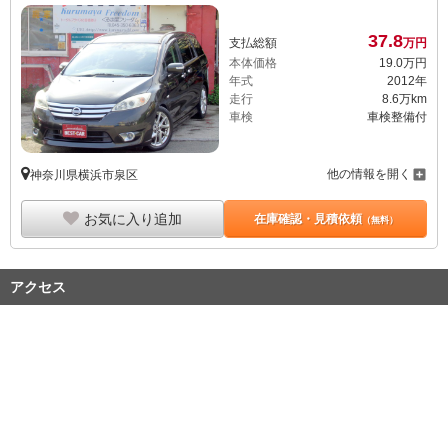
37.
8
支払総額
万円
本体価格
19.
0
万円
年式
2012年
走行
8.6万km
車検
車検整備付
他の情報を開く
神奈川県横浜市泉区
お気に入り追加
在庫確認・見積依頼
（無料）
アクセス