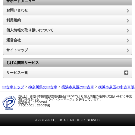
サポートメニュー
お問い合わせ
利用規約
個人情報の取り扱いについて
運営会社
サイトマップ
じげん関連サービス
サービス一覧
中古車トップ
神奈川県の中古車
横浜市泉区の中古車
横浜市泉区の中古車販
当社は、(財)日本情報処理開発協会(JIPDEC)より個人情報の適切な取扱いを行う事業
者に付与される、「プライバシーマーク」を取得しています。
認定番号：17000569
JISQ15001：2006準拠
© ZIGExN CO., LTD. ALL RIGHTS RESERVED.