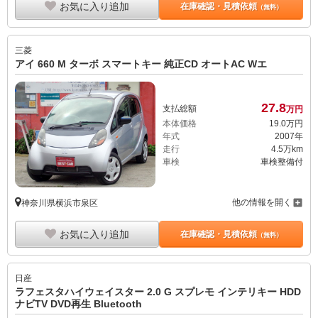
お気に入り追加
在庫確認・見積依頼
（無料）
三菱
アイ 660 M ターボ スマートキー 純正CD オートAC Wエ
27.
8
支払総額
万円
本体価格
19.
0
万円
年式
2007年
走行
4.5万km
車検
車検整備付
他の情報を開く
神奈川県横浜市泉区
お気に入り追加
在庫確認・見積依頼
（無料）
日産
ラフェスタハイウェイスター 2.0 G スプレモ インテリキー HDD
ナビTV DVD再生 Bluetooth