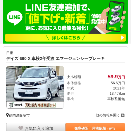
日産
デイズ 660 X 車検2年受渡 エマージェンシーブレーキ
59.
9
支払総額
万円
本体価格
56.
6
万円
年式
2021年
走行
13.4万km
車検
車検整備無
他の情報を開く
福岡県飯塚市
お気に入り追加
在庫確認・見積依頼
（無料）