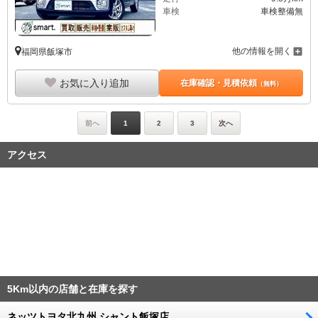
車検
車検整備無
他の情報を開く
福岡県飯塚市
お気に入り追加
在庫確認・見積依頼
（無料）
前へ
1
2
3
次へ
アクセス
5Km以内の店舗と在庫を探す
ネッツトヨタ北九州 シャント飯塚店