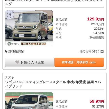
ング
129.
9
支払総額
万円
本体価格
126.
3
万円
年式
2022年
走行
5.4万km
車検
車検整備無
他の情報を開く
福岡県飯塚市
お気に入り追加
在庫確認・見積依頼
（無料）
スズキ
ワゴンR 660 スティングレー Jスタイル 車検2年受渡 後期 Mハ
イブリッド
59.
9
支払総額
万円
本体価格
56.
2
万円