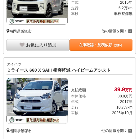
年式
2015年
走行
6.2万km
車検
車検整備無
他の情報を開く
福岡県飯塚市
お気に入り追加
在庫確認・見積依頼
（無料）
ダイハツ
ミライース 660 X SAIII 衝突軽減 ハイビームアシスト
39.
9
支払総額
万円
本体価格
38.
8
万円
年式
2017年
走行
10.7万km
車検
2026年10月
他の情報を開く
福岡県飯塚市