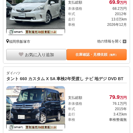
69.
9
支払総額
万円
本体価格
68.
2
万円
年式
2012年
走行
13.0万km
車検
2026年12月
他の情報を開く
福岡県飯塚市
お気に入り追加
在庫確認・見積依頼
（無料）
ダイハツ
タント 660 カスタム X SA 車検2年受渡し ナビ 地デジ DVD BT
79.
9
支払総額
万円
本体価格
76.
1
万円
年式
2015年
走行
3.4万km
車検
車検整備無