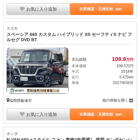
お気に入り追加
在庫確認・見積依頼
（無料）
スズキ
スペーシア 660 カスタム ハイブリッド XS セーフティS ナビ フ
ルセグ DVD BT
109.
9
支払総額
万円
本体価格
108.
5
万円
年式
2018年
走行
5.4万km
車検
2027年09月
他の情報を開く
福岡県飯塚市
お気に入り追加
在庫確認・見積依頼
（無料）
ホンダ
N-VAN 660 +スタイル ファン 車検2年受渡し 後期 ホンダセンシ