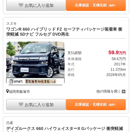
お気に入り追加
在庫確認・見積依頼
（無料）
スズキ
ワゴンR 660 ハイブリッド FZ セーフティパッケージ装着車 衝
突軽減 SDナビ フルセグ DVD再生
59.
9
支払総額
万円
本体価格
58.
6
万円
年式
2017年
走行
11.3万km
車検
2028年05月
他の情報を開く
福岡県飯塚市
お気に入り追加
在庫確認・見積依頼
（無料）
日産
デイズルークス 660 ハイウェイスターX Gパッケージ 衝突軽減