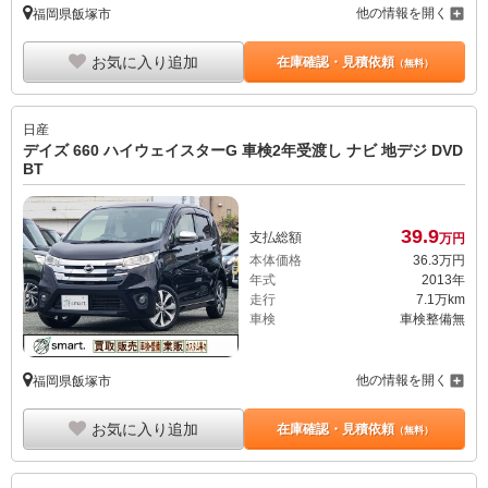
他の情報を開く
福岡県飯塚市
お気に入り追加
在庫確認・見積依頼
（無料）
日産
デイズ 660 ハイウェイスターG 車検2年受渡し ナビ 地デジ DVD
BT
39.
9
支払総額
万円
本体価格
36.
3
万円
年式
2013年
走行
7.1万km
車検
車検整備無
他の情報を開く
福岡県飯塚市
お気に入り追加
在庫確認・見積依頼
（無料）