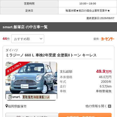
営業時間
10:00～19:00
定休日
毎週水曜★祝日の場合は通常営業中★
最終更新日:2026/08/07
smart.飯塚店 の中古車一覧
44
件
提供：
ダイハツ
ミラジーノ 660 L 車検2年受渡 全塗装IIトーン キーレス
オススメNo.1
49.
9
支払総額
万円
本体価格
46.
0
万円
年式
2005年
走行
6.5万km
車検
車検整備無
他の情報を開く
福岡県飯塚市