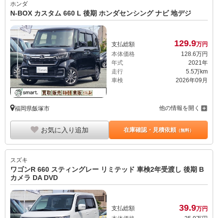
ホンダ
N-BOX カスタム 660 L 後期 ホンダセンシング ナビ 地デジ
129.
9
支払総額
万円
本体価格
128.
6
万円
年式
2021年
走行
5.5万km
車検
2026年09月
他の情報を開く
福岡県飯塚市
お気に入り追加
在庫確認・見積依頼
（無料）
スズキ
ワゴンR 660 スティングレー リミテッド 車検2年受渡し 後期 B
カメラ DA DVD
39.
9
支払総額
万円