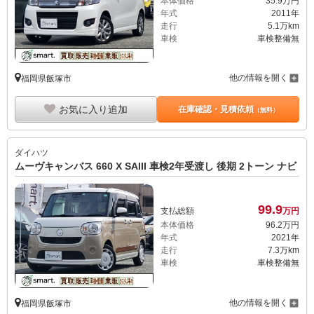
本体価格
35.
9
万円
年式
2011年
走行
5.1万km
車検
車検整備無
他の情報を開く
福岡県飯塚市
お気に入り追加
在庫確認・見積依頼
（無料）
ダイハツ
ムーヴキャンバス 660 X SAIII 車検2年受渡し 後期 2トーン ナビ
99.
9
支払総額
万円
本体価格
96.
2
万円
年式
2021年
走行
7.3万km
車検
車検整備無
他の情報を開く
福岡県飯塚市