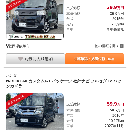
オススメNo.3
39.
9
支払総額
万円
本体価格
36.
3
万円
年式
2015年
走行
15.0万km
車検
車検整備無
他の情報を開く
福岡県飯塚市
お気に入り追加
在庫確認・見積依頼
（無料）
ホンダ
N-BOX 660 カスタムG Lパッケージ 社外ナビ フルセグTV バッ
クカメラ
オススメNo.4
59.
9
支払総額
万円
本体価格
58.
5
万円
年式
2016年
走行
10.5万km
車検
2027年11月