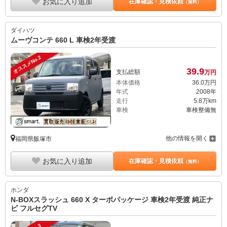
お気に入り追加
在庫確認・見積依頼
（無料）
ダイハツ
ムーヴコンテ 660 L 車検2年受渡
オススメNo.2
39.
9
支払総額
万円
本体価格
36.
0
万円
年式
2008年
走行
5.8万km
車検
車検整備無
他の情報を開く
福岡県飯塚市
お気に入り追加
在庫確認・見積依頼
（無料）
ホンダ
N-BOXスラッシュ 660 X ターボパッケージ 車検2年受渡 純正ナ
ビ フルセグTV