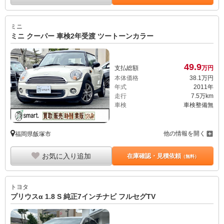
ミニ
ミニ クーパー 車検2年受渡 ツートーンカラー
49.
9
支払総額
万円
本体価格
38.
1
万円
年式
2011年
走行
7.5万km
車検
車検整備無
他の情報を開く
福岡県飯塚市
お気に入り追加
在庫確認・見積依頼
（無料）
トヨタ
プリウスα 1.8 S 純正7インチナビ フルセグTV