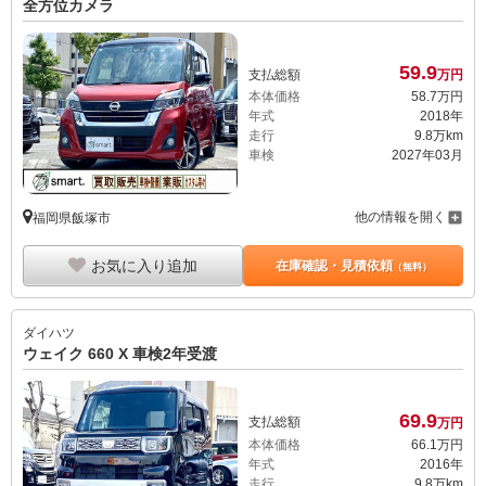
全方位カメラ
59.
9
支払総額
万円
本体価格
58.
7
万円
年式
2018年
走行
9.8万km
車検
2027年03月
他の情報を開く
福岡県飯塚市
お気に入り追加
在庫確認・見積依頼
（無料）
ダイハツ
ウェイク 660 X 車検2年受渡
69.
9
支払総額
万円
本体価格
66.
1
万円
年式
2016年
走行
9.8万km