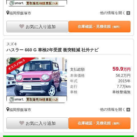
他の情報を開く
福岡県飯塚市
お気に入り追加
在庫確認・見積依頼
（無料）
スズキ
ハスラー 660 G 車検2年受渡 衝突軽減 社外ナビ
オススメNo.5
59.
9
支払総額
万円
本体価格
56.
2
万円
年式
2015年
走行
7.7万km
車検
車検整備無
他の情報を開く
福岡県飯塚市
お気に入り追加
在庫確認・見積依頼
（無料）