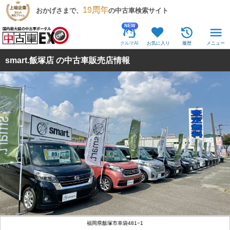
19周年
おかげさまで、
の中古車検索サイト
NEW
クルマAI
お気に入り
履歴
メニュー
smart.飯塚店 の中古車販売店情報
福岡県飯塚市幸袋481−1