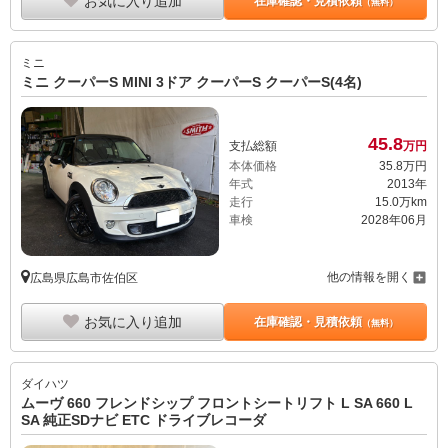
お気に入り追加
在庫確認・見積依頼
（無料）
ミニ
ミニ クーパーS MINI 3ドア クーパーS クーパーS(4名)
45.
8
支払総額
万円
本体価格
35.
8
万円
年式
2013年
走行
15.0万km
車検
2028年06月
他の情報を開く
広島県広島市佐伯区
お気に入り追加
在庫確認・見積依頼
（無料）
ダイハツ
ムーヴ 660 フレンドシップ フロントシートリフト L SA 660 L
SA 純正SDナビ ETC ドライブレコーダ