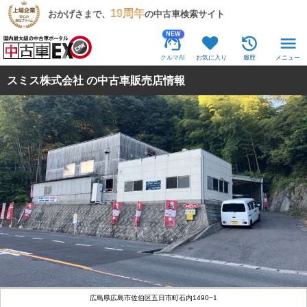
19周年
おかげさまで、
の中古車検索サイト
NEW
クルマAI
お気に入り
履歴
メニュー
スミス株式会社 の中古車販売店情報
広島県広島市佐伯区五日市町石内1490−1