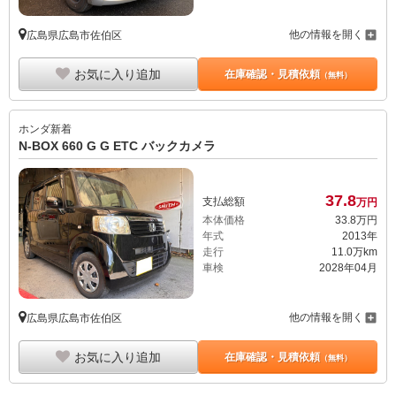
他の情報を開く
広島県広島市佐伯区
お気に入り追加
在庫確認・見積依頼
（無料）
ホンダ
新着
N-BOX 660 G G ETC バックカメラ
37.
8
支払総額
万円
本体価格
33.
8
万円
年式
2013年
走行
11.0万km
車検
2028年04月
他の情報を開く
広島県広島市佐伯区
お気に入り追加
在庫確認・見積依頼
（無料）