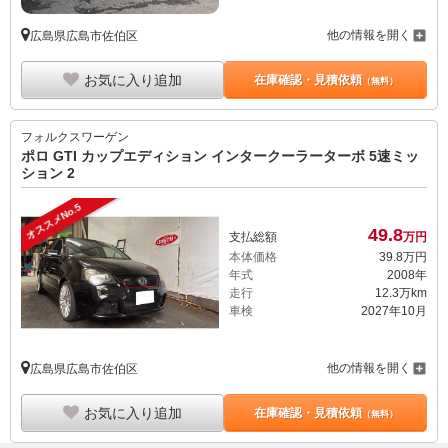
他の情報を開く
広島県広島市佐伯区
お気に入り追加
在庫確認・見積依頼
（無料）
フォルクスワーゲン
ポロ GTI カップエディション インタークーラーターボ 5速ミッ
ション 2
オススメNo.5
49.
8
支払総額
万円
本体価格
39.
8
万円
年式
2008年
走行
12.3万km
車検
2027年10月
他の情報を開く
広島県広島市佐伯区
お気に入り追加
在庫確認・見積依頼
（無料）