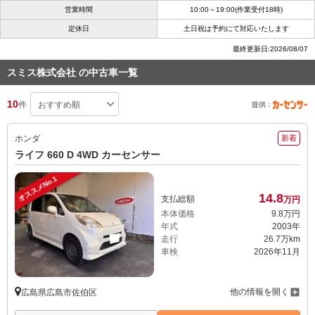
営業時間
10:00～19:00(作業受付18時)
定休日
土日祝は予約にて対応いたします
最終更新日:2026/08/07
スミス株式会社 の中古車一覧
10
件
提供：
ホンダ
新着
ライフ 660 D 4WD カーセンサー
オススメNo.1
14.
8
支払総額
万円
本体価格
9.
8
万円
年式
2003年
走行
26.7万km
車検
2026年11月
他の情報を開く
広島県広島市佐伯区