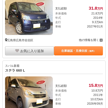
31.
8
支払総額
万円
本体価格
21.
8
万円
年式
2014年
走行
9.3万km
車検
2027年01月
他の情報を開く
広島県広島市佐伯区
お気に入り追加
在庫確認・見積依頼
（無料）
スバル
新着
ステラ 660 L
15.
8
支払総額
万円
本体価格
10.
8
万円
年式
2011年
走行
10.0万km
車検
2026年09月