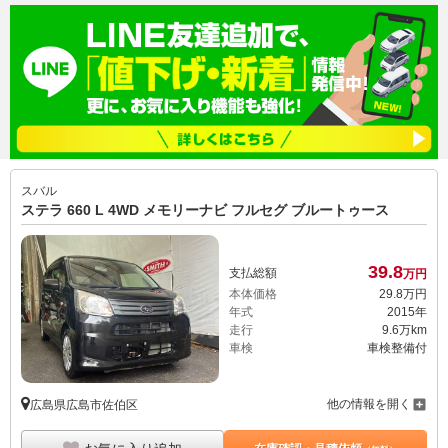
スバル
ステラ 660 L 4WD メモリーナビ フルセグ ブルートゥース
39.
8
支払総額
万円
本体価格
29.
8
万円
年式
2015年
走行
9.6万km
車検
車検整備付
他の情報を開く
広島県広島市佐伯区