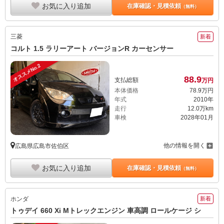
お気に入り追加
在庫確認・見積依頼
（無料）
三菱
新着
コルト 1.5 ラリーアート バージョンR カーセンサー
オススメNo.2
88.
9
支払総額
万円
本体価格
78.
9
万円
年式
2010年
走行
12.0万km
車検
2028年01月
他の情報を開く
広島県広島市佐伯区
お気に入り追加
在庫確認・見積依頼
（無料）
ホンダ
新着
トゥデイ 660 Xi Mトレックエンジン 車高調 ロールケージ シ