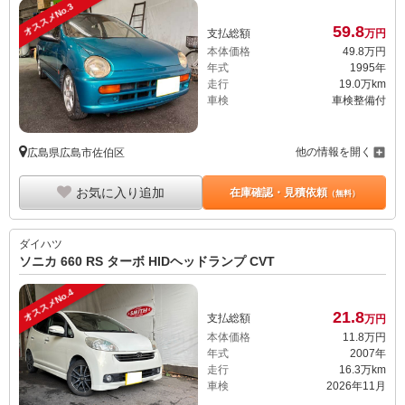
オススメNo.3
59.
8
支払総額
万円
本体価格
49.
8
万円
年式
1995年
走行
19.0万km
車検
車検整備付
他の情報を開く
広島県広島市佐伯区
お気に入り追加
在庫確認・見積依頼
（無料）
ダイハツ
ソニカ 660 RS ターボ HIDヘッドランプ CVT
オススメNo.4
21.
8
支払総額
万円
本体価格
11.
8
万円
年式
2007年
走行
16.3万km
車検
2026年11月