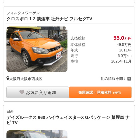
フォルクスワーゲン
クロスポロ 1.2 禁煙車 社外ナビ フルセグTV
55.
0
支払総額
万円
本体価格
49.
0
万円
年式
2011年
走行
6.0万km
車検
2026年11月
他の情報を開く
大阪府大阪市西成区
お気に入り追加
在庫確認・見積依頼
（無料）
日産
デイズルークス 660 ハイウェイスターX Gパッケージ 禁煙車 ナ
ビ TV