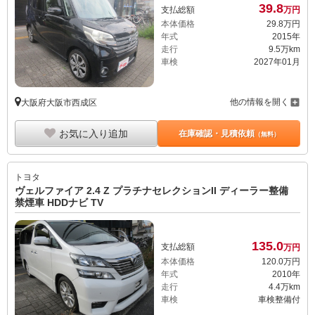
39.
8
支払総額
万円
本体価格
29.
8
万円
年式
2015年
走行
9.5万km
車検
2027年01月
他の情報を開く
大阪府大阪市西成区
お気に入り追加
在庫確認・見積依頼
（無料）
トヨタ
ヴェルファイア 2.4 Z プラチナセレクションII ディーラー整備
禁煙車 HDDナビ TV
135.
0
支払総額
万円
本体価格
120.
0
万円
年式
2010年
走行
4.4万km
車検
車検整備付