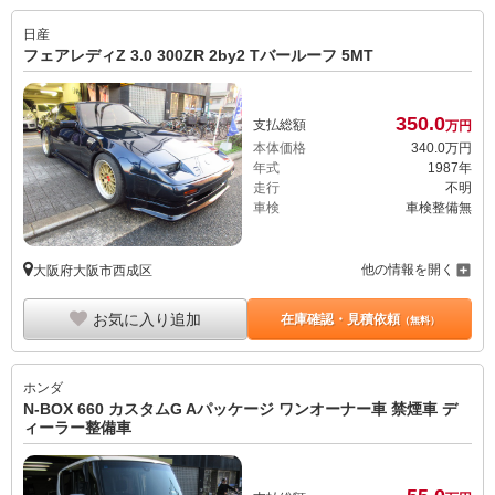
日産
フェアレディZ 3.0 300ZR 2by2 Tバールーフ 5MT
350.
0
支払総額
万円
本体価格
340.
0
万円
年式
1987年
走行
不明
車検
車検整備無
他の情報を開く
大阪府大阪市西成区
お気に入り追加
在庫確認・見積依頼
（無料）
ホンダ
N-BOX 660 カスタムG Aパッケージ ワンオーナー車 禁煙車 デ
ィーラー整備車