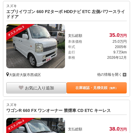
スズキ
エブリイワゴン 660 PZターボ HDDナビ ETC 左側パワースライ
ドドア
オススメNo.3
35.
0
支払総額
万円
本体価格
25.
0
万円
年式
2005年
走行
9.7万km
車検
2026年12月
他の情報を開く
大阪府大阪市西成区
お気に入り追加
在庫確認・見積依頼
（無料）
スズキ
ワゴンR 660 FX ワンオーナー 禁煙車 CD ETC キーレス
オススメNo.4
38.
0
支払総額
万円