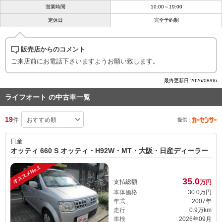
営業時間
10:00～19:00
定休日
完全予約制
販売店からのコメント
ご来店前にお電話下さいますようお願い致します。
最終更新日:2026/08/06
ライフオート の中古車一覧
19
件
提供：
日産
オッティ 660 S オッティ・H92W・MT・大阪・日産ディーラー
オススメNo.1
35.
0
支払総額
万円
本体価格
30.
0
万円
年式
2007年
走行
0.9万km
車検
2026年09月