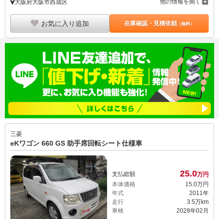
他の情報を開く
大阪府大阪市西成区
お気に入り追加
在庫確認・見積依頼
（無料）
三菱
eKワゴン 660 GS 助手席回転シート仕様車
25.
0
支払総額
万円
本体価格
15.
0
万円
年式
2011年
走行
3.5万km
車検
2028年02月