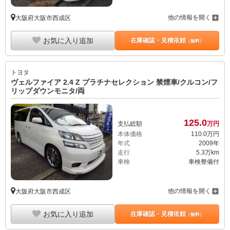
他の情報を開く
大阪府大阪市西成区
お気に入り追加
在庫確認・見積依頼
（無料）
トヨタ
ヴェルファイア 2.4 Z プラチナセレクション 禁煙車/クルコン/フ
リップダウンモニタ/両
125.
0
支払総額
万円
本体価格
110.
0
万円
年式
2009年
走行
5.3万km
車検
車検整備付
他の情報を開く
大阪府大阪市西成区
お気に入り追加
在庫確認・見積依頼
（無料）