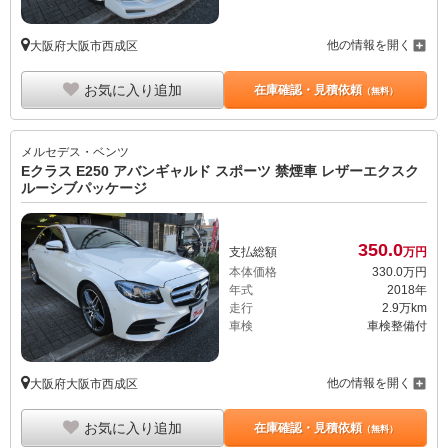
他の情報を開く
大阪府大阪市西成区
お気に入り追加
在庫確認・見積依頼
（無料）
メルセデス・ベンツ
Eクラス E250 アバンギャルド スポーツ 禁煙車 レザーエクスク
ルーシブパッケージ
350.
0
支払総額
万円
本体価格
330.
0
万円
年式
2018年
走行
2.9万km
車検
車検整備付
他の情報を開く
大阪府大阪市西成区
お気に入り追加
在庫確認・見積依頼
（無料）