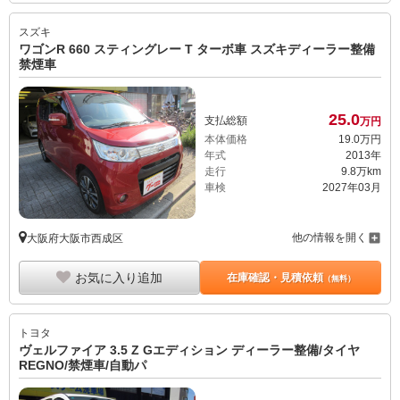
スズキ
ワゴンR 660 スティングレー T ターボ車 スズキディーラー整備
禁煙車
25.
0
支払総額
万円
本体価格
19.
0
万円
年式
2013年
走行
9.8万km
車検
2027年03月
他の情報を開く
大阪府大阪市西成区
お気に入り追加
在庫確認・見積依頼
（無料）
トヨタ
ヴェルファイア 3.5 Z Gエディション ディーラー整備/タイヤ
REGNO/禁煙車/自動パ