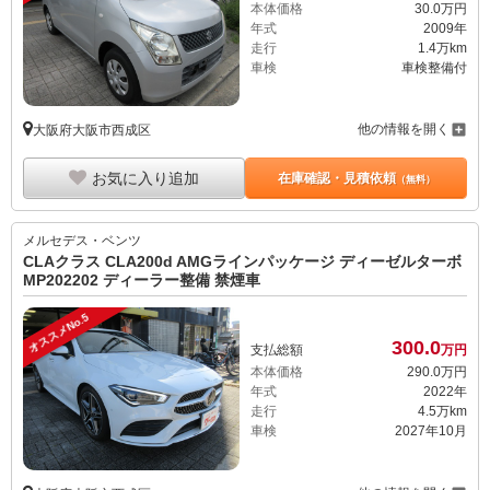
本体価格
30.
0
万円
年式
2009年
走行
1.4万km
車検
車検整備付
他の情報を開く
大阪府大阪市西成区
お気に入り追加
在庫確認・見積依頼
（無料）
メルセデス・ベンツ
CLAクラス CLA200d AMGラインパッケージ ディーゼルターボ
MP202202 ディーラー整備 禁煙車
オススメNo.5
300.
0
支払総額
万円
本体価格
290.
0
万円
年式
2022年
走行
4.5万km
車検
2027年10月