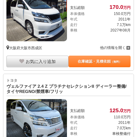
170.
0
支払総額
万円
本体価格
150.
0
万円
年式
2011年
走行
7.1万km
車検
2027年08月
他の情報を開く
大阪府大阪市西成区
お気に入り追加
在庫確認・見積依頼
（無料）
トヨタ
ヴェルファイア 2.4 Z プラチナセレクションII ディーラー整備/
タイヤREGNO/禁煙車/フリッ
125.
0
支払総額
万円
本体価格
110.
0
万円
年式
2011年
走行
7.0万km
車検
車検整備付