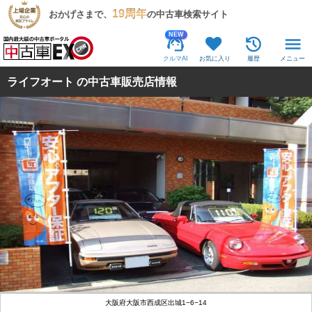
19周年
おかげさまで、
の中古車検索サイト
NEW
クルマAI
お気に入り
履歴
メニュー
ライフオート の中古車販売店情報
大阪府大阪市西成区出城1−6−14