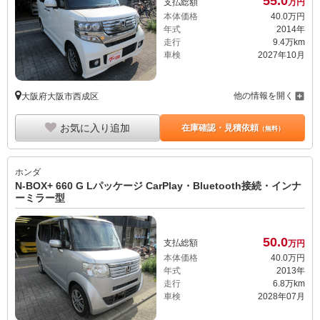
55.
0
支払総額
万円
本体価格
40.
0
万円
年式
2014年
走行
9.4万km
車検
2027年10月
他の情報を開く
大阪府大阪市西成区
お気に入り追加
在庫確認・見積依頼
（無料）
ホンダ
N-BOX+ 660 G Lパッケージ CarPlay・Bluetooth接続・インナ
ーミラー型
50.
0
支払総額
万円
本体価格
40.
0
万円
年式
2013年
走行
6.8万km
車検
2028年07月