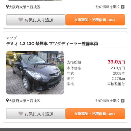
他の情報を開く
大阪府大阪市西成区
お気に入り追加
在庫確認・見積依頼
（無料）
マツダ
デミオ 1.3 13C 禁煙車 マツダディーラー整備車両
33.
0
支払総額
万円
本体価格
23.
0
万円
年式
2008年
走行
2.2万km
車検
車検整備付
他の情報を開く
大阪府大阪市西成区
お気に入り追加
在庫確認・見積依頼
（無料）