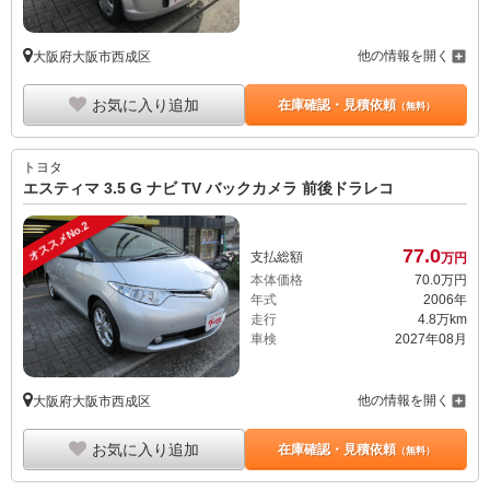
他の情報を開く
大阪府大阪市西成区
お気に入り追加
在庫確認・見積依頼
（無料）
トヨタ
エスティマ 3.5 G ナビ TV バックカメラ 前後ドラレコ
オススメNo.2
77.
0
支払総額
万円
本体価格
70.
0
万円
年式
2006年
走行
4.8万km
車検
2027年08月
他の情報を開く
大阪府大阪市西成区
お気に入り追加
在庫確認・見積依頼
（無料）