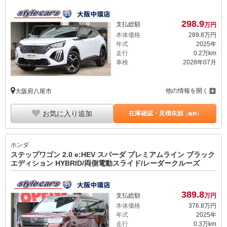
298.
9
支払総額
万円
本体価格
289.
8
万円
年式
2025年
走行
0.2万km
車検
2028年07月
他の情報を開く
大阪府八尾市
お気に入り追加
在庫確認・見積依頼
（無料）
ホンダ
ステップワゴン 2.0 e:HEV スパーダ プレミアムライン ブラック
エディション HYBRID/両側電動スライド/レーダークルーズ
389.
8
支払総額
万円
本体価格
376.
8
万円
年式
2025年
走行
0.3万km