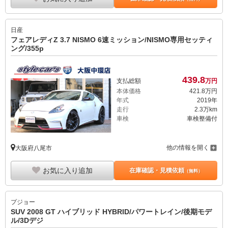
日産
フェアレディZ 3.7 NISMO 6速ミッション/NISMO専用セッティ
ング/355p
439.
8
支払総額
万円
本体価格
421.
8
万円
年式
2019年
走行
2.3万km
車検
車検整備付
他の情報を開く
大阪府八尾市
お気に入り追加
在庫確認・見積依頼
（無料）
プジョー
SUV 2008 GT ハイブリッド HYBRID/パワートレイン/後期モデ
ル/3Dデジ