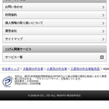
お問い合わせ
利用規約
個人情報の取り扱いについて
運営会社
サイトマップ
じげん関連サービス
サービス一覧
中古車トップ
大阪府の中古車
八尾市の中古車
八尾市の中古車販売店
sty
当社は、(財)日本情報処理開発協会(JIPDEC)より個人情報の適切な取扱いを行う事業
者に付与される、「プライバシーマーク」を取得しています。
認定番号：17000569
JISQ15001：2006準拠
© ZIGExN CO., LTD. ALL RIGHTS RESERVED.