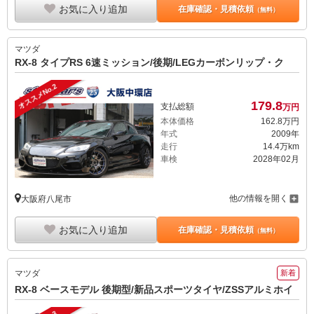
お気に入り追加
在庫確認・見積依頼
（無料）
マツダ
RX-8 タイプRS 6速ミッション/後期/LEGカーボンリップ・ク
オススメNo.2
179.
8
支払総額
万円
本体価格
162.
8
万円
年式
2009年
走行
14.4万km
車検
2028年02月
他の情報を開く
大阪府八尾市
お気に入り追加
在庫確認・見積依頼
（無料）
マツダ
新着
RX-8 ベースモデル 後期型/新品スポーツタイヤ/ZSSアルミホイ