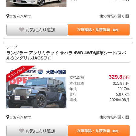
他の情報を開く
大阪府八尾市
お気に入り追加
在庫確認・見積依頼
（無料）
ジープ
ラングラー アンリミテッド サハラ 4WD 4WD/黒革シート/スパ
ルタングリルJAOSフロ
オススメNo.5
329.
8
支払総額
万円
本体価格
315.
8
万円
年式
2017年
走行
5.8万km
車検
2028年08月
他の情報を開く
大阪府八尾市
お気に入り追加
在庫確認・見積依頼
（無料）