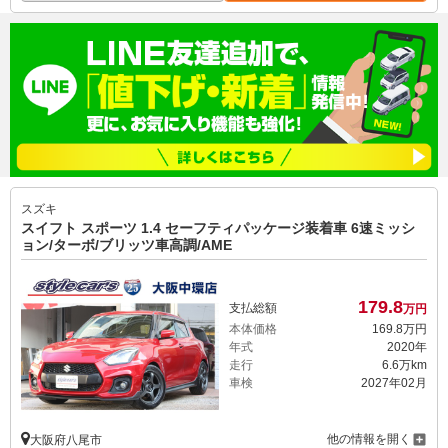
スズキ
スイフト スポーツ 1.4 セーフティパッケージ装着車 6速ミッシ
ョン/ターボ/ブリッツ車高調/AME
179.
8
支払総額
万円
本体価格
169.
8
万円
年式
2020年
走行
6.6万km
車検
2027年02月
他の情報を開く
大阪府八尾市