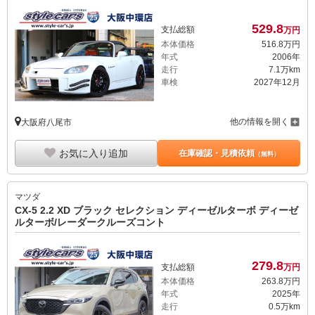
529.
8
支払総額
万円
本体価格
516.
8
万円
年式
2006年
走行
7.1万km
車検
2027年12月
他の情報を開く
大阪府八尾市
お気に入り追加
在庫確認・見積依頼
（無料）
マツダ
CX-5 2.2 XD ブラック セレクション ディーゼルターボ ディーゼ
ルターボ/レーダークルーズコント
279.
8
支払総額
万円
本体価格
263.
8
万円
年式
2025年
走行
0.5万km