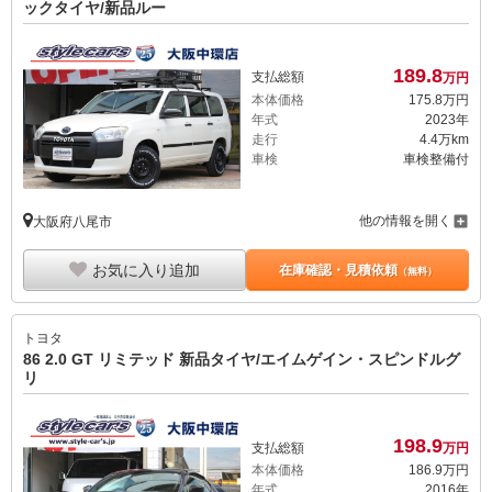
ックタイヤ/新品ルー
189.
8
支払総額
万円
本体価格
175.
8
万円
年式
2023年
走行
4.4万km
車検
車検整備付
他の情報を開く
大阪府八尾市
お気に入り追加
在庫確認・見積依頼
（無料）
トヨタ
86 2.0 GT リミテッド 新品タイヤ/エイムゲイン・スピンドルグ
リ
198.
9
支払総額
万円
本体価格
186.
9
万円
年式
2016年