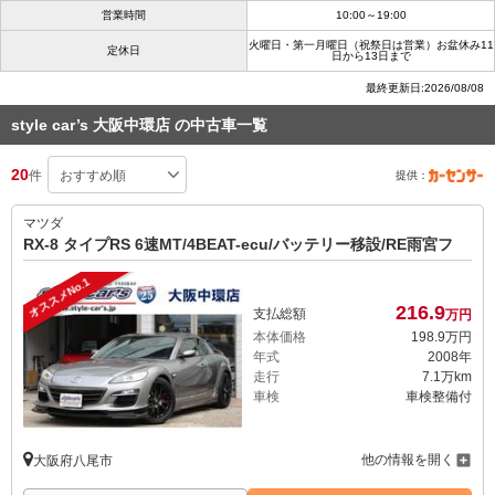
営業時間
10:00～19:00
火曜日・第一月曜日（祝祭日は営業）お盆休み11
定休日
日から13日まで
最終更新日:2026/08/08
style car’s 大阪中環店 の中古車一覧
20
件
提供：
マツダ
RX-8 タイプRS 6速MT/4BEAT-ecu/バッテリー移設/RE雨宮フ
オススメNo.1
216.
9
支払総額
万円
本体価格
198.
9
万円
年式
2008年
走行
7.1万km
車検
車検整備付
他の情報を開く
大阪府八尾市