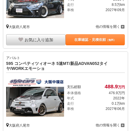
走行
8.5万km
車検
2027年09月
他の情報を開く
大阪府八尾市
お気に入り追加
在庫確認・見積依頼
（無料）
アバルト
595 コンペティツィオーネ 5速MT/新品ADVAN052タイ
ヤ/WORKエモーショ
488.
9
支払総額
万円
本体価格
476.
9
万円
年式
2022年
走行
0.1万km
車検
2027年06月
他の情報を開く
大阪府八尾市