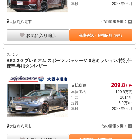
車検
2028年04月
他の情報を開く
大阪府八尾市
お気に入り追加
在庫確認・見積依頼
（無料）
スバル
BRZ 2.0 プレミアム スポーツ パッケージ 6速ミッション/特別仕
様車/専用タンレザー
209.
8
支払総額
万円
本体価格
199.
8
万円
年式
2014年
走行
6.0万km
車検
2028年05月
他の情報を開く
大阪府八尾市