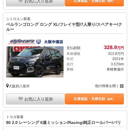
お気に入り追加
在庫確認・見積依頼
（無料）
シトロエン
新着
ベルランゴロング ロング XL/フレイヤ型/7人乗り/スペアキー/ク
ルー
328.
9
支払総額
万円
本体価格
313.
9
万円
年式
2021年
走行
3.5万km
車検
車検整備付
他の情報を開く
大阪府八尾市
お気に入り追加
在庫確認・見積依頼
（無料）
トヨタ
新着
86 2.0 レーシング 6速ミッション/Racing/純正ロールバー/バリ