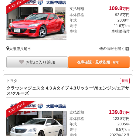
オススメNo.3
109.
8
支払総額
万円
本体価格
92.
8
万円
年式
2008年
走行
11.6万km
車検
車検整備付
他の情報を開く
大阪府八尾市
お気に入り追加
在庫確認・見積依頼
（無料）
トヨタ
新着
クラウンマジェスタ 4.3 Aタイプ 4.3リッターV8エンジン/エアサ
ス/クルーズ
オススメNo.4
139.
8
支払総額
万円
本体価格
123.
8
万円
年式
2005年
走行
6.5万km
車検
2027年12月