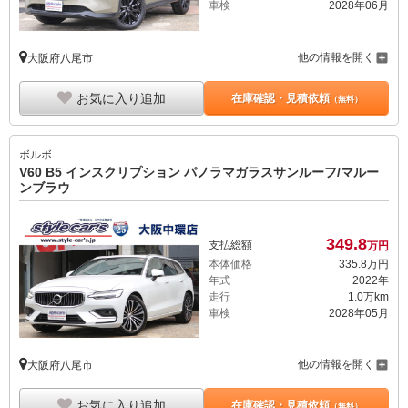
車検
2028年06月
他の情報を開く
大阪府八尾市
お気に入り追加
在庫確認・見積依頼
（無料）
ボルボ
V60 B5 インスクリプション パノラマガラスサンルーフ/マルー
ンブラウ
349.
8
支払総額
万円
本体価格
335.
8
万円
年式
2022年
走行
1.0万km
車検
2028年05月
他の情報を開く
大阪府八尾市
お気に入り追加
在庫確認・見積依頼
（無料）