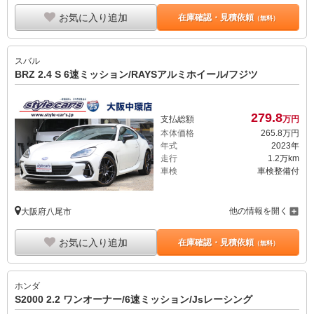
お気に入り追加
在庫確認・見積依頼
（無料）
スバル
BRZ 2.4 S 6速ミッション/RAYSアルミホイール/フジツ
279.
8
支払総額
万円
本体価格
265.
8
万円
年式
2023年
走行
1.2万km
車検
車検整備付
他の情報を開く
大阪府八尾市
お気に入り追加
在庫確認・見積依頼
（無料）
ホンダ
S2000 2.2 ワンオーナー/6速ミッション/Jsレーシング