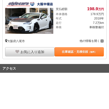
198.
9
支払総額
万円
本体価格
178.
9
万円
年式
2018年
走行
7.2万km
車検
車検整備付
他の情報を開く
大阪府八尾市
お気に入り追加
在庫確認・見積依頼
（無料）
アクセス