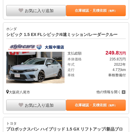
お気に入り追加
在庫確認・見積依頼
（無料）
ホンダ
シビック 1.5 EX FLシビック/6速ミッション/レーダークルー
249.
8
支払総額
万円
本体価格
235.
8
万円
年式
2022年
走行
4.7万km
車検
車検整備付
他の情報を開く
大阪府八尾市
お気に入り追加
在庫確認・見積依頼
（無料）
トヨタ
プロボックスバン ハイブリッド 1.5 GX リフトアップ/新品ブロ