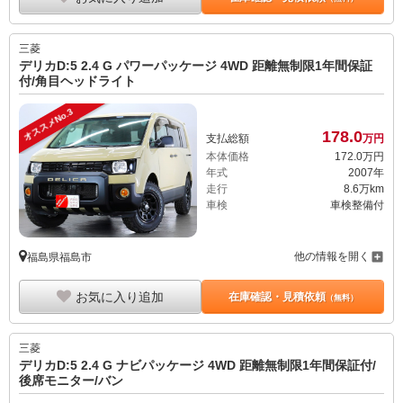
三菱
デリカD:5 2.4 G パワーパッケージ 4WD 距離無制限1年間保証
付/角目ヘッドライト
オススメNo.3
178.
0
支払総額
万円
本体価格
172.
0
万円
年式
2007年
走行
8.6万km
車検
車検整備付
他の情報を開く
福島県福島市
お気に入り追加
在庫確認・見積依頼
（無料）
三菱
デリカD:5 2.4 G ナビパッケージ 4WD 距離無制限1年間保証付/
後席モニター/バン