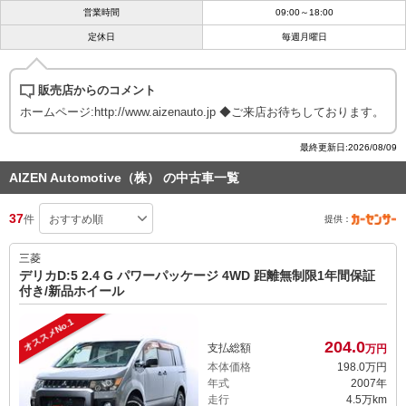
営業時間
09:00～18:00
定休日
毎週月曜日
販売店からのコメント
ホームページ:http://www.aizenauto.jp ◆ご来店お待ちしております。
最終更新日:2026/08/09
AIZEN Automotive（株） の中古車一覧
37
件
提供：
三菱
デリカD:5 2.4 G パワーパッケージ 4WD 距離無制限1年間保証
付き/新品ホイール
オススメNo.1
204.
0
支払総額
万円
本体価格
198.
0
万円
年式
2007年
走行
4.5万km