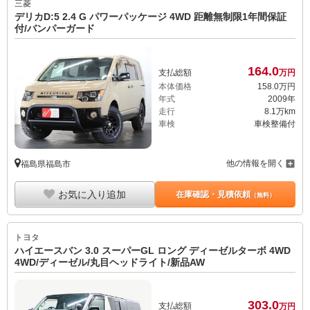
三菱
デリカD:5 2.4 G パワーパッケージ 4WD 距離無制限1年間保証
付/バンパーガード
164.
0
支払総額
万円
本体価格
158.
0
万円
年式
2009年
走行
8.1万km
車検
車検整備付
他の情報を開く
福島県福島市
お気に入り追加
在庫確認・見積依頼
（無料）
トヨタ
ハイエースバン 3.0 スーパーGL ロング ディーゼルターボ 4WD
4WD/ディーゼル/丸目ヘッドライト/新品AW
303.
0
支払総額
万円