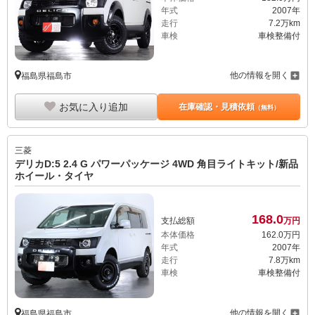
年式
2007年
走行
7.2万km
車検
車検整備付
他の情報を開く
福島県福島市
お気に入り追加
在庫確認・見積依頼
（無料）
三菱
デリカD:5 2.4 G パワーパッケージ 4WD 角目ライトキット/新品
ホイール・タイヤ
168.
0
支払総額
万円
本体価格
162.
0
万円
年式
2007年
走行
7.8万km
車検
車検整備付
他の情報を開く
福島県福島市