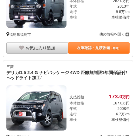
本体価格
262.
0
万円
年式
2013年
走行
9.8万km
車検
車検整備付
他の情報を開く
福島県福島市
お気に入り追加
在庫確認・見積依頼
（無料）
三菱
デリカD:5 2.4 G ナビパッケージ 4WD 距離無制限1年間保証付/
ヘッドライト加工/
173.
0
支払総額
万円
本体価格
167.
0
万円
年式
2008年
走行
6.7万km
車検
車検整備付