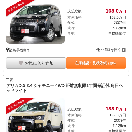
オススメNo.4
168.
0
支払総額
万円
本体価格
162.
0
万円
年式
2007年
走行
6.7万km
車検
車検整備付
他の情報を開く
福島県福島市
お気に入り追加
在庫確認・見積依頼
（無料）
三菱
デリカD:5 2.4 シャモニー 4WD 距離無制限1年間保証付/角目ヘ
ッドライト
オススメNo.5
188.
0
支払総額
万円
本体価格
182.
0
万円
年式
2008年
走行
7.2万km
車検
車検整備付