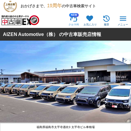
19周年
おかげさまで、
の中古車検索サイト
NEW
クルマAI
お気に入り
履歴
メニュー
AIZEN Automotive（株） の中古車販売店情報
福島県福島市太平寺過吹3 太平寺ビル車検場