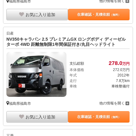
他の情報を開く
福島県福島市
お気に入り追加
在庫確認・見積依頼
（無料）
日産
NV350キャラバン 2.5 プレミアムGX ロングボディ ディーゼル
ターボ 4WD 距離無制限1年間保証付き/丸目ヘッドライト
278.
0
支払総額
万円
本体価格
272.
0
万円
年式
2012年
走行
7.8万km
車検
車検整備付
他の情報を開く
福島県福島市
お気に入り追加
在庫確認・見積依頼
（無料）
三菱