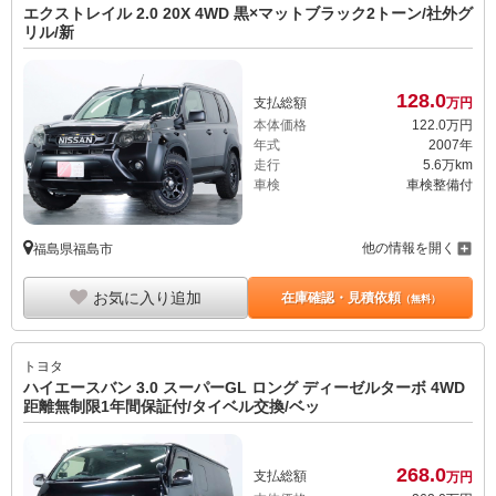
エクストレイル 2.0 20X 4WD 黒×マットブラック2トーン/社外グ
リル/新
128.
0
支払総額
万円
本体価格
122.
0
万円
年式
2007年
走行
5.6万km
車検
車検整備付
他の情報を開く
福島県福島市
お気に入り追加
在庫確認・見積依頼
（無料）
トヨタ
ハイエースバン 3.0 スーパーGL ロング ディーゼルターボ 4WD
距離無制限1年間保証付/タイベル交換/ベッ
268.
0
支払総額
万円