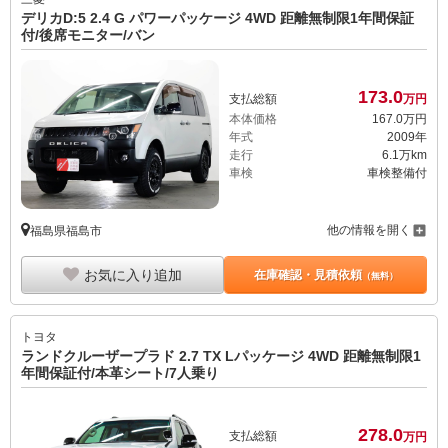
デリカD:5 2.4 G パワーパッケージ 4WD 距離無制限1年間保証
付/後席モニター/バン
173.
0
支払総額
万円
本体価格
167.
0
万円
年式
2009年
走行
6.1万km
車検
車検整備付
他の情報を開く
福島県福島市
お気に入り追加
在庫確認・見積依頼
（無料）
トヨタ
ランドクルーザープラド 2.7 TX Lパッケージ 4WD 距離無制限1
年間保証付/本革シート/7人乗り
278.
0
支払総額
万円