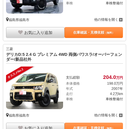
車検
車検整備付
他の情報を開く
福島県福島市
お気に入り追加
在庫確認・見積依頼
（無料）
三菱
デリカD:5 2.4 G プレミアム 4WD 両側パワスラ/オーバーフェン
ダー/新品社外
オススメNo.2
204.
0
支払総額
万円
本体価格
198.
0
万円
年式
2007年
走行
4.2万km
車検
車検整備付
他の情報を開く
福島県福島市
お気に入り追加
在庫確認・見積依頼
（無料）