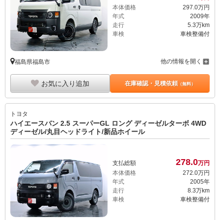
本体価格
297.
0
万円
年式
2009年
走行
5.3万km
車検
車検整備付
他の情報を開く
福島県福島市
お気に入り追加
在庫確認・見積依頼
（無料）
トヨタ
ハイエースバン 2.5 スーパーGL ロング ディーゼルターボ 4WD
ディーゼル/丸目ヘッドライト/新品ホイール
278.
0
支払総額
万円
本体価格
272.
0
万円
年式
2005年
走行
8.3万km
車検
車検整備付