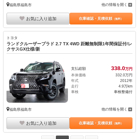
他の情報を開く
福島県福島市
お気に入り追加
在庫確認・見積依頼
（無料）
トヨタ
ランドクルーザープラド 2.7 TX 4WD 距離無制限1年間保証付/レ
クサスGX仕様/新
338.
0
支払総額
万円
本体価格
332.
0
万円
年式
2012年
走行
4.9万km
車検
車検整備付
他の情報を開く
福島県福島市
お気に入り追加
在庫確認・見積依頼
（無料）