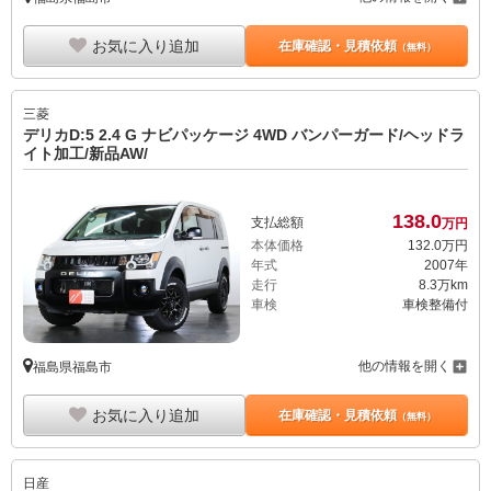
お気に入り追加
在庫確認・見積依頼
（無料）
三菱
デリカD:5 2.4 G ナビパッケージ 4WD バンパーガード/ヘッドラ
イト加工/新品AW/
138.
0
支払総額
万円
本体価格
132.
0
万円
年式
2007年
走行
8.3万km
車検
車検整備付
他の情報を開く
福島県福島市
お気に入り追加
在庫確認・見積依頼
（無料）
日産