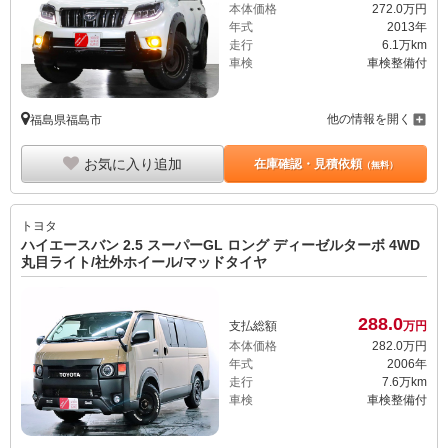
本体価格
272.
0
万円
年式
2013年
走行
6.1万km
車検
車検整備付
他の情報を開く
福島県福島市
お気に入り追加
在庫確認・見積依頼
（無料）
トヨタ
ハイエースバン 2.5 スーパーGL ロング ディーゼルターボ 4WD
丸目ライト/社外ホイール/マッドタイヤ
288.
0
支払総額
万円
本体価格
282.
0
万円
年式
2006年
走行
7.6万km
車検
車検整備付