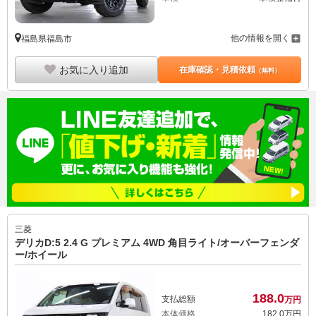
他の情報を開く
福島県福島市
お気に入り追加
在庫確認・見積依頼
（無料）
三菱
デリカD:5 2.4 G プレミアム 4WD 角目ライト/オーバーフェンダ
ー/ホイール
188.
0
支払総額
万円
本体価格
182.
0
万円