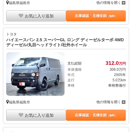
他の情報を開く
福島県福島市
お気に入り追加
在庫確認・見積依頼
（無料）
トヨタ
ハイエースバン 2.5 スーパーGL ロング ディーゼルターボ 4WD
ディーゼル/丸目ヘッドライト/社外ホイール
312.
0
支払総額
万円
本体価格
306.
0
万円
年式
2005年
走行
5.0万km
車検
車検整備付
他の情報を開く
福島県福島市
お気に入り追加
在庫確認・見積依頼
（無料）