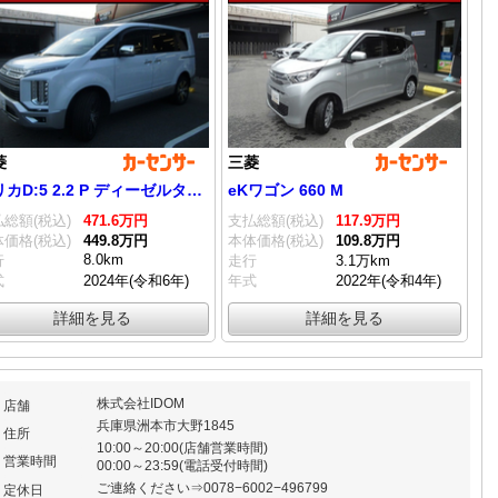
菱
三菱
デリカD:5 2.2 P ディーゼルターボ 4WD
eKワゴン 660 M
総額(税込)
471.
6
万円
支払総額(税込)
117.
9
万円
価格(税込)
449.
8
万円
本体価格(税込)
109.
8
万円
8.0km
行
走行
3.1万km
式
2024年(令和6年)
年式
2022年(令和4年)
詳細を見る
詳細を見る
株式会社IDOM
店舗
兵庫県洲本市大野1845
住所
10:00～20:00(店舗営業時間)
営業時間
00:00～23:59(電話受付時間)
ご連絡ください⇒0078−6002−496799
定休日