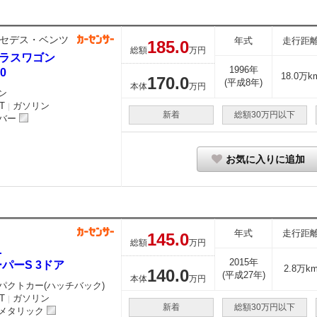
セデス・ベンツ
年式
走行距
185.
0
総額
万円
クラスワゴン
1996年
0
18.0万k
170.
0
(平成8年)
本体
万円
ン
T
ガソリン
｜
新着
総額30万円以下
バー
お気に入りに追加
年式
走行距
145.
0
総額
万円
ニ
2015年
パーS 3ドア
2.8万k
140.
0
(平成27年)
本体
万円
パクトカー(ハッチバック)
T
ガソリン
｜
新着
総額30万円以下
メタリック