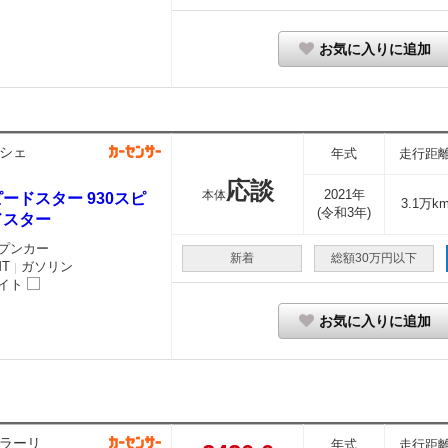
お気に入りに追加
シェ
年式
走行距
応談
2021年
本体
ードスター 930スピ
3.1万k
(令和3年)
ドスター
プンカー
新着
総額30万円以下
MT
ガソリン
｜
イト
お気に入りに追加
ラーリ
年式
走行距