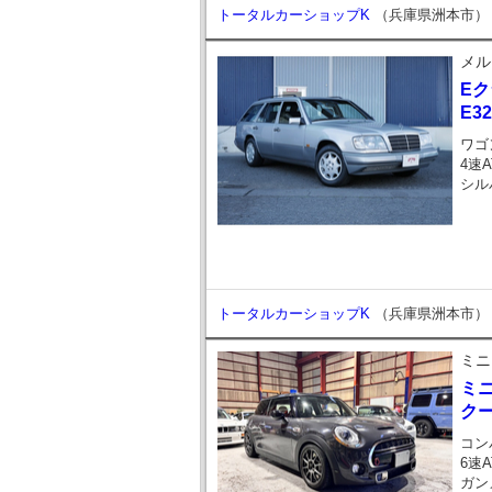
トータルカーショップK
（兵庫県洲本市）
メル
E
E32
ワゴ
4速A
シル
トータルカーショップK
（兵庫県洲本市）
ミニ
ミ
クー
コン
6速A
ガン