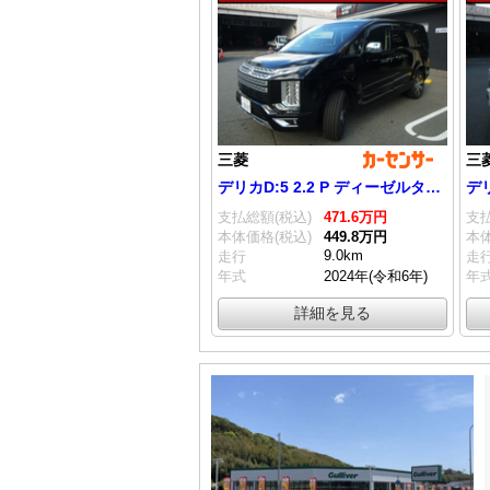
三菱
三
デリカD:5 2.2 P ディーゼルターボ 4WD
支払総額(税込)
471.
6
万円
支払
本体価格(税込)
449.
8
万円
本体
9.0km
走行
走
年式
2024年(令和6年)
年
詳細を見る