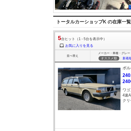
トータルカーショップK の在庫一覧
5
台ヒット（1 - 5台を表示中）
お気に入りを見る
メーカー・車種・グレー
並べ替え
オススメ順
｜
新着
ボル
24
24
ワゴ
4速A
クリ