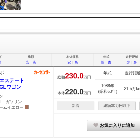
ド
総額
本体価格
年式
走行距離
順
安
｜
高
安
｜
高
新
｜
古
少
｜
多
ボ
年式
走行距
230.
0
総額
万円
0エステート
1988年
0GLワゴン
21.5万k
220.
0
(昭和63年)
本体
万円
ン
T
ガソリン
｜
新着
総額30万円以下
ームイエロー
お気に入りに追加