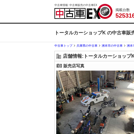
中古車情報･中古車販売の中古車EX
掲載台数
5
2
5
3
1
トータルカーショップK の中古車販
中古車トップ
兵庫県の中古車
洲本市の中古車
洲本
店舗情報:トータルカーショップ
販売店写真