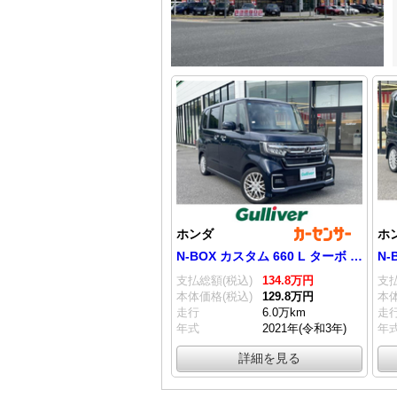
ホンダ
ホ
N-BOX カスタム 660 L ターボ 純ナビ/バックカメラ/ドラレコ/ETC
支払総額(税込)
134.
8
万円
支払
本体価格(税込)
129.
8
万円
本体
走行
6.0万km
走
年式
2021年(令和3年)
年
詳細を見る