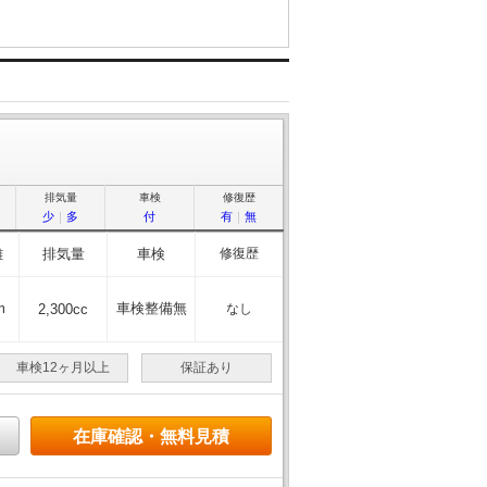
排気量
車検
修復歴
少
｜
多
付
有
｜
無
離
排気量
車検
修復歴
m
車検整備無
2,300cc
なし
車検12ヶ月以上
保証あり
在庫確認・無料見積