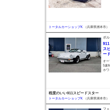
トータルカーショップK
（兵庫県洲本市）
ポル
911
スピ
ー
オー
5速
ホワ
程度のいい911スピードスター
トータルカーショップK
（兵庫県洲本市）
フェ