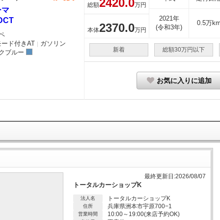
2420.
0
総額
万円
ーマ
2021年
DCT
0.5万k
2370.
0
(令和3年)
本体
万円
ペ
モード付きAT
ガソリン
｜
新着
総額30万円以下
クブルー
お気に入りに追加
最終更新日:2026/08/07
トータルカーショップK
トータルカーショップK
法人名
兵庫県洲本市宇原700−1
住所
10:00～19:00(来店予約OK)
営業時間