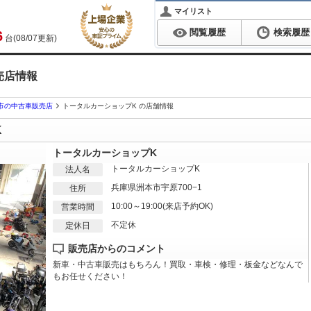
マイリスト
閲覧履歴
検索履歴
6
台(08/07更新)
売店情報
市の中古車販売店
トータルカーショップK の店舗情報
K
トータルカーショップK
トータルカーショップK
法人名
兵庫県洲本市宇原700−1
住所
10:00～19:00(来店予約OK)
営業時間
不定休
定休日
販売店からのコメント
新車・中古車販売はもちろん！買取・車検・修理・板金などなんで
もお任せください！