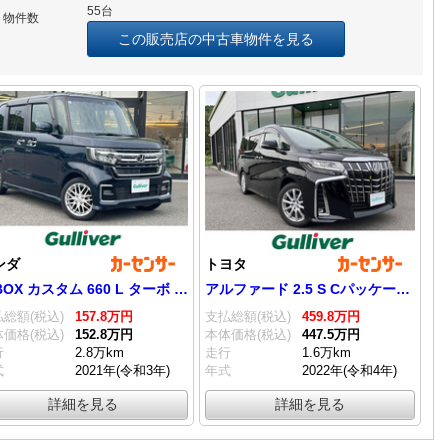
55台
物件数
この販売店の中古車物件を見る
ンダ
トヨタ
N-BOX カスタム 660 L ターボ 純正ナビ Bカメラ 両側PS ETC
アルファード 2.5 S Cパッケージ 衝突軽減/純ナビ/Bカメラ/デジタルインナー
総額(税込)
157.
8
万円
支払総額(税込)
459.
8
万円
価格(税込)
152.
8
万円
本体価格(税込)
447.
5
万円
行
2.8万km
走行
1.6万km
式
2021年(令和3年)
年式
2022年(令和4年)
詳細を見る
詳細を見る