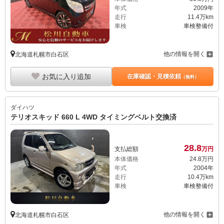
年式
2009年
走行
11.4万km
車検
車検整備付
他の情報を開く
北海道札幌市白石区
お気に入り追加
在庫確認・見積依頼
（無料）
ダイハツ
テリオスキッド 660 L 4WD タイミングベルト交換済
28.
8
支払総額
万円
本体価格
24.
8
万円
年式
2004年
走行
10.4万km
車検
車検整備付
他の情報を開く
北海道札幌市白石区