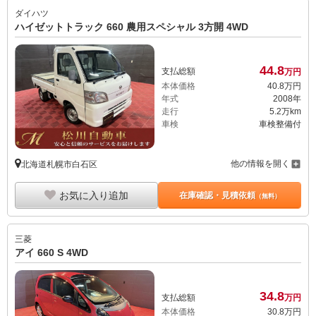
ダイハツ
ハイゼットトラック 660 農用スペシャル 3方開 4WD
44.
8
支払総額
万円
本体価格
40.
8
万円
年式
2008年
走行
5.2万km
車検
車検整備付
他の情報を開く
北海道札幌市白石区
お気に入り追加
在庫確認・見積依頼
（無料）
三菱
アイ 660 S 4WD
34.
8
支払総額
万円
本体価格
30.
8
万円