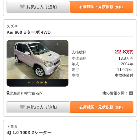
お気に入り追加
在庫確認・見積依頼
（無料）
スズキ
Kei 660 Bターボ 4WD
22.
8
支払総額
万円
本体価格
18.
8
万円
年式
2004年
走行
11.0万km
車検
車検整備付
他の情報を開く
北海道札幌市白石区
お気に入り追加
在庫確認・見積依頼
（無料）
トヨタ
iQ 1.0 100X 2シーター