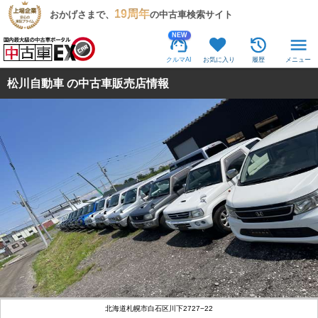
19周年
おかげさまで、
の中古車検索サイト
NEW
クルマAI
お気に入り
履歴
メニュー
松川自動車 の中古車販売店情報
北海道札幌市白石区川下2727−22