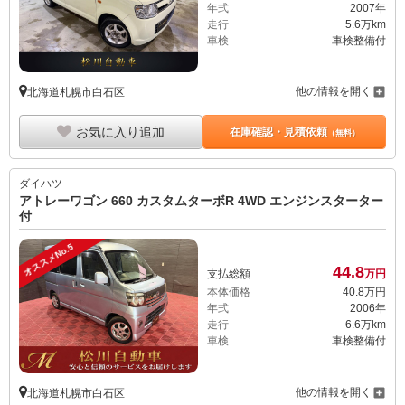
年式
2007年
走行
5.6万km
車検
車検整備付
他の情報を開く
北海道札幌市白石区
お気に入り追加
在庫確認・見積依頼
（無料）
ダイハツ
アトレーワゴン 660 カスタムターボR 4WD エンジンスターター
付
オススメNo.5
44.
8
支払総額
万円
本体価格
40.
8
万円
年式
2006年
走行
6.6万km
車検
車検整備付
他の情報を開く
北海道札幌市白石区