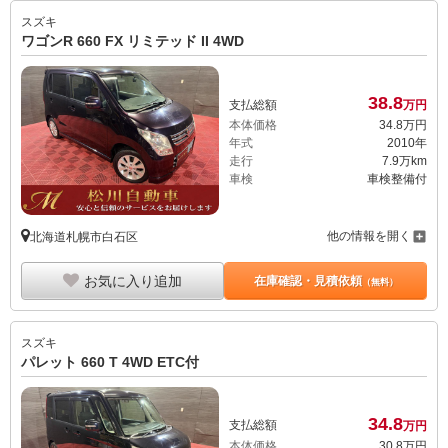
スズキ
ワゴンR 660 FX リミテッド II 4WD
38.
8
支払総額
万円
本体価格
34.
8
万円
年式
2010年
走行
7.9万km
車検
車検整備付
他の情報を開く
北海道札幌市白石区
お気に入り追加
在庫確認・見積依頼
（無料）
スズキ
パレット 660 T 4WD ETC付
34.
8
支払総額
万円
本体価格
30.
8
万円