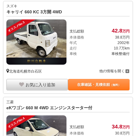
スズキ
キャリイ 660 KC 3方開 4WD
オススメNo.3
42.
8
支払総額
万円
本体価格
38.
8
万円
年式
2002年
走行
10.7万km
車検
車検整備付
他の情報を開く
北海道札幌市白石区
お気に入り追加
在庫確認・見積依頼
（無料）
三菱
eKワゴン 660 M 4WD エンジンスターター付
オススメNo.4
34.
8
支払総額
万円
本体価格
30.
8
万円