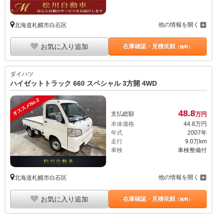
他の情報を開く
北海道札幌市白石区
お気に入り追加
在庫確認・見積依頼
（無料）
ダイハツ
ハイゼットトラック 660 スペシャル 3方開 4WD
オススメNo.2
48.
8
支払総額
万円
本体価格
44.
8
万円
年式
2007年
走行
9.0万km
車検
車検整備付
他の情報を開く
北海道札幌市白石区
お気に入り追加
在庫確認・見積依頼
（無料）