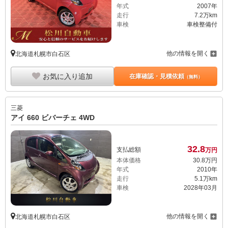
年式
2007年
走行
7.2万km
車検
車検整備付
他の情報を開く
北海道札幌市白石区
お気に入り追加
在庫確認・見積依頼
（無料）
三菱
アイ 660 ビバーチェ 4WD
32.
8
支払総額
万円
本体価格
30.
8
万円
年式
2010年
走行
5.1万km
車検
2028年03月
他の情報を開く
北海道札幌市白石区