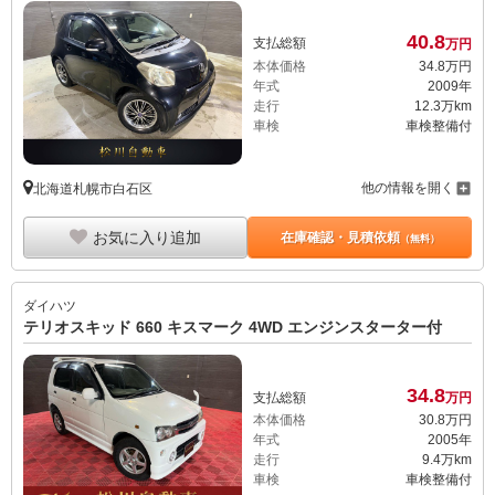
40.
8
支払総額
万円
本体価格
34.
8
万円
年式
2009年
走行
12.3万km
車検
車検整備付
他の情報を開く
北海道札幌市白石区
お気に入り追加
在庫確認・見積依頼
（無料）
ダイハツ
テリオスキッド 660 キスマーク 4WD エンジンスターター付
34.
8
支払総額
万円
本体価格
30.
8
万円
年式
2005年
走行
9.4万km
車検
車検整備付