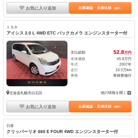
お気に入り追加
在庫確認・見積依頼
（無料）
トヨタ
アイシス 2.0 L 4WD ETC バックカメラ エンジンスターター付
52.
8
支払総額
万円
本体価格
45.
8
万円
年式
2007年
走行
10.5万km
車検
車検整備付
他の情報を開く
北海道札幌市白石区
お気に入り追加
在庫確認・見積依頼
（無料）
日産
クリッパーリオ 660 E FOUR 4WD エンジンスターター付