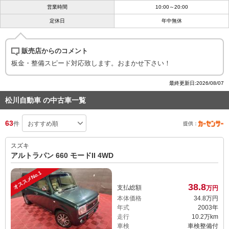
営業時間
10:00～20:00
定休日
年中無休
販売店からのコメント
板金・整備スピード対応致します。おまかせ下さい！
最終更新日:2026/08/07
松川自動車 の中古車一覧
63
件
提供：
スズキ
アルトラパン 660 モードII 4WD
オススメNo.1
38.
8
支払総額
万円
本体価格
34.
8
万円
年式
2003年
走行
10.2万km
車検
車検整備付