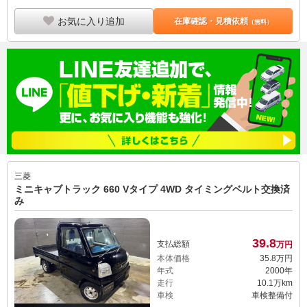
お気に入り追加
在庫確認・見積依頼
（無料）
三菱
ミニキャブトラック 660 Vタイプ 4WD タイミングベルト交換済
み
39.
8
支払総額
万円
本体価格
35.
8
万円
年式
2000年
走行
10.1万km
車検
車検整備付