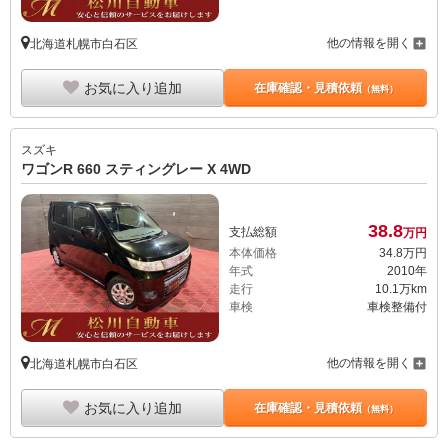
他の情報を開く
北海道札幌市白石区
お気に入り追加
在庫確認・見積依頼
（無料）
スズキ
ワゴンR 660 スティングレー X 4WD
38.
8
支払総額
万円
本体価格
34.
8
万円
年式
2010年
走行
10.1万km
車検
車検整備付
他の情報を開く
北海道札幌市白石区
お気に入り追加
在庫確認・見積依頼
（無料）