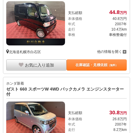
44.
8
支払総額
万円
本体価格
40.
8
万円
年式
2007年
走行
10.4万km
車検
車検整備付
他の情報を開く
北海道札幌市白石区
お気に入り追加
在庫確認・見積依頼
（無料）
ホンダ
新着
ゼスト 660 スポーツW 4WD バックカメラ エンジンスターター
付
30.
8
支払総額
万円
本体価格
26.
8
万円
年式
2007年
走行
8.2万km