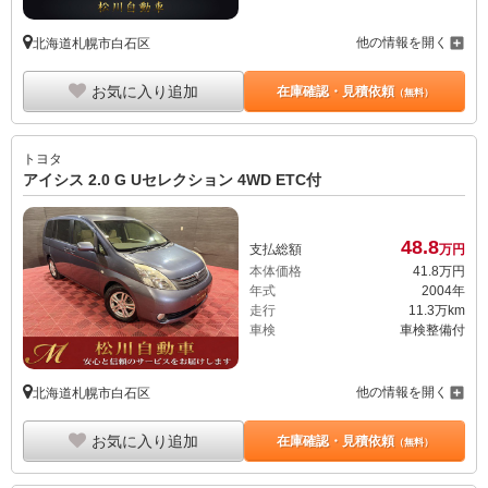
他の情報を開く
北海道札幌市白石区
お気に入り追加
在庫確認・見積依頼
（無料）
トヨタ
アイシス 2.0 G Uセレクション 4WD ETC付
48.
8
支払総額
万円
本体価格
41.
8
万円
年式
2004年
走行
11.3万km
車検
車検整備付
他の情報を開く
北海道札幌市白石区
お気に入り追加
在庫確認・見積依頼
（無料）