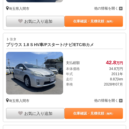
他の情報を開く
埼玉県入間市
お気に入り追加
在庫確認・見積依頼
（無料）
トヨタ
プリウス 1.8 S HV車/Pスタート/ナビ/ETC/Bカメ
42.
8
支払総額
万円
本体価格
34.
8
万円
年式
2011年
走行
8.8万km
車検
2028年07月
他の情報を開く
埼玉県入間市
お気に入り追加
在庫確認・見積依頼
（無料）