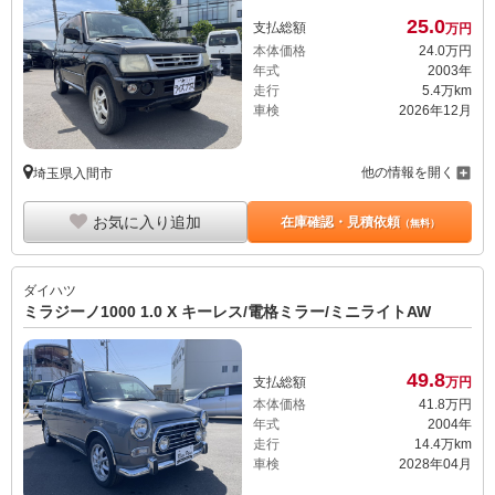
25.
0
支払総額
万円
本体価格
24.
0
万円
年式
2003年
走行
5.4万km
車検
2026年12月
他の情報を開く
埼玉県入間市
お気に入り追加
在庫確認・見積依頼
（無料）
ダイハツ
ミラジーノ1000 1.0 X キーレス/電格ミラー/ミニライトAW
49.
8
支払総額
万円
本体価格
41.
8
万円
年式
2004年
走行
14.4万km
車検
2028年04月