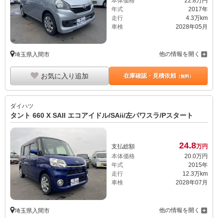
本体価格
22.
8
万円
年式
2017年
走行
4.3万km
車検
2028年05月
他の情報を開く
埼玉県入間市
お気に入り追加
在庫確認・見積依頼
（無料）
ダイハツ
タント 660 X SAII エコアイドル/SAii/左パワスラ/Pスタート
24.
8
支払総額
万円
本体価格
20.
0
万円
年式
2015年
走行
12.3万km
車検
2028年07月
他の情報を開く
埼玉県入間市