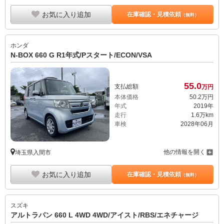
お気に入り追加
在庫確認・見積依頼
（無料）
ホンダ
N-BOX 660 G R1年式/Pスタート/ECON/VSA
55.
0
支払総額
万円
本体価格
50.
2
万円
年式
2019年
走行
1.6万km
車検
2028年06月
他の情報を開く
埼玉県入間市
お気に入り追加
在庫確認・見積依頼
（無料）
スズキ
アルトラパン 660 L 4WD 4WD/アイスト/RBS/エネチャージ