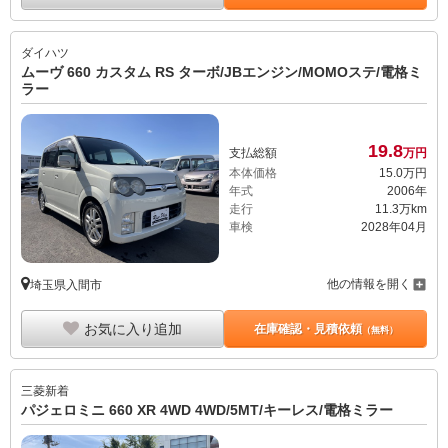
ダイハツ
ムーヴ 660 カスタム RS ターボ/JBエンジン/MOMOステ/電格ミ
ラー
19.
8
支払総額
万円
本体価格
15.
0
万円
年式
2006年
走行
11.3万km
車検
2028年04月
他の情報を開く
埼玉県入間市
お気に入り追加
在庫確認・見積依頼
（無料）
三菱
新着
パジェロミニ 660 XR 4WD 4WD/5MT/キーレス/電格ミラー