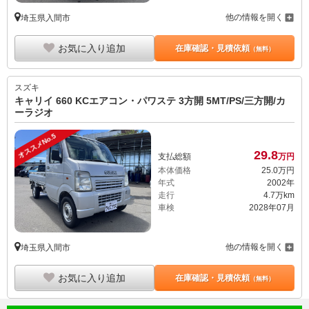
他の情報を開く
埼玉県入間市
お気に入り追加
在庫確認・見積依頼
（無料）
スズキ
キャリイ 660 KCエアコン・パワステ 3方開 5MT/PS/三方開/カ
ーラジオ
オススメNo.5
29.
8
支払総額
万円
本体価格
25.
0
万円
年式
2002年
走行
4.7万km
車検
2028年07月
他の情報を開く
埼玉県入間市
お気に入り追加
在庫確認・見積依頼
（無料）