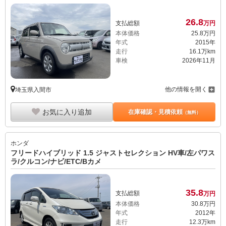
26.
8
支払総額
万円
本体価格
25.
8
万円
年式
2015年
走行
16.1万km
車検
2026年11月
他の情報を開く
埼玉県入間市
お気に入り追加
在庫確認・見積依頼
（無料）
ホンダ
フリードハイブリッド 1.5 ジャストセレクション HV車/左パワス
ラ/クルコン/ナビ/ETC/Bカメ
35.
8
支払総額
万円
本体価格
30.
8
万円
年式
2012年
走行
12.3万km