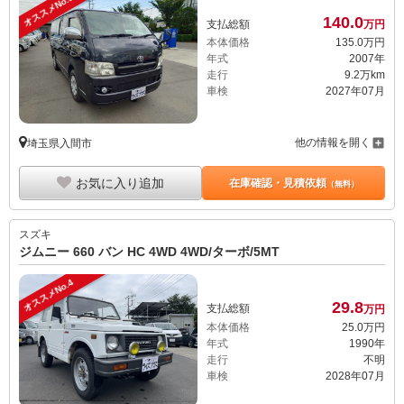
オススメNo.3
140.
0
支払総額
万円
本体価格
135.
0
万円
年式
2007年
走行
9.2万km
車検
2027年07月
他の情報を開く
埼玉県入間市
お気に入り追加
在庫確認・見積依頼
（無料）
スズキ
ジムニー 660 バン HC 4WD 4WD/ターボ/5MT
オススメNo.4
29.
8
支払総額
万円
本体価格
25.
0
万円
年式
1990年
走行
不明
車検
2028年07月