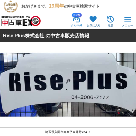
19周年
おかげさまで、
の中古車検索サイト
NEW
クルマAI
お気に入り
履歴
メニュー
Rise Plus株式会社 の中古車販売店情報
埼玉県入間市南峯字東外野754−1