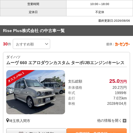
営業時間
10:00～18:00
定休日
不定休
最終更新日:2026/08/06
Rise Plus株式会社 の中古車一覧
30
件
提供：
ダイハツ
ムーヴ 660 エアロダウンカスタム ターボ/JBエンジン/キーレス
オススメNo.1
25.
0
支払総額
万円
本体価格
20.
2
万円
年式
1999年
走行
7.0万km
車検
2028年04月
他の情報を開く
埼玉県入間市