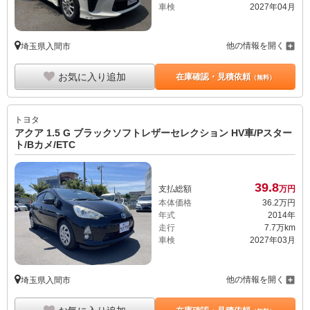
車検
2027年04月
他の情報を開く
埼玉県入間市
お気に入り追加
在庫確認・見積依頼
（無料）
トヨタ
アクア 1.5 G ブラックソフトレザーセレクション HV車/Pスター
ト/Bカメ/ETC
39.
8
支払総額
万円
本体価格
36.
2
万円
年式
2014年
走行
7.7万km
車検
2027年03月
他の情報を開く
埼玉県入間市