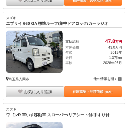
お気に入り追加
在庫確認・見積依頼
（無料）
スズキ
エブリイ 660 GA 標準ルーフ/集中ドアロック/カーラジオ
47.
8
支払総額
万円
本体価格
43.
0
万円
年式
2012年
走行
1.3万km
車検
2028年06月
他の情報を開く
埼玉県入間市
お気に入り追加
在庫確認・見積依頼
（無料）
スズキ
ワゴンR 車いす移動車 スローパー/リアシート付/手すり付