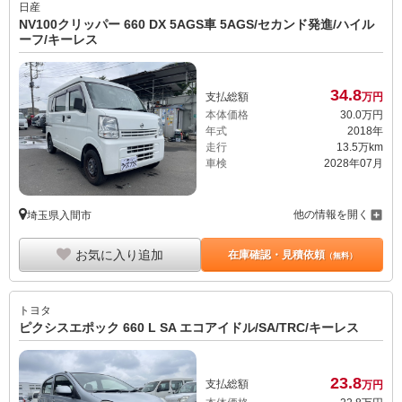
日産
NV100クリッパー 660 DX 5AGS車 5AGS/セカンド発進/ハイル
ーフ/キーレス
34.
8
支払総額
万円
本体価格
30.
0
万円
年式
2018年
走行
13.5万km
車検
2028年07月
他の情報を開く
埼玉県入間市
お気に入り追加
在庫確認・見積依頼
（無料）
トヨタ
ピクシスエポック 660 L SA エコアイドル/SA/TRC/キーレス
23.
8
支払総額
万円