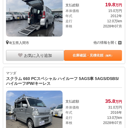
19.
8
支払総額
万円
本体価格
15.
0
万円
年式
2012年
走行
12.0万km
車検
2028年07月
他の情報を開く
埼玉県入間市
お気に入り追加
在庫確認・見積依頼
（無料）
マツダ
スクラム 660 PCスペシャル ハイルーフ 5AGS車 5AGS/DSBS/
ハイルーフ/PW/キーレス
35.
8
支払総額
万円
本体価格
31.
0
万円
年式
2016年
走行
13.0万km
車検
2028年07月