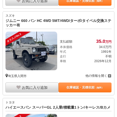
お気に入り追加
在庫確認・見積依頼
（無料）
スズキ
ジムニー 660 バン HC 4WD 5MT/4WD/ターボ/タイベル交換ステ
ッカー有
オススメNo.2
35.
0
支払総額
万円
本体価格
34.
0
万円
年式
1991年
走行
不明
車検
2026年12月
他の情報を開く
埼玉県入間市
お気に入り追加
在庫確認・見積依頼
（無料）
トヨタ
ハイエースバン スーパーGL 2人乗/積載量1トン/キーレス/Bカメ