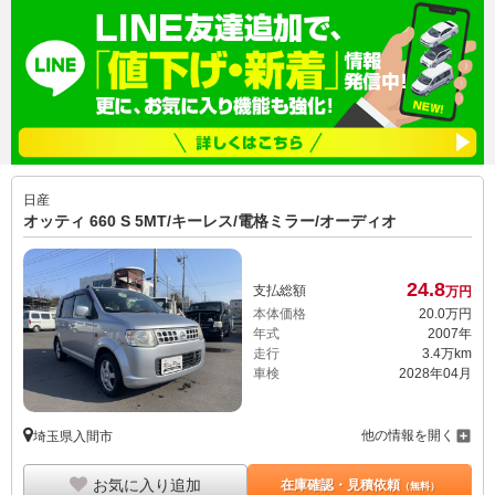
日産
オッティ 660 S 5MT/キーレス/電格ミラー/オーディオ
24.
8
支払総額
万円
本体価格
20.
0
万円
年式
2007年
走行
3.4万km
車検
2028年04月
他の情報を開く
埼玉県入間市
お気に入り追加
在庫確認・見積依頼
（無料）