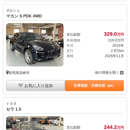
ポルシェ
マカン S PDK 4WD
329.
0
支払総額
万円
本体価格
319.
0
万円
年式
2015年
走行
2.9万km
車検
2026年11月
他の情報を開く
群馬県高崎市
お気に入り追加
在庫確認・見積依頼
（無料）
トヨタ
セラ 1.5
244.
2
支払総額
万円