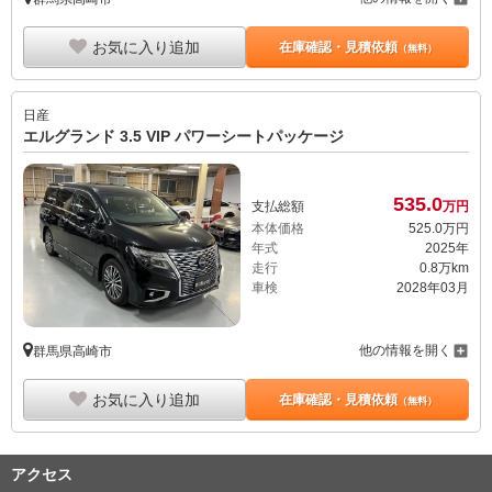
お気に入り追加
在庫確認・見積依頼
（無料）
日産
エルグランド 3.5 VIP パワーシートパッケージ
535.
0
支払総額
万円
本体価格
525.
0
万円
年式
2025年
走行
0.8万km
車検
2028年03月
他の情報を開く
群馬県高崎市
お気に入り追加
在庫確認・見積依頼
（無料）
アクセス