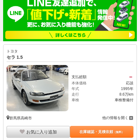
トヨタ
セラ 1.5
－
支払総額
本体価格
応談
年式
1995年
走行
8.6万km
車検
車検整備付
他の情報を開く
群馬県高崎市
お気に入り追加
在庫確認・見積依頼
（無料）