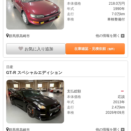
本体価格
218.
0
万円
年式
1990年
走行
7.0万km
車検
車検整備付
他の情報を開く
群馬県高崎市
お気に入り追加
在庫確認・見積依頼
（無料）
日産
GT-R スペシャルエディション
－
支払総額
本体価格
応談
年式
2013年
走行
2.4万km
車検
2026年09月
他の情報を開く
群馬県高崎市