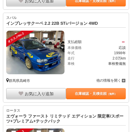
お気に入り追加
在庫確認・見積依頼
（無料）
スバル
インプレッサクーペ 2.2 22B STiバージョン 4WD
オススメNo.2
－
支払総額
本体価格
応談
年式
1998年
走行
2.0万km
車検
車検整備無
他の情報を開く
群馬県高崎市
お気に入り追加
在庫確認・見積依頼
（無料）
ロータス
エヴォーラ ファースト リミテッド エディション 限定車/スポー
ツ+プレミアム+テックパック