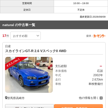
営業時間
10:00～19:00
定休日
不定休
最終更新日:2026/08/09
natural の中古車一覧
17
件
提供：
日産
スカイラインGT-R 2.6 VスペックII 4WD
オススメNo.1
－
支払総額
本体価格
応談
年式
2002年
走行
2.6万km
車検
車検整備付
他の情報を開く
群馬県高崎市