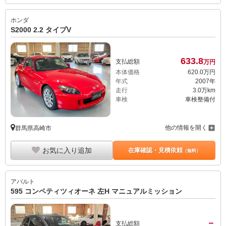
ホンダ
S2000 2.2 タイプV
633.
8
支払総額
万円
本体価格
620.
0
万円
年式
2007年
走行
3.0万km
車検
車検整備付
他の情報を開く
群馬県高崎市
お気に入り追加
在庫確認・見積依頼
（無料）
アバルト
595 コンペティツィオーネ 左H マニュアルミッション
－
支払総額