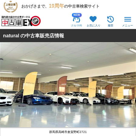
19周年
おかげさまで、
の中古車検索サイト
NEW
クルマAI
お気に入り
履歴
メニュー
natural の中古車販売店情報
群馬県高崎市倉賀野町2721