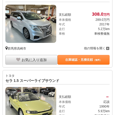
308.
0
支払総額
万円
本体価格
289.
0
万円
年式
2017年
走行
5.2万km
車検
車検整備無
他の情報を開く
群馬県高崎市
お気に入り追加
在庫確認・見積依頼
（無料）
トヨタ
セラ 1.5 スーパーライブサウンド
－
支払総額
本体価格
応談
年式
1990年
走行
5.9万km