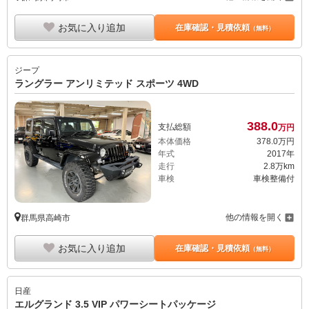
お気に入り追加
在庫確認・見積依頼
（無料）
ジープ
ラングラー アンリミテッド スポーツ 4WD
388.
0
支払総額
万円
本体価格
378.
0
万円
年式
2017年
走行
2.8万km
車検
車検整備付
他の情報を開く
群馬県高崎市
お気に入り追加
在庫確認・見積依頼
（無料）
日産
エルグランド 3.5 VIP パワーシートパッケージ