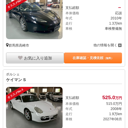
オススメNo.3
－
支払総額
本体価格
応談
年式
2010年
走行
1.3万km
車検
車検整備無
他の情報を開く
群馬県高崎市
お気に入り追加
在庫確認・見積依頼
（無料）
ポルシェ
ケイマン S
オススメNo.4
525.
0
支払総額
万円
本体価格
515.
0
万円
年式
2008年
走行
1.9万km
車検
2027年08月