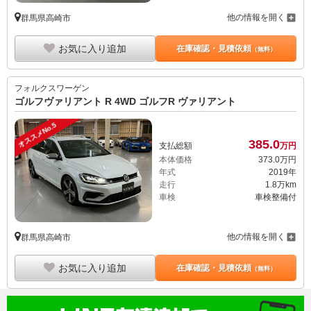
他の情報を開く
群馬県高崎市
お気に入り追加
在庫確認・見積依頼
（無料）
フォルクスワーゲン
ゴルフヴァリアント R 4WD ゴルフR ヴァリアント
オススメNo.5
385.
0
支払総額
万円
本体価格
373.
0
万円
年式
2019年
走行
1.8万km
車検
車検整備付
他の情報を開く
群馬県高崎市
お気に入り追加
在庫確認・見積依頼
（無料）