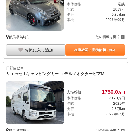
本体価格
応談
年式
2019年
走行
0.8万km
車検
2026年09月
他の情報を開く
群馬県高崎市
お気に入り追加
在庫確認・見積依頼
（無料）
日野自動車
リエッセII キャンピングカー エテルノオクタービアM
1750.
0
支払総額
万円
本体価格
1735.
0
万円
年式
2021年
走行
2.8万km
車検
2027年02月
他の情報を開く
群馬県高崎市