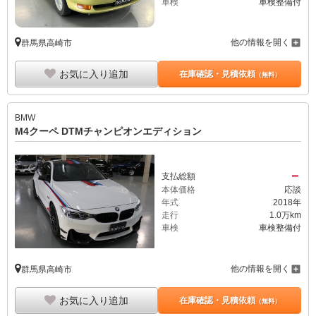
車検
車検整備付
他の情報を開く
群馬県高崎市
お気に入り追加
在庫確認・見積依頼
（無料）
BMW
M4クーペ DTMチャンピオンエディション
－
支払総額
本体価格
応談
年式
2018年
走行
1.0万km
車検
車検整備付
他の情報を開く
群馬県高崎市
お気に入り追加
在庫確認・見積依頼
（無料）