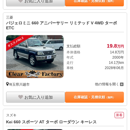
お気に入り追加
在庫確認・見積依頼
（無料）
三菱
パジェロミニ 660 アニバーサリー リミテッド V 4WD ターボ
ETC
オススメNo.2
19.
8
支払総額
万円
本体価格
14.
8
万円
年式
2000年
走行
14.1万km
車検
2028年06月
他の情報を開く
埼玉県川越市
お気に入り追加
在庫確認・見積依頼
（無料）
スズキ
新着
Kei 660 スポーツ AT ターボ ローダウン キーレス