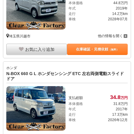
本体価格
44.
8
万円
年式
2019年
走行
14.2万km
車検
2028年07月
他の情報を開く
埼玉県川越市
お気に入り追加
在庫確認・見積依頼
（無料）
ホンダ
N-BOX 660 G L ホンダセンシング ETC 左右両側電動スライド
ドア
34.
8
支払総額
万円
本体価格
31.
8
万円
年式
2017年
走行
17.3万km
車検
2026年12月