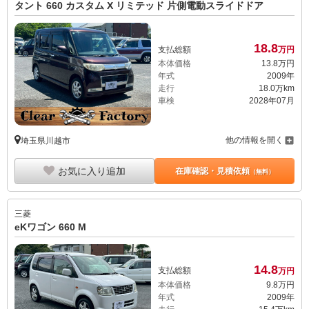
タント 660 カスタム X リミテッド 片側電動スライドドア
18.
8
支払総額
万円
本体価格
13.
8
万円
年式
2009年
走行
18.0万km
車検
2028年07月
他の情報を開く
埼玉県川越市
お気に入り追加
在庫確認・見積依頼
（無料）
三菱
eKワゴン 660 M
14.
8
支払総額
万円
本体価格
9.
8
万円
年式
2009年