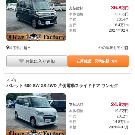
36.
8
支払総額
万円
本体価格
33.
8
万円
年式
2014年
走行
18.4万km
車検
2027年02月
他の情報を開く
埼玉県川越市
お気に入り追加
在庫確認・見積依頼
（無料）
スズキ
パレット 660 SW XS 4WD 片側電動スライドドア ワンセグ
24.
8
支払総額
万円
本体価格
19.
8
万円
年式
2012年
走行
14.8万km
車検
2028年07月