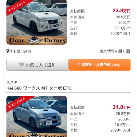
オススメNo.3
23.
8
支払総額
万円
本体価格
20.
8
万円
年式
2001年
走行
17.3万km
車検
2028年06月
他の情報を開く
埼玉県川越市
お気に入り追加
在庫確認・見積依頼
（無料）
スズキ
Kei 660 ワークス MT ターボ ETC
オススメNo.4
34.
8
支払総額
万円
本体価格
29.
8
万円
年式
2003年
走行
16.4万km
車検
2028年07月