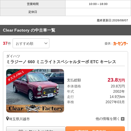
営業時間
10:00～18:00
定休日
最終更新日:2026/08/07
Clear Factory の中古車一覧
37
件
提供：
ダイハツ
ミラジーノ 660 ミニライトスペシャルターボ ETC キーレス
オススメNo.1
23.
8
支払総額
万円
本体価格
20.
8
万円
年式
2002年
走行
14.9万km
車検
2027年03月
他の情報を開く
埼玉県川越市