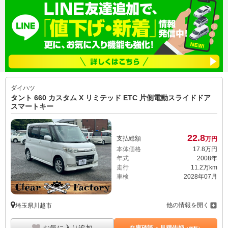
ダイハツ
タント 660 カスタム X リミテッド ETC 片側電動スライドドア
スマートキー
22.
8
支払総額
万円
本体価格
17.
8
万円
年式
2008年
走行
11.2万km
車検
2028年07月
他の情報を開く
埼玉県川越市