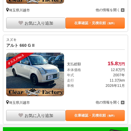
他の情報を開く
埼玉県川越市
お気に入り追加
在庫確認・見積依頼
（無料）
スズキ
アルト 660 G II
オススメNo.5
15.
8
支払総額
万円
本体価格
12.
8
万円
年式
2007年
走行
11.3万km
車検
2026年11月
他の情報を開く
埼玉県川越市
お気に入り追加
在庫確認・見積依頼
（無料）