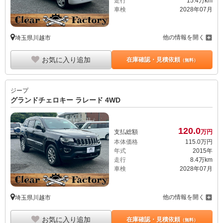
走行
15.4万km
車検
2028年07月
他の情報を開く
埼玉県川越市
お気に入り追加
在庫確認・見積依頼
（無料）
ジープ
グランドチェロキー ラレード 4WD
120.
0
支払総額
万円
本体価格
115.
0
万円
年式
2015年
走行
8.4万km
車検
2028年07月
他の情報を開く
埼玉県川越市
お気に入り追加
在庫確認・見積依頼
（無料）