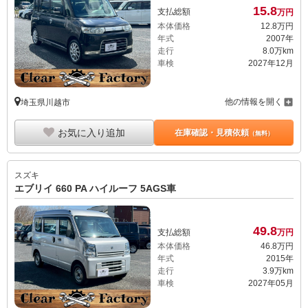
15.
8
支払総額
万円
本体価格
12.
8
万円
年式
2007年
走行
8.0万km
車検
2027年12月
他の情報を開く
埼玉県川越市
お気に入り追加
在庫確認・見積依頼
（無料）
スズキ
エブリイ 660 PA ハイルーフ 5AGS車
49.
8
支払総額
万円
本体価格
46.
8
万円
年式
2015年
走行
3.9万km
車検
2027年05月