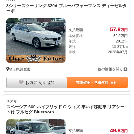
BMW
3シリーズツーリング 320d ブルーパフォーマンス ディーゼルタ
ーボ
57.
8
支払総額
万円
本体価格
52.
8
万円
年式
2012年
走行
15.2万km
車検
2028年07月
他の情報を開く
埼玉県川越市
お気に入り追加
在庫確認・見積依頼
（無料）
スズキ
スペーシア 660 ハイブリッド G ウィズ 車いす移動車 リアシー
ト付 フルセグ Bluetooth
49.
8
支払総額
万円