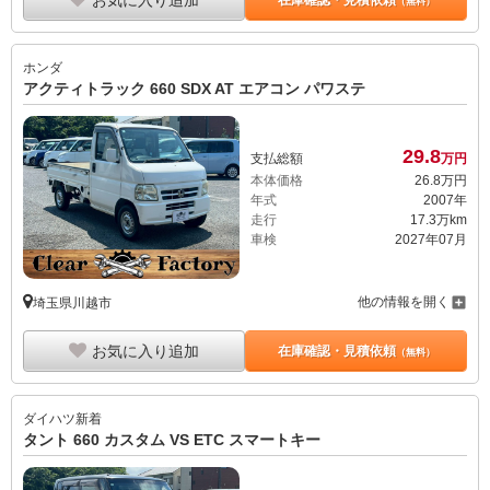
お気に入り追加
在庫確認・見積依頼
（無料）
ホンダ
アクティトラック 660 SDX AT エアコン パワステ
29.
8
支払総額
万円
本体価格
26.
8
万円
年式
2007年
走行
17.3万km
車検
2027年07月
他の情報を開く
埼玉県川越市
お気に入り追加
在庫確認・見積依頼
（無料）
ダイハツ
新着
タント 660 カスタム VS ETC スマートキー