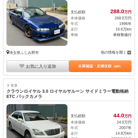
288.
0
支払総額
万円
本体価格
268.
0
万円
年式
1996年
走行
16.6万km
車検
車検整備付
他の情報を開く
埼玉県ふじみ野市
お気に入り追加
在庫確認・見積依頼
（無料）
トヨタ
クラウンロイヤル 3.0 ロイヤルサルーン サイドミラー電動格納
ETC バックカメラ
44.
0
支払総額
万円
本体価格
24.
0
万円
年式
2007年
走行
14.8万km