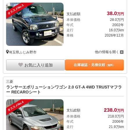
オススメNo.3
38.
0
支払総額
万円
本体価格
28.
0
万円
年式
2002年
走行
16.0万km
車検
2026年12月
他の情報を開く
埼玉県ふじみ野市
お気に入り追加
在庫確認・見積依頼
（無料）
三菱
ランサーエボリューションワゴン 2.0 GT-A 4WD TRUSTマフラ
ー RECAROシート
オススメNo.4
238.
0
支払総額
万円
本体価格
218.
0
万円
年式
2006年
走行
21.9万km