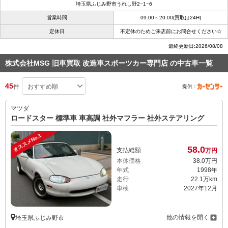
埼玉県ふじみ野市うれし野2−1−6
営業時間
09:00～20:00(買取は24H)
定休日
不定休のためご来店前にお問合せください☆
最終更新日:2026/08/08
株式会社MSG 旧車買取 改造車スポーツカー専門店 の中古車一覧
45
件
提供：
マツダ
ロードスター 標準車 車高調 社外マフラー 社外ステアリング
オススメNo.1
58.
0
支払総額
万円
本体価格
38.
0
万円
年式
1998年
走行
22.1万km
車検
2027年12月
他の情報を開く
埼玉県ふじみ野市