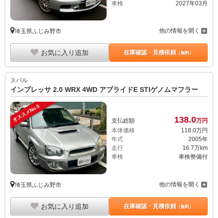
車検
2027年03月
他の情報を開く
埼玉県ふじみ野市
お気に入り追加
在庫確認・見積依頼
（無料）
スバル
インプレッサ 2.0 WRX 4WD アプライドE STIゲノムマフラー
オススメNo.5
138.
0
支払総額
万円
本体価格
118.
0
万円
年式
2005年
走行
16.7万km
車検
車検整備付
他の情報を開く
埼玉県ふじみ野市
お気に入り追加
在庫確認・見積依頼
（無料）