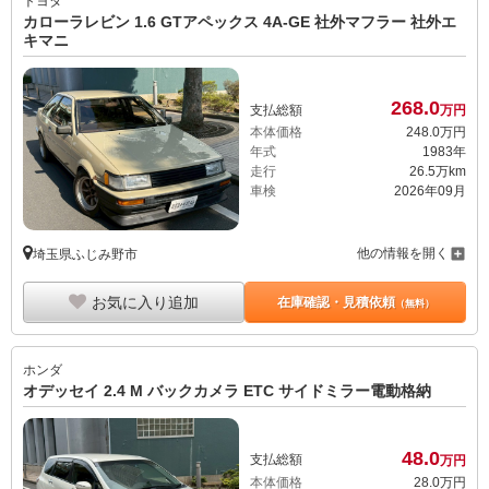
トヨタ
カローラレビン 1.6 GTアペックス 4A-GE 社外マフラー 社外エ
キマニ
268.
0
支払総額
万円
本体価格
248.
0
万円
年式
1983年
走行
26.5万km
車検
2026年09月
他の情報を開く
埼玉県ふじみ野市
お気に入り追加
在庫確認・見積依頼
（無料）
ホンダ
オデッセイ 2.4 M バックカメラ ETC サイドミラー電動格納
48.
0
支払総額
万円
本体価格
28.
0
万円