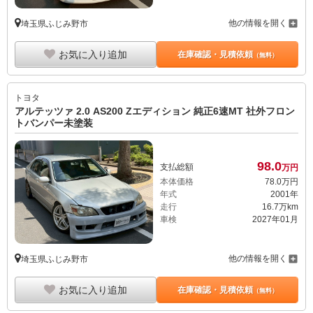
他の情報を開く
埼玉県ふじみ野市
お気に入り追加
在庫確認・見積依頼
（無料）
トヨタ
アルテッツァ 2.0 AS200 Zエディション 純正6速MT 社外フロン
トバンパー未塗装
98.
0
支払総額
万円
本体価格
78.
0
万円
年式
2001年
走行
16.7万km
車検
2027年01月
他の情報を開く
埼玉県ふじみ野市
お気に入り追加
在庫確認・見積依頼
（無料）