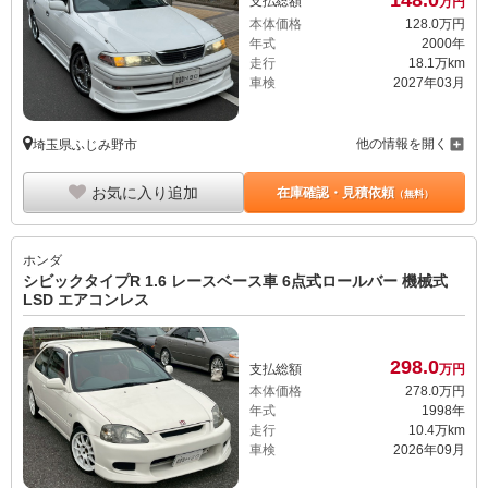
支払総額
万円
本体価格
128.
0
万円
年式
2000年
走行
18.1万km
車検
2027年03月
他の情報を開く
埼玉県ふじみ野市
お気に入り追加
在庫確認・見積依頼
（無料）
ホンダ
シビックタイプR 1.6 レースベース車 6点式ロールバー 機械式
LSD エアコンレス
298.
0
支払総額
万円
本体価格
278.
0
万円
年式
1998年
走行
10.4万km
車検
2026年09月