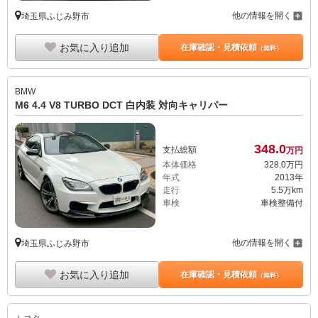
他の情報を開く
埼玉県ふじみ野市
お気に入り追加
在庫確認・見積依頼
（無料）
BMW
M6 4.4 V8 TURBO DCT 白内装 対向キャリパー
348.
0
支払総額
万円
本体価格
328.
0
万円
年式
2013年
走行
5.5万km
車検
車検整備付
他の情報を開く
埼玉県ふじみ野市
お気に入り追加
在庫確認・見積依頼
（無料）