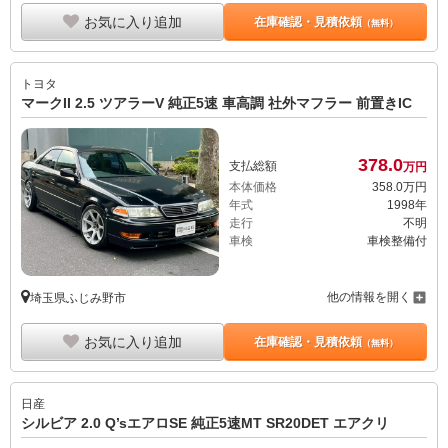
お気に入り追加
在庫確認・見積依頼
（無料）
トヨタ
マークII 2.5 ツアラーV 純正5速 車高調 社外マフラー 前置きIC
378.
0
支払総額
万円
本体価格
358.
0
万円
年式
1998年
走行
不明
車検
車検整備付
他の情報を開く
埼玉県ふじみ野市
お気に入り追加
在庫確認・見積依頼
（無料）
日産
シルビア 2.0 Q’sエアロSE 純正5速MT SR20DET エアクリ