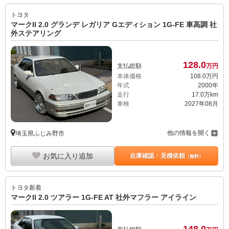
トヨタ
マークII 2.0 グランデ レガリア Gエディション 1G-FE 車高調 社
外ステアリング
128.
0
支払総額
万円
本体価格
108.
0
万円
年式
2000年
走行
17.0万km
車検
2027年08月
他の情報を開く
埼玉県ふじみ野市
お気に入り追加
在庫確認・見積依頼
（無料）
トヨタ
新着
マークII 2.0 ツアラー 1G-FE AT 社外マフラー アイライン
148.
0