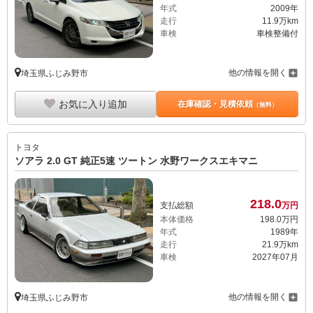
年式
2009年
走行
11.9万km
車検
車検整備付
他の情報を開く
埼玉県ふじみ野市
お気に入り追加
在庫確認・見積依頼
（無料）
トヨタ
ソアラ 2.0 GT 純正5速 ツートン 水野ワークスエキマニ
218.
0
支払総額
万円
本体価格
198.
0
万円
年式
1989年
走行
21.9万km
車検
2027年07月
他の情報を開く
埼玉県ふじみ野市