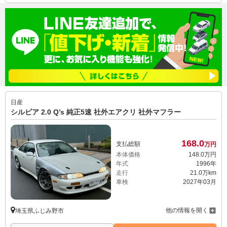
日産
シルビア 2.0 Q’s 純正5速 社外エアクリ 社外マフラー
168.
0
支払総額
万円
本体価格
148.
0
万円
年式
1996年
走行
21.0万km
車検
2027年03月
他の情報を開く
埼玉県ふじみ野市