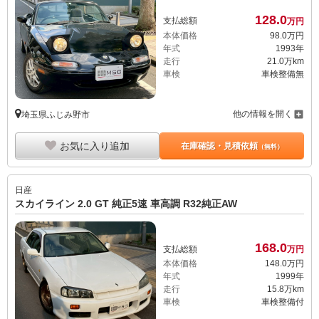
128.
0
支払総額
万円
本体価格
98.
0
万円
年式
1993年
走行
21.0万km
車検
車検整備無
他の情報を開く
埼玉県ふじみ野市
お気に入り追加
在庫確認・見積依頼
（無料）
日産
スカイライン 2.0 GT 純正5速 車高調 R32純正AW
168.
0
支払総額
万円
本体価格
148.
0
万円
年式
1999年
走行
15.8万km
車検
車検整備付