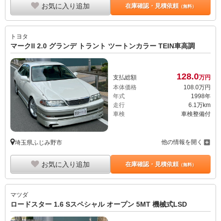
お気に入り追加
在庫確認・見積依頼
（無料）
トヨタ
マークII 2.0 グランデ トラント ツートンカラー TEIN車高調
128.
0
支払総額
万円
本体価格
108.
0
万円
年式
1998年
走行
6.1万km
車検
車検整備付
他の情報を開く
埼玉県ふじみ野市
お気に入り追加
在庫確認・見積依頼
（無料）
マツダ
ロードスター 1.6 Sスペシャル オープン 5MT 機械式LSD