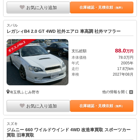
お気に入り追加
在庫確認・見積依頼
（無料）
スバル
レガシィB4 2.0 GT 4WD 社外エアロ 車高調 社外マフラー
オススメNo.2
88.
0
支払総額
万円
本体価格
78.
0
万円
年式
2005年
走行
17.8万km
車検
2027年08月
他の情報を開く
埼玉県ふじみ野市
お気に入り追加
在庫確認・見積依頼
（無料）
スズキ
ジムニー 660 ワイルドウインド 4WD 改造車買取 スポーツカー
買取 旧車買取