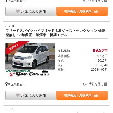
他の情報を開く
埼玉県越谷市
お気に入り追加
在庫確認・見積依頼
（無料）
ホンダ
フリードスパイクハイブリッド 1.5 ジャストセレクション 修復
歴無し・3年保証・禁煙車・後期モデル
安値No.3
99.
8
支払総額
万円
本体価格
89.
8
万円
年式
2015年
走行
6.3万km
車検
2028年05月
他の情報を開く
埼玉県越谷市
お気に入り追加
在庫確認・見積依頼
（無料）
スズキ