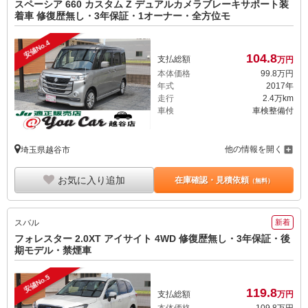
スペーシア 660 カスタム Z デュアルカメラブレーキサポート装
着車 修復歴無し・3年保証・1オーナー・全方位モ
安値No.4
104.
8
支払総額
万円
本体価格
99.
8
万円
年式
2017年
走行
2.4万km
車検
車検整備付
他の情報を開く
埼玉県越谷市
お気に入り追加
在庫確認・見積依頼
（無料）
スバル
新着
フォレスター 2.0XT アイサイト 4WD 修復歴無し・3年保証・後
期モデル・禁煙車
安値No.5
119.
8
支払総額
万円