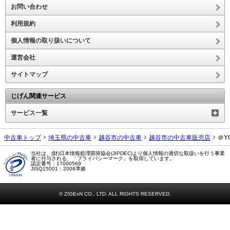
お問い合わせ
利用規約
個人情報の取り扱いについて
運営会社
サイトマップ
じげん関連サービス
サービス一覧
中古車トップ
埼玉県の中古車
越谷市の中古車
越谷市の中古車販売店
＠Y
当社は、(財)日本情報処理開発協会(JIPDEC)より個人情報の適切な取扱いを行う事業
者に付与される、「プライバシーマーク」を取得しています。
認定番号：17000569
JISQ15001：2006準拠
© ZIGExN CO., LTD. ALL RIGHTS RESERVED.