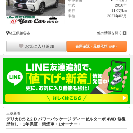
本体価格
109.
8
万円
年式
2016年
走行
11.0万km
車検
2027年02月
他の情報を開く
埼玉県越谷市
お気に入り追加
在庫確認・見積依頼
（無料）
三菱
新着
デリカD:5 2.2 D パワーパッケージ ディーゼルターボ 4WD 修復
歴無し・1年保証・禁煙車・1オーナー・