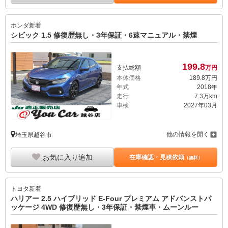
ホンダ
新着
シビック 1.5 修復歴無し・3年保証・6速マニュアル・禁煙
199.
8
支払総額
万円
本体価格
189.
8
万円
年式
2018年
走行
7.3万km
車検
2027年03月
他の情報を開く
埼玉県越谷市
お気に入り追加
在庫確認・見積依頼
（無料）
トヨタ
新着
ハリアー 2.5 ハイブリッド E-Four プレミアム アドバンストパ
ッケージ 4WD 修復歴無し・3年保証・禁煙車・ムーンルー