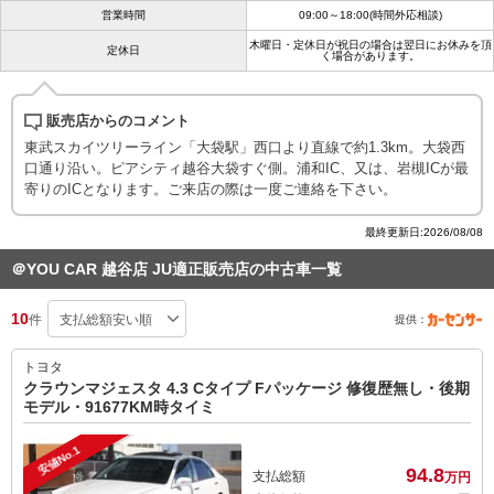
営業時間
09:00～18:00(時間外応相談)
木曜日・定休日が祝日の場合は翌日にお休みを頂
定休日
く場合があります。
販売店からのコメント
東武スカイツリーライン「大袋駅」西口より直線で約1.3km。大袋西
口通り沿い。ピアシティ越谷大袋すぐ側。浦和IC、又は、岩槻ICが最
寄りのICとなります。ご来店の際は一度ご連絡を下さい。
最終更新日:2026/08/08
＠YOU CAR 越谷店 JU適正販売店の中古車一覧
10
件
提供：
トヨタ
クラウンマジェスタ 4.3 Cタイプ Fパッケージ 修復歴無し・後期
モデル・91677KM時タイミ
安値No.1
94.
8
支払総額
万円