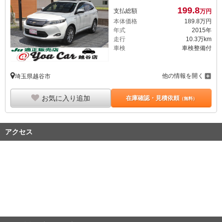
199.
8
支払総額
万円
本体価格
189.
8
万円
年式
2015年
走行
10.3万km
車検
車検整備付
他の情報を開く
埼玉県越谷市
お気に入り追加
在庫確認・見積依頼
（無料）
アクセス