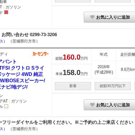
動車
T
ガソリン
｜
ド
お気に入りに追加
合わせ 0299-73-3206
ース）
（茨城県行方市）
ディ
年式
走行距
160.
0
総額
万円
アバント
2016年
0 TFSI クワトロ Sライ
8.6万k
158.
0
(平成28年)
ッケージ 4WD 純正
本体
万円
AW/BOSEスピーカー/
新着
総額30万円以下
ナビ/地デジ/
ン
アAT
ガソリン
｜
お気に入りに追加
ル
カーセンサーフリーダイヤルをご利用ください。※ご予約の上ご来店ください
ース）
（茨城県行方市）