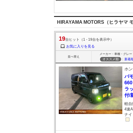
HIRAYAMA MOTORS（ヒラヤ
19
台ヒット（1 - 19台を表示中）
お気に入りを見る
メーカー・車種・グレー
並べ替え
オススメ順
｜
新着
ホン
バ
66
ラッ
付/
軽自
4速A
ナイ