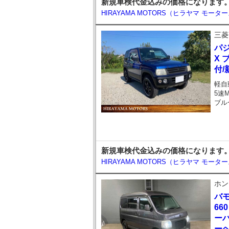
新規車検代金込みの価格になります。お問い
HIRAYAMA MOTORS（ヒラヤマ モータ
三菱
パ
X 
付/
軽自
5速
ブル
新規車検代金込みの価格になります。TEL 
HIRAYAMA MOTORS（ヒラヤマ モータ
ホン
バ
66
ーバ
ー