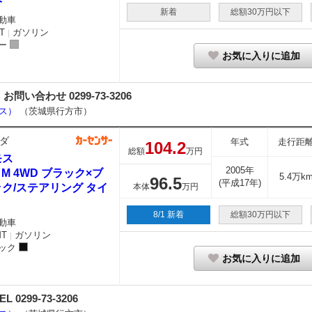
新着
総額30万円以下
動車
T
ガソリン
｜
ー
お気に入りに追加
合わせ 0299-73-3206
ース）
（茨城県行方市）
ダ
年式
走行距
104.
2
総額
万円
モス
2005年
0 M 4WD ブラック×ブ
5.4万k
96.
5
(平成17年)
ク/ステアリング タイ
本体
万円
8/1 新着
総額30万円以下
動車
MT
ガソリン
｜
ック
お気に入りに追加
99-73-3206