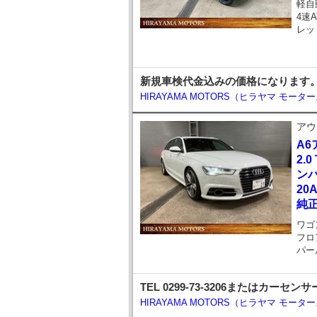
軽自
4速A
レッ
新規車検代金込みの価格になります。お問い
HIRAYAMA MOTORS（ヒラヤマ モータ
アウ
A6
2.
ンパ
20
純正
ワゴ
フロ
パー
TEL 0299-73-3206または
HIRAYAMA MOTORS（ヒラヤマ モータ