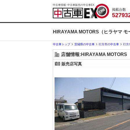
中古車情報･中古車販売の中古車EX
掲載台数
5
2
7
9
3
HIRAYAMA MOTORS（ヒラヤマ
中古車トップ
茨城県の中古車
行方市の中古車
行方
店舗情報:HIRAYAMA MOTO
販売店写真