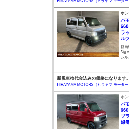
HIRAYAMA MOTORS（ヒラヤマ モータ
ホン
バ
66
ラッ
ル
軽自
5速
シル
新規車検代金込みの価格になります。お問い
HIRAYAMA MOTORS（ヒラヤマ モータ
ホン
バ
66
ブラ
録