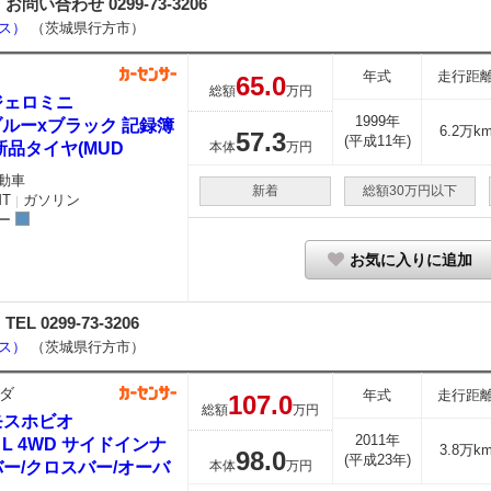
合わせ 0299-73-3206
ース）
（茨城県行方市）
年式
走行距
65.
0
総額
万円
ジェロミニ
1999年
ブルーxブラック 記録簿
6.2万k
57.
3
(平成11年)
新品タイヤ(MUD
本体
万円
動車
新着
総額30万円以下
MT
ガソリン
｜
ー
お気に入りに追加
0299-73-3206
ース）
（茨城県行方市）
ダ
年式
走行距
107.
0
総額
万円
モスホビオ
2011年
0 L 4WD サイドインナ
3.8万k
98.
0
(平成23年)
ー/クロスバー/オーバ
本体
万円
ヘ