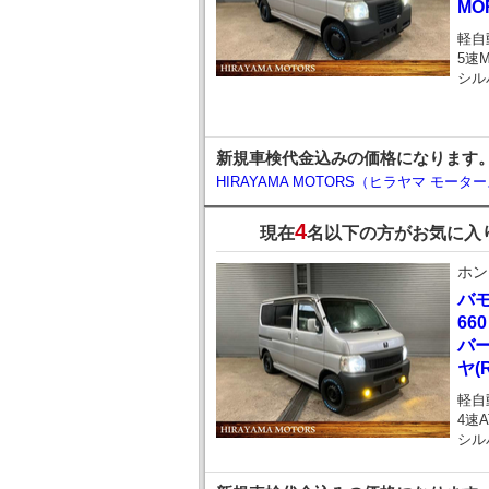
MO
軽自
5速
シル
新規車検代金込みの価格になります。お問い
HIRAYAMA MOTORS（ヒラヤマ モータ
4
現在
名以下の方がお気に入
ホン
バ
66
バー
ヤ(R
軽自
4速A
シル