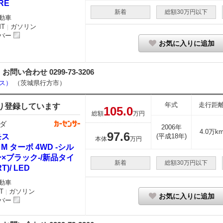
RE
新着
総額30万円以下
動車
MT
ガソリン
｜
バー
お気に入りに追加
合わせ 0299-73-3206
ース）
（茨城県行方市）
年式
走行距
り登録しています
105.
0
総額
万円
ダ
2006年
4.0万k
97.
6
モス
(平成18年)
本体
万円
0 M ターボ 4WD -シル
×ブラック-/新品タイ
新着
総額30万円以下
T)/ LED
動車
T
ガソリン
｜
お気に入りに追加
バー