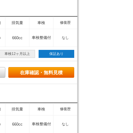
離
排気量
車検
修復歴
m
車検整備付
660cc
なし
車検12ヶ月以上
保証あり
在庫確認・無料見積
離
排気量
車検
修復歴
m
車検整備付
660cc
なし