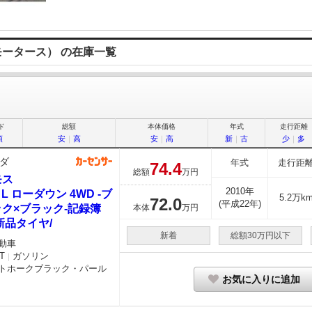
マ モータース） の在庫一覧
ド
総額
本体価格
年式
走行距離
順
安
｜
高
安
｜
高
新
｜
古
少
｜
多
ダ
年式
走行距
74.
4
総額
万円
モス
2010年
0 L ローダウン 4WD -ブ
5.2万k
72.
0
(平成22年)
ク×ブラック-記録簿
本体
万円
新品タイヤ/
新着
総額30万円以下
動車
T
ガソリン
｜
トホークブラック・パール
お気に入りに追加