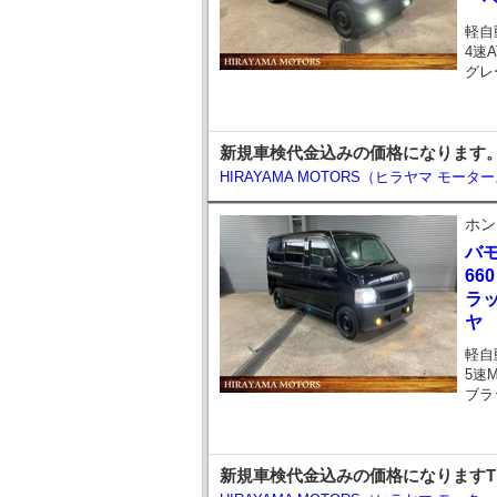
軽自
4速A
グレ
新規車検代金込みの価格になります。お問い
HIRAYAMA MOTORS（ヒラヤマ モータ
ホン
バ
66
ラッ
ヤ
軽自
5速
ブラ
新規車検代金込みの価格になりますTEL 02