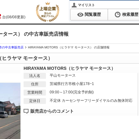
マイリスト
閲覧履歴
検索履歴
2
台(08/08更新)
 モータース） の中古車販売店情報
市の中古車販売店
HIRAYAMA MOTORS（ヒラヤマ モータース） の店舗情報
RS（ヒラヤマ モータース）
HIRAYAMA MOTORS（ヒラヤマ モータース）
平山モータース
法人名
茨城県行方市根小屋178−1
住所
09:00～17:00(完全予約制)
営業時間
不定休 カーセンサーフリーダイヤルのみ無休対応
定休日
販売店からのコメント