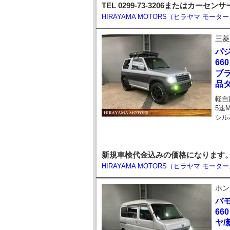
TEL 0299-73-3206または
HIRAYAMA MOTORS（ヒラヤマ モータ
三菱
パ
66
ブラ
品
軽自
5速
シル
新規車検代金込みの価格になります。TEL 
HIRAYAMA MOTORS（ヒラヤマ モータ
ホン
バ
66
ヤ/