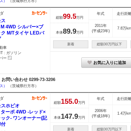
ース）
（茨城県行方市）
ダ
年式
走行距
99.
5
総額
万円
モス
2011年
0 M 4WD シルバー×ブ
7.8万k
89.
9
(平成23年)
ク M/Tタイヤ LEDバ
本体
万円
ブ
新着
総額30万円以下
動車
MT
ガソリン
｜
バー
お気に入りに追加
合わせ 0299-73-3206
ース）
（茨城県行方市）
ダ
年式
走行距
155.
0
総額
万円
モスホビオ
2006年
0 ターボ 4WD -レッド×
1.4万k
147.
9
(平成18年)
ック- ワンオーナー(記
本体
万円
簿付
新着
総額30万円以下