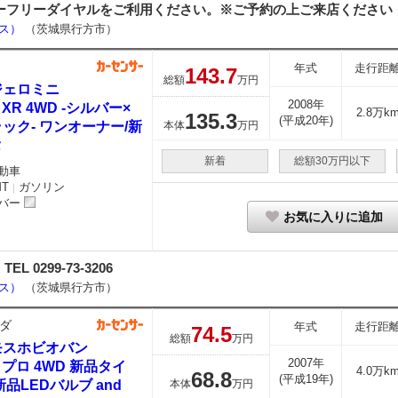
カーセンサーフリーダイヤルをご利用ください。※ご予約の上ご来店ください
ース）
（茨城県行方市）
年式
走行距
143.
7
総額
万円
ジェロミニ
2008年
0 XR 4WD -シルバー×
2.8万k
135.
3
(平成20年)
ック- ワンオーナー/新
本体
万円
タ
新着
総額30万円以下
動車
MT
ガソリン
｜
バー
お気に入りに追加
0299-73-3206
ース）
（茨城県行方市）
ダ
年式
走行距
74.
5
総額
万円
モスホビオバン
2007年
0 プロ 4WD 新品タイ
4.0万k
68.
8
(平成19年)
新品LEDバルブ and
本体
万円