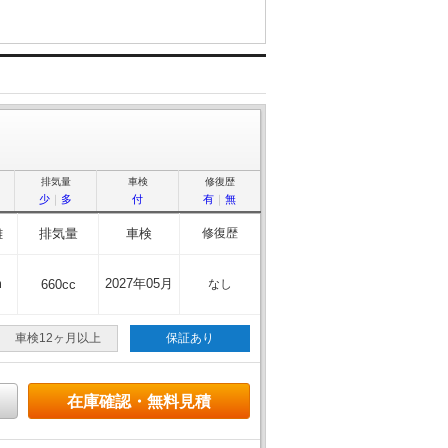
排気量
車検
修復歴
少
｜
多
付
有
｜
無
離
排気量
車検
修復歴
m
2027年05月
660cc
なし
車検12ヶ月以上
保証あり
在庫確認・無料見積