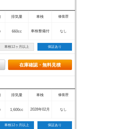
離
排気量
車検
修復歴
m
車検整備付
660cc
なし
車検12ヶ月以上
保証あり
在庫確認・無料見積
離
排気量
車検
修復歴
m
2028年02月
1,600cc
なし
車検12ヶ月以上
保証あり