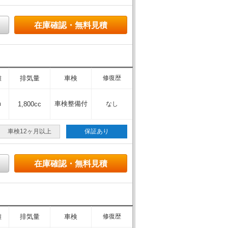
在庫確認・無料見積
離
排気量
車検
修復歴
m
車検整備付
1,800cc
なし
車検12ヶ月以上
保証あり
在庫確認・無料見積
離
排気量
車検
修復歴