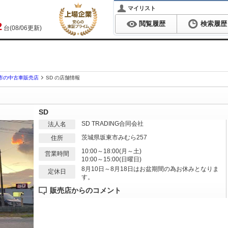
マイリスト
閲覧履歴
検索履歴
2
台(08/06更新)
市の中古車販売店
SD の店舗情報
SD
SD TRADING合同会社
法人名
茨城県坂東市みむら257
住所
10:00～18:00(月～土)
営業時間
10:00～15:00(日曜日)
8月10日～8月18日はお盆期間の為お休みとなりま
定休日
す。
販売店からのコメント