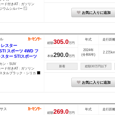
モード付きAT
ガソリン
｜
ジウムシルバー
お気に入りに追加
ル
年式
走行距
305.
0
総額
万円
ォレスター
2024年
8 STI スポーツ 4WD フ
2.2万k
290.
0
(令和6年)
スター STIスポーツ
本体
万円
カン・SUV
新着
総額30万円以下
モード付きAT
ガソリン
｜
スタルブラック・シリカ
お気に入りに追加
サス
年式
走行距
269.
0
総額
万円