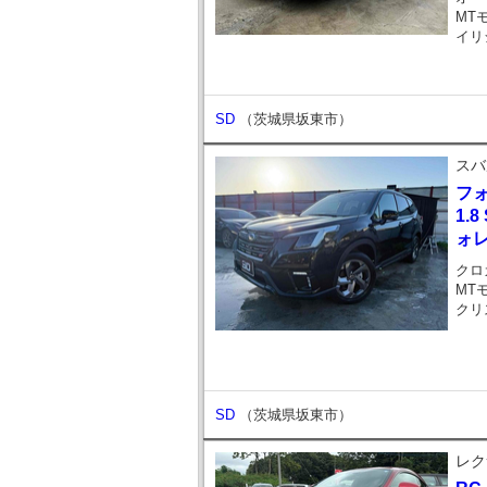
MT
イリ
SD
（茨城県坂東市）
スバ
フ
1.
ォレ
クロ
MT
クリ
SD
（茨城県坂東市）
レク