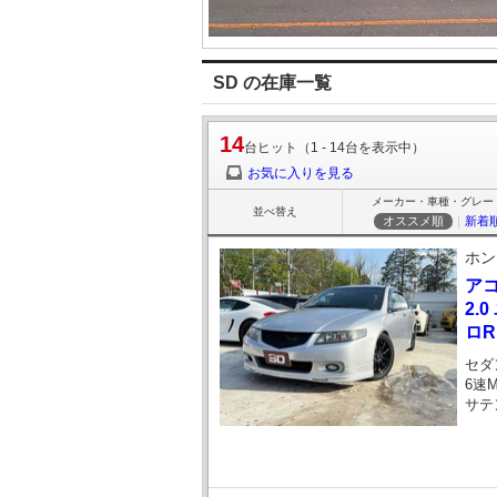
SD の在庫一覧
14
台ヒット（1 - 14台を表示中）
お気に入りを見る
メーカー・車種・グレー
並べ替え
オススメ順
｜
新着
ホン
ア
2.
ロR
セダ
6速
サテ