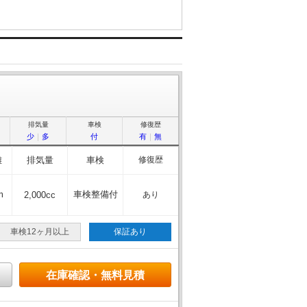
排気量
車検
修復歴
少
｜
多
付
有
｜
無
離
排気量
車検
修復歴
m
車検整備付
2,000cc
あり
車検12ヶ月以上
保証あり
在庫確認・無料見積