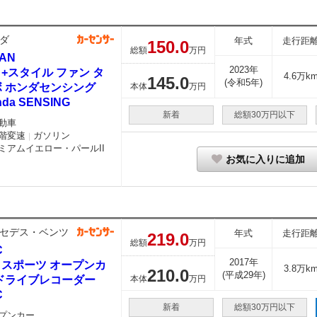
ダ
年式
走行距
150.
0
総額
万円
VAN
2023年
0 +スタイル ファン タ
4.6万k
145.
0
(令和5年)
ボ ホンダセンシング
本体
万円
nda SENSING
新着
総額30万円以下
動車
階変速
ガソリン
｜
ミアムイエロー・パールII
お気に入りに追加
セデス・ベンツ
年式
走行距
219.
0
総額
万円
C
2017年
0 スポーツ オープンカ
3.8万k
210.
0
(平成29年)
 ドライブレコーダー
本体
万円
C
新着
総額30万円以下
プンカー