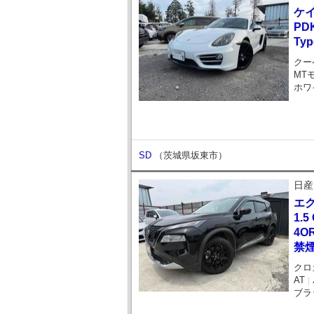
ケ
PD
Ty
クー
MT
ホワ
SD
（茨城県坂東市）
日産
エ
1.5
4O
禁
クロ
AT
｜
ブラ