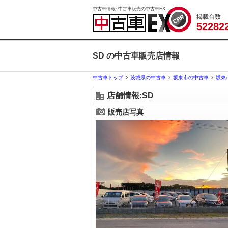
中古車情報･中古車販売の中古車EX
掲載台数
5
2
2
8
2
SD の中古車販売店情報
中古車トップ
茨城県の中古車
坂東市の中古車
坂東
店舗情報:SD
販売店写真