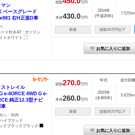
450.
0
総額
万円
イマン
2014年
K ベースグレード
7.5万k
430.
0
(平成26年)
pe981 右H正規D車
本体
万円
ペ
新着
総額30万円以下
モード付きAT
ガソリン
｜
イトホワイト
お気に入りに追加
年式
走行距
270.
0
総額
万円
クストレイル
2023年
 G e-4ORCE 4WD G e-
5.6万k
260.
0
(令和5年)
RCE 純正12.3型ナビ
本体
万円
煙車
新着
総額30万円以下
カン・SUV
ハイブリッド
ックブラックブラック
お気に入りに追加