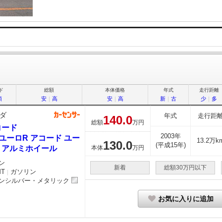
ド
総額
本体価格
年式
走行距離
順
安
｜
高
安
｜
高
新
｜
古
少
｜
多
ダ
年式
走行距
140.
0
総額
万円
コード
2003年
0 ユーロR アコード ユー
13.2万k
130.
0
(平成15年)
 アルミホイール
本体
万円
ン
新着
総額30万円以下
MT
ガソリン
｜
ンシルバー・メタリック
お気に入りに追加