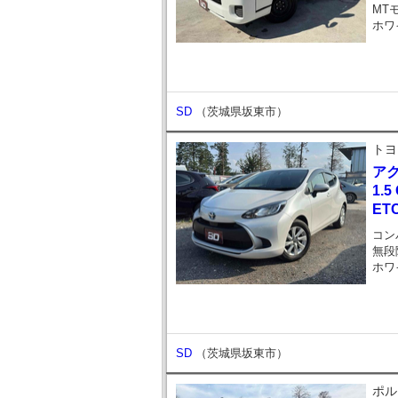
MT
ホワ
SD
（茨城県坂東市）
トヨ
ア
1.
ET
コン
無段
ホワ
SD
（茨城県坂東市）
ポル