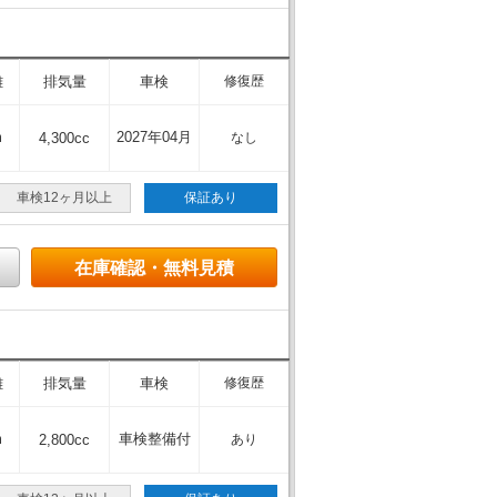
離
排気量
車検
修復歴
m
2027年04月
4,300cc
なし
車検12ヶ月以上
保証あり
在庫確認・無料見積
離
排気量
車検
修復歴
m
車検整備付
2,800cc
あり