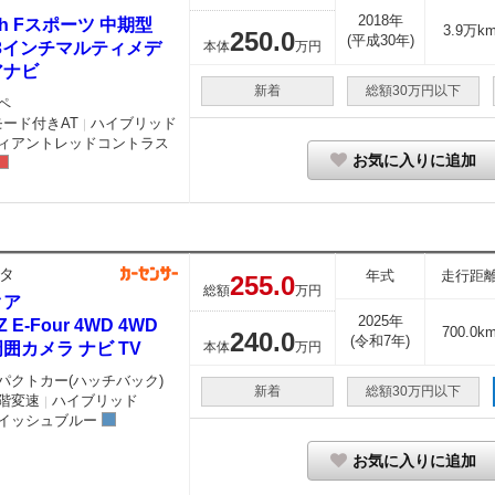
2018年
0h Fスポーツ 中期型
3.9万k
250.
0
(平成30年)
.3インチマルティメデ
本体
万円
アナビ
新着
総額30万円以下
ペ
モード付きAT
ハイブリッド
｜
ィアントレッドコントラス
お気に入りに追加
タ
年式
走行距
255.
0
総額
万円
クア
2025年
 Z E-Four 4WD 4WD
700.0k
240.
0
(令和7年)
囲カメラ ナビ TV
本体
万円
パクトカー(ハッチバック)
新着
総額30万円以下
階変速
ハイブリッド
｜
イッシュブルー
お気に入りに追加