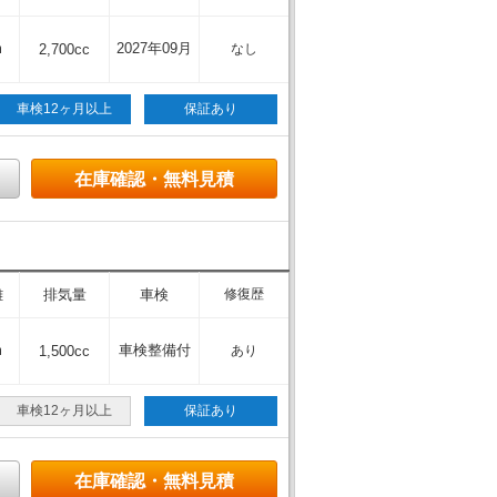
m
2027年09月
2,700cc
なし
車検12ヶ月以上
保証あり
在庫確認・無料見積
離
排気量
車検
修復歴
m
車検整備付
1,500cc
あり
車検12ヶ月以上
保証あり
在庫確認・無料見積