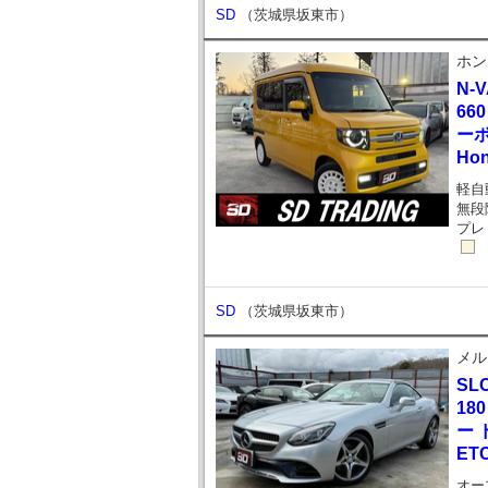
SD
（茨城県坂東市）
ホン
N-
66
ー
Ho
軽自
無段
プレ
SD
（茨城県坂東市）
メル
SL
18
ー
ET
オー