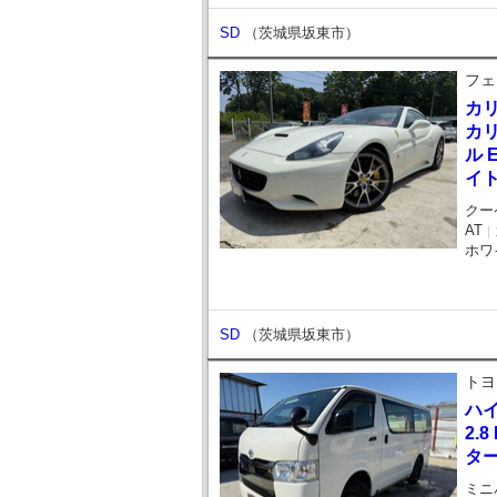
SD
（茨城県坂東市）
フェ
カ
カ
ル 
イ
クー
AT
｜
ホワ
SD
（茨城県坂東市）
トヨ
ハ
2.
ター
ミニ