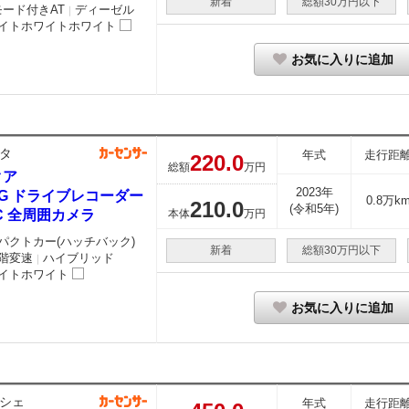
新着
総額30万円以下
モード付きAT
ディーゼル
｜
イトホワイトホワイト
お気に入りに追加
タ
年式
走行距
220.
0
総額
万円
クア
2023年
5 G ドライブレコーダー
0.8万k
210.
0
(令和5年)
C 全周囲カメラ
本体
万円
パクトカー(ハッチバック)
新着
総額30万円以下
階変速
ハイブリッド
｜
イトホワイト
お気に入りに追加
シェ
年式
走行距