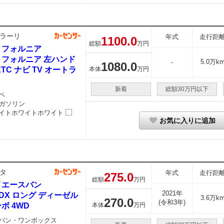
ラーリ
年式
走行距
1100.
0
総額
万円
リフォルニア
リフォルニア 左ハンド
5.0万k
-
1080.
0
ETC ナビ TV オートラ
本体
万円
ト
新着
総額30万円以下
ペ
ガソリン
イトホワイトホワイト
お気に入りに追加
タ
年式
走行距
275.
0
総額
万円
イエースバン
2021年
8 DX ロング ディーゼル
3.6万k
270.
0
(令和3年)
ボ 4WD
本体
万円
バン・ワンボックス