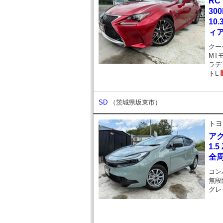
RC
30
10
ィ
クー
MT
ラデ
トL
SD
（茨城県坂東市）
トヨ
ア
1.5
全周
コン
無段
グレ