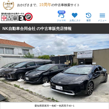
19周年
おかげさまで、
の中古車検索サイト
NEW
クルマAI
お気に入り
履歴
メニュー
NK自動車合同会社 の中古車販売店情報
愛知県西尾市一色町一色西荒子40−1