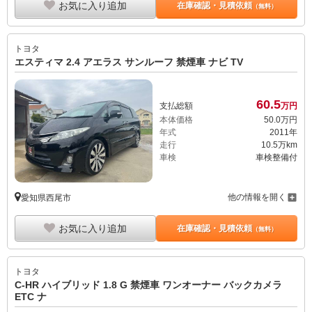
お気に入り追加
在庫確認・見積依頼
（無料）
トヨタ
エスティマ 2.4 アエラス サンルーフ 禁煙車 ナビ TV
60.
5
支払総額
万円
本体価格
50.
0
万円
年式
2011年
走行
10.5万km
車検
車検整備付
他の情報を開く
愛知県西尾市
お気に入り追加
在庫確認・見積依頼
（無料）
トヨタ
C-HR ハイブリッド 1.8 G 禁煙車 ワンオーナー バックカメラ
ETC ナ