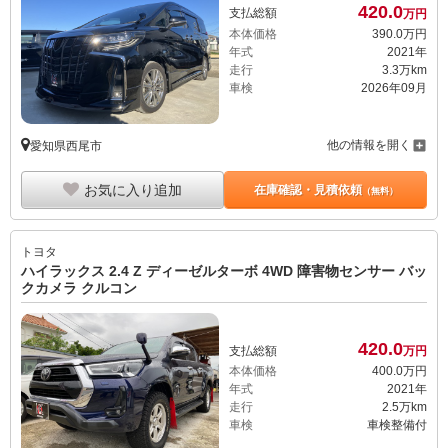
420.
0
支払総額
万円
本体価格
390.
0
万円
年式
2021年
走行
3.3万km
車検
2026年09月
他の情報を開く
愛知県西尾市
お気に入り追加
在庫確認・見積依頼
（無料）
トヨタ
ハイラックス 2.4 Z ディーゼルターボ 4WD 障害物センサー バッ
クカメラ クルコン
420.
0
支払総額
万円
本体価格
400.
0
万円
年式
2021年
走行
2.5万km
車検
車検整備付