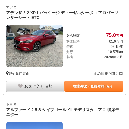
マツダ
アテンザ 2.2 XD Lパッケージ ディーゼルターボ エアロパーツ
レザーシート ETC
75.
0
支払総額
万円
本体価格
65.
0
万円
年式
2015年
走行
10.5万km
車検
2028年03月
他の情報を開く
愛知県西尾市
お気に入り追加
在庫確認・見積依頼
（無料）
トヨタ
アルファード 2.5 S タイプゴールドII モデリスタエアロ 後席モ
ニター