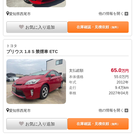
他の情報を開く
愛知県西尾市
お気に入り追加
在庫確認・見積依頼
（無料）
トヨタ
プリウス 1.8 S 禁煙車 ETC
65.
0
支払総額
万円
本体価格
55.
0
万円
年式
2012年
走行
9.4万km
車検
2027年04月
他の情報を開く
愛知県西尾市
お気に入り追加
在庫確認・見積依頼
（無料）