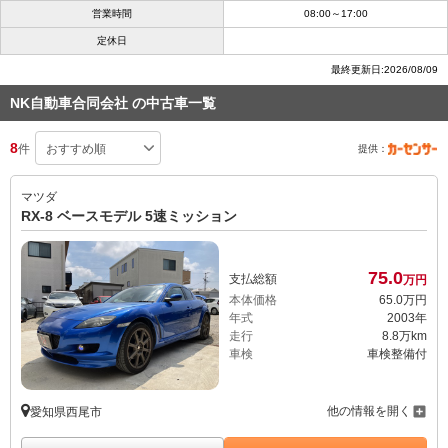
営業時間
08:00～17:00
定休日
最終更新日:2026/08/09
NK自動車合同会社 の中古車一覧
8
件
提供：
マツダ
RX-8 ベースモデル 5速ミッション
75.
0
支払総額
万円
本体価格
65.
0
万円
年式
2003年
走行
8.8万km
車検
車検整備付
他の情報を開く
愛知県西尾市