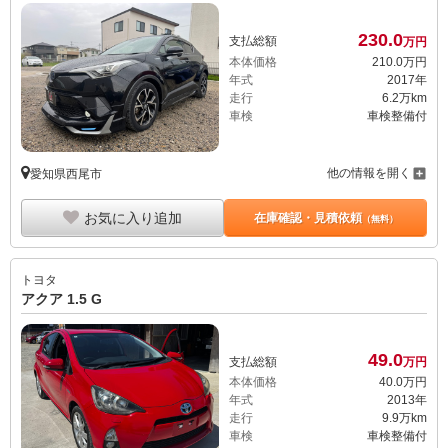
230.
0
支払総額
万円
本体価格
210.
0
万円
年式
2017年
走行
6.2万km
車検
車検整備付
他の情報を開く
愛知県西尾市
お気に入り追加
在庫確認・見積依頼
（無料）
トヨタ
アクア 1.5 G
49.
0
支払総額
万円
本体価格
40.
0
万円
年式
2013年
走行
9.9万km
車検
車検整備付