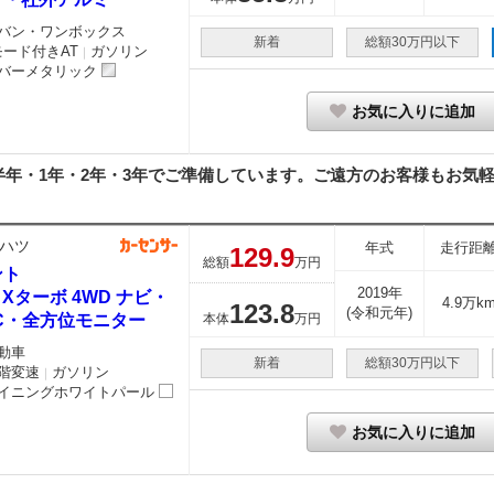
バン・ワンボックス
新着
総額30万円以下
モード付きAT
ガソリン
｜
バーメタリック
お気に入りに追加
年・1年・2年・3年でご準備しています。ご遠方のお客様もお気軽に
ハツ
年式
走行距
129.
9
総額
万円
ント
2019年
0 Xターボ 4WD ナビ・
4.9万k
123.
8
(令和元年)
TC・全方位モニター
本体
万円
動車
新着
総額30万円以下
階変速
ガソリン
｜
イニングホワイトパール
お気に入りに追加