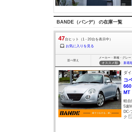
BANDE（バンデ） の在庫一覧
47
台ヒット（1 - 20台を表示中）
お気に入りを見る
メーカー・車種・グレー
並べ替え
オススメ順
｜
新着
ダイ
コ
66
M
軽自
5速
DC
ク