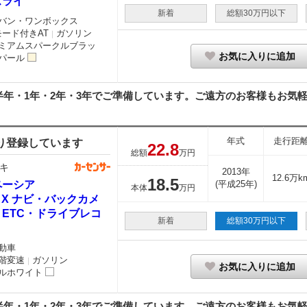
スライ
新着
総額30万円以下
バン・ワンボックス
モード付きAT
ガソリン
｜
ミアムスパークルブラッ
お気に入りに追加
パール
年・1年・2年・3年でご準備しています。ご遠方のお客様もお気軽に
年式
走行距
り登録しています
22.
8
総額
万円
キ
2013年
12.6万k
18.
5
ペーシア
(平成25年)
本体
万円
0 X ナビ・バックカメ
・ETC・ドライブレコ
新着
総額30万円以下
動車
階変速
ガソリン
｜
お気に入りに追加
ルホワイト
年・1年・2年・3年でご準備しています。ご遠方のお客様もお気軽に