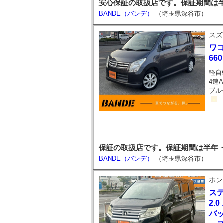
安心保証の取扱店です。保証期間は半
BANDE（バンデ）
（埼玉県深谷市）
スズ
ワ
66
軽自
4速A
ブル
保証の取扱店です。保証期間は半年・
BANDE（バンデ）
（埼玉県深谷市）
ホン
ス
2.
バ