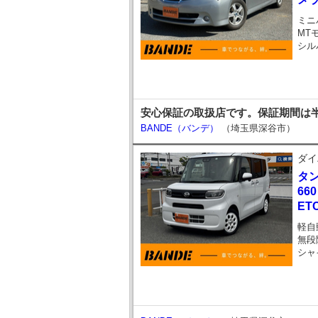
ミニ
MT
シル
安心保証の取扱店です。保証期間は半
BANDE（バンデ）
（埼玉県深谷市）
ダイ
タ
66
E
軽自
無段
シャ