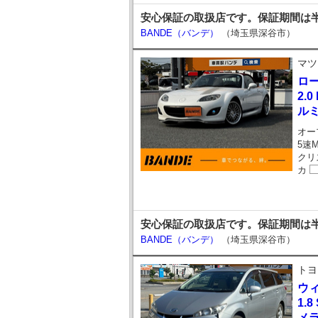
安心保証の取扱店です。保証期間は半
BANDE（バンデ）
（埼玉県深谷市）
マツ
ロ
2.
ル
オー
5速
クリ
カ
安心保証の取扱店です。保証期間は半
BANDE（バンデ）
（埼玉県深谷市）
トヨ
ウ
1.
メ