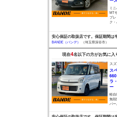
ー
ミニ
MT
プレ
ク・
安心保証の取扱店です。保証期間は半
BANDE（バンデ）
（埼玉県深谷市）
4
現在
名以下の方がお気に入
スズ
ス
66
ラ
ー
軽自
無段
パー
安心保証の取扱店です。保証期間は半