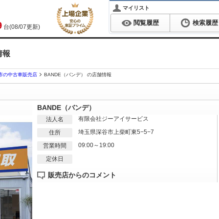
マイリスト
閲覧履歴
検索履歴
9
台(08/07更新)
情報
市の中古車販売店
BANDE（バンデ） の店舗情報
BANDE（バンデ）
有限会社ジーアイサービス
法人名
埼玉県深谷市上柴町東5−5−7
住所
09:00～19:00
営業時間
定休日
販売店からのコメント