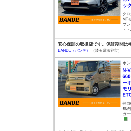
ッ
クロ
MT
プレ
ト・
安心保証の取扱店です。保証期間は半
BANDE（バンデ）
（埼玉県深谷市）
ホン
N-
66
ーボ
モ
ET
軽自
無段
ガー