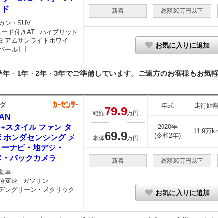
クド
新着
総額30万円以下
カン・SUV
モード付きAT
ハイブリッド
｜
ミアムサンライトホワイ
お気に入りに追加
パール
年・1年・2年・3年でご準備しています。ご遠方のお客様もお気軽に
ダ
年式
走行距
79.
9
総額
万円
VAN
0 +スタイル ファン タ
2020年
11.9万k
69.
9
(令和2年)
 ホンダセンシング メ
本体
万円
リーナビ・地デジ・
C・バックカメラ
新着
総額30万円以下
動車
階変速
ガソリン
｜
デングリーン・メタリック
お気に入りに追加