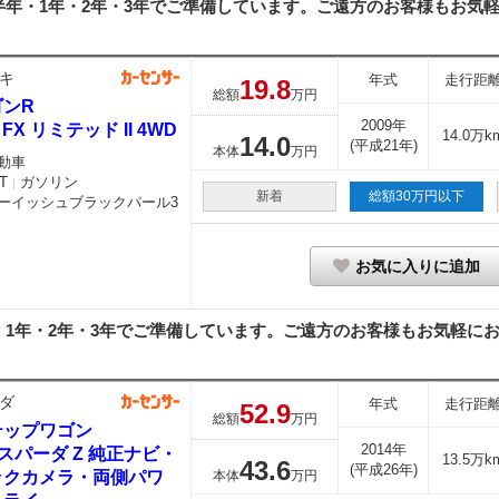
年・1年・2年・3年でご準備しています。ご遠方のお客様もお気軽に
キ
年式
走行距
19.
8
総額
万円
ゴンR
2009年
0 FX リミテッド II 4WD
14.0万k
14.
0
(平成21年)
本体
万円
動車
T
ガソリン
｜
新着
総額30万円以下
ーイッシュブラックパール3
お気に入りに追加
1年・2年・3年でご準備しています。ご遠方のお客様もお気軽にお問
ダ
年式
走行距
52.
9
総額
万円
テップワゴン
2014年
0 スパーダ Z 純正ナビ・
13.5万k
43.
6
(平成26年)
ックカメラ・両側パワ
本体
万円