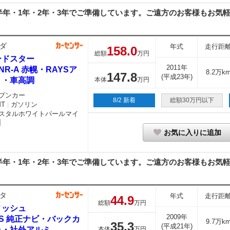
年・1年・2年・3年でご準備しています。ご遠方のお客様もお気軽に
ダ
年式
走行距
158.
0
総額
万円
ードスター
2011年
0 NR-A 赤幌・RAYSア
8.2万k
147.
8
(平成23年)
ミ・車高調
本体
万円
プンカー
8/2 新着
総額30万円以下
MT
ガソリン
｜
スタルホワイトパールマイ
お気に入りに追加
年・1年・2年・3年でご準備しています。ご遠方のお客様もお気軽に
タ
年式
走行距
44.
9
総額
万円
ィッシュ
2009年
8 S 純正ナビ・バックカ
9.7万k
35.
3
(平成21年)
ラ・社外アルミ
本体
万円