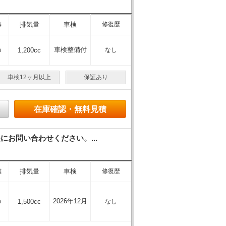
離
排気量
車検
修復歴
m
車検整備付
1,200cc
なし
車検12ヶ月以上
保証あり
在庫確認・無料見積
お問い合わせください。...
離
排気量
車検
修復歴
m
2026年12月
1,500cc
なし