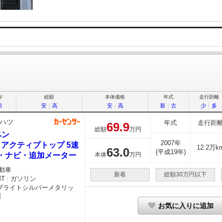
ド
総額
本体価格
年式
走行距離
順
安
｜
高
安
｜
高
新
｜
古
少
｜
多
ハツ
年式
走行距
69.
9
総額
万円
ペン
2007年
0 アクティブトップ 5速
12.2万k
63.
0
(平成19年)
T・ナビ・追加メーター
本体
万円
動車
新着
総額30万円以下
MT
ガソリン
｜
-ブライトシルバーメタリッ
お気に入りに追加