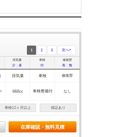
次へ>
1
2
3
排気量
車検
修復歴
少
｜
多
付
有
｜
無
離
排気量
車検
修復歴
m
車検整備付
660cc
なし
車検12ヶ月以上
保証あり
在庫確認・無料見積