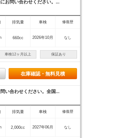
お問い合わせください。...
離
排気量
車検
修復歴
m
2026年10月
660cc
なし
車検12ヶ月以上
保証あり
在庫確認・無料見積
い合わせください。全国...
離
排気量
車検
修復歴
m
2027年06月
2,000cc
なし