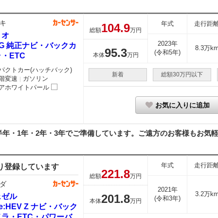
キ
年式
走行距
104.
9
総額
万円
リオ
2023年
2 G 純正ナビ・バックカ
8.3万k
95.
3
(令和5年)
・ETC
本体
万円
パクトカー(ハッチバック)
新着
総額30万円以下
階変速
ガソリン
｜
アホワイトパール
お気に入りに追加
年・1年・2年・3年でご準備しています。ご遠方のお客様もお気軽に
年式
走行距
り登録しています
221.
8
総額
万円
ダ
2021年
3.2万k
ェゼル
201.
8
(令和3年)
本体
万円
5 e:HEV Z ナビ・バック
メラ・ETC・パワーバ