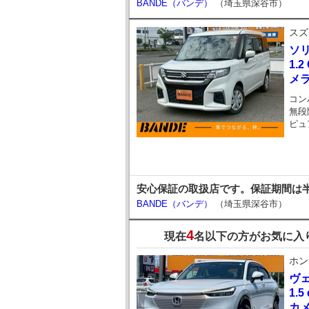
BANDE（バンデ）
（埼玉県深谷市）
スズ
ソ
1.
メラ
コン
無段
ピュ
安心保証の取扱店です。保証期間は半
BANDE（バンデ）
（埼玉県深谷市）
4
現在
名以下の方がお気に入
ホン
ヴ
1.
カ