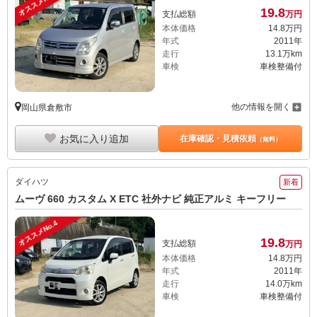
オススメNo.3
19.
8
支払総額
万円
本体価格
14.
8
万円
年式
2011年
走行
13.1万km
車検
車検整備付
他の情報を開く
岡山県倉敷市
お気に入り追加
在庫確認・見積依頼
（無料）
ダイハツ
新着
ムーヴ 660 カスタム X ETC 社外ナビ 純正アルミ キーフリー
オススメNo.4
19.
8
支払総額
万円
本体価格
14.
8
万円
年式
2011年
走行
14.0万km
車検
車検整備付