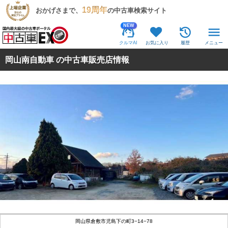
19周年
おかげさまで、
の中古車検索サイト
NEW
クルマAI
お気に入り
履歴
メニュー
岡山南自動車 の中古車販売店情報
岡山県倉敷市児島下の町3−14−78