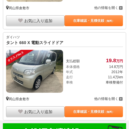
他の情報を開く
岡山県倉敷市
お気に入り追加
在庫確認・見積依頼
（無料）
ダイハツ
タント 660 X 電動スライドドア
オススメNo.5
19.
8
支払総額
万円
本体価格
14.
8
万円
年式
2012年
走行
11.4万km
車検
車検整備付
他の情報を開く
岡山県倉敷市
お気に入り追加
在庫確認・見積依頼
（無料）