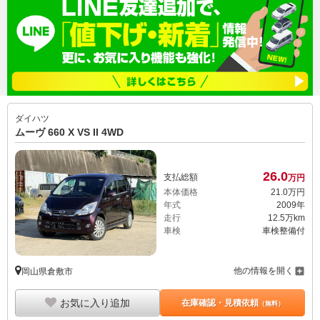
ダイハツ
ムーヴ 660 X VS II 4WD
26.
0
支払総額
万円
本体価格
21.
0
万円
年式
2009年
走行
12.5万km
車検
車検整備付
他の情報を開く
岡山県倉敷市
お気に入り追加
在庫確認・見積依頼
（無料）