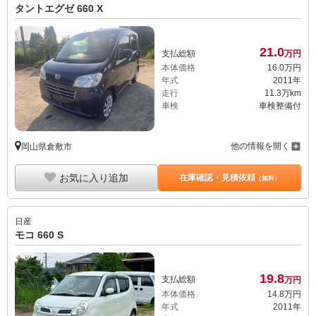
タントエグゼ 660 X
21.
0
支払総額
万円
本体価格
16.
0
万円
年式
2011年
走行
11.3万km
車検
車検整備付
他の情報を開く
岡山県倉敷市
お気に入り追加
在庫確認・見積依頼
（無料）
日産
モコ 660 S
19.
8
支払総額
万円
本体価格
14.
8
万円
年式
2011年