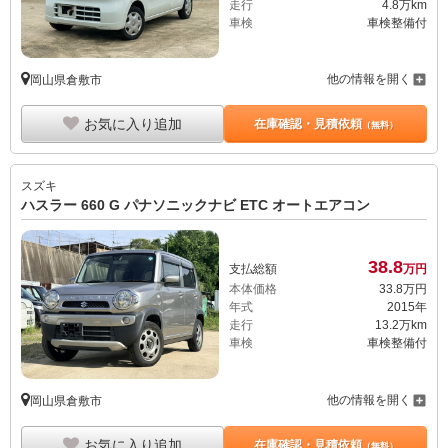
走行
4.8万km
車検
車検整備付
他の情報を開く
岡山県倉敷市
お気に入り追加
在庫確認・見積依頼
（無料）
スズキ
ハスラー 660 G パナソニックナビ ETC オートエアコン
38.
8
支払総額
万円
本体価格
33.
8
万円
年式
2015年
走行
13.2万km
車検
車検整備付
他の情報を開く
岡山県倉敷市
お気に入り追加
在庫確認・見積依頼
（無料）