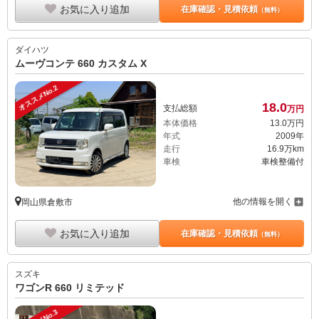
お気に入り追加
在庫確認・見積依頼
（無料）
ダイハツ
ムーヴコンテ 660 カスタム X
オススメNo.2
18.
0
支払総額
万円
本体価格
13.
0
万円
年式
2009年
走行
16.9万km
車検
車検整備付
他の情報を開く
岡山県倉敷市
お気に入り追加
在庫確認・見積依頼
（無料）
スズキ
ワゴンR 660 リミテッド