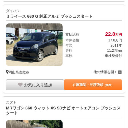
ダイハツ
ミライース 660 G 純正アルミ プッシュスタート
22.
8
支払総額
万円
本体価格
17.
8
万円
年式
2011年
走行
11.2万km
車検
車検整備付
他の情報を開く
岡山県倉敷市
お気に入り追加
在庫確認・見積依頼
（無料）
スズキ
MRワゴン 660 ウィット XS SDナビ オートエアコン プッシュス
タート