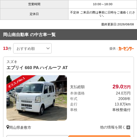
営業時間
10:00～18:00
不定休 ご来店の際は事前に日時をご連絡くださ
定休日
い。
最終更新日:2026/08/08
岡山南自動車 の中古車一覧
13
件
提供：
スズキ
エブリイ 660 PA ハイルーフ AT
オススメNo.1
29.
0
支払総額
万円
本体価格
24.
0
万円
年式
2008年
走行
13.8万km
車検
車検整備付
他の情報を開く
岡山県倉敷市