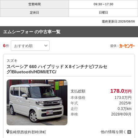
営業時間
09:30～17:30
定休日
日曜日
最終更新日:2026/08/06
エムシーフォー の中古車一覧
6
件
提供：
スズキ
スペーシア 660 ハイブリッド X 8インチナビ/フルセ
グ/Bluetooth/HDMI/ETC/
178.
0
支払総額
万円
本体価格
173.
0
万円
年式
2025年
走行
0.3万km
車検
2028年09月
他の情報を開く
長崎県西彼杵郡時津町