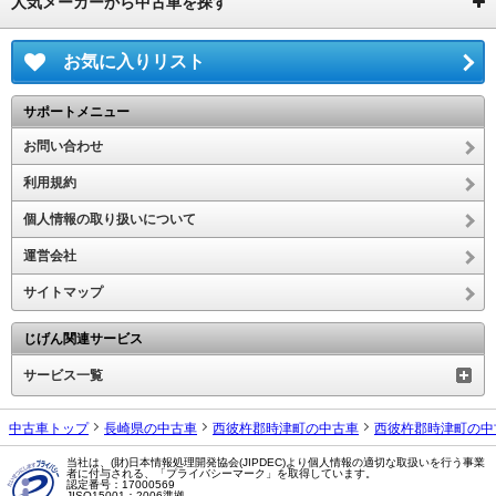
人気メーカーから中古車を探す
お気に入りリスト
サポートメニュー
お問い合わせ
利用規約
個人情報の取り扱いについて
運営会社
サイトマップ
じげん関連サービス
サービス一覧
中古車トップ
長崎県の中古車
西彼杵郡時津町の中古車
西彼杵郡時津町の中
当社は、(財)日本情報処理開発協会(JIPDEC)より個人情報の適切な取扱いを行う事業
者に付与される、「プライバシーマーク」を取得しています。
認定番号：17000569
JISQ15001：2006準拠