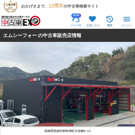
19周年
おかげさまで、
の中古車検索サイト
NEW
クルマAI
お気に入り
履歴
メニュー
エムシーフォー の中古車販売店情報
長崎県西彼杵郡時津町日並郷8−13