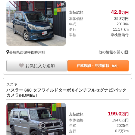
42.
8
支払総額
万円
本体価格
35.
8
万円
年式
2013年
走行
11.1万km
車検
車検整備付
他の情報を開く
長崎県西彼杵郡時津町
お気に入り追加
在庫確認・見積依頼
（無料）
スズキ
ハスラー 660 タフワイルドターボ 8インチフルセグナビ/バック
カメラ/HDMI/ET
199.
0
支払総額
万円
本体価格
194.
0
万円
年式
2025年
走行
0.2万km