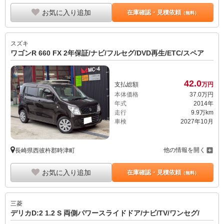
お気に入り追加
在庫確認・見積依頼
（無料）
スズキ
ワゴンR 660 FX 2年保証/ナビ/フルセグ/DVD再生/ETC/スペア
42.
0
支払総額
万円
本体価格
37.
0
万円
年式
2014年
走行
9.9万km
車検
2027年10月
他の情報を開く
長崎県西彼杵郡時津町
お気に入り追加
在庫確認・見積依頼
（無料）
三菱
デリカD:2 1.2 S 両側パワースライドドア/ナビ/TV/ワンセグ/