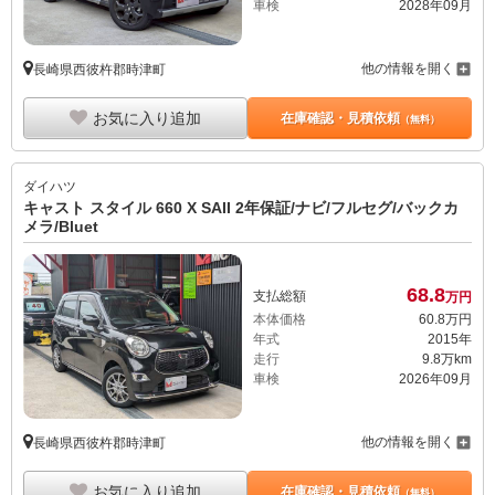
車検
2028年09月
他の情報を開く
長崎県西彼杵郡時津町
お気に入り追加
在庫確認・見積依頼
（無料）
ダイハツ
キャスト スタイル 660 X SAII 2年保証/ナビ/フルセグ/バックカ
メラ/Bluet
68.
8
支払総額
万円
本体価格
60.
8
万円
年式
2015年
走行
9.8万km
車検
2026年09月
他の情報を開く
長崎県西彼杵郡時津町
お気に入り追加
在庫確認・見積依頼
（無料）