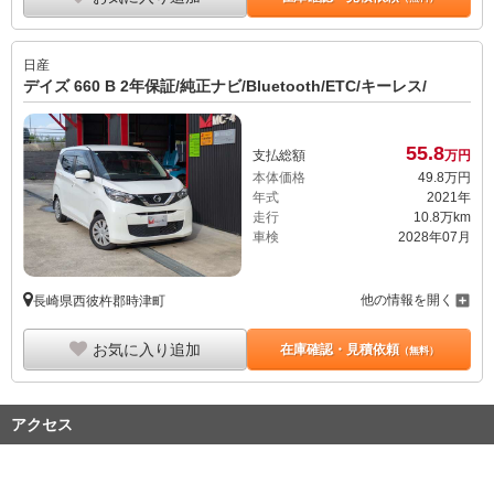
日産
デイズ 660 B 2年保証/純正ナビ/Bluetooth/ETC/キーレス/
55.
8
支払総額
万円
本体価格
49.
8
万円
年式
2021年
走行
10.8万km
車検
2028年07月
他の情報を開く
長崎県西彼杵郡時津町
お気に入り追加
在庫確認・見積依頼
（無料）
アクセス