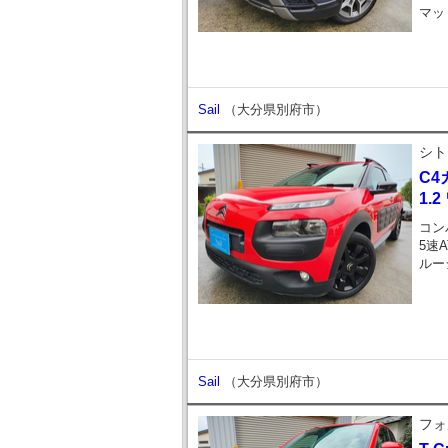
マッ
Sail
（大分県別府市）
シト
C4
1.
コン
5速A
ルー
Sail
（大分県別府市）
フォ