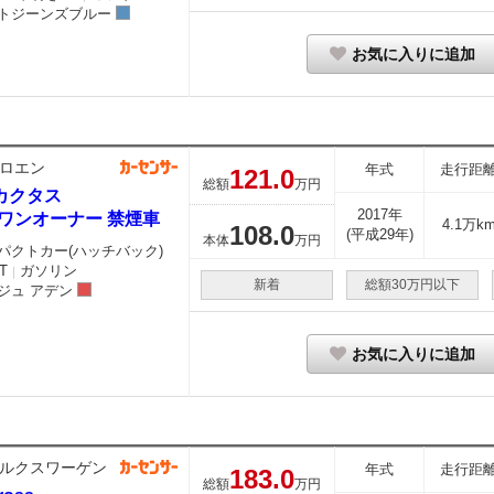
トジーンズブルー
お気に入りに追加
ロエン
年式
走行距
121.
0
総額
万円
カクタス
2017年
2 ワンオーナー 禁煙車
4.1万k
108.
0
(平成29年)
本体
万円
パクトカー(ハッチバック)
T
ガソリン
｜
新着
総額30万円以下
ジュ アデン
お気に入りに追加
ルクスワーゲン
年式
走行距
183.
0
総額
万円