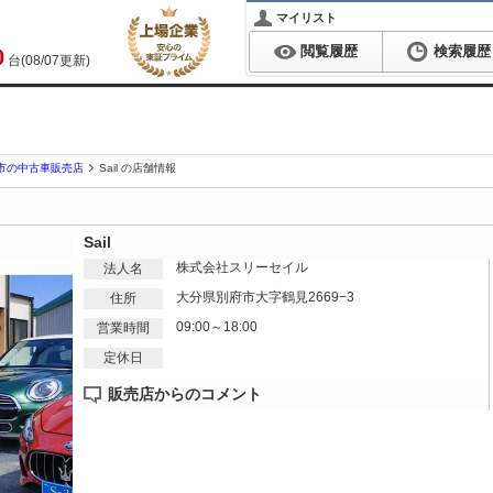
マイリスト
閲覧履歴
検索履歴
0
台(08/07更新)
市の中古車販売店
Sail の店舗情報
Sail
株式会社スリーセイル
法人名
大分県別府市大字鶴見2669−3
住所
09:00～18:00
営業時間
定休日
販売店からのコメント