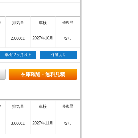
離
排気量
車検
修復歴
m
2027年10月
2,000cc
なし
車検12ヶ月以上
保証あり
在庫確認・無料見積
離
排気量
車検
修復歴
m
2027年11月
3,600cc
なし