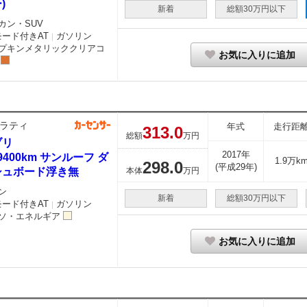
)
新着
総額30万円以下
カン・SUV
モード付きAT
ガソリン
｜
プキンメタリッククリアコ
お気に入りに追加
ラティ
年式
走行距
313.
0
総額
万円
ブリ
2017年
19400km サンルーフ ダ
1.9万k
298.
0
(平成29年)
シュボード浮き無
本体
万円
ン
新着
総額30万円以下
モード付きAT
ガソリン
｜
ソ・エネルギア
お気に入りに追加