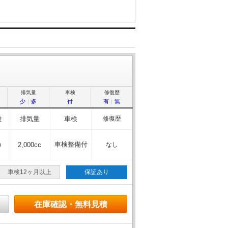
排気量
車検
修復歴
少
｜
多
付
有
｜
無
離
排気量
車検
修復歴
m
車検整備付
2,000cc
なし
車検12ヶ月以上
保証あり
在庫確認・無料見積