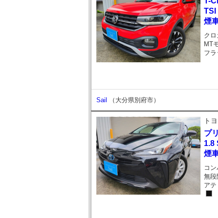
T-C
TS
煙
クロ
MT
フラ
Sail
（大分県別府市）
トヨ
プ
1.
煙
コン
無段
アテ