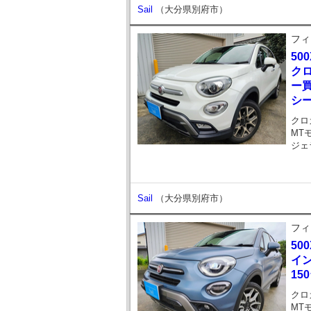
Sail
（大分県別府市）
フィ
500
クロ
ー
シー
クロ
MT
ジェ
Sail
（大分県別府市）
フィ
500
イ
150
クロ
MT