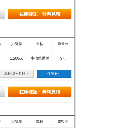
在庫確認・無料見積
離
排気量
車検
修復歴
m
車検整備付
1,200cc
なし
車検12ヶ月以上
保証あり
在庫確認・無料見積
離
排気量
車検
修復歴