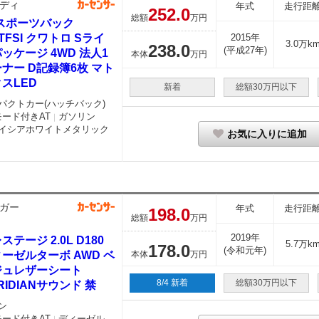
ディ
年式
走行距
252.
0
総額
万円
7スポーツバック
0 TFSI クワトロ Sライ
2015年
3.0万k
238.
0
(平成27年)
ッケージ 4WD 法人1
本体
万円
ナー D記録簿6枚 マト
スLED
新着
総額30万円以下
パクトカー(ハッチバック)
モード付きAT
ガソリン
｜
イシアホワイトメタリック
お気に入りに追加
ガー
年式
走行距
198.
0
総額
万円
2019年
ステージ 2.0L D180
5.7万k
178.
0
(令和元年)
ーゼルターボ AWD ベ
本体
万円
ジュレザーシート
8/4 新着
総額30万円以下
RIDIANサウンド 禁
ン
モード付きAT
ディーゼル