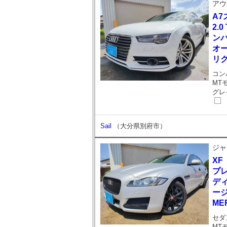
アウ
A
2.
ンパ
オー
リク
コン
MT
グレ
Sail
（大分県別府市）
ジャ
XF
プレ
ディ
ー
ME
セダ
MT