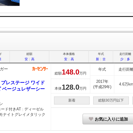
ド
総額
本体価格
年式
走行距離
順
安
｜
高
安
｜
高
新
｜
古
少
｜
多
ガー
年式
走行距
148.
0
総額
万円
2017年
d プレステージ ワイド
4.6万k
128.
0
(平成29年)
ビ ベージュレザーシー
本体
万円
新着
総額30万円以下
ン
モード付きAT
ディーゼル
｜
モナイトグレイメタリック
お気に入りに追加