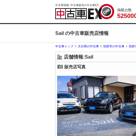
中古車情報･中古車販売の中古車EX
掲載台数
5
2
5
0
0
Sail の中古車販売店情報
中古車トップ
大分県の中古車
別府市の中古車
別府
店舗情報:Sail
販売店写真