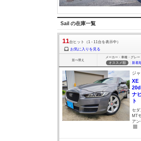
Sail の在庫一覧
11
台ヒット（1 - 11台を表示中）
お気に入りを見る
メーカー・車種・グレー
並べ替え
オススメ順
｜
新着
ジャ
XE
20
ナ
ト
セダ
MT
アン