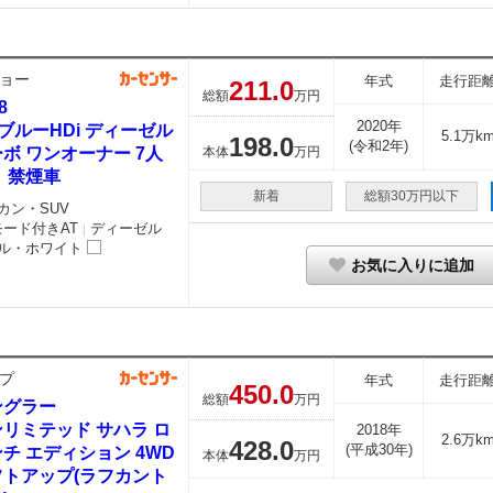
ョー
年式
走行距
211.
0
総額
万円
8
2020年
 ブルーHDi ディーゼル
5.1万k
198.
0
(令和2年)
ボ ワンオーナー 7人
本体
万円
 禁煙車
新着
総額30万円以下
カン・SUV
モード付きAT
ディーゼル
｜
ル・ホワイト
お気に入りに追加
プ
年式
走行距
450.
0
総額
万円
ングラー
リミテッド サハラ ロ
2018年
2.6万k
428.
0
(平成30年)
チ エディション 4WD
本体
万円
フトアップ(ラフカント