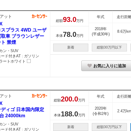
アット
年式
走行距
93.
0
総額
万円
X
2018年
スプラス 4WD ユーザ
8.6万k
78.
0
(平成30年)
買取車 ブラウンレザー
本体
万円
ト 禁煙
新着
総額30万円以下
カン・SUV
モード付きAT
ガソリン
｜
ラートホワイト
お気に入りに追加
アット
年式
走行距
200.
0
総額
万円
X
2020年
ンディゴ 日本国内限定
2.4万k
188.
0
(令和2年)
台 24000km
本体
万円
カン・SUV
新着
総額30万円以下
モード付きAT
ガソリン
｜