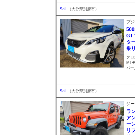
Sail
（大分県別府市）
プジ
500
GT
ター
乗り
クロ
MT
パー
Sail
（大分県別府市）
ジー
ラ
アン
ーン
リ