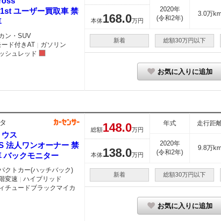
ross
2020年
I 1st ユーザー買取車 禁
3.0万k
168.
0
(令和2年)
車
本体
万円
カン・SUV
新着
総額30万円以下
モード付きAT
ガソリン
｜
ッシュレッド
お気に入りに追加
タ
年式
走行距
148.
0
総額
万円
リウス
2020年
8 S 法人ワンオーナー 禁
9.8万k
138.
0
(令和2年)
車 バックモニター
本体
万円
パクトカー(ハッチバック)
新着
総額30万円以下
階変速
ハイブリッド
｜
ィチュードブラックマイカ
お気に入りに追加