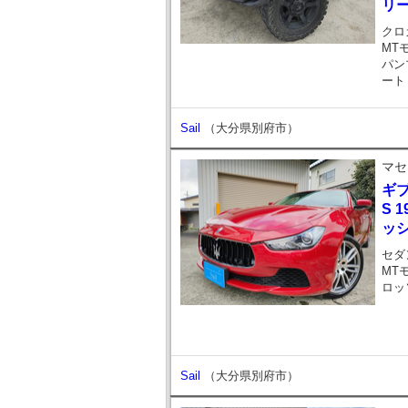
リー
クロ
MT
パン
ート
Sail
（大分県別府市）
マセ
ギ
S 
ッ
セダ
MT
ロッ
Sail
（大分県別府市）