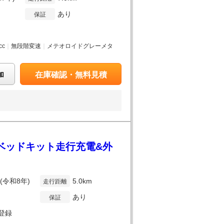
あり
保証
cc
｜
無段階変速
｜
メテオロイドグレーメタ
加
在庫確認・無料見積
様ベッドキット走行充電&外
年(令和8年)
5.0km
走行距離
あり
保証
登録