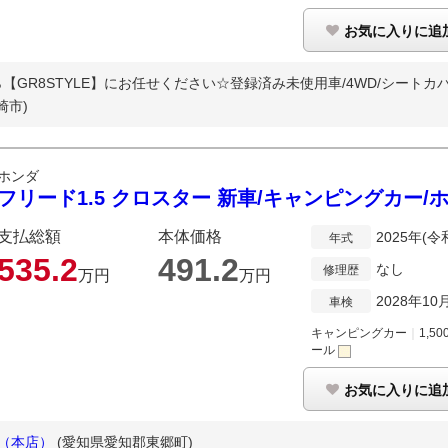
お気に入りに追
R8STYLE】にお任せください☆登録済み未使用車/4WD/シートカバー
崎市)
ホンダ
フリード1.5 クロスター 新車/キャンピングカー
支払総額
本体価格
2025年(令
年式
535.
2
491.
2
なし
修理歴
万円
万円
2028年10
車検
キャンピングカー
｜
1,50
ール
お気に入りに追
屋（本店）
(愛知県愛知郡東郷町)