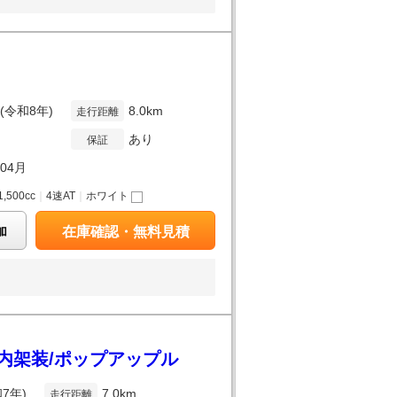
年(令和8年)
8.0km
走行距離
あり
保証
年04月
1,500cc
｜
4速AT
｜
ホワイト
加
在庫確認・無料見積
国内架装/ポップアップル
和7年)
7.0km
走行距離