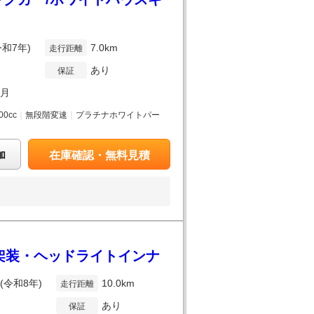
令和7年)
7.0km
走行距離
あり
保証
7月
00cc
｜
無段階変速
｜
プラチナホワイトパー
加
在庫確認・無料見積
e内装架装・ヘッドライトインナ
年(令和8年)
10.0km
走行距離
あり
保証