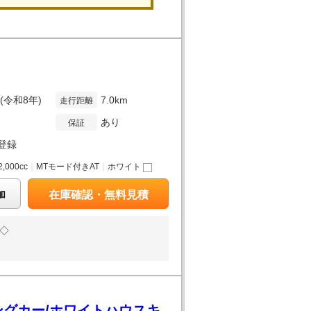
ト
年(令和8年)
7.0km
走行距離
あり
保証
登録
2,000cc
｜
MTモード付きAT
｜
ホワイト
加
在庫確認・無料見積
◇
ピングカー/ホワイトハウスキ