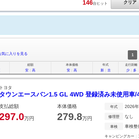
146
クリア
台ヒット
お気に入りを見る
1
総額
本体価格
年式
走行距離
順
安
｜
高
安
｜
高
新
｜
古
少
｜
多
トヨタ
タウンエースバン1.5 GL 4WD 登録済み未使用車
支払総額
本体価格
2026
年式
297.
0
279.
8
なし
修理歴
万円
万円
車検整
車検
キャンピングカー
｜