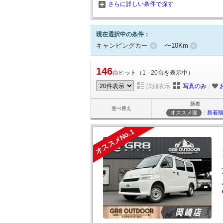
さらに詳しい条件で探す
現在選択中の条件：
キャンピングカー
〜10Km
146
台ヒット（1 - 20台を表示中）
詳細表示
写真のみ
｜
新着
並べ替え
オススメ順
｜
新着
オススメNo.1