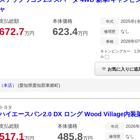
ャ
支払総額
本体価格
2025年(
年式
672.
7
623.
4
なし
修理歴
万円
万円
2028年0
車検
キャンピングカー
｜
1,5
ル
お気に入りに追
屋（本店）
(愛知県愛知郡東郷町)
トヨタ
ハイエースバン2.0 DX ロング Wood Villag
支払総額
本体価格
2026
年式
517.
1
485.
8
なし
修理歴
万円
万円