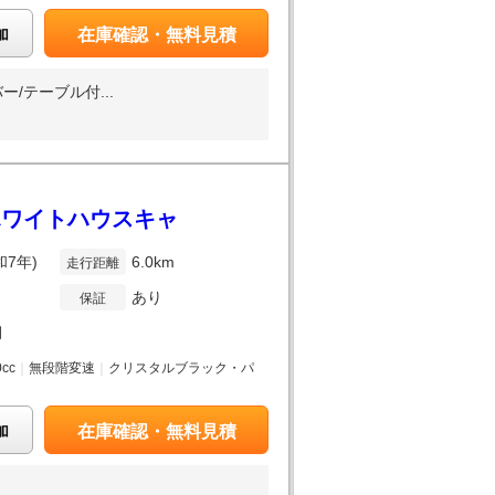
加
在庫確認・無料見積
/テーブル付...
/ホワイトハウスキャ
和7年)
6.0km
走行距離
あり
保証
月
0cc
｜
無段階変速
｜
クリスタルブラック・パ
加
在庫確認・無料見積