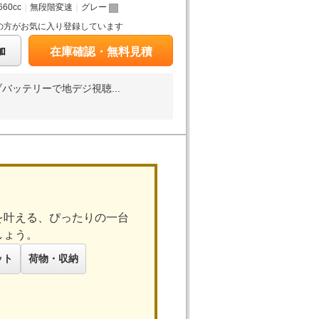
660cc
｜
無段階変速
｜
グレー
の方がお気に入り登録しています
加
在庫確認・無料見積
ッテリーで地デジ視聴...
を叶える、ぴったりの一台
しょう。
ット
荷物・収納