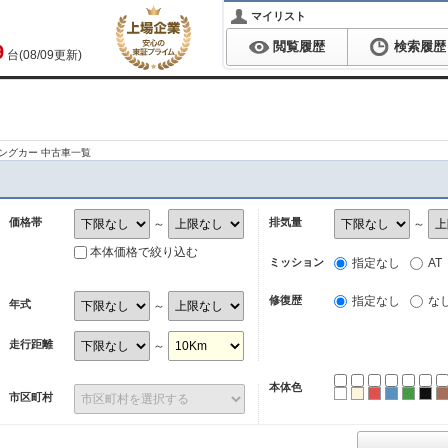
マイリスト
閲覧履歴
検索履歴
9
台(08/09更新)
ングカー 中古車一覧
価格帯
排気量
～
～
本体価格で絞り込む
ミッション
指定なし
AT
修復歴
指定なし
な
年式
～
走行距離
～
本体色
ホワイト
パール
レッド
ブルー
グリ
ブ
市区町村