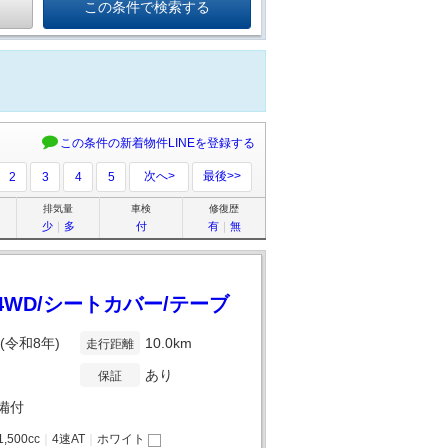
この条件の新着物件LINEを登録する
次へ>
最後>>
2
3
4
5
排気量
車検
修復歴
少
｜
多
付
有
｜
無
/4WD/シートカバー/テーブ
年(令和8年)
10.0km
走行距離
あり
保証
備付
1,500cc
｜
4速AT
｜
ホワイト