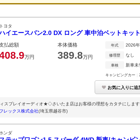
トヨタ
ハイエースバン2.0 DX ロング 車中泊ベットキッ
支払総額
本体価格
2026
年式
408.
9
389.
8
なし
修理歴
万円
万円
新車未
車検
キャンピングカー
｜
お気に入りに追
ディスプレイオーディオ★◇さいたま店はお客様の理想をカタチにします
/フレックス株式会社
(埼玉県越谷市)
ホンダ
ステップワゴン1.5 スパーダ 4WD 新車/キャン