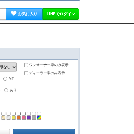
お気に入り
LINEでログイン
ワンオーナー車のみ表示
ディーラー車のみ表示
MT
し
あり
ーン
ラック
ブラウン
ゴールド
シルバー
イエロー
オレンジ
ピンク
パープル
グレー
その他