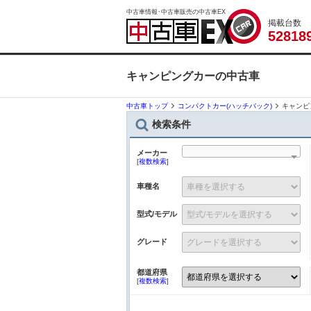
中古車情報･中古車販売の中古車EX
掲載台数
5
2
8
1
8
キャンピングカーの中古車
中古車トップ
コンパクトカー(ハッチバック)
キャンピ
検索条件
メーカー
[
複数検索
]
車種名
型式/モデル
グレード
都道府県
[
複数検索
]