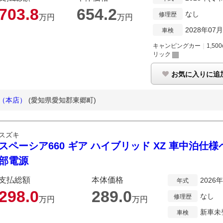
703.
8
654.
2
なし
修理歴
万円
万円
2028年07月
車検
キャンピングカー
｜
1,500
リック
お気に入りに追
屋（本店）
(愛知県愛知郡東郷町)
スズキ
スペーシア660 ギア ハイブリッド XZ 車中泊仕
部電源
支払総額
本体価格
2026
年式
298.
0
289.
0
なし
修理歴
万円
万円
新車未
車検