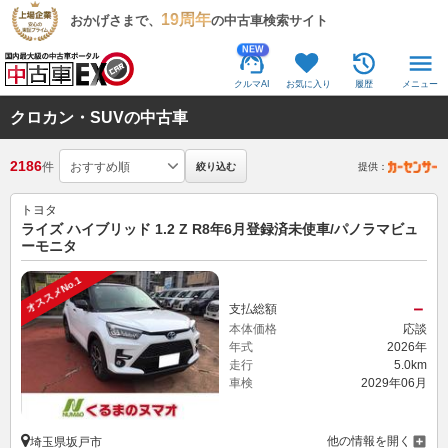
19周年
おかげさまで、
の中古車検索サイト
NEW
クルマAI
お気に入り
履歴
メニュー
クロカン・SUVの中古車
2186
件
絞り込む
提供：
トヨタ
ライズ ハイブリッド 1.2 Z R8年6月登録済未使車/パノラマビュ
ーモニタ
オススメNo.1
－
支払総額
本体価格
応談
年式
2026年
走行
5.0km
車検
2029年06月
他の情報を開く
埼玉県坂戸市