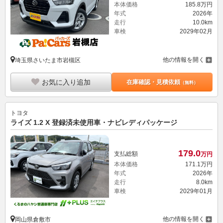
本体価格
185.
8
万円
年式
2026年
走行
10.0km
車検
2029年02月
他の情報を開く
埼玉県さいたま市岩槻区
お気に入り追加
在庫確認・見積依頼
（無料）
トヨタ
ライズ 1.2 X 登録済未使用車・ナビレディパッケージ
179.
0
支払総額
万円
本体価格
171.
1
万円
年式
2026年
走行
8.0km
車検
2029年01月
他の情報を開く
岡山県倉敷市