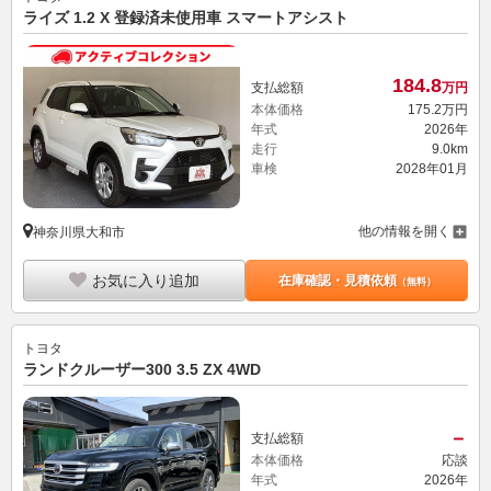
ライズ 1.2 X 登録済未使用車 スマートアシスト
184.
8
支払総額
万円
本体価格
175.
2
万円
年式
2026年
走行
9.0km
車検
2028年01月
他の情報を開く
神奈川県大和市
お気に入り追加
在庫確認・見積依頼
（無料）
トヨタ
ランドクルーザー300 3.5 ZX 4WD
－
支払総額
本体価格
応談
年式
2026年