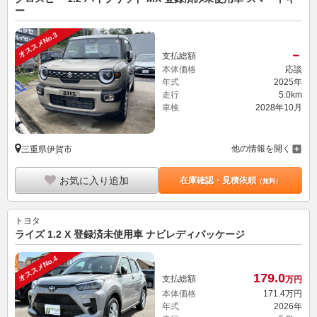
ー
オススメNo.3
－
支払総額
本体価格
応談
年式
2025年
走行
5.0km
車検
2028年10月
他の情報を開く
三重県伊賀市
お気に入り追加
在庫確認・見積依頼
（無料）
トヨタ
ライズ 1.2 X 登録済未使用車 ナビレディパッケージ
オススメNo.4
179.
0
支払総額
万円
本体価格
171.
4
万円
年式
2026年