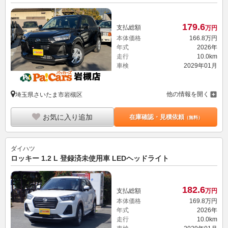
179.
6
支払総額
万円
本体価格
166.
8
万円
年式
2026年
走行
10.0km
車検
2029年01月
他の情報を開く
埼玉県さいたま市岩槻区
お気に入り追加
在庫確認・見積依頼
（無料）
ダイハツ
ロッキー 1.2 L 登録済未使用車 LEDヘッドライト
182.
6
支払総額
万円
本体価格
169.
8
万円
年式
2026年
走行
10.0km