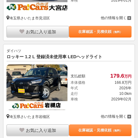
車検
2029年01月
他の情報を開く
埼玉県さいたま市見沼区
お気に入り追加
在庫確認・見積依頼
（無料）
ダイハツ
ロッキー 1.2 L 登録済未使用車 LEDヘッドライト
179.
6
支払総額
万円
本体価格
166.
8
万円
年式
2026年
走行
10.0km
車検
2029年02月
他の情報を開く
埼玉県さいたま市岩槻区
お気に入り追加
在庫確認・見積依頼
（無料）