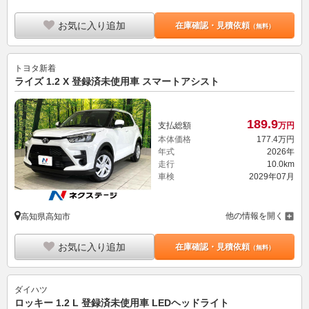
お気に入り追加
在庫確認・見積依頼
（無料）
トヨタ
新着
ライズ 1.2 X 登録済未使用車 スマートアシスト
189.
9
支払総額
万円
本体価格
177.
4
万円
年式
2026年
走行
10.0km
車検
2029年07月
他の情報を開く
高知県高知市
お気に入り追加
在庫確認・見積依頼
（無料）
ダイハツ
ロッキー 1.2 L 登録済未使用車 LEDヘッドライト