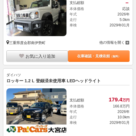
－
支払総額
本体価格
応談
年式
2026年
走行
5.0km
車検
2029年01月
他の情報を開く
三重県度会郡南伊勢町
お気に入り追加
在庫確認・見積依頼
（無料）
ダイハツ
ロッキー 1.2 L 登録済未使用車 LEDヘッドライト
179.
4
支払総額
万円
本体価格
166.
8
万円
年式
2026年
走行
10.0km
車検
2029年01月