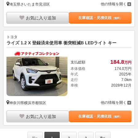
他の情報を開く
埼玉県さいたま市見沼区
お気に入り追加
在庫確認・見積依頼
（無料）
トヨタ
ライズ 1.2 X 登録済未使用車 衝突軽減B LEDライト キー
184.
8
支払総額
万円
本体価格
174.
0
万円
年式
2025年
走行
7.0km
車検
2028年12月
他の情報を開く
神奈川県横浜市都筑区
お気に入り追加
在庫確認・見積依頼
（無料）
前へ
1
2
3
次へ