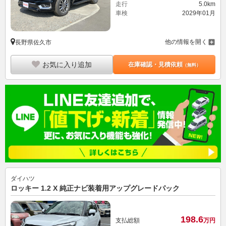
走行
5.0km
車検
2029年01月
他の情報を開く
長野県佐久市
お気に入り追加
在庫確認・見積依頼
（無料）
ダイハツ
ロッキー 1.2 X 純正ナビ装着用アップグレードパック
198.
6
支払総額
万円