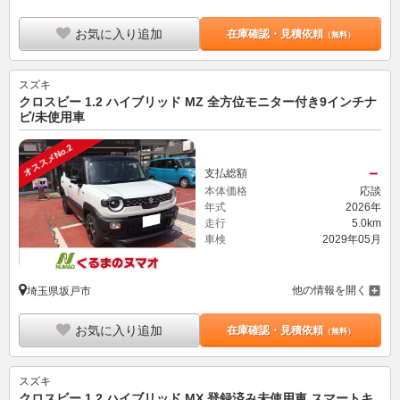
お気に入り追加
在庫確認・見積依頼
（無料）
スズキ
クロスビー 1.2 ハイブリッド MZ 全方位モニター付き9インチナ
ビ/未使用車
オススメNo.2
－
支払総額
本体価格
応談
年式
2026年
走行
5.0km
車検
2029年05月
他の情報を開く
埼玉県坂戸市
お気に入り追加
在庫確認・見積依頼
（無料）
スズキ
クロスビー 1.2 ハイブリッド MX 登録済み未使用車 スマートキ