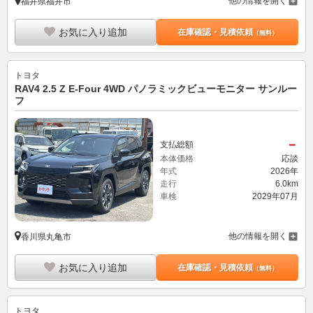
他の情報を開く
福井県福井市
お気に入り追加
在庫確認・見積依頼
（無料）
トヨタ
RAV4 2.5 Z E-Four 4WD パノラミックビューモニター サンルー
フ
－
支払総額
本体価格
応談
年式
2026年
走行
6.0km
車検
2029年07月
他の情報を開く
香川県丸亀市
お気に入り追加
在庫確認・見積依頼
（無料）
トヨタ