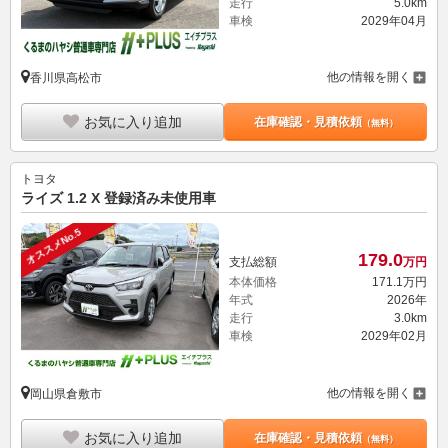
走行
5.0km
車検
2029年04月
他の情報を開く
香川県高松市
お気に入り追加
在庫確認・見積依頼
（無料）
トヨタ
ライズ 1.2 X 登録済み未使用車
オススメNo.5
179.
0
支払総額
万円
本体価格
171.
1
万円
年式
2026年
走行
3.0km
車検
2029年02月
他の情報を開く
岡山県倉敷市
お気に入り追加
在庫確認・見積依頼
（無料）