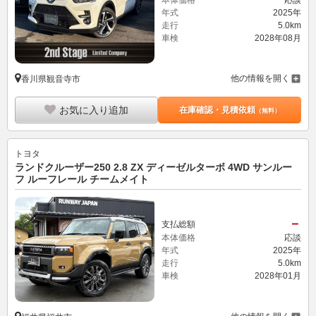
年式
2025年
走行
5.0km
車検
2028年08月
他の情報を開く
香川県観音寺市
お気に入り追加
在庫確認・見積依頼
（無料）
トヨタ
ランドクルーザー250 2.8 ZX ディーゼルターボ 4WD サンルー
フ ルーフレール チームメイト
－
支払総額
本体価格
応談
年式
2025年
走行
5.0km
車検
2028年01月