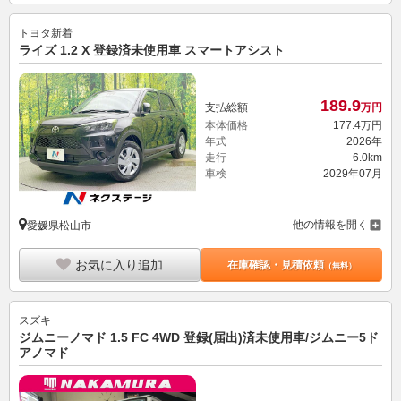
トヨタ
新着
ライズ 1.2 X 登録済未使用車 スマートアシスト
189.
9
支払総額
万円
本体価格
177.
4
万円
年式
2026年
走行
6.0km
車検
2029年07月
他の情報を開く
愛媛県松山市
お気に入り追加
在庫確認・見積依頼
（無料）
スズキ
ジムニーノマド 1.5 FC 4WD 登録(届出)済未使用車/ジムニー5ド
アノマド