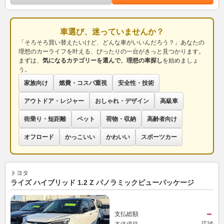
車選び、迷っていませんか？
「そろそろ買い替えたいけど、どんな車がいいんだろう？」あなたの
理想のカーライフを叶える、ぴったりの一台がきっと見つかります。
まずは、
気になるカテゴリーを選んで、理想の車探し
を始めましょ
う。
家族向け
燃費・コスパ重視
安全性・技術
アウトドア・レジャー
おしゃれ・デザイン
高級車
街乗り・短距離
ペット
荷物・収納
高齢者向け
オフロード
かっこいい
かわいい
スポーツカー
トヨタ
ライズ ハイブリッド 1.2 Z パノラミックビューパッケージ
－
支払総額
本体価格
応談