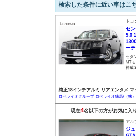
検索した条件に近い車はこ
トヨ
セン
5.0
13
ーテ
セダ
MTモ
神威
純正18インチアルミ リアエンタメ マ
ロペライオグループ ロペライオ練馬/（株
4
現在
名以下の方がお気に入
アル
ジュ
GT