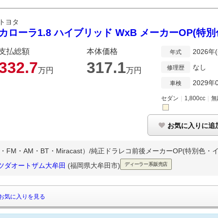
トヨタ
カローラ1.8 ハイブリッド WxB メーカーOP(特
支払総額
本体価格
2026年
年式
332.
7
317.
1
なし
修理歴
万円
万円
2029年
車検
セダン
｜
1,800cc
｜
無
お気に入りに追
FM・AM・BT・Miracast）/純正ドラレコ前後メーカーOP(特別色・イル
マツダオートザム大牟田
(福岡県大牟田市)
ディーラー系販売店
お気に入りを見る