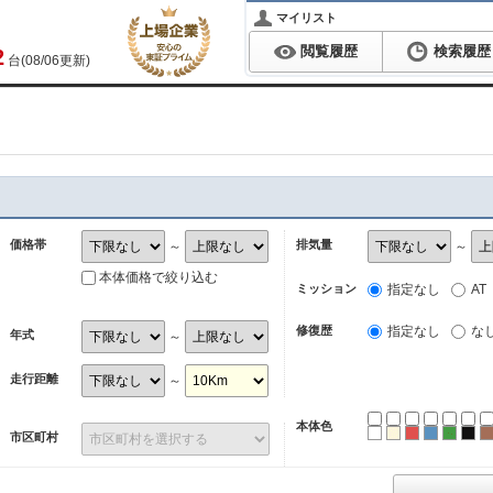
マイリスト
閲覧履歴
検索履歴
2
台(08/06更新)
価格帯
排気量
～
～
本体価格で絞り込む
ミッション
指定なし
AT
修復歴
指定なし
な
年式
～
走行距離
～
本体色
ホワイト
パール
レッド
ブルー
グリ
ブ
市区町村