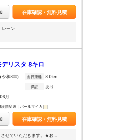
加
在庫確認・無料見積
レーン...
モデリスタ 8キロ
年(令和8年)
8.0km
走行距離
あり
保証
年06月
無段階変速
｜
パールマイカ
加
在庫確認・無料見積
せていただきます。★お...