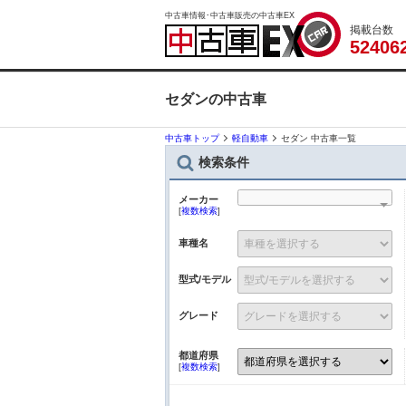
中古車情報･中古車販売の中古車EX
掲載台数
5
2
4
0
6
セダンの中古車
中古車トップ
軽自動車
セダン 中古車一覧
検索条件
メーカー
[
複数検索
]
車種名
型式/モデル
グレード
都道府県
[
複数検索
]