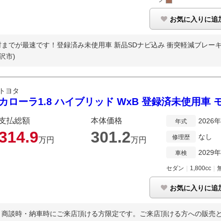
お気に入りに追
9辻村までが最速です！登録済み未使用車 新品SDナビ込み 衝突軽減ブレーキ 
沢市)
トヨタ
カローラ1.8 ハイブリッド WxB 登録済未使用車 
支払総額
本体価格
2026
年式
314.
9
301.
2
なし
修理歴
万円
万円
2029
車検
セダン
｜
1,800cc
｜
お気に入りに追
商談時・納車時にご来店頂ける方限定です。ご来店頂ける方への販売とさ