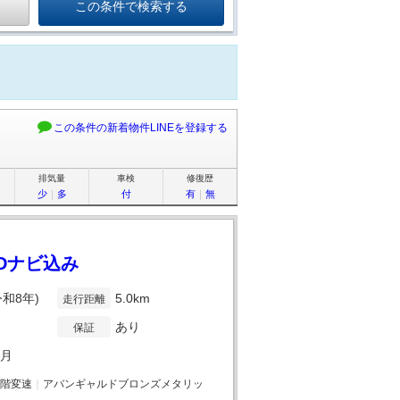
この条件の新着物件LINEを登録する
排気量
車検
修復歴
少
｜
多
付
有
｜
無
SDナビ込み
令和8年)
5.0km
走行距離
あり
保証
1月
階変速
｜
アバンギャルドブロンズメタリッ