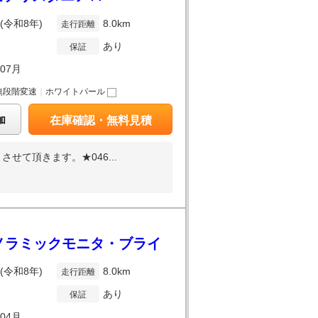
年(令和8年)
8.0km
走行距離
あり
保証
年07月
無段階変速
｜
ホワイトパール
加
在庫確認・無料見積
て頂きます。★046...
パノラミックモニタ・ブライ
年(令和8年)
8.0km
走行距離
あり
保証
年04月