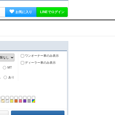
お気に入り
LINEでログイン
ワンオーナー車のみ表示
ディーラー車のみ表示
MT
し
あり
ーン
ラック
ブラウン
ゴールド
シルバー
イエロー
オレンジ
ピンク
パープル
グレー
その他