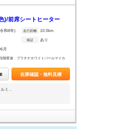
別色)/前席シートヒーター
(令和8年)
10.0km
走行距離
あり
保証
06月
段階変速
｜
プラチナホワイトパールマイカ
加
在庫確認・無料見積
ミ...