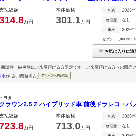
支払総額
本体価格
2026
年式
314.
8
301.
1
なし
修理歴
万円
万円
2029
車検
セダン
｜
1,800cc
｜
お気に入りに追
商談時・納車時にご来店頂ける方限定です。ご来店頂ける方への販売とさせ
湘南
(神奈川県藤沢市)
ディーラー系販売店
トヨタ
クラウン2.5 Z ハイブリッド車 前後ドラレコ・
支払総額
本体価格
2026
年式
723.
8
713.
0
なし
修理歴
万円
万円
2029
車検