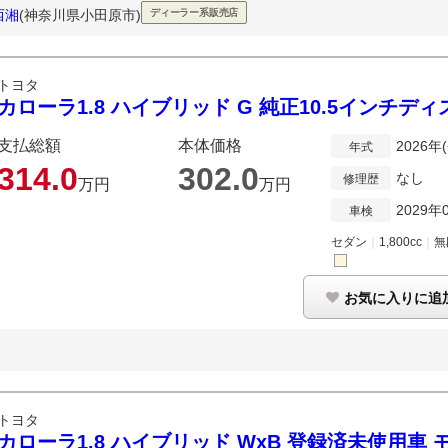
西湘
(神奈川県小田原市)
ディーラー系販売店
トヨタ
カローラ1.8 ハイブリッド G 純正10.5インチデ
支払総額
本体価格
2026年
年式
314.
0
302.
0
なし
修理歴
万円
万円
2029年
車検
セダン
｜
1,800cc
｜
無
お気に入りに追
トヨタ
カローラ1.8 ハイブリッド WxB 登録済未使用車