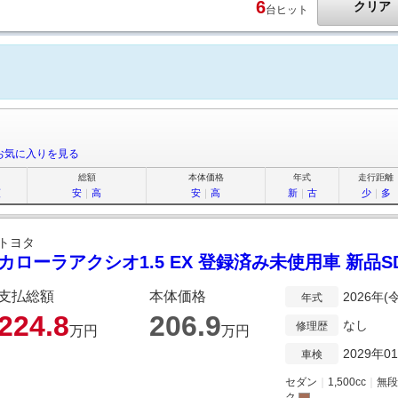
6
クリア
台ヒット
お気に入りを見る
総額
本体価格
年式
走行距離
順
安
｜
高
安
｜
高
新
｜
古
少
｜
多
トヨタ
カローラアクシオ1.5 EX 登録済み未使用車 新品
支払総額
本体価格
2026年(
年式
224.
8
206.
9
なし
修理歴
万円
万円
2029年0
車検
セダン
｜
1,500cc
｜
無段
ク