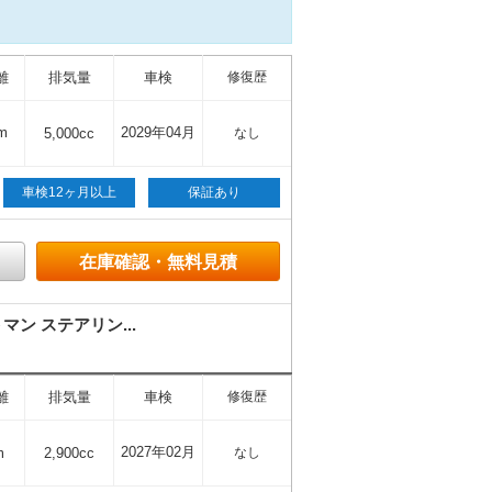
離
排気量
車検
修復歴
m
2029年04月
5,000cc
なし
車検12ヶ月以上
保証あり
在庫確認・無料見積
ン ステアリン...
離
排気量
車検
修復歴
2027年02月
m
2,900cc
なし