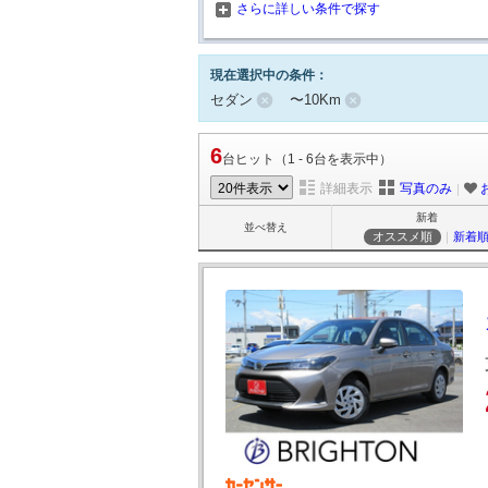
さらに詳しい条件で探す
現在選択中の条件：
セダン
〜10Km
6
台ヒット（1 - 6台を表示中）
詳細表示
写真のみ
｜
新着
並べ替え
オススメ順
｜
新着