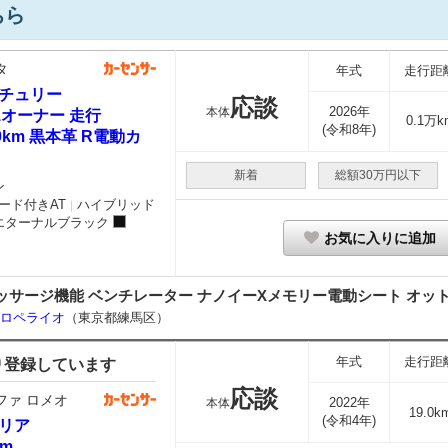
ちら
タ
年式
走行距
チュリー
応談
2026年
本体
 1オーナー 走行
0.1万k
(令和8年)
00km 黒本革 R電動カ
新着
総額30万円以下
ン
ード付きAT
ハイブリッド
｜
エターナルブラック
お気に入りに追加
ッサージ機能 ベンチレーター ナノイーXメモリー電動シート オットマ
）ロペライオ
（東京都練馬区）
年式
走行距
り登録しています
応談
ファ ロメオ
2022年
本体
19.0k
(令和4年)
リア
Am