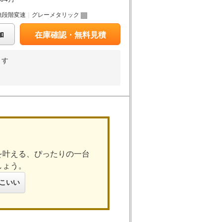
無段階変速
｜
グレーメタリック
加
在庫確認・無料見積
ます
を叶える、ぴったりの一台
しょう。
こいい