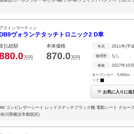
期型/カーボンブレーキ/グレ-幌/ブル-革/フェイシアバンブ-トリム/カラ-
アストンマーティン
DB9ヴォランテタッチトロニック2 D車
支払総額
本体価格
2011年(平
年式
880.
0
870.
0
なし
修理歴
万円
万円
2027年10
車検
オープンカー
｜
5,900cc
｜
ック
お気に入りに追
AW コンビレザーシート レッドステッチブラック幌 電動シート クルーズ
神奈川県横浜市都筑区)