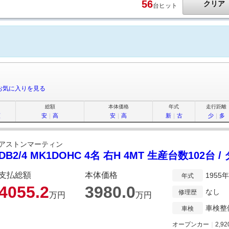
56
クリア
台ヒット
お気に入りを見る
総額
本体価格
年式
走行距離
順
安
｜
高
安
｜
高
新
｜
古
少
｜
多
アストンマーティン
DB2/4 MK1DOHC 4名 右H 4MT 生産台数102台
支払総額
本体価格
1955
年式
4055.
2
3980.
0
なし
修理歴
万円
万円
車検整
車検
オープンカー
｜
2,92