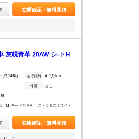
加
在庫確認・無料見積
灰幌青革 20AW シ-トH
(平成24年)
4.2万km
走行距離
なし
保証
備無
cc
｜
MTモード付きAT
｜
ストラタスホワイト
加
在庫確認・無料見積