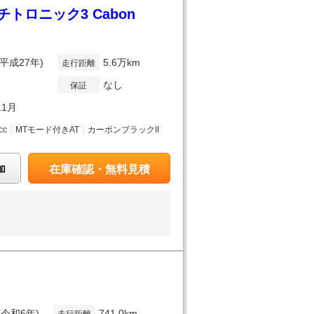
ロニック3 Cabon
(平成27年)
5.6万km
走行距離
なし
保証
11月
cc
｜
MTモード付きAT
｜
カーボンブラックII
加
在庫確認・無料見積
(令和6年)
741.0km