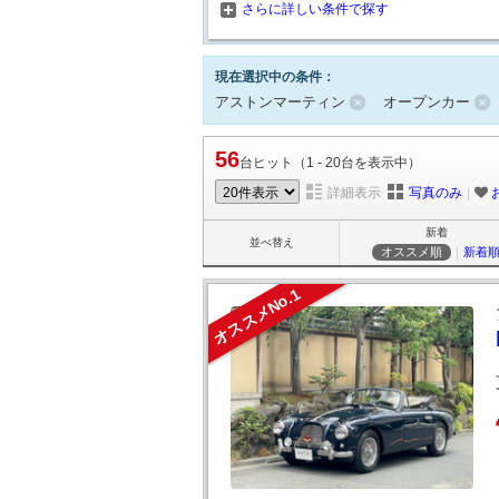
さらに詳しい条件で探す
現在選択中の条件：
アストンマーティン
オープンカー
56
台ヒット（1 - 20台を表示中）
詳細表示
写真のみ
｜
新着
並べ替え
オススメ順
｜
新着
オススメNo.1