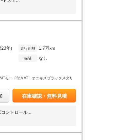
ドステ...
成23年)
1.7万km
走行距離
なし
保証
月
MTモード付きAT
｜
オニキスブラックメタリ
加
在庫確認・無料見積
コントロール...