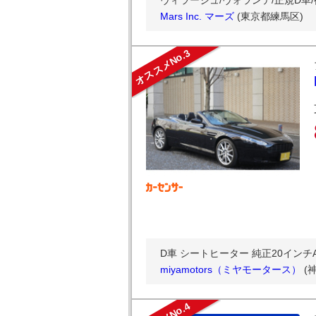
ヴィラージュ/ヴォランテ/正規D車/後
Mars Inc. マーズ
(東京都練馬区)
オススメNo.3
D車 シートヒーター 純正20インチ
miyamotors（ミヤモータース）
(