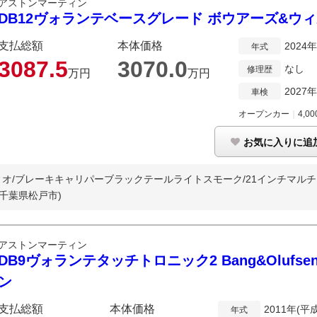
アストンマーティン
DB12ヴォランテベースグレード ボウアーズ&ウ
支払総額
本体価格
2024
年式
3087.
5
3070.
0
なし
修理歴
万円
万円
2027
車検
オープンカー
｜
4,00
お気に入りに追
オ/ブレーキキャリパーブラックテールライトスモーク/21インチマルチス
(千葉県松戸市)
アストンマーティン
DB9ヴォランテタッチトロニック2 Bang&Olufsen 
ン
支払総額
本体価格
2011年(平
年式