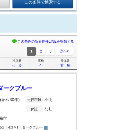
この条件の新着物件LINEを登録する
次へ>
1
2
3
排気量
車検
修復歴
少
｜
多
付
有
｜
無
 / ダークブルー
年(昭和30年)
不明
走行距離
なし
保証
備付
0cc
｜
4速MT
｜
ダークブルー