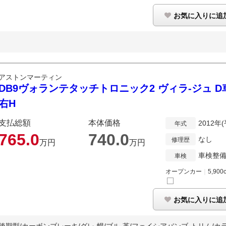
お気に入りに追
アストンマーティン
DB9ヴォランテタッチトロニック2 ヴィラ-ジュ D車 
右H
支払総額
本体価格
2012年
年式
765.
0
740.
0
なし
修理歴
万円
万円
車検整
車検
オープンカー
｜
5,900
お気に入りに追