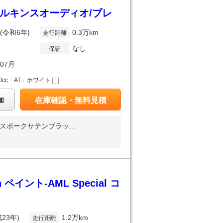
ィルキンスオーディオ/ブレ
年(令和6年)
0.3万km
走行距離
なし
保証
年07月
0cc
｜
AT
｜
ホワイト
加
在庫確認・無料見積
ポークサテンブラッ...
ペイント-AML Special コ
成23年)
1.2万km
走行距離