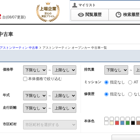
マイリスト
閲覧履歴
検索履歴
2
台(08/07更新)
中古車
アストンマーティン 中古車
アストンマーティン オープンカー 中古車一覧
価格帯
排気量
～
～
本体価格で絞り込む
ミッション
指定なし
AT
修復歴
指定なし
な
年式
～
走行距離
～
本体色
ホワイト
パール
レッド
ブルー
グリ
ブ
市区町村