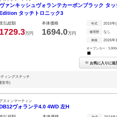
ヴァンキッシュヴォランテカーボンブラック タッチト
Edition タッチトロニック3
支払総額
本体価格
2015年
年式
1729.
3
1694.
0
なし
修理歴
万円
万円
2026年
車検
オープンカー
｜
5,900
お気に入りに追
キルティングステッチ
浦安市)
アストンマーティン
DB12ヴォランテ4.0 4WD 左H
支払総額
本体価格
2024年