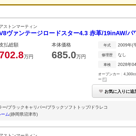
アストンマーティン
V8ヴァンテージロードスター4.3 赤革/19inAW/
支払総額
本体価格
2009年(
年式
702.
8
685.
0
なし
修理歴
万円
万円
2028年0
車検
オープンカー
｜
4,300c
ー
お気に入りに追
ラー/ブラックキャリパー/ブラックソフトトップ/ドラレコ
ールーム
(静岡県沼津市)
アストンマーティン