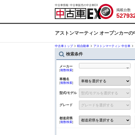
中古車情報･中古車販売の中古車EX
掲載台数
5
2
7
9
3
アストンマーティン オープンカーの
中古車トップ
軽自動車
アストンマーティン 中古車
検索条件
メーカー
[
複数検索
]
車種名
[
複数検索
]
型式/モデル
グレード
都道府県
[
複数検索
]