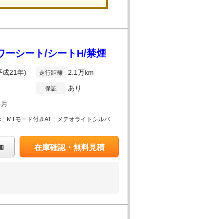
パワーシート/シートH/禁煙
平成21年)
2.1万km
走行距離
あり
保証
4月
c
｜
MTモード付きAT
｜
メテオライトシルバ
加
在庫確認・無料見積