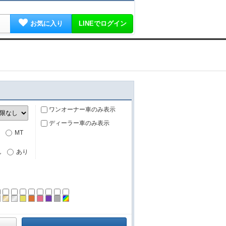
お気に入り
LINEでログイン
ワンオーナー車のみ表示
ディーラー車のみ表示
MT
し
あり
ーン
ラック
ブラウン
ゴールド
シルバー
イエロー
オレンジ
ピンク
パープル
グレー
その他