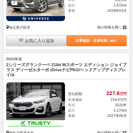
走行
2.8万km
車検
2028年03月
他の情報を開く
埼玉県戸田市
お気に入り追加
在庫確認・見積依頼
（無料）
BMW
新着
2シリーズグランクーペ 218d Mスポーツ エディション ジョイプ
ラス ディーゼルターボ iDriveナビPKG/ヘッドアップディスプレ
イ/A
227.
6
支払総額
万円
本体価格
218.
0
万円
年式
2020年
走行
3.1万km
車検
2027年06月
他の情報を開く
神奈川県厚木市