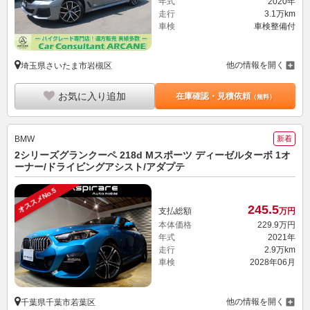
年式
2020年
走行
3.1万km
車検
車検整備付
他の情報を開く
埼玉県さいたま市岩槻区
お気に入り追加
在庫確認・見積依頼
（無料）
BMW
新着
2シリーズグランクーペ 218d Mスポーツ ディーゼルターボ 1オ
ーナー/ドライビングアシスト/アダプテ
オススメNo.5
245.
5
支払総額
万円
本体価格
229.
9
万円
年式
2021年
走行
2.9万km
車検
2028年06月
他の情報を開く
千葉県千葉市若葉区