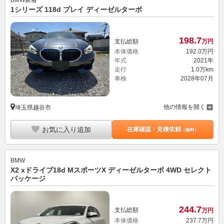
BMW
新着
1シリーズ 118d プレイ ディーゼルターボ
198.
7
支払総額
万円
本体価格
192.
0
万円
年式
2021年
走行
1.0万km
車検
2028年07月
他の情報を開く
埼玉県越谷市
お気に入り追加
在庫確認・見積依頼
（無料）
BMW
X2 xドライブ18d MスポーツX ディーゼルターボ 4WD セレクト
パッケージ
244.
7
支払総額
万円
本体価格
237.
7
万円