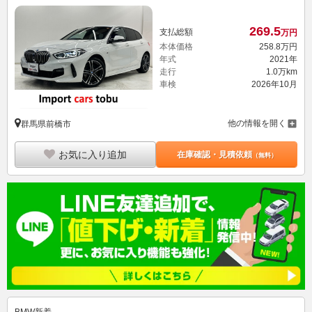
269.
5
支払総額
万円
本体価格
258.
8
万円
年式
2021年
走行
1.0万km
車検
2026年10月
他の情報を開く
群馬県前橋市
お気に入り追加
在庫確認・見積依頼
（無料）