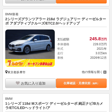
BMW
新着
2シリーズグランツアラー 218d ラグジュアリー ディーゼルター
ボ アダプティブクルーズ/ETC2.0/ヘッドアップ
245.
8
支払総額
万円
本体価格
228.
0
万円
年式
2021年
走行
3.0万km
車検
2026年12月
他の情報を開く
東京都多摩市
お気に入り追加
在庫確認・見積依頼
（無料）
BMW
1シリーズ 118d Mスポーツ ディーゼルターボ 純正ナビ/Bカメ
ラ/ETC/LEDヘッドライト/ア