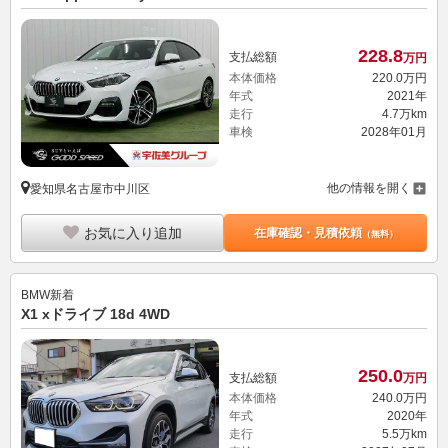
228.
8
支払総額
万円
本体価格
220.
0
万円
年式
2021年
走行
4.7万km
車検
2028年01月
他の情報を開く
愛知県名古屋市中川区
お気に入り追加
在庫確認・見積依頼
（無料）
BMW
新着
X1 xドライブ 18d 4WD
250.
0
支払総額
万円
本体価格
240.
0
万円
年式
2020年
走行
5.5万km