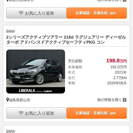
お気に入り追加
在庫確認・見積依頼
（無料）
BMW
2シリーズアクティブツアラー 218d ラグジュアリー ディーゼル
ターボ アドバンスドアクティブセーフティPKG コン
198.
8
支払総額
万円
本体価格
191.
0
万円
年式
2021年
走行
2.7万km
車検
2026年08月
他の情報を開く
福島県郡山市
お気に入り追加
在庫確認・見積依頼
（無料）
BMW