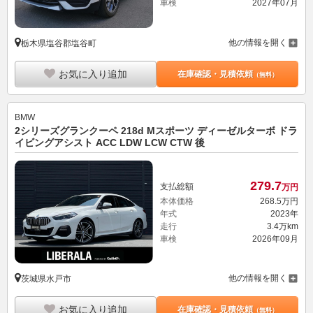
車検
2027年07月
他の情報を開く
栃木県塩谷郡塩谷町
お気に入り追加
在庫確認・見積依頼
（無料）
BMW
2シリーズグランクーペ 218d Mスポーツ ディーゼルターボ ドラ
イビングアシスト ACC LDW LCW CTW 後
279.
7
支払総額
万円
本体価格
268.
5
万円
年式
2023年
走行
3.4万km
車検
2026年09月
他の情報を開く
茨城県水戸市
お気に入り追加
在庫確認・見積依頼
（無料）