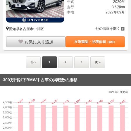
年式
2020年
走行
3.6万km
車検
2027年09月
他の情報を開く
愛知県名古屋市中川区
お気に入り追加
在庫確認・見積依頼
（無料）
前へ
1
2
3
次へ
300万円以下BMW中古車の掲載数の推移
2026年8月
更新