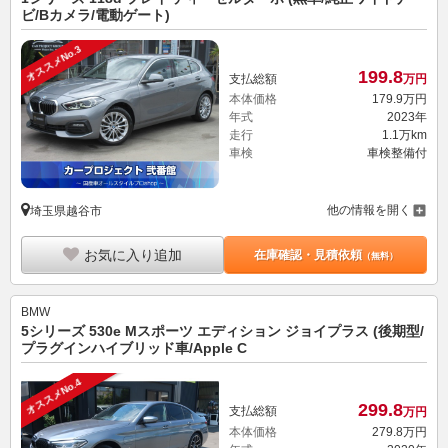
ビ/Bカメラ/電動ゲート)
オススメNo.3
199.
8
支払総額
万円
本体価格
179.
9
万円
年式
2023年
走行
1.1万km
車検
車検整備付
他の情報を開く
埼玉県越谷市
お気に入り追加
在庫確認・見積依頼
（無料）
BMW
5シリーズ 530e Mスポーツ エディション ジョイプラス (後期型/
プラグインハイブリッド車/Apple C
オススメNo.4
299.
8
支払総額
万円
本体価格
279.
8
万円