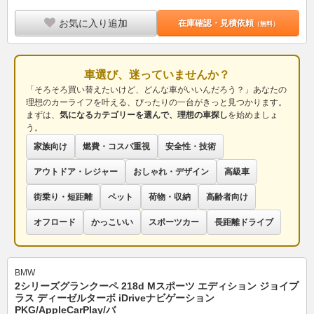
お気に入り追加
在庫確認・見積依頼
（無料）
車選び、迷っていませんか？
「そろそろ買い替えたいけど、どんな車がいいんだろう？」あなたの
理想のカーライフを叶える、ぴったりの一台がきっと見つかります。
まずは、
気になるカテゴリーを選んで、理想の車探し
を始めましょ
う。
家族向け
燃費・コスパ重視
安全性・技術
アウトドア・レジャー
おしゃれ・デザイン
高級車
街乗り・短距離
ペット
荷物・収納
高齢者向け
オフロード
かっこいい
スポーツカー
長距離ドライブ
BMW
2シリーズグランクーペ 218d Mスポーツ エディション ジョイプ
ラス ディーゼルターボ iDriveナビゲーション
PKG/AppleCarPlay/バ