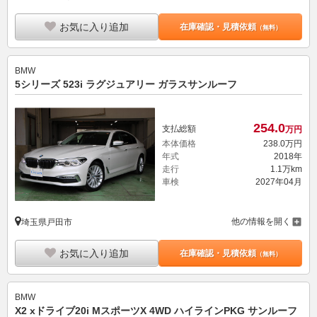
お気に入り追加
在庫確認・見積依頼
（無料）
BMW
5シリーズ 523i ラグジュアリー ガラスサンルーフ
254.
0
支払総額
万円
本体価格
238.
0
万円
年式
2018年
走行
1.1万km
車検
2027年04月
他の情報を開く
埼玉県戸田市
お気に入り追加
在庫確認・見積依頼
（無料）
BMW
X2 xドライブ20i MスポーツX 4WD ハイラインPKG サンルーフ