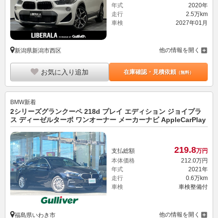
年式
2020年
走行
2.5万km
車検
2027年01月
他の情報を開く
新潟県新潟市西区
お気に入り追加
在庫確認・見積依頼
（無料）
BMW
新着
2シリーズグランクーペ 218d プレイ エディション ジョイプラ
ス ディーゼルターボ ワンオーナー メーカーナビ AppleCarPlay
219.
8
支払総額
万円
本体価格
212.
0
万円
年式
2021年
走行
0.6万km
車検
車検整備付
他の情報を開く
福島県いわき市