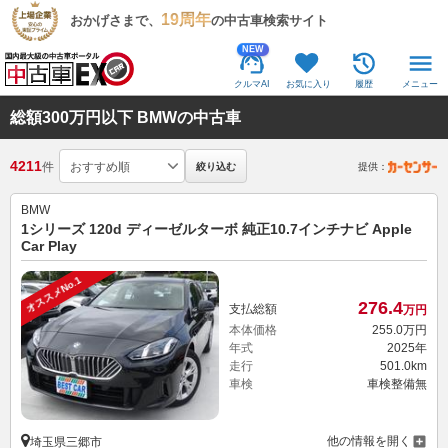
19周年
おかげさまで、
の中古車検索サイト
NEW
クルマAI
お気に入り
履歴
メニュー
総額300万円以下 BMWの中古車
4211
件
絞り込む
提供：
BMW
1シリーズ 120d ディーゼルターボ 純正10.7インチナビ Apple
Car Play
オススメNo.1
276.
4
支払総額
万円
本体価格
255.
0
万円
年式
2025年
走行
501.0km
車検
車検整備無
他の情報を開く
埼玉県三郷市