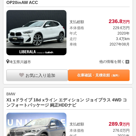
OP20inAW ACC
236.
8
支払総額
万円
本体価格
229.
6
万円
年式
2020年
走行
3.4万km
車検
2027年08月
他の情報を開く
埼玉県川越市
お気に入り追加
在庫確認・見積依頼
（無料）
BMW
X1 xドライブ 18d xライン エディション ジョイプラス 4WD コ
ンフォートパッケージ 純正HDDナビ
289.
9
支払総額
万円
本体価格
276.
0
万円
年式
2021年