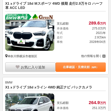
X1 xドライブ 18d Mスポーツ 4WD 後期 走行2.9万キロ ハーフ
革 ACC LED
289.
6
支払総額
万円
本体価格
275.
0
万円
年式
2021年
走行
2.9万km
車検
2028年04月
他の情報を開く
神奈川県横浜市都筑区
お気に入り追加
在庫確認・見積依頼
（無料）
BMW
X1 xドライブ 18d xライン 4WD 純正ナビ バックカメラ
264.
9
支払総額
万円
本体価格
251.
3
万円