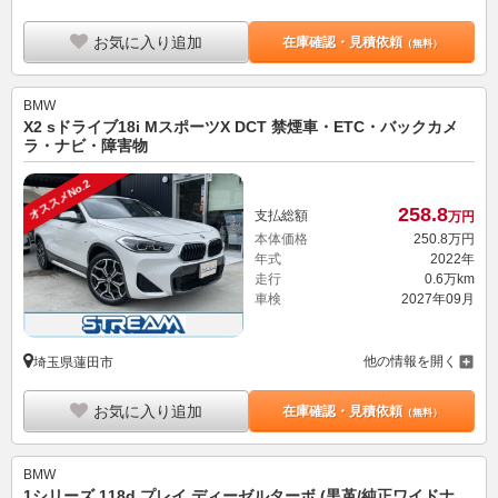
お気に入り追加
在庫確認・見積依頼
（無料）
BMW
X2 sドライブ18i MスポーツX DCT 禁煙車・ETC・バックカメ
ラ・ナビ・障害物
オススメNo.2
258.
8
支払総額
万円
本体価格
250.
8
万円
年式
2022年
走行
0.6万km
車検
2027年09月
他の情報を開く
埼玉県蓮田市
お気に入り追加
在庫確認・見積依頼
（無料）
BMW
1シリーズ 118d プレイ ディーゼルターボ (黒革/純正ワイドナ