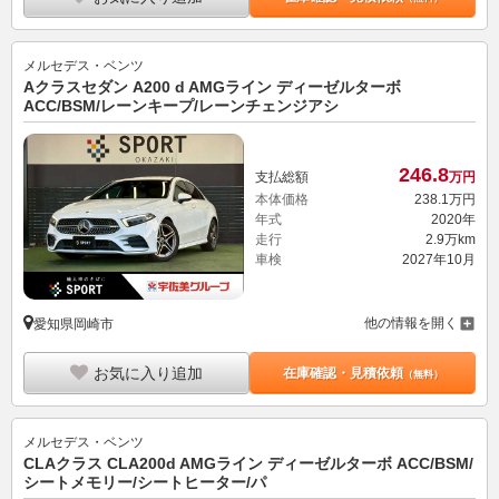
メルセデス・ベンツ
Aクラスセダン A200 d AMGライン ディーゼルターボ
ACC/BSM/レーンキープ/レーンチェンジアシ
246.
8
支払総額
万円
本体価格
238.
1
万円
年式
2020年
走行
2.9万km
車検
2027年10月
他の情報を開く
愛知県岡崎市
お気に入り追加
在庫確認・見積依頼
（無料）
メルセデス・ベンツ
CLAクラス CLA200d AMGライン ディーゼルターボ ACC/BSM/
シートメモリー/シートヒーター/パ