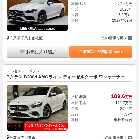
本体価格
272.
4
万円
年式
2020年
走行
6.0万km
車検
2027年09月
他の情報を開く
千葉県千葉市稲毛区
お気に入り追加
在庫確認・見積依頼
（無料）
メルセデス・ベンツ
Bクラス B200d AMGライン ディーゼルターボ ワンオーナー
189.
6
支払総額
万円
本体価格
171.
7
万円
年式
2021年
走行
2.9万km
車検
車検整備付
他の情報を開く
千葉県四街道市