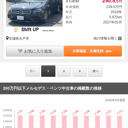
250.
5
支払総額
万円
本体価格
239.
0
万円
年式
2018年
走行
5.9万km
車検
2027年05月
他の情報を開く
茨城県水戸市
お気に入り追加
在庫確認・見積依頼
（無料）
前へ
1
2
3
次へ
300万円以下メルセデス・ベンツ中古車の掲載数の推移
2026年8月
更新