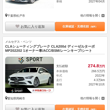
車検
2027年04月
他の情報を開く
千葉県松戸市
お気に入り追加
在庫確認・見積依頼
（無料）
メルセデス・ベンツ
CLAシューティングブレーク CLA200d ディーゼルターボ
MP202202 1オーナー車/ACC/BSM/レーンキープ/シート
274.
8
支払総額
万円
本体価格
266.
5
万円
年式
2022年
走行
4.3万km
車検
2027年10月
他の情報を開く
愛知県岡崎市
お気に入り追加
在庫確認・見積依頼
（無料）