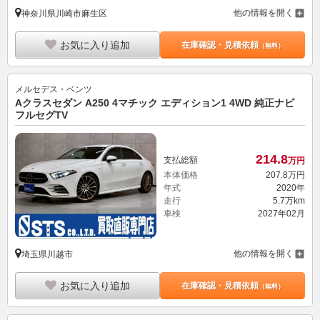
他の情報を開く
神奈川県川崎市麻生区
お気に入り追加
在庫確認・見積依頼
（無料）
メルセデス・ベンツ
Aクラスセダン A250 4マチック エディション1 4WD 純正ナビ
フルセグTV
214.
8
支払総額
万円
本体価格
207.
8
万円
年式
2020年
走行
5.7万km
車検
2027年02月
他の情報を開く
埼玉県川越市
お気に入り追加
在庫確認・見積依頼
（無料）