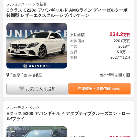
メルセデス・ベンツ
新着
Cクラス C220d アバンギャルド AMGライン ディーゼルターボ
後期型 レザーエクスクルーシブパッケージ
234.
2
支払総額
万円
本体価格
220.
0
万円
年式
2018年
走行
6.0万km
車検
2027年12月
他の情報を開く
千葉県千葉市稲毛区
お気に入り追加
在庫確認・見積依頼
（無料）
メルセデス・ベンツ
Eクラス E200 アバンギャルド アダプティブクルーズコントロー
ル/ブライ