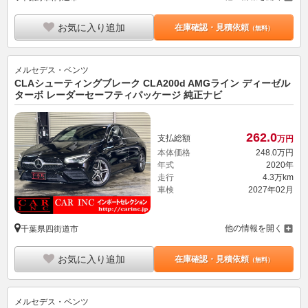
お気に入り追加
在庫確認・見積依頼
（無料）
メルセデス・ベンツ
CLAシューティングブレーク CLA200d AMGライン ディーゼル
ターボ レーダーセーフティパッケージ 純正ナビ
262.
0
支払総額
万円
本体価格
248.
0
万円
年式
2020年
走行
4.3万km
車検
2027年02月
他の情報を開く
千葉県四街道市
お気に入り追加
在庫確認・見積依頼
（無料）
メルセデス・ベンツ