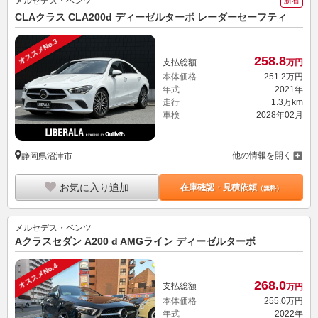
メルセデス・ベンツ
新着
CLAクラス CLA200d ディーゼルターボ レーダーセーフティ
オススメNo.3
258.
8
支払総額
万円
本体価格
251.
2
万円
年式
2021年
走行
1.3万km
車検
2028年02月
他の情報を開く
静岡県沼津市
お気に入り追加
在庫確認・見積依頼
（無料）
メルセデス・ベンツ
Aクラスセダン A200 d AMGライン ディーゼルターボ
オススメNo.4
268.
0
支払総額
万円
本体価格
255.
0
万円
年式
2022年