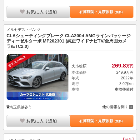
お気に入り追加
在庫確認・見積依頼
（無料）
メルセデス・ベンツ
CLAシューティングブレーク CLA200d AMGラインパッケージ
ディーゼルターボ MP202301 (純正ワイドナビTV/全周囲カメ
ラ/ETC2.0)
オススメNo.2
269.
8
支払総額
万円
本体価格
249.
9
万円
年式
2022年
走行
3.0万km
車検
車検整備付
他の情報を開く
埼玉県越谷市
お気に入り追加
在庫確認・見積依頼
（無料）