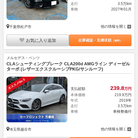
走行
3.5万km
車検
2027年01月
他の情報を開く
千葉県松戸市
お気に入り追加
在庫確認・見積依頼
（無料）
メルセデス・ベンツ
CLAシューティングブレーク CLA200d AMGライン ディーゼル
ターボ (レザーエクスクルーシブPKG/サンルーフ)
オススメNo.5
239.
8
支払総額
万円
本体価格
219.
9
万円
年式
2019年
走行
3.5万km
車検
車検整備付
他の情報を開く
埼玉県越谷市