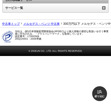
サービス一覧
中古車トップ
メルセデス・ベンツ 中古車
300万円以下 メルセデス・ベンツ
当社は、(財)日本情報処理開発協会(JIPDEC)より個人情報の適切な取扱いを行う事業
者に付与される、「プライバシーマーク」を取得しています。
認定番号：17000569
JISQ15001：2006準拠
© ZIGExN CO., LTD. ALL RIGHTS RESERVED.
絞り込む