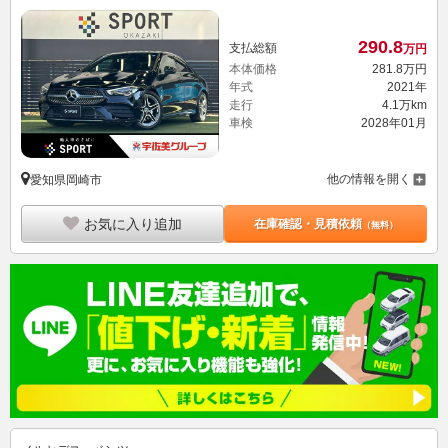
290.
8
支払総額
万円
本体価格
281.
8
万円
年式
2021年
走行
4.1万km
車検
2028年01月
他の情報を開く
愛知県岡崎市
お気に入り追加
在庫確認・見積依頼
（無料）