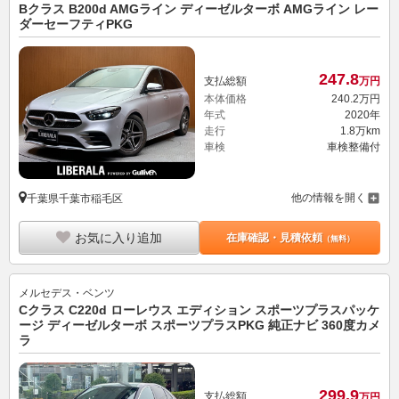
Bクラス B200d AMGライン ディーゼルターボ AMGライン レー
ダーセーフティPKG
247.
8
支払総額
万円
本体価格
240.
2
万円
年式
2020年
走行
1.8万km
車検
車検整備付
他の情報を開く
千葉県千葉市稲毛区
お気に入り追加
在庫確認・見積依頼
（無料）
メルセデス・ベンツ
Cクラス C220d ローレウス エディション スポーツプラスパッケ
ージ ディーゼルターボ スポーツプラスPKG 純正ナビ 360度カメ
ラ
299.
9
支払総額
万円