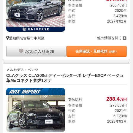
本体価格
286.
4
万円
年式
2020年
走行
3.4万km
車検
2027年02月
他の情報を開く
愛知県名古屋市中川区
お気に入り追加
在庫確認・見積依頼
（無料）
メルセデス・ベンツ
CLAクラス CLA200d ディーゼルターボ レザーEXCP ベージュ
革Meコネクト禁煙1オナ
288.
4
支払総額
万円
本体価格
278.
0
万円
年式
2021年
走行
6.2万km
車検
2028年03月