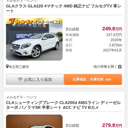
メルセデス・ベンツ
GLAクラス GLA220 4マチック 4WD 純正ナビ フルセグTV 革シ
ート
249.
8
支払総額
万円
本体価格
237.
4
万円
年式
2020年
走行
2.8万km
車検
2027年01月
他の情報を開く
埼玉県三郷市
お気に入り追加
在庫確認・見積依頼
（無料）
メルセデス・ベンツ
CLAシューティングブレーク CLA200d AMGライン ディーゼル
ターボ パノラマSR 半革シート ACC ナビ TV Bカメ
279.
8
支払総額
万円