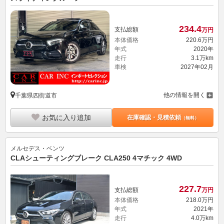
234.
4
支払総額
万円
本体価格
220.
6
万円
年式
2020年
走行
3.1万km
車検
2027年02月
他の情報を開く
千葉県四街道市
お気に入り追加
在庫確認・見積依頼
（無料）
メルセデス・ベンツ
CLAシューティングブレーク CLA250 4マチック 4WD
227.
7
支払総額
万円
本体価格
218.
0
万円
年式
2021年
走行
4.0万km