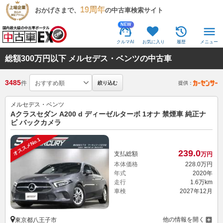
19周年
おかげさまで、
の中古車検索サイト
NEW
クルマAI
お気に入り
履歴
メニュー
総額300万円以下 メルセデス・ベンツの中古車
3485
件
絞り込む
提供：
メルセデス・ベンツ
Aクラスセダン A200 d ディーゼルターボ 1オナ 禁煙車 純正ナ
ビ バックカメラ
オススメNo.1
239.
0
支払総額
万円
本体価格
228.
0
万円
年式
2020年
走行
1.6万km
車検
2027年12月
他の情報を開く
東京都八王子市