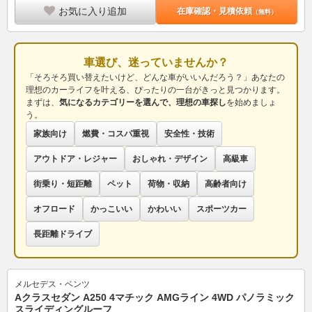
お気に入り追加
在庫確認・見積依頼
（無料）
車選び、迷っていませんか？
「そろそろ買い替えたいけど、どんな車がいいんだろう？」あなたの
理想のカーライフを叶える、ぴったりの一台がきっと見つかります。
まずは、
気になるカテゴリーを選んで、理想の車探し
を始めましょ
う。
家族向け
燃費・コスパ重視
安全性・技術
アウトドア・レジャー
おしゃれ・デザイン
高級車
街乗り・短距離
ペット
荷物・収納
高齢者向け
オフロード
かっこいい
かわいい
スポーツカー
長距離ドライブ
メルセデス・ベンツ
Aクラスセダン A250 4マチック AMGライン 4WD パノラミック
スライディングルーフ