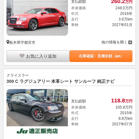
260.
2
支払総額
万円
本体価格
248.
0
万円
年式
2016年
走行
3.6万km
車検
2027年01月
他の情報を開く
栃木県宇都宮市
お気に入り追加
在庫確認・見積依頼
（無料）
クライスラー
300 C ラグジュアリー 本革シート サンルーフ 純正ナビ
118.
8
支払総額
万円
本体価格
105.
8
万円
年式
2015年
走行
8.8万km
車検
2027年07月