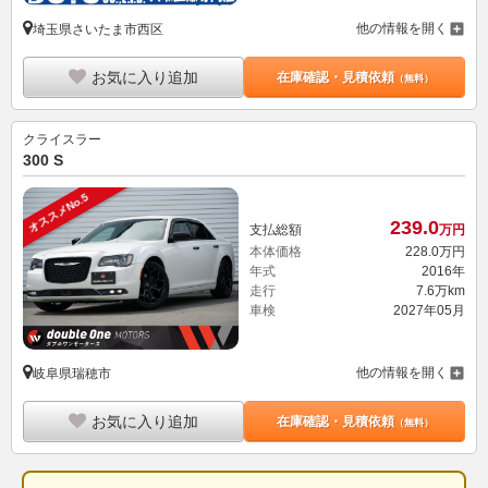
他の情報を開く
埼玉県さいたま市西区
お気に入り追加
在庫確認・見積依頼
（無料）
クライスラー
300 S
オススメNo.5
239.
0
支払総額
万円
本体価格
228.
0
万円
年式
2016年
走行
7.6万km
車検
2027年05月
他の情報を開く
岐阜県瑞穂市
お気に入り追加
在庫確認・見積依頼
（無料）