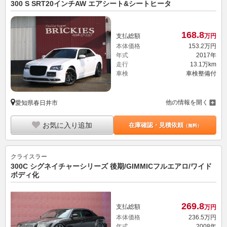
300 S SRT20インチAW エアシート&シートヒータ
168.
8
支払総額
万円
本体価格
153.
2
万円
年式
2017年
走行
13.1万km
車検
車検整備付
他の情報を開く
愛知県春日井市
お気に入り追加
在庫確認・見積依頼
（無料）
クライスラー
300C シグネイチャーシリーズ 後期/GIMMICフルエアロ/ワイド
ボディ化
269.
8
支払総額
万円
本体価格
236.
5
万円
年式
2008年