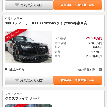
お気に入り追加
在庫確認・見積依頼
（無料）
クライスラー
300 S ディーラー車LEXANI22AWタイヤ2024年製車高
オススメNo.2
293.
0
支払総額
万円
本体価格
276.
8
万円
年式
2016年
走行
4.5万km
車検
2027年10月
他の情報を開く
兵庫県伊丹市
お気に入り追加
在庫確認・見積依頼
（無料）
クライスラー
クロスファイア クーペ