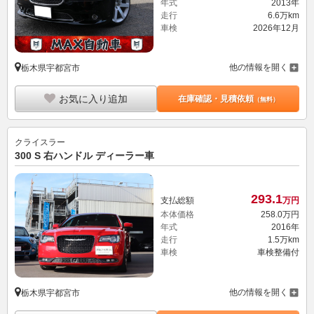
年式
2013年
走行
6.6万km
車検
2026年12月
他の情報を開く
栃木県宇都宮市
お気に入り追加
在庫確認・見積依頼
（無料）
クライスラー
300 S 右ハンドル ディーラー車
293.
1
支払総額
万円
本体価格
258.
0
万円
年式
2016年
走行
1.5万km
車検
車検整備付
他の情報を開く
栃木県宇都宮市