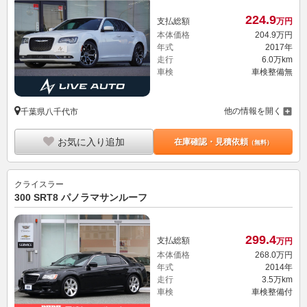
224.
9
支払総額
万円
本体価格
204.
9
万円
年式
2017年
走行
6.0万km
車検
車検整備無
他の情報を開く
千葉県八千代市
お気に入り追加
在庫確認・見積依頼
（無料）
クライスラー
300 SRT8 パノラマサンルーフ
299.
4
支払総額
万円
本体価格
268.
0
万円
年式
2014年
走行
3.5万km
車検
車検整備付