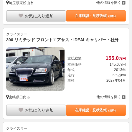
他の情報を開く
埼玉県東松山市
お気に入り追加
在庫確認・見積依頼
（無料）
クライスラー
300 リミテッド フロントエアサス・IDEALキャリパー・社外
155.
0
支払総額
万円
本体価格
145.
0
万円
年式
2013年
走行
6.5万km
車検
2027年04月
他の情報を開く
宮崎県日向市
お気に入り追加
在庫確認・見積依頼
（無料）
クライスラー