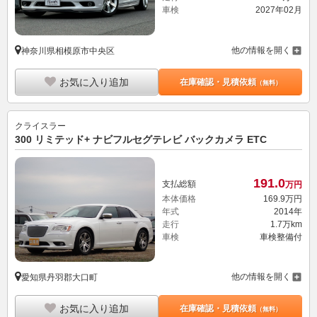
車検
2027年02月
他の情報を開く
神奈川県相模原市中央区
お気に入り追加
在庫確認・見積依頼
（無料）
クライスラー
300 リミテッド+ ナビフルセグテレビ バックカメラ ETC
191.
0
支払総額
万円
本体価格
169.
9
万円
年式
2014年
走行
1.7万km
車検
車検整備付
他の情報を開く
愛知県丹羽郡大口町
お気に入り追加
在庫確認・見積依頼
（無料）