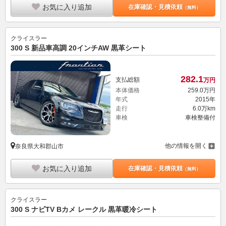
お気に入り追加
在庫確認・見積依頼
（無料）
クライスラー
300 S 新品車高調 20インチAW 黒革シート
282.
1
支払総額
万円
本体価格
259.
0
万円
年式
2015年
走行
6.0万km
車検
車検整備付
他の情報を開く
奈良県大和郡山市
お気に入り追加
在庫確認・見積依頼
（無料）
クライスラー
300 S ナビTV Bカメ レークル 黒革暖冷シート