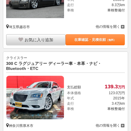
走行
8.3万km
車検
車検整備付
他の情報を開く
埼玉県越谷市
お気に入り追加
在庫確認・見積依頼
（無料）
クライスラー
300 C ラグジュアリー ディーラー車・本革・ナビ・
Bluetooth・ETC
139.
3
支払総額
万円
本体価格
123.
0
万円
年式
2015年
走行
3.4万km
車検
車検整備付
他の情報を開く
神奈川県厚木市