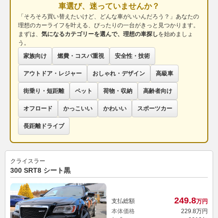
車選び、迷っていませんか？
「そろそろ買い替えたいけど、どんな車がいいんだろう？」あなたの
理想のカーライフを叶える、ぴったりの一台がきっと見つかります。
まずは、
気になるカテゴリーを選んで、理想の車探し
を始めましょ
う。
家族向け
燃費・コスパ重視
安全性・技術
アウトドア・レジャー
おしゃれ・デザイン
高級車
街乗り・短距離
ペット
荷物・収納
高齢者向け
オフロード
かっこいい
かわいい
スポーツカー
長距離ドライブ
クライスラー
300 SRT8 シート黒
249.
8
支払総額
万円
本体価格
229.
8
万円