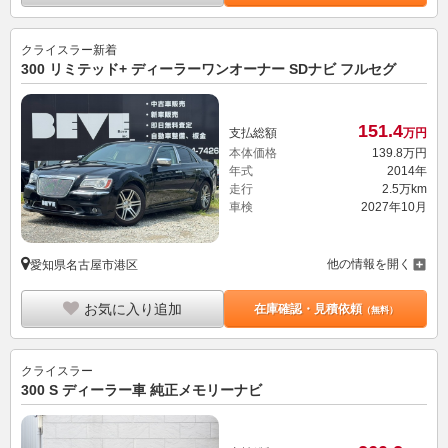
クライスラー
新着
300 リミテッド+ ディーラーワンオーナー SDナビ フルセグ
151.
4
支払総額
万円
本体価格
139.
8
万円
年式
2014年
走行
2.5万km
車検
2027年10月
他の情報を開く
愛知県名古屋市港区
お気に入り追加
在庫確認・見積依頼
（無料）
クライスラー
300 S ディーラー車 純正メモリーナビ