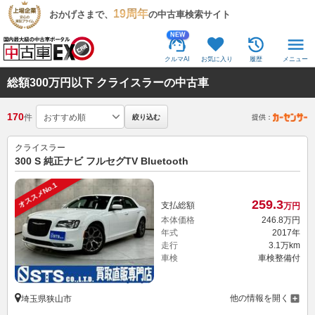
19周年
おかげさまで、
の中古車検索サイト
NEW
クルマAI
お気に入り
履歴
メニュー
総額300万円以下 クライスラーの中古車
170
件
絞り込む
提供：
クライスラー
300 S 純正ナビ フルセグTV Bluetooth
オススメNo.1
259.
3
支払総額
万円
本体価格
246.
8
万円
年式
2017年
走行
3.1万km
車検
車検整備付
他の情報を開く
埼玉県狭山市