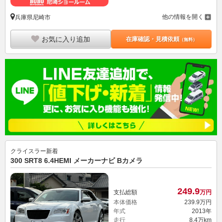
他の情報を開く
兵庫県尼崎市
お気に入り追加
在庫確認・見積依頼
（無料）
クライスラー
新着
300 SRT8 6.4HEMI メーカーナビ Bカメラ
249.
9
支払総額
万円
本体価格
239.
9
万円
年式
2013年
走行
8.4万km