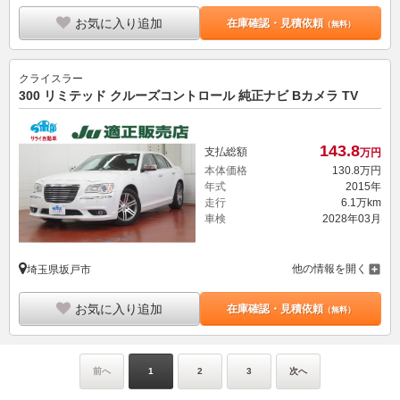
お気に入り追加
在庫確認・見積依頼
（無料）
クライスラー
300 リミテッド クルーズコントロール 純正ナビ Bカメラ TV
143.
8
支払総額
万円
本体価格
130.
8
万円
年式
2015年
走行
6.1万km
車検
2028年03月
他の情報を開く
埼玉県坂戸市
お気に入り追加
在庫確認・見積依頼
（無料）
前へ
1
2
3
次へ