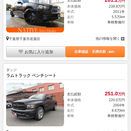
支払総額
万円
本体価格
239.
8
万円
年式
2011年
走行
5.5万km
車検
車検整備付
他の情報を開く
千葉県千葉市若葉区
お気に入り追加
在庫確認・見積依頼
（無料）
ダッジ
ラムトラック ベンチシート
251.
0
支払総額
万円
本体価格
220.
0
万円
年式
2004年
走行
8.6万km
車検
車検整備付