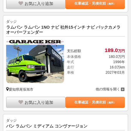
お気に入り追加
在庫確認・見積依頼
（無料）
ダッジ
ラムバン ラムバン 1NO ナビ 社外15インチ ナビ バックカメラ
オーバーフェンダー
189.
0
支払総額
万円
本体価格
180.
0
万円
年式
1996年
走行
16.0万km
車検
2027年03月
他の情報を開く
愛知県尾張旭市
お気に入り追加
在庫確認・見積依頼
（無料）
ダッジ
バン ラムバン ミディアム コンヴァージョン