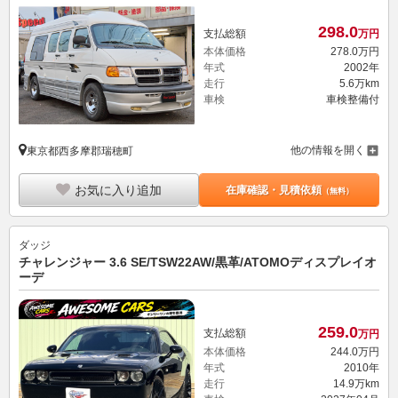
298.
0
支払総額
万円
本体価格
278.
0
万円
年式
2002年
走行
5.6万km
車検
車検整備付
他の情報を開く
東京都西多摩郡瑞穂町
お気に入り追加
在庫確認・見積依頼
（無料）
ダッジ
チャレンジャー 3.6 SE/TSW22AW/黒革/ATOMOディスプレイオ
ーデ
259.
0
支払総額
万円
本体価格
244.
0
万円
年式
2010年
走行
14.9万km