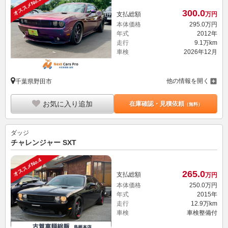
オススメNo.3
300.
0
支払総額
万円
本体価格
295.
0
万円
年式
2012年
走行
9.1万km
車検
2026年12月
他の情報を開く
千葉県野田市
お気に入り追加
在庫確認・見積依頼
（無料）
ダッジ
チャレンジャー SXT
オススメNo.4
265.
0
支払総額
万円
本体価格
250.
0
万円
年式
2015年
走行
12.9万km
車検
車検整備付