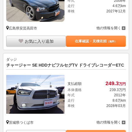
年式
2008年
走行
4.6万km
車検
2027年12月
他の情報を開く
広島県安芸高田市
お気に入り追加
在庫確認・見積依頼
（無料）
ダッジ
チャージャー SE HDDナビフルセグTV ドライブレコーダーETC
249.
3
支払総額
万円
本体価格
239.
3
万円
年式
2012年
走行
8.6万km
車検
2028年03月
他の情報を開く
茨城県つくば市