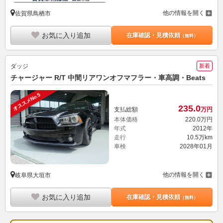
他の情報を開く
佐賀県鳥栖市
お気に入り追加
在庫確認・見積依頼
（無料）
ダッジ
新着
チャージャー R/T 中間リアワンオフマフラー・車高調・Beats
オススメNo.5
235.
0
支払総額
万円
本体価格
220.
0
万円
年式
2012年
走行
10.5万km
車検
2028年01月
他の情報を開く
岐阜県大垣市
お気に入り追加
在庫確認・見積依頼
（無料）