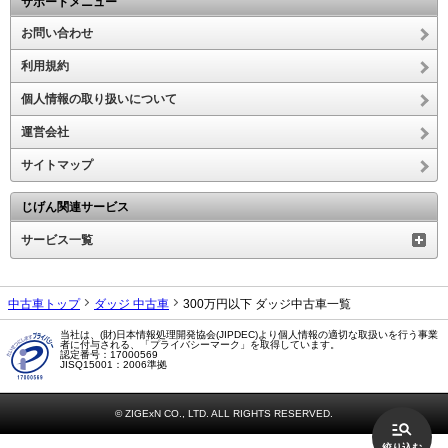
サポートメニュー
お問い合わせ
利用規約
個人情報の取り扱いについて
運営会社
サイトマップ
じげん関連サービス
サービス一覧
中古車トップ
ダッジ 中古車
300万円以下 ダッジ中古車一覧
当社は、(財)日本情報処理開発協会(JIPDEC)より個人情報の適切な取扱いを行う事業
者に付与される、「プライバシーマーク」を取得しています。
認定番号：17000569
JISQ15001：2006準拠
© ZIGExN CO., LTD. ALL RIGHTS RESERVED.
絞り込む