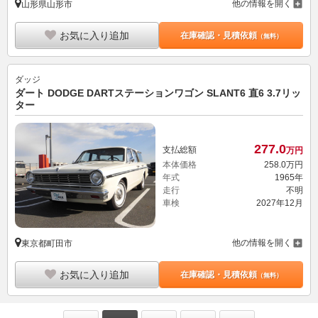
他の情報を開く
山形県山形市
お気に入り追加
在庫確認・見積依頼
（無料）
ダッジ
ダート DODGE DARTステーションワゴン SLANT6 直6 3.7リッ
ター
277.
0
支払総額
万円
本体価格
258.
0
万円
年式
1965年
走行
不明
車検
2027年12月
他の情報を開く
東京都町田市
お気に入り追加
在庫確認・見積依頼
（無料）