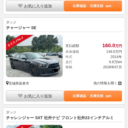
お気に入り追加
在庫確認・見積依頼
（無料）
ダッジ
チャージャー SE
オススメNo.2
160.
0
支払総額
万円
本体価格
149.
0
万円
年式
2014年
走行
6.6万km
車検
2028年07月
他の情報を開く
茨城県坂東市
お気に入り追加
在庫確認・見積依頼
（無料）
ダッジ
チャレンジャー SXT 社外ナビ フロント社外22インチアルミ