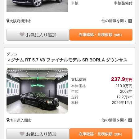
車検
車検整備付
他の情報を開く
大阪府摂津市
お気に入り追加
在庫確認・見積依頼
（無料）
ダッジ
マグナム RT 5.7 V8 ファイナルモデル SR BORLA ダウンサス
237.
9
支払総額
万円
本体価格
210.
0
万円
年式
2008年
走行
12.2万km
車検
2026年12月
他の情報を開く
埼玉県入間市
お気に入り追加
在庫確認・見積依頼
（無料）