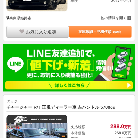
車検
2027年04月
他の情報を開く
兵庫県姫路市
お気に入り追加
在庫確認・見積依頼
（無料）
ダッジ
チャージャー R/T 正規ディーラー車 左ハンドル 5700cc
288.
0
支払総額
万円
本体価格
268.
0
万円