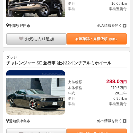
走行
16.0万km
車検
車検整備付
他の情報を開く
千葉県野田市
お気に入り追加
在庫確認・見積依頼
（無料）
ダッジ
チャレンジャー SE 並行車 社外22インチアルミホイール
288.
0
支払総額
万円
本体価格
270.
6
万円
年式
2011年
走行
6.9万km
車検
車検整備付
他の情報を開く
愛知県津島市