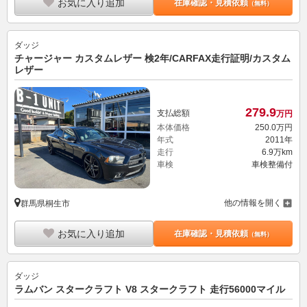
お気に入り追加
在庫確認・見積依頼
（無料）
ダッジ
チャージャー カスタムレザー 検2年/CARFAX走行証明/カスタム
レザー
279.
9
支払総額
万円
本体価格
250.
0
万円
年式
2011年
走行
6.9万km
車検
車検整備付
他の情報を開く
群馬県桐生市
お気に入り追加
在庫確認・見積依頼
（無料）
ダッジ
ラムバン スタークラフト V8 スタークラフト 走行56000マイル