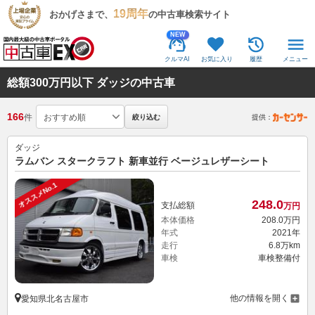
19周年
おかげさまで、
の中古車検索サイト
NEW
クルマAI
お気に入り
履歴
メニュー
総額300万円以下 ダッジの中古車
166
件
絞り込む
提供：
ダッジ
ラムバン スタークラフト 新車並行 ベージュレザーシート
オススメNo.1
248.
0
支払総額
万円
本体価格
208.
0
万円
年式
2021年
走行
6.8万km
車検
車検整備付
他の情報を開く
愛知県北名古屋市