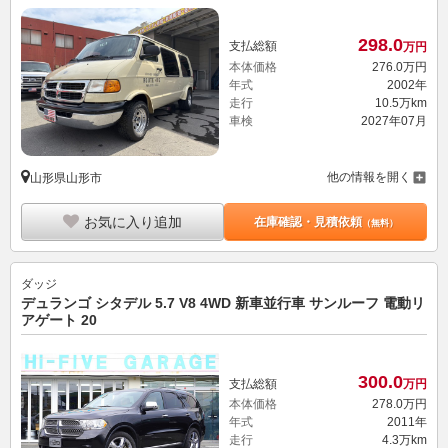
298.
0
支払総額
万円
本体価格
276.
0
万円
年式
2002年
走行
10.5万km
車検
2027年07月
他の情報を開く
山形県山形市
お気に入り追加
在庫確認・見積依頼
（無料）
ダッジ
デュランゴ シタデル 5.7 V8 4WD 新車並行車 サンルーフ 電動リ
アゲート 20
300.
0
支払総額
万円
本体価格
278.
0
万円
年式
2011年
走行
4.3万km