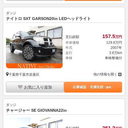
ダッジ
ナイトロ SXT GARSON20in LEDヘッドライト
157.
5
支払総額
万円
本体価格
129.
8
万円
年式
2007年
走行
3.8万km
車検
車検整備付
他の情報を開く
千葉県千葉市若葉区
お気に入り追加
在庫確認・見積依頼
（無料）
ダッジ
チャージャー SE GIOVANNA22in
261.
2