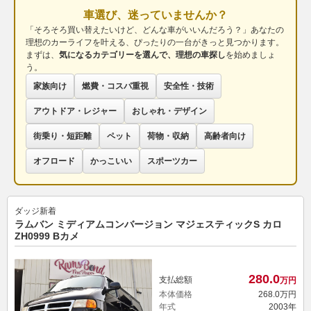
車選び、迷っていませんか？
「そろそろ買い替えたいけど、どんな車がいいんだろう？」あなたの
理想のカーライフを叶える、ぴったりの一台がきっと見つかります。
まずは、
気になるカテゴリーを選んで、理想の車探し
を始めましょ
う。
家族向け
燃費・コスパ重視
安全性・技術
アウトドア・レジャー
おしゃれ・デザイン
街乗り・短距離
ペット
荷物・収納
高齢者向け
オフロード
かっこいい
スポーツカー
ダッジ
新着
ラムバン ミディアムコンバージョン マジェスティックS カロ
ZH0999 Bカメ
280.
0
支払総額
万円
本体価格
268.
0
万円
年式
2003年