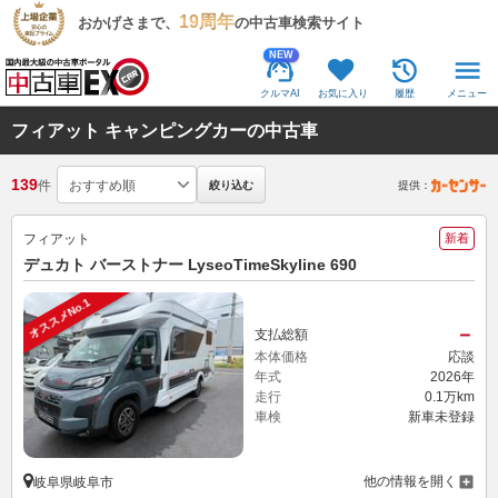
19周年
おかげさまで、
の中古車検索サイト
NEW
クルマAI
お気に入り
履歴
メニュー
フィアット キャンピングカーの中古車
139
件
絞り込む
提供：
フィアット
新着
デュカト バーストナー LyseoTimeSkyline 690
オススメNo.1
－
支払総額
本体価格
応談
年式
2026年
走行
0.1万km
車検
新車未登録
他の情報を開く
岐阜県岐阜市