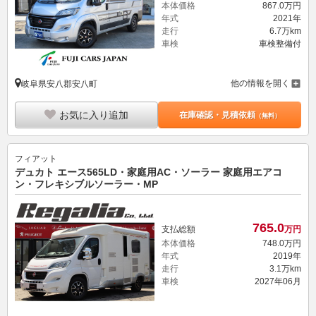
本体価格
867.
0
万円
年式
2021年
走行
6.7万km
車検
車検整備付
他の情報を開く
岐阜県安八郡安八町
お気に入り追加
在庫確認・見積依頼
（無料）
フィアット
デュカト エース565LD・家庭用AC・ソーラー 家庭用エアコ
ン・フレキシブルソーラー・MP
765.
0
支払総額
万円
本体価格
748.
0
万円
年式
2019年
走行
3.1万km
車検
2027年06月