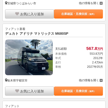
他の情報を開く
茨城県つくばみらい市
お気に入り追加
在庫確認・見積依頼
（無料）
フィアット
新着
デュカト アドリナ マトリックス M680SP
567.
8
支払総額
万円
本体価格
553.
8
万円
年式
2012年
走行
2.4万km
車検
2027年05月
他の情報を開く
栃木県宇都宮市
お気に入り追加
在庫確認・見積依頼
（無料）
フィアット