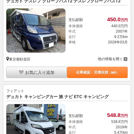
デュカト デスレフ グローブバスT2 デスレフグローブバスT2
450.
0
支払総額
万円
本体価格
440.
0
万円
年式
2007年
走行
9.2万km
車検
2028年03月
他の情報を開く
東京都杉並区
お気に入り追加
在庫確認・見積依頼
（無料）
フィアット
デュカト キャンピングカー 旅 ナビ ETC キャンピング
548.
8
支払総額
万円
本体価格
538.
8
万円
年式
2018年
走行
5.4万km