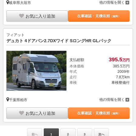
他の情報を開く
岐阜県大垣市
お気に入り追加
在庫確認・見積依頼
（無料）
フィアット
デュカト 4ドアバン2.7DXワイド SロングHR GLパック
395.
5
支払総額
万円
本体価格
385.
5
万円
年式
2009年
走行
7.8万km
車検
車検整備付
他の情報を開く
千葉県柏市
お気に入り追加
在庫確認・見積依頼
（無料）
前へ
1
2
3
次へ