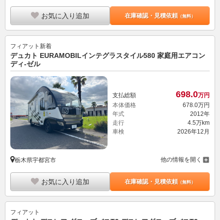
お気に入り追加
在庫確認・見積依頼
（無料）
フィアット
新着
デュカト EURAMOBILインテグラスタイル580 家庭用エアコン
ディ-ゼル
698.
0
支払総額
万円
本体価格
678.
0
万円
年式
2012年
走行
4.5万km
車検
2026年12月
他の情報を開く
栃木県宇都宮市
お気に入り追加
在庫確認・見積依頼
（無料）
フィアット