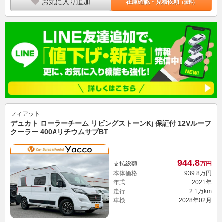
お気に入り追加
在庫確認・見積依頼
（無料）
フィアット
デュカト ローラーチーム リビングストーンKj 保証付 12Vルーフ
クーラー 400AリチウムサブBT
944.
8
支払総額
万円
本体価格
939.
8
万円
年式
2021年
走行
2.1万km
車検
2028年02月