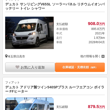
デュカト サンリビングV65SL ソーラーパネル リチウムイオンバ
ッテリー トイレ シャワー
908.
0
支払総額
万円
本体価格
895.
8
万円
年式
2021年
走行
1.9万km
車検
2028年04月
他の情報を開く
埼玉県日高市
お気に入り追加
在庫確認・見積依頼
（無料）
フィアット
デュカト アドリア製ツイン540SPプラス ルーフエアコン ボイラ
ー FFヒーター
879.
5
支払総額
万円