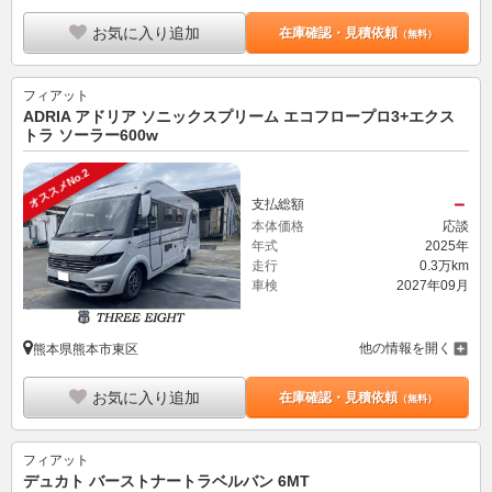
お気に入り追加
在庫確認・見積依頼
（無料）
フィアット
ADRIA アドリア ソニックスプリーム エコフロープロ3+エクス
トラ ソーラー600w
オススメNo.2
－
支払総額
本体価格
応談
年式
2025年
走行
0.3万km
車検
2027年09月
他の情報を開く
熊本県熊本市東区
お気に入り追加
在庫確認・見積依頼
（無料）
フィアット
デュカト バーストナートラベルバン 6MT