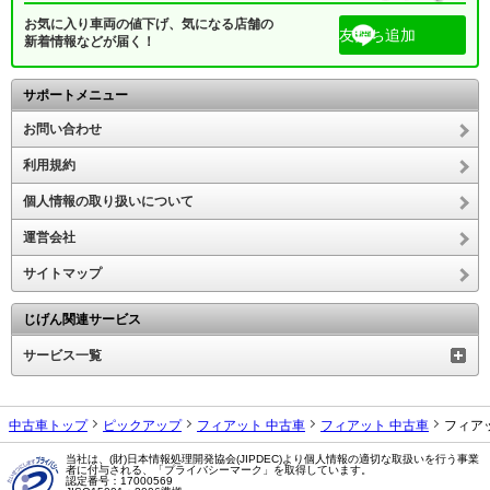
お気に入り車両の値下げ、気になる店舗の
友だち追加
新着情報などが届く！
サポートメニュー
お問い合わせ
利用規約
個人情報の取り扱いについて
運営会社
サイトマップ
じげん関連サービス
サービス一覧
中古車トップ
ピックアップ
フィアット 中古車
フィアット 中古車
フィア
当社は、(財)日本情報処理開発協会(JIPDEC)より個人情報の適切な取扱いを行う事業
者に付与される、「プライバシーマーク」を取得しています。
認定番号：17000569