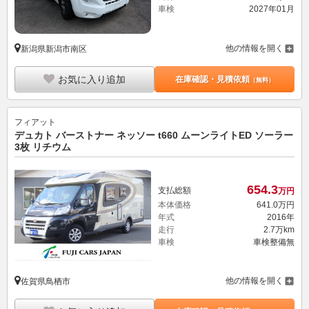
車検
2027年01月
他の情報を開く
新潟県新潟市南区
お気に入り追加
在庫確認・見積依頼
（無料）
フィアット
デュカト バーストナー ネッソー t660 ムーンライトED ソーラー
3枚 リチウム
654.
3
支払総額
万円
本体価格
641.
0
万円
年式
2016年
走行
2.7万km
車検
車検整備無
他の情報を開く
佐賀県鳥栖市