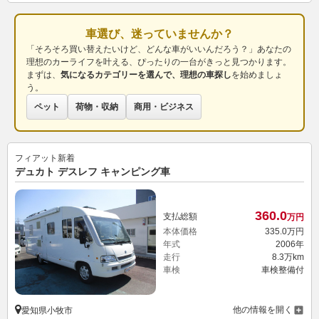
車選び、迷っていませんか？
「そろそろ買い替えたいけど、どんな車がいいんだろう？」あなたの
理想のカーライフを叶える、ぴったりの一台がきっと見つかります。
まずは、
気になるカテゴリーを選んで、理想の車探し
を始めましょ
う。
ペット
荷物・収納
商用・ビジネス
フィアット
新着
デュカト デスレフ キャンピング車
360.
0
支払総額
万円
本体価格
335.
0
万円
年式
2006年
走行
8.3万km
車検
車検整備付
他の情報を開く
愛知県小牧市