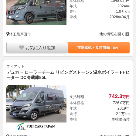
本体価格
1048.
0
万円
年式
2024年
走行
1.0万km
車検
2028年04月
他の情報を開く
埼玉県戸田市
お気に入り追加
在庫確認・見積依頼
（無料）
フィアット
デュカト ローラーチーム リビングストーン5 温水ボイラー FFヒ
ーター DC冷蔵庫85L
742.
3
支払総額
万円
本体価格
726.
0
万円
年式
2019年
走行
2.1万km
車検
車検整備付