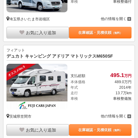
車検
車検整備付
他の情報を開く
埼玉県さいたま市岩槻区
お気に入り追加
在庫確認・見積依頼
（無料）
フィアット
デュカト キャンピング アドリア マトリックスM650SF
オススメNo.5
495.
1
支払総額
万円
本体価格
489.
0
万円
年式
2014年
走行
13.7万km
車検
車検整備無
他の情報を開く
茨城県笠間市
お気に入り追加
在庫確認・見積依頼
（無料）