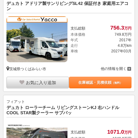
デュカト アドリア製サンリビングSL42 保証付き 家庭用エアコ
ン
756.
3
支払総額
万円
本体価格
749.
8
万円
年式
2017年
走行
4.8万km
車検
2027年03月
他の情報を開く
茨城県つくばみらい市
お気に入り追加
在庫確認・見積依頼
（無料）
フィアット
デュカト ローラーチーム リビングストーンKJ 右ハンドル
COOL STAR製クーラー サブバッ
1071.
0
支払総額
万円