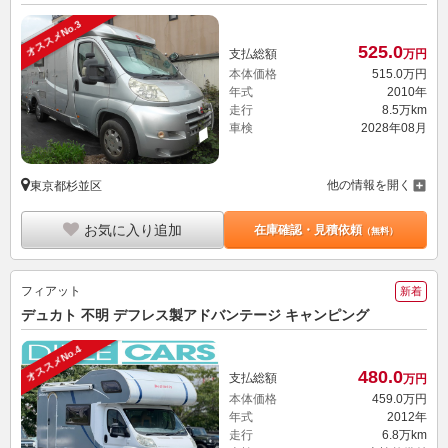
オススメNo.3
525.
0
支払総額
万円
本体価格
515.
0
万円
年式
2010年
走行
8.5万km
車検
2028年08月
他の情報を開く
東京都杉並区
お気に入り追加
在庫確認・見積依頼
（無料）
フィアット
新着
デュカト 不明 デフレス製アドバンテージ キャンピング
オススメNo.4
480.
0
支払総額
万円
本体価格
459.
0
万円
年式
2012年
走行
6.8万km