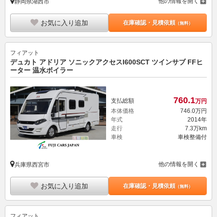
他の情報を開く
静岡県湖西市
お気に入り追加
在庫確認・見積依頼
（無料）
フィアット
デュカト アドリア ソニックアクセスI600SCT ツインサブ FFヒ
ーター 温水ボイラー
760.
1
支払総額
万円
本体価格
746.
0
万円
年式
2014年
走行
7.3万km
車検
車検整備付
他の情報を開く
兵庫県西宮市
お気に入り追加
在庫確認・見積依頼
（無料）
フィアット