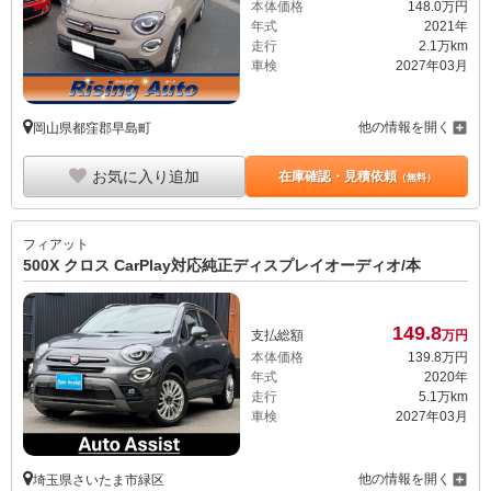
本体価格
148.
0
万円
年式
2021年
走行
2.1万km
車検
2027年03月
他の情報を開く
岡山県都窪郡早島町
お気に入り追加
在庫確認・見積依頼
（無料）
フィアット
500X クロス CarPlay対応純正ディスプレイオーディオ/本
149.
8
支払総額
万円
本体価格
139.
8
万円
年式
2020年
走行
5.1万km
車検
2027年03月
他の情報を開く
埼玉県さいたま市緑区