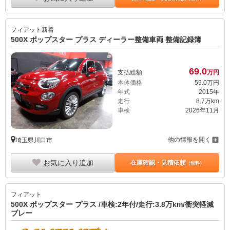
フィアット
新着
500X ポップスター プラス ディーラー整備車両 整備記録簿
69.
0
支払総額
万円
本体価格
59.
0
万円
年式
2015年
走行
8.7万km
車検
2026年11月
他の情報を開く
埼玉県川口市
お気に入り追加
在庫確認・見積依頼
（無料）
フィアット
500X ポップスター プラス /車検:2年付/走行:3.8万km/衝突軽減
ブレー