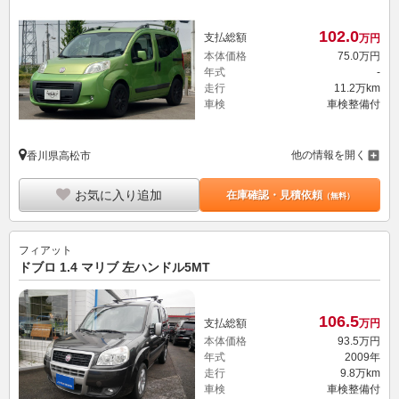
102.
0
支払総額
万円
本体価格
75.
0
万円
年式
-
走行
11.2万km
車検
車検整備付
他の情報を開く
香川県高松市
お気に入り追加
在庫確認・見積依頼
（無料）
フィアット
ドブロ 1.4 マリブ 左ハンドル5MT
106.
5
支払総額
万円
本体価格
93.
5
万円
年式
2009年
走行
9.8万km
車検
車検整備付