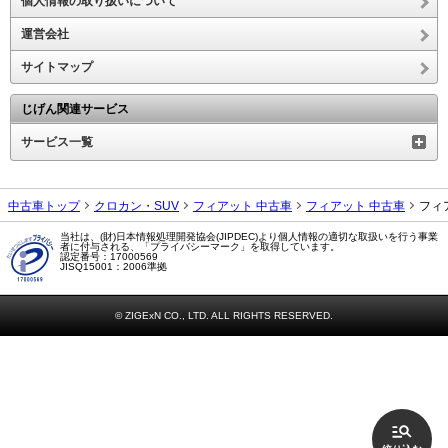
個人情報の取り扱いについて
運営会社
サイトマップ
じげん関連サービス
サービス一覧
中古車トップ
クロカン・SUV
フィアット 中古車
フィアット 中古車
フィ
当社は、(財)日本情報処理開発協会(JIPDEC)より個人情報の適切な取扱いを行う事業
者に付与される、「プライバシーマーク」を取得しています。
認定番号：17000569
JISQ15001：2006準拠
© ZIGExN CO., LTD. ALL RIGHTS RESERVED.