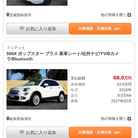
他の情報を開く
茨城県鉾田市
お気に入り追加
在庫確認・見積依頼
（無料）
フィアット
500X ポップスター プラス 茶革シート/社外ナビ/TV/Bカメ
ラ/Bluetooth
68.
0
支払総額
万円
本体価格
53.
0
万円
年式
2016年
走行
8.0万km
車検
2027年03月
他の情報を開く
岐阜県海津市
お気に入り追加
在庫確認・見積依頼
（無料）