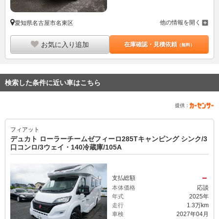
他の情報を開く
愛知県名古屋市名東区
お気に入り追加
在庫確認・見積依頼
（無料）
検索した条件に近い車はこちら
提供：
フィアット
デュカト ローラーチームゼフィーロ285Tキャンピング シンク/3
口コンロ/3ウェイ・140冷蔵庫/105A
－
支払総額
本体価格
応談
年式
2025年
走行
1.3万km
車検
2027年04月