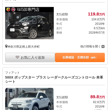
119.
8
支払総額
万円
本体価格
104.
8
万円
年式
2018年
走行
6.5万km
車検
2028年07月
他の情報を開く
神奈川県足柄上郡大井町
お気に入り追加
在庫確認・見積依頼
（無料）
フィアット
500X ポップスター プラス レーダークルーズコントロール 本革
シート
89.
8
支払総額
万円
本体価格
82.
8
万円
年式
2016年