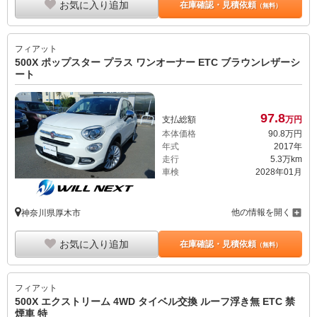
お気に入り追加
在庫確認・見積依頼
（無料）
フィアット
500X ポップスター プラス ワンオーナー ETC ブラウンレザーシ
ート
97.
8
支払総額
万円
本体価格
90.
8
万円
年式
2017年
走行
5.3万km
車検
2028年01月
他の情報を開く
神奈川県厚木市
お気に入り追加
在庫確認・見積依頼
（無料）
フィアット
500X エクストリーム 4WD タイベル交換 ルーフ浮き無 ETC 禁
煙車 特