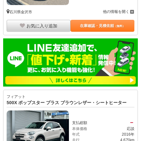
他の情報を開く
石川県金沢市
お気に入り追加
在庫確認・見積依頼
（無料）
フィアット
500X ポップスター プラス ブラウンレザー・シートヒーター
－
支払総額
本体価格
応談
年式
2016年
走行
4.6万km