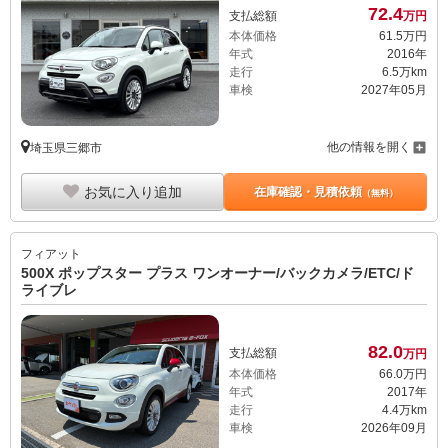
72.
4
支払総額
万円
本体価格
61.
5
万円
年式
2016年
走行
6.5万km
車検
2027年05月
他の情報を開く
埼玉県三郷市
お気に入り追加
在庫確認・見積依頼
（無料）
フィアット
500X ポップスター プラス ワンオーナー/バックカメラ/ETC/ド
ライブレ
82.
0
支払総額
万円
本体価格
66.
0
万円
年式
2017年
走行
4.4万km
車検
2026年09月