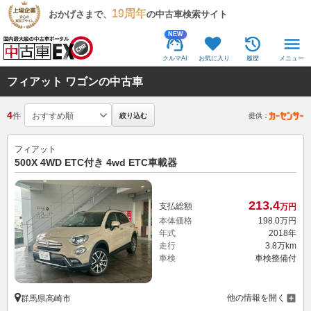
19周年
おかげさまで、
の中古車検索サイト
NEW
クルマAI
お気に入り
履歴
メニュー
フィアット ワゴンの中古車
4
件
絞り込む
提供：
フィアット
500X 4WD ETC付き 4wd ETC車載器
213.
4
支払総額
万円
本体価格
198.
0
万円
年式
2018年
走行
3.8万km
車検
車検整備付
他の情報を開く
群馬県高崎市