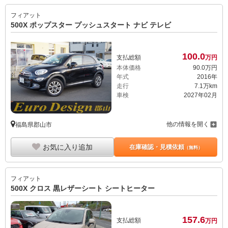
フィアット
500X ポップスター プッシュスタート ナビ テレビ
100.
0
支払総額
万円
本体価格
90.
0
万円
年式
2016年
走行
7.1万km
車検
2027年02月
他の情報を開く
福島県郡山市
お気に入り追加
在庫確認・見積依頼
（無料）
フィアット
500X クロス 黒レザーシート シートヒーター
157.
6
支払総額
万円