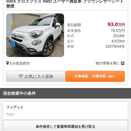
500X クロスプラス 4WD ユーザー買取車 ブラウンレザーシート
禁煙
93.
0
支払総額
万円
本体価格
78.
0
万円
年式
2018年
走行
8.6万km
車検
2027年04月
他の情報を開く
大分県別府市
お気に入り追加
在庫確認・見積依頼
（無料）
現在検索中の条件
フィアット
ワゴン
条件保存して新着車両通知を受け取る