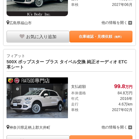
車検
2027年06月
他の情報を開く
広島県福山市
お気に入り追加
在庫確認・見積依頼
（無料）
フィアット
500X ポップスター プラス タイベル交換 純正オーディオ ETC
革シート
99.
8
支払総額
万円
本体価格
84.
8
万円
年式
2016年
走行
4.6万km
車検
2027年02月
他の情報を開く
神奈川県足柄上郡大井町