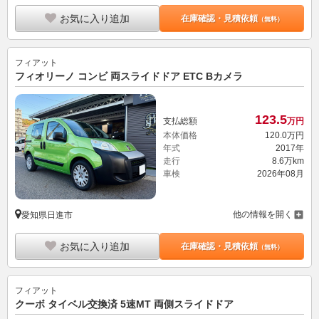
お気に入り追加
在庫確認・見積依頼
（無料）
フィアット
フィオリーノ コンビ 両スライドドア ETC Bカメラ
123.
5
支払総額
万円
本体価格
120.
0
万円
年式
2017年
走行
8.6万km
車検
2026年08月
他の情報を開く
愛知県日進市
お気に入り追加
在庫確認・見積依頼
（無料）
フィアット
クーボ タイベル交換済 5速MT 両側スライドドア