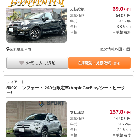
69.
0
支払総額
万円
本体価格
54.
0
万円
年式
2017年
走行
3.8万km
車検
車検整備無
他の情報を開く
栃木県真岡市
お気に入り追加
在庫確認・見積依頼
（無料）
フィアット
500X コンフォート 240台限定車/AppleCarPlay/シートヒータ
ー/
157.
8
支払総額
万円
本体価格
147.
0
万円
年式
2022年
走行
2.1万km
車検
車検整備付