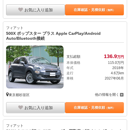
お気に入り追加
在庫確認・見積依頼
（無料）
フィアット
500X ポップスター プラス Apple CarPlay/Android
Auto/Bluetooth接続
136.
9
支払総額
万円
本体価格
115.
0
万円
年式
2018年
走行
4.6万km
車検
2027年06月
他の情報を開く
東京都杉並区
お気に入り追加
在庫確認・見積依頼
（無料）
フィアット