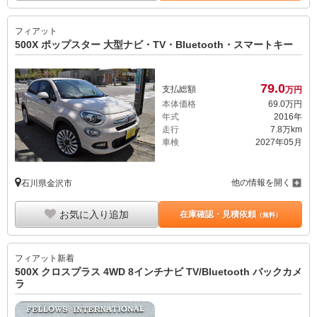
フィアット
500X ポップスター 大型ナビ・TV・Bluetooth・スマートキー
79.
0
支払総額
万円
本体価格
69.
0
万円
年式
2016年
走行
7.8万km
車検
2027年05月
他の情報を開く
石川県金沢市
お気に入り追加
在庫確認・見積依頼
（無料）
フィアット
新着
500X クロスプラス 4WD 8インチナビ TV/Bluetooth バックカメ
ラ