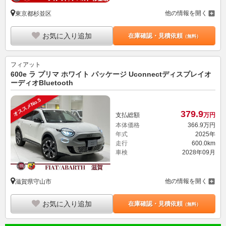
他の情報を開く
東京都杉並区
お気に入り追加
在庫確認・見積依頼
（無料）
フィアット
600e ラ プリマ ホワイト パッケージ Uconnectディスプレイオ
ーディオBluetooth
オススメNo.5
379.
9
支払総額
万円
本体価格
366.
9
万円
年式
2025年
走行
600.0km
車検
2028年09月
他の情報を開く
滋賀県守山市
お気に入り追加
在庫確認・見積依頼
（無料）