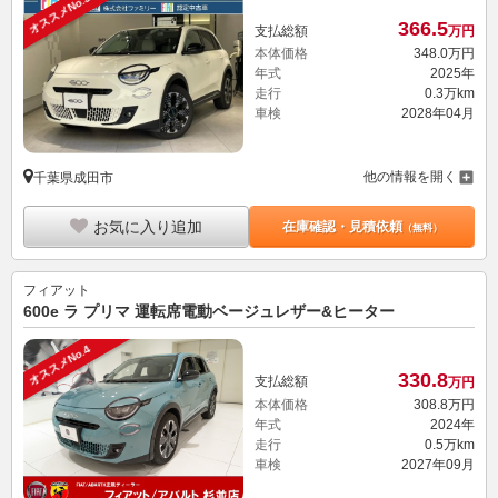
オススメNo.3
366.
5
支払総額
万円
本体価格
348.
0
万円
年式
2025年
走行
0.3万km
車検
2028年04月
他の情報を開く
千葉県成田市
お気に入り追加
在庫確認・見積依頼
（無料）
フィアット
600e ラ プリマ 運転席電動ベージュレザー&ヒーター
オススメNo.4
330.
8
支払総額
万円
本体価格
308.
8
万円
年式
2024年
走行
0.5万km
車検
2027年09月