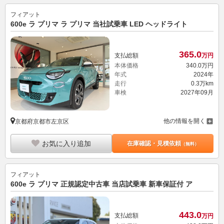
フィアット
600e ラ プリマ ラ プリマ 当社試乗車 LED ヘッドライト
365.
0
支払総額
万円
本体価格
340.
0
万円
年式
2024年
走行
0.3万km
車検
2027年09月
他の情報を開く
京都府京都市左京区
お気に入り追加
在庫確認・見積依頼
（無料）
フィアット
600e ラ プリマ 正規認定中古車 当店試乗車 新車保証付 ア
443.
0
支払総額
万円