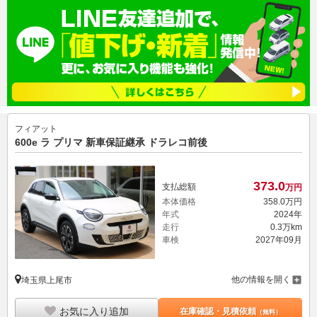
フィアット
600e ラ プリマ 新車保証継承 ドラレコ前後
373.
0
支払総額
万円
本体価格
358.
0
万円
年式
2024年
走行
0.3万km
車検
2027年09月
他の情報を開く
埼玉県上尾市
お気に入り追加
在庫確認・見積依頼
（無料）