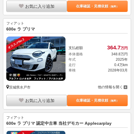
お気に入り追加
在庫確認・見積依頼
（無料）
フィアット
600e ラ プリマ
オススメNo.2
364.
7
支払総額
万円
本体価格
348.
8
万円
年式
2025年
走行
0.4万km
車検
2028年03月
他の情報を開く
茨城県水戸市
お気に入り追加
在庫確認・見積依頼
（無料）
フィアット
600e ラ プリマ 認定中古車 当社デモカー Applecarplay