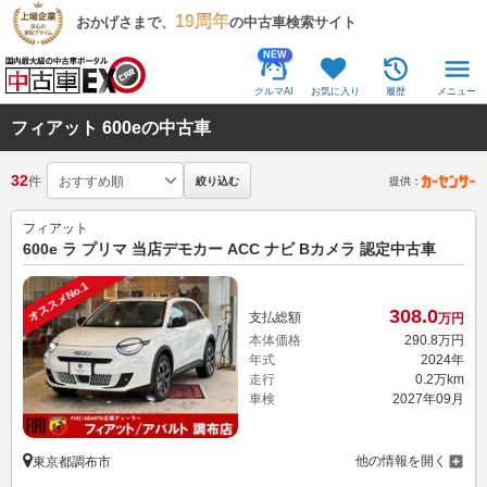
19周年
おかげさまで、
の中古車検索サイト
NEW
クルマAI
お気に入り
履歴
メニュー
フィアット 600eの中古車
32
件
絞り込む
提供：
フィアット
600e ラ プリマ 当店デモカー ACC ナビ Bカメラ 認定中古車
オススメNo.1
308.
0
支払総額
万円
本体価格
290.
8
万円
年式
2024年
走行
0.2万km
車検
2027年09月
他の情報を開く
東京都調布市