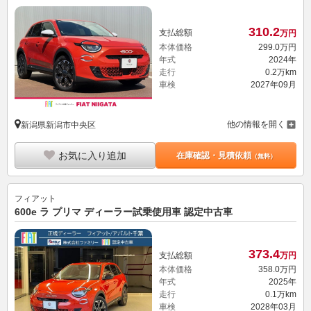
310.
2
支払総額
万円
本体価格
299.
0
万円
年式
2024年
走行
0.2万km
車検
2027年09月
他の情報を開く
新潟県新潟市中央区
お気に入り追加
在庫確認・見積依頼
（無料）
フィアット
600e ラ プリマ ディーラー試乗使用車 認定中古車
373.
4
支払総額
万円
本体価格
358.
0
万円
年式
2025年
走行
0.1万km
車検
2028年03月