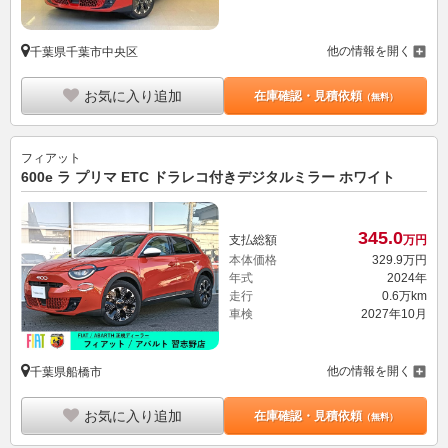
他の情報を開く
千葉県千葉市中央区
お気に入り追加
在庫確認・見積依頼
（無料）
フィアット
600e ラ プリマ ETC ドラレコ付きデジタルミラー ホワイト
345.
0
支払総額
万円
本体価格
329.
9
万円
年式
2024年
走行
0.6万km
車検
2027年10月
他の情報を開く
千葉県船橋市
お気に入り追加
在庫確認・見積依頼
（無料）