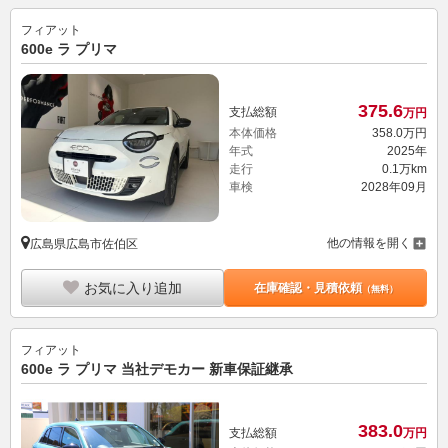
フィアット
600e ラ プリマ
375.
6
支払総額
万円
本体価格
358.
0
万円
年式
2025年
走行
0.1万km
車検
2028年09月
他の情報を開く
広島県広島市佐伯区
お気に入り追加
在庫確認・見積依頼
（無料）
フィアット
600e ラ プリマ 当社デモカー 新車保証継承
383.
0
支払総額
万円