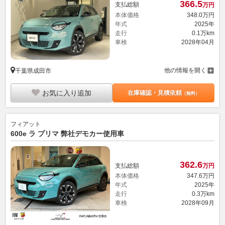
366.
5
支払総額
万円
本体価格
348.
0
万円
年式
2025年
走行
0.1万km
車検
2028年04月
他の情報を開く
千葉県成田市
お気に入り追加
在庫確認・見積依頼
（無料）
フィアット
600e ラ プリマ 弊社デモカー使用車
362.
6
支払総額
万円
本体価格
347.
6
万円
年式
2025年
走行
0.3万km
車検
2028年09月