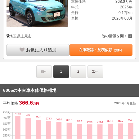
本体価格
368.
0
万円
年式
2025年
走行
0.1万km
車検
2028年03月
他の情報を開く
埼玉県上尾市
お気に入り追加
在庫確認・見積依頼
（無料）
前へ
1
2
次へ
600eの中古車本体価格相場
366.6
平均価格
2026年8月
更新
万円