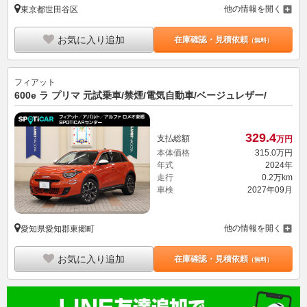
他の情報を開く
東京都世田谷区
お気に入り追加
在庫確認・見積依頼
（無料）
フィアット
600e ラ プリマ 元試乗車/禁煙/電気自動車/ベージュレザー/
329.
4
支払総額
万円
本体価格
315.
0
万円
年式
2024年
走行
0.2万km
車検
2027年09月
他の情報を開く
愛知県愛知郡東郷町
お気に入り追加
在庫確認・見積依頼
（無料）