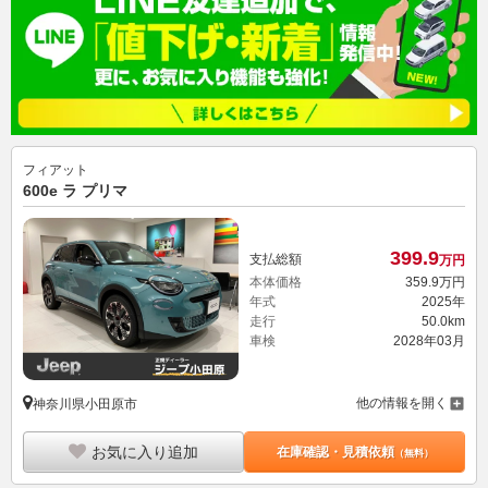
フィアット
600e ラ プリマ
399.
9
支払総額
万円
本体価格
359.
9
万円
年式
2025年
走行
50.0km
車検
2028年03月
他の情報を開く
神奈川県小田原市
お気に入り追加
在庫確認・見積依頼
（無料）