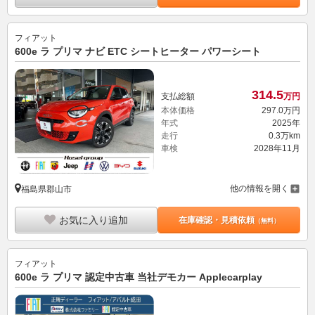
フィアット
600e ラ プリマ ナビ ETC シートヒーター パワーシート
314.
5
支払総額
万円
本体価格
297.
0
万円
年式
2025年
走行
0.3万km
車検
2028年11月
他の情報を開く
福島県郡山市
お気に入り追加
在庫確認・見積依頼
（無料）
フィアット
600e ラ プリマ 認定中古車 当社デモカー Applecarplay