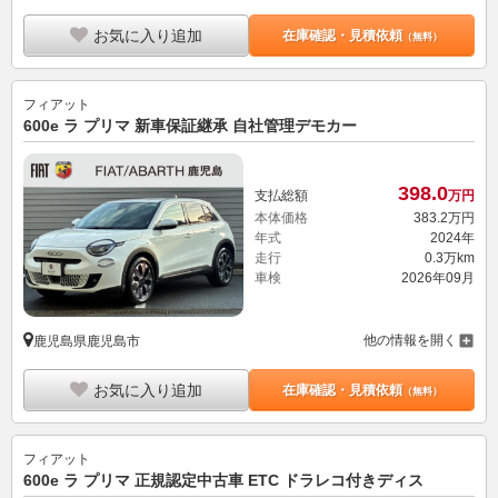
お気に入り追加
在庫確認・見積依頼
（無料）
フィアット
600e ラ プリマ 新車保証継承 自社管理デモカー
398.
0
支払総額
万円
本体価格
383.
2
万円
年式
2024年
走行
0.3万km
車検
2026年09月
他の情報を開く
鹿児島県鹿児島市
お気に入り追加
在庫確認・見積依頼
（無料）
フィアット
600e ラ プリマ 正規認定中古車 ETC ドラレコ付きディス