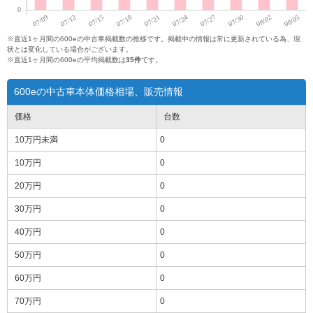
※直近1ヶ月間の600eの中古車掲載数の推移です。掲載中の情報は常に更新されている為、現
状とは変化している場合がございます。
※直近1ヶ月間の600eの平均掲載数は
35件
です。
600eの中古車本体価格相場、販売情報
価格
台数
10万円
未満
0
10万円
0
20万円
0
30万円
0
40万円
0
50万円
0
60万円
0
70万円
0