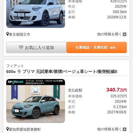
本体価格
428.
0
万円
年式
2025年
走行
500.0km
車検
2028年12月
他の情報を開く
東京都国立市
お気に入り追加
在庫確認・見積依頼
（無料）
フィアット
600e ラ プリマ 元試乗車/禁煙/ベージュ革シート/衝突軽減B
340.
7
支払総額
万円
本体価格
325.
0
万円
年式
2024年
走行
0.1万km
車検
2027年09月
他の情報を開く
愛知県愛知郡東郷町