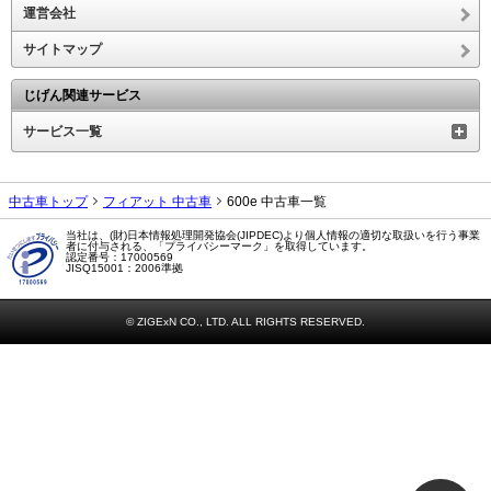
運営会社
サイトマップ
じげん関連サービス
サービス一覧
中古車トップ
フィアット 中古車
600e 中古車一覧
当社は、(財)日本情報処理開発協会(JIPDEC)より個人情報の適切な取扱いを行う事業
者に付与される、「プライバシーマーク」を取得しています。
認定番号：17000569
JISQ15001：2006準拠
© ZIGExN CO., LTD. ALL RIGHTS RESERVED.