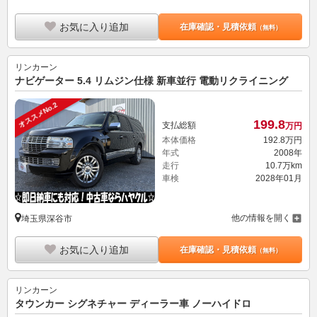
お気に入り追加
在庫確認・見積依頼
（無料）
リンカーン
ナビゲーター 5.4 リムジン仕様 新車並行 電動リクライニング
オススメNo.2
199.
8
支払総額
万円
本体価格
192.
8
万円
年式
2008年
走行
10.7万km
車検
2028年01月
他の情報を開く
埼玉県深谷市
お気に入り追加
在庫確認・見積依頼
（無料）
リンカーン
タウンカー シグネチャー ディーラー車 ノーハイドロ