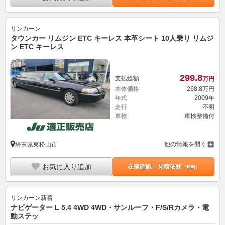
リンカーン
タウンカー リムジン ETC キーレス 本革シート 10人乗り リムジ
ン ETC キーレス
299.
8
支払総額
万円
本体価格
268.
8
万円
年式
2009年
走行
不明
車検
車検整備付
他の情報を開く
埼玉県東松山市
お気に入り追加
在庫確認・見積依頼
（無料）
リンカーン
新着
ナビゲーター L 5.4 4WD 4WD・サンルーフ・F/S/Rカメラ・電
動ステッ