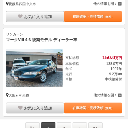
他の情報を開く
愛媛県四国中央市
お気に入り追加
在庫確認・見積依頼
（無料）
リンカーン
マークVIII 4.6 後期モデル ディーラー車
150.
0
支払総額
万円
本体価格
138.
0
万円
年式
1997年
走行
9.2万km
車検
車検整備付
他の情報を開く
大阪府和泉市
お気に入り追加
在庫確認・見積依頼
（無料）
前へ
1
2
3
次へ