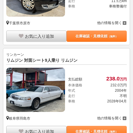
走行
11.5万km
車検
車検整備付
他の情報を開く
千葉県市原市
お気に入り追加
在庫確認・見積依頼
（無料）
リンカーン
リムジン 対面シート9人乗り リムジン
238.
0
支払総額
万円
本体価格
232.
0
万円
年式
2004年
走行
不明
車検
2028年04月
他の情報を開く
岐阜県羽島市
お気に入り追加
在庫確認・見積依頼
（無料）