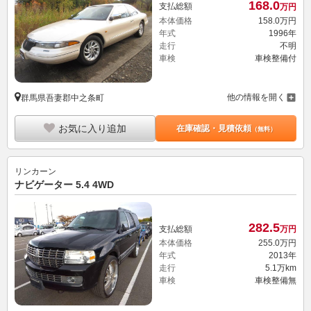
168.
0
支払総額
万円
本体価格
158.
0
万円
年式
1996年
走行
不明
車検
車検整備付
他の情報を開く
群馬県吾妻郡中之条町
お気に入り追加
在庫確認・見積依頼
（無料）
リンカーン
ナビゲーター 5.4 4WD
282.
5
支払総額
万円
本体価格
255.
0
万円
年式
2013年
走行
5.1万km
車検
車検整備無