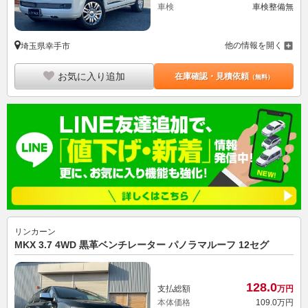
車検
車検整備無
他の情報を開く
埼玉県幸手市
お気に入り追加
在庫確認・見積依頼
（無料）
リンカーン
MKX 3.7 4WD 黒革ベンチレーター パノラマルーフ 12セグ
128.
0
支払総額
万円
本体価格
109.
0
万円