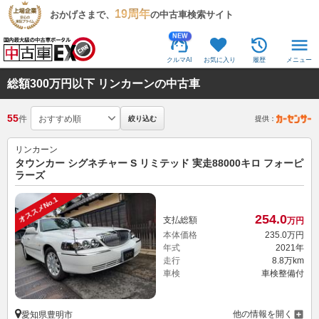
19周年
おかげさまで、
の中古車検索サイト
NEW
クルマAI
お気に入り
履歴
メニュー
総額300万円以下 リンカーンの中古車
55
件
絞り込む
提供：
リンカーン
タウンカー シグネチャー S リミテッド 実走88000キロ フォーピ
ラーズ
オススメNo.1
254.
0
支払総額
万円
本体価格
235.
0
万円
年式
2021年
走行
8.8万km
車検
車検整備付
他の情報を開く
愛知県豊明市