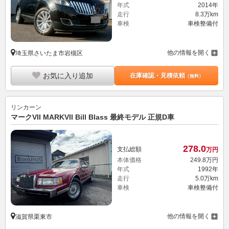
年式
2014年
走行
8.3万km
車検
車検整備付
他の情報を開く
埼玉県さいたま市岩槻区
お気に入り追加
在庫確認・見積依頼
（無料）
リンカーン
マークVII MARKVII Bill Blass 最終モデル 正規D車
278.
0
支払総額
万円
本体価格
249.
8
万円
年式
1992年
走行
5.0万km
車検
車検整備付
他の情報を開く
滋賀県栗東市