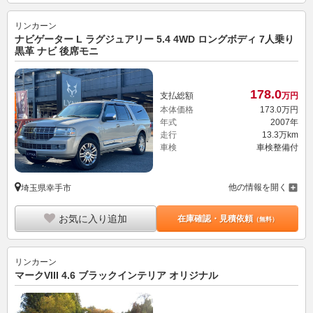
リンカーン
ナビゲーター L ラグジュアリー 5.4 4WD ロングボディ 7人乗り
黒革 ナビ 後席モニ
178.
0
支払総額
万円
本体価格
173.
0
万円
年式
2007年
走行
13.3万km
車検
車検整備付
他の情報を開く
埼玉県幸手市
お気に入り追加
在庫確認・見積依頼
（無料）
リンカーン
マークVIII 4.6 ブラックインテリア オリジナル