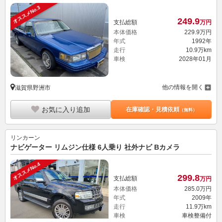
オススメNo.3
249.
9
支払総額
万円
本体価格
229.
9
万円
年式
1992年
走行
10.9万km
車検
2028年01月
他の情報を開く
滋賀県野洲市
お気に入り追加
在庫確認・見積依頼
（無料）
リンカーン
ナビゲーター リムジン仕様 6人乗り 社外ナビ Bカメラ
オススメNo.4
299.
8
支払総額
万円
本体価格
285.
0
万円
年式
2009年
走行
11.9万km
車検
車検整備付