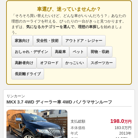
車選び、迷っていませんか？
「そろそろ買い替えたいけど、どんな車がいいんだろう？」あなたの
理想のカーライフを叶える、ぴったりの一台がきっと見つかります。
まずは、
気になるカテゴリーを選んで、理想の車探し
を始めましょ
う。
家族向け
安全性・技術
アウトドア・レジャー
おしゃれ・デザイン
高級車
ペット
荷物・収納
高齢者向け
オフロード
かっこいい
スポーツカー
長距離ドライブ
リンカーン
MKX 3.7 4WD ディーラー車 4WD パノラマサンルーフ
198.
0
支払総額
万円
本体価格
183.
0
万円
年式
2013年