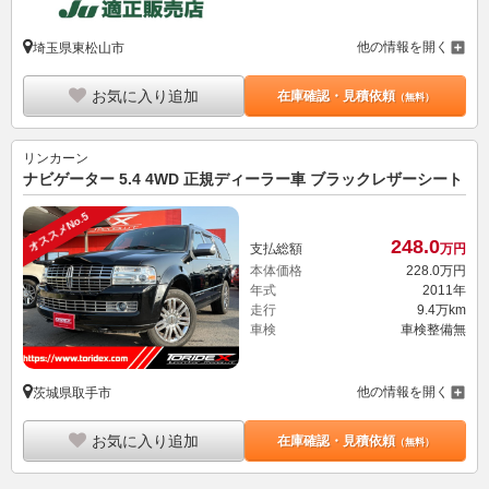
他の情報を開く
埼玉県東松山市
お気に入り追加
在庫確認・見積依頼
（無料）
リンカーン
ナビゲーター 5.4 4WD 正規ディーラー車 ブラックレザーシート
オススメNo.5
248.
0
支払総額
万円
本体価格
228.
0
万円
年式
2011年
走行
9.4万km
車検
車検整備無
他の情報を開く
茨城県取手市
お気に入り追加
在庫確認・見積依頼
（無料）