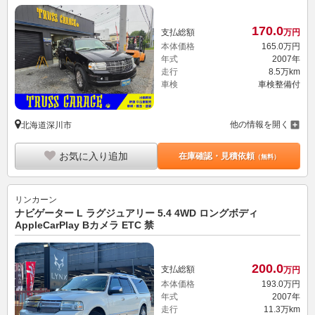
170.
0
支払総額
万円
本体価格
165.
0
万円
年式
2007年
走行
8.5万km
車検
車検整備付
他の情報を開く
北海道深川市
お気に入り追加
在庫確認・見積依頼
（無料）
リンカーン
ナビゲーター L ラグジュアリー 5.4 4WD ロングボディ
AppleCarPlay Bカメラ ETC 禁
200.
0
支払総額
万円
本体価格
193.
0
万円
年式
2007年
走行
11.3万km