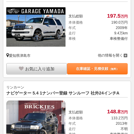
197.
5
支払総額
万円
本体価格
190.
0
万円
年式
2009年
走行
9.4万km
車検
車検整備付
他の情報を開く
愛知県津島市
お気に入り追加
在庫確認・見積依頼
（無料）
リンカーン
ナビゲーター 5.4 1ナンバー登録 サンルーフ 社外24インチA
148.
8
支払総額
万円
本体価格
133.
2
万円
年式
2013年
走行
不明