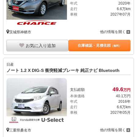
年式
2020年
走行
6.6万km
車検
2027年07月
他の情報を開く
茨城県神栖市
お気に入り追加
在庫確認・見積依頼
（無料）
日産
ノート 1.2 X DIG-S 衝突軽減ブレーキ 純正ナビ Bluetooth
49.
6
支払総額
万円
本体価格
40.
1
万円
年式
2016年
走行
6.6万km
車検
2027年05月
他の情報を開く
三重県桑名市