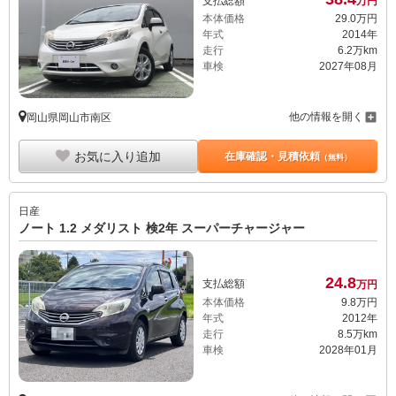
支払総額
万円
本体価格
29.
0
万円
年式
2014年
走行
6.2万km
車検
2027年08月
他の情報を開く
岡山県岡山市南区
お気に入り追加
在庫確認・見積依頼
（無料）
日産
ノート 1.2 メダリスト 検2年 スーパーチャージャー
24.
8
支払総額
万円
本体価格
9.
8
万円
年式
2012年
走行
8.5万km
車検
2028年01月