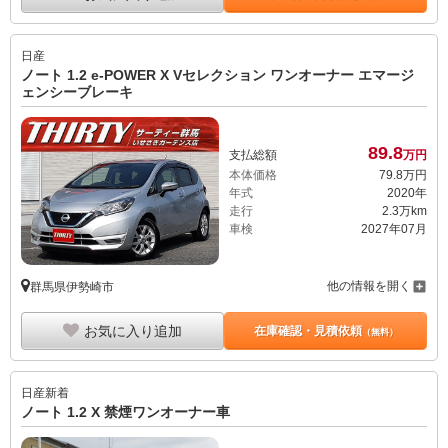
日産
ノート 1.2 e-POWER X Vセレクション ワンオーナー エマージ
ェンシーブレーキ
89.
8
支払総額
万円
本体価格
79.
8
万円
年式
2020年
走行
2.3万km
車検
2027年07月
他の情報を開く
群馬県伊勢崎市
お気に入り追加
在庫確認・見積依頼
（無料）
日産
新着
ノート 1.2 X 禁煙ワンオーナー車