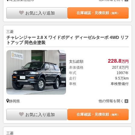
お気に入り追加
在庫確認・見積依頼
（無料）
三菱
チャレンジャー 2.8 X ワイドボディ ディーゼルターボ 4WD リフ
トアップ 同色全塗装
228.
8
支払総額
万円
本体価格
207.
8
万円
年式
1997年
走行
9.5万km
車検
車検整備付
他の情報を開く
静岡県
お気に入り追加
在庫確認・見積依頼
（無料）
三菱