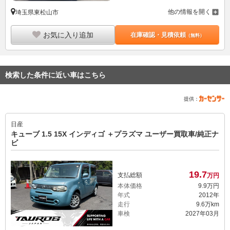
他の情報を開く
埼玉県東松山市
お気に入り追加
在庫確認・見積依頼
（無料）
検索した条件に近い車はこちら
提供：
日産
キューブ 1.5 15X インディゴ ＋プラズマ ユーザー買取車/純正ナ
ビ
19.
7
支払総額
万円
本体価格
9.
9
万円
年式
2012年
走行
9.6万km
車検
2027年03月