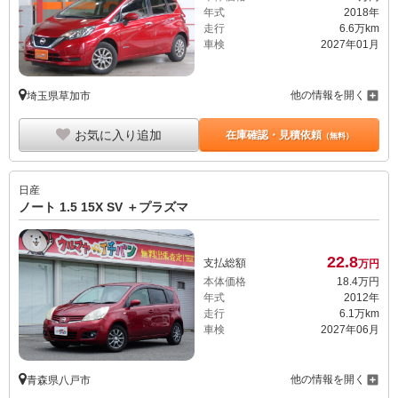
年式
2018年
走行
6.6万km
車検
2027年01月
他の情報を開く
埼玉県草加市
お気に入り追加
在庫確認・見積依頼
（無料）
日産
ノート 1.5 15X SV ＋プラズマ
22.
8
支払総額
万円
本体価格
18.
4
万円
年式
2012年
走行
6.1万km
車検
2027年06月
他の情報を開く
青森県八戸市