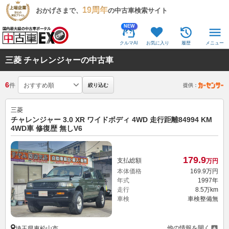
19周年
おかげさまで、
の中古車検索サイト
NEW
クルマAI
お気に入り
履歴
メニュー
三菱 チャレンジャーの中古車
6
件
絞り込む
提供：
三菱
チャレンジャー 3.0 XR ワイドボディ 4WD 走行距離84994 KM
4WD車 修復歴 無しV6
179.
9
支払総額
万円
本体価格
169.
9
万円
年式
1997年
走行
8.5万km
車検
車検整備無
他の情報を開く
埼玉県東松山市