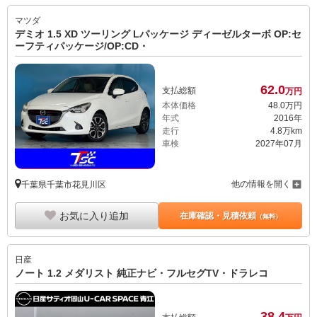
マツダ
デミオ 1.5 XD ツーリング Lパッケージ ディーゼルターボ OP:セ
ーフティパッケージ/OP:CD・
62.
0
支払総額
万円
本体価格
48.
0
万円
年式
2016年
走行
4.8万km
車検
2027年07月
他の情報を開く
千葉県千葉市花見川区
お気に入り追加
在庫確認・見積依頼
（無料）
日産
ノート 1.2 メダリスト 純正ナビ・フルセグTV・ドラレコ
38.
4