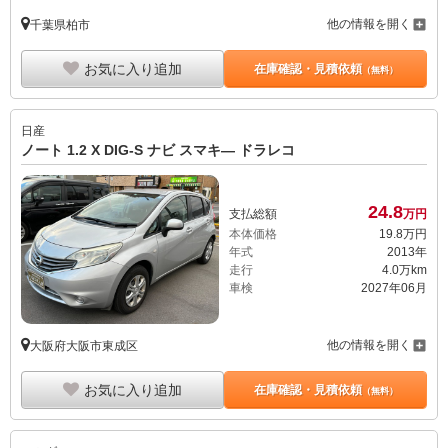
他の情報を開く
千葉県柏市
お気に入り追加
在庫確認・見積依頼
（無料）
日産
ノート 1.2 X DIG-S ナビ スマキ— ドラレコ
24.
8
支払総額
万円
本体価格
19.
8
万円
年式
2013年
走行
4.0万km
車検
2027年06月
他の情報を開く
大阪府大阪市東成区
お気に入り追加
在庫確認・見積依頼
（無料）