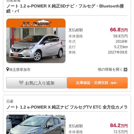
日産
新着
ノート 1.2 e-POWER X 純正SDナビ・フルセグ・Bluetooth接
続・バ
66.
8
支払総額
万円
本体価格
58.
8
万円
年式
2018年
走行
5.2万km
車検
2027年09月
他の情報を開く
埼玉県草加市
お気に入り追加
在庫確認・見積依頼
（無料）
日産
ノート 1.2 e-POWER X 純正ナビ フルセグTV ETC 全方位カメラ
84.
2
支払総額
万円
本体価格
72.
5
万円