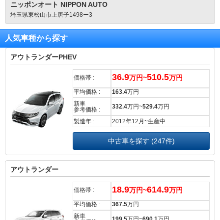
ニッポンオート NIPPON AUTO
埼玉県東松山市上唐子1498ー3
人気車種から探す
アウトランダーPHEV
36.9
510.5
万円~
万円
価格帯 :
平均価格 :
163.4
万円
新車
332.4
万円~
529.4
万円
参考価格 :
製造年 :
2012年12月~生産中
中古車を探す (247件)
アウトランダー
18.9
614.9
万円~
万円
価格帯 :
平均価格 :
367.5
万円
新車
199.5
万円~
690.1
万円