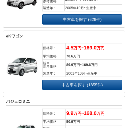
参考価格 :
製造年 :
2005年10月~生産中
中古車を探す (628件)
eKワゴン
4.5
169.0
万円~
万円
価格帯 :
平均価格 :
70.6
万円
新車
89.9
万円~
169.6
万円
参考価格 :
製造年 :
2001年10月~生産中
中古車を探す (1855件)
パジェロミニ
9.9
168.0
万円~
万円
価格帯 :
平均価格 :
50.9
万円