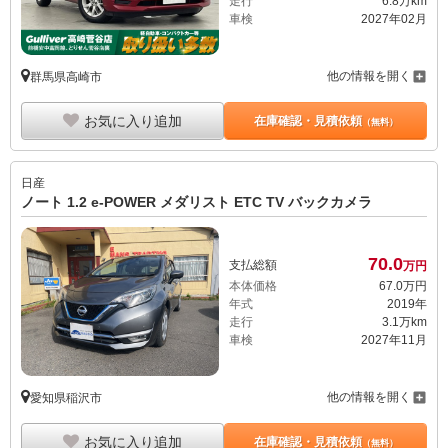
走行
6.8万km
車検
2027年02月
他の情報を開く
群馬県高崎市
お気に入り追加
在庫確認・見積依頼
（無料）
日産
ノート 1.2 e-POWER メダリスト ETC TV バックカメラ
70.
0
支払総額
万円
本体価格
67.
0
万円
年式
2019年
走行
3.1万km
車検
2027年11月
他の情報を開く
愛知県稲沢市
お気に入り追加
在庫確認・見積依頼
（無料）