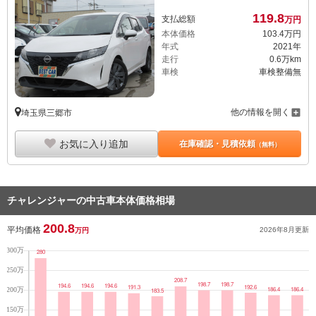
119.
8
支払総額
万円
本体価格
103.
4
万円
年式
2021年
走行
0.6万km
車検
車検整備無
他の情報を開く
埼玉県三郷市
お気に入り追加
在庫確認・見積依頼
（無料）
チャレンジャーの中古車本体価格相場
200.8
平均価格
2026年8月
更新
万円