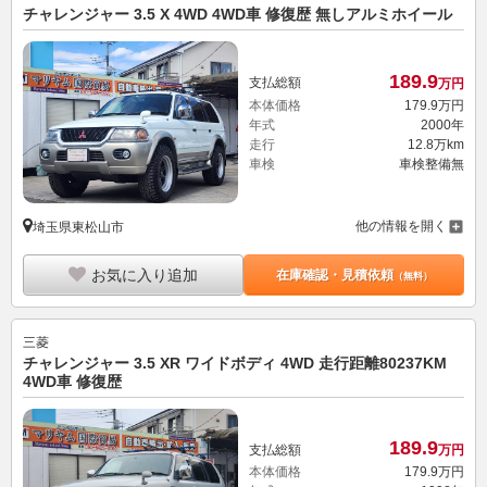
チャレンジャー 3.5 X 4WD 4WD車 修復歴 無しアルミホイール
189.
9
支払総額
万円
本体価格
179.
9
万円
年式
2000年
走行
12.8万km
車検
車検整備無
他の情報を開く
埼玉県東松山市
お気に入り追加
在庫確認・見積依頼
（無料）
三菱
チャレンジャー 3.5 XR ワイドボディ 4WD 走行距離80237KM
4WD車 修復歴
189.
9
支払総額
万円
本体価格
179.
9
万円