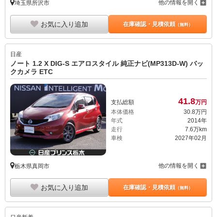
他の情報を開く
埼玉県所沢市
お気に入り追加
在庫確認・見積依頼
（無料）
日産
ノート 1.2 X DIG-S エアロスタイル 純正ナビ(MP313D-W) バッ
クカメラ ETC
41.
8
支払総額
万円
本体価格
30.
8
万円
年式
2014年
走行
7.6万km
車検
2027年02月
他の情報を開く
栃木県真岡市
お気に入り追加
在庫確認・見積依頼
（無料）