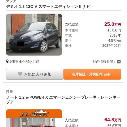
マツダ
デミオ 1.3 13C-V スマートエディション II ナビ
25.
0
支払総額
万円
本体価格
15.
0
万円
年式
2013年
走行
4.8万km
車検
2027年02月
他の情報を開く
埼玉県比企郡小川町
お気に入り追加
在庫確認・見積依頼
（無料）
日産
ノート 1.2 e-POWER X エマージェンシーブレーキ・レーンキー
プア
64.
8
支払総額
万円
本体価格
56.
8
万円