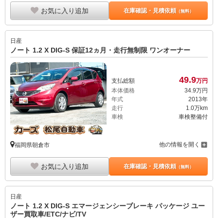
お気に入り追加
在庫確認・見積依頼
（無料）
日産
ノート 1.2 X DIG-S 保証12ヵ月・走行無制限 ワンオーナー
49.
9
支払総額
万円
本体価格
34.
9
万円
年式
2013年
走行
1.0万km
車検
車検整備付
他の情報を開く
福岡県朝倉市
お気に入り追加
在庫確認・見積依頼
（無料）
日産
ノート 1.2 X DIG-S エマージェンシーブレーキ パッケージ ユー
ザー買取車/ETC/ナビ/TV