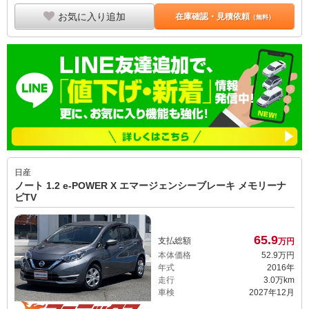
お気に入り追加
在庫確認・見積依頼
（無料）
日産
ノート 1.2 e-POWER X エマージェンシーブレーキ メモリーナ
ビTV
65.
9
支払総額
万円
本体価格
52.
9
万円
年式
2016年
走行
3.0万km
車検
2027年12月