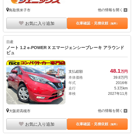
他の情報を開く
鳥取県米子市
お気に入り追加
在庫確認・見積依頼
（無料）
日産
ノート 1.2 e-POWER X エマージェンシーブレーキ アラウンド
ビュ
48.
1
支払総額
万円
本体価格
39.
8
万円
年式
2016年
走行
5.3万km
車検
2027年11月
他の情報を開く
大阪府高槻市
お気に入り追加
在庫確認・見積依頼
（無料）