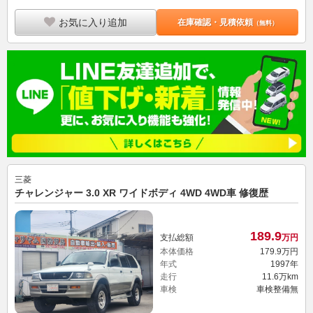
お気に入り追加
在庫確認・見積依頼
（無料）
三菱
チャレンジャー 3.0 XR ワイドボディ 4WD 4WD車 修復歴
189.
9
支払総額
万円
本体価格
179.
9
万円
年式
1997年
走行
11.6万km
車検
車検整備無