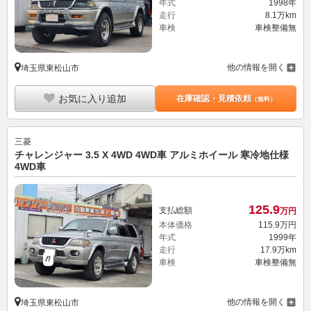
年式
1998年
走行
8.1万km
車検
車検整備無
他の情報を開く
埼玉県東松山市
お気に入り追加
在庫確認・見積依頼
（無料）
三菱
チャレンジャー 3.5 X 4WD 4WD車 アルミホイール 寒冷地仕様
4WD車
125.
9
支払総額
万円
本体価格
115.
9
万円
年式
1999年
走行
17.9万km
車検
車検整備無
他の情報を開く
埼玉県東松山市