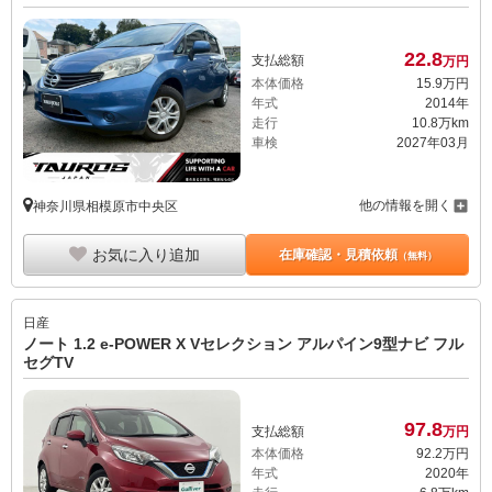
22.
8
支払総額
万円
本体価格
15.
9
万円
年式
2014年
走行
10.8万km
車検
2027年03月
他の情報を開く
神奈川県相模原市中央区
お気に入り追加
在庫確認・見積依頼
（無料）
日産
ノート 1.2 e-POWER X Vセレクション アルパイン9型ナビ フル
セグTV
97.
8
支払総額
万円
本体価格
92.
2
万円
年式
2020年