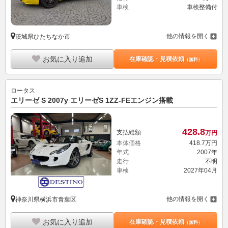
車検
車検整備付
他の情報を開く
茨城県ひたちなか市
お気に入り追加
在庫確認・見積依頼
（無料）
ロータス
エリーゼ S 2007y エリーゼS 1ZZ-FEエンジン搭載
428.
8
支払総額
万円
本体価格
418.
7
万円
年式
2007年
走行
不明
車検
2027年04月
他の情報を開く
神奈川県横浜市青葉区
お気に入り追加
在庫確認・見積依頼
（無料）