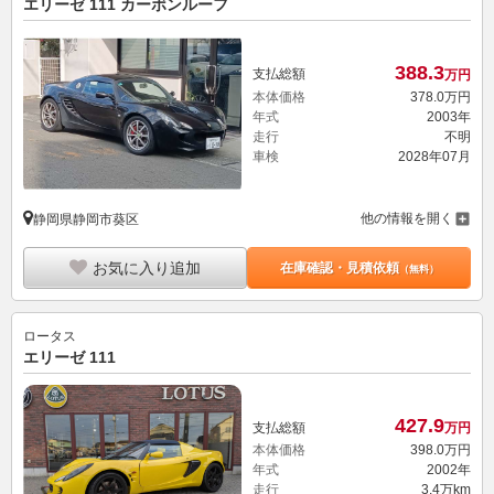
エリーゼ 111 カーボンルーフ
388.
3
支払総額
万円
本体価格
378.
0
万円
年式
2003年
走行
不明
車検
2028年07月
他の情報を開く
静岡県静岡市葵区
お気に入り追加
在庫確認・見積依頼
（無料）
ロータス
エリーゼ 111
427.
9
支払総額
万円
本体価格
398.
0
万円
年式
2002年
走行
3.4万km