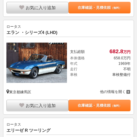
お気に入り追加
在庫確認・見積依頼
（無料）
ロータス
エラン ・シリーズ4 (LHD)
682.
8
支払総額
万円
本体価格
658.
0
万円
年式
1969年
走行
不明
車検
車検整備付
他の情報を開く
東京都練馬区
お気に入り追加
在庫確認・見積依頼
（無料）
ロータス
エリーゼ R ツーリング