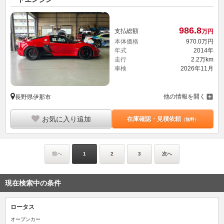
986.
8
支払総額
万円
本体価格
970.
0
万円
年式
2014年
走行
2.2万km
車検
2026年11月
他の情報を開く
長野県伊那市
お気に入り追加
在庫確認・見積依頼
（無料）
前へ
1
2
3
次へ
現在検索中の条件
ロータス
オープンカー