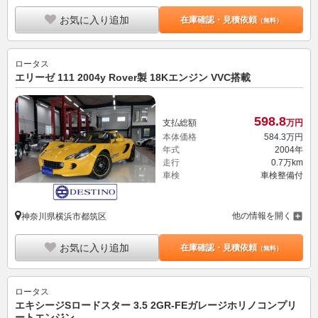
お気に入り追加
在庫確認・見積依頼
（無料）
ロータス
エリーゼ 111 2004y Rover製 18Kエンジン VVC搭載
598.
8
支払総額
万円
本体価格
584.
3
万円
年式
2004年
走行
0.7万km
車検
車検整備付
他の情報を開く
神奈川県横浜市都筑区
お気に入り追加
在庫確認・見積依頼
（無料）
ロータス
エキシージSロードスター 3.5 2GR-FEガレージホリノコンプリ
ートエンジン