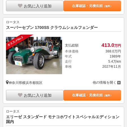
お気に入り追加
在庫確認・見積依頼
（無料）
ロータス
スーパーセブン 1700SS クラウムシェルフェンダー
オススメNo.2
413.
0
支払総額
万円
本体価格
388.
0
万円
年式
1989年
走行
5.4万km
車検
2027年11月
他の情報を開く
神奈川県横浜市都筑区
お気に入り追加
在庫確認・見積依頼
（無料）
ロータス
エリーゼ スタンダード モナコホワイトスペシャルエディション
国内