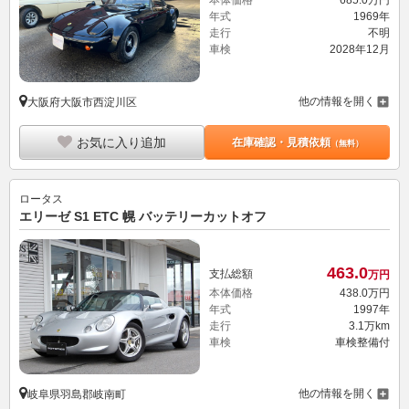
本体価格
685.
0
万円
年式
1969年
走行
不明
車検
2028年12月
他の情報を開く
大阪府大阪市西淀川区
お気に入り追加
在庫確認・見積依頼
（無料）
ロータス
エリーゼ S1 ETC 幌 バッテリーカットオフ
463.
0
支払総額
万円
本体価格
438.
0
万円
年式
1997年
走行
3.1万km
車検
車検整備付
他の情報を開く
岐阜県羽島郡岐南町