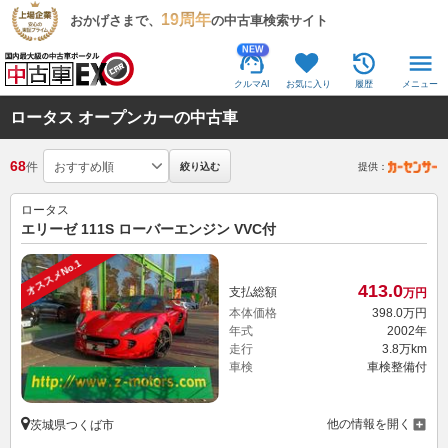
19周年
おかげさまで、
の中古車検索サイト
NEW
クルマAI
お気に入り
履歴
メニュー
ロータス オープンカーの中古車
68
件
絞り込む
提供：
ロータス
エリーゼ 111S ローバーエンジン VVC付
オススメNo.1
413.
0
支払総額
万円
本体価格
398.
0
万円
年式
2002年
走行
3.8万km
車検
車検整備付
他の情報を開く
茨城県つくば市