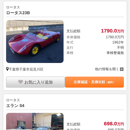
ロータス
ロータス23B
1790.
0
支払総額
万円
本体価格
1780.
0
万円
年式
1962年
走行
不明
車検
車検整備無
他の情報を開く
千葉県千葉市花見川区
お気に入り追加
在庫確認・見積依頼
（無料）
ロータス
エラン S4
698.
0
支払総額
万円