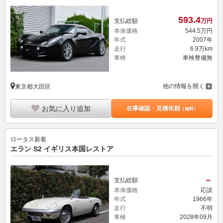
593.
4
支払総額
万円
本体価格
544.
5
万円
年式
2007年
走行
6.9万km
車検
車検整備無
他の情報を開く
東京都大田区
お気に入り追加
在庫確認・見積依頼
（無料）
ロータス
新着
エラン S2 イギリス本国レストア
－
支払総額
本体価格
応談
年式
1966年
走行
不明
車検
2028年09月