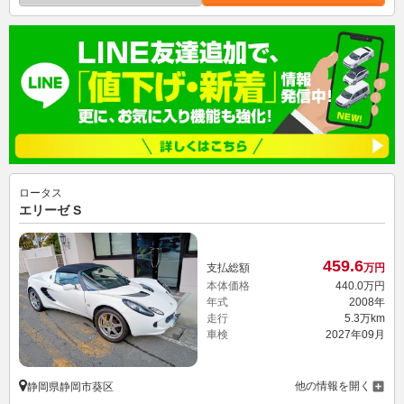
ロータス
エリーゼ S
459.
6
支払総額
万円
本体価格
440.
0
万円
年式
2008年
走行
5.3万km
車検
2027年09月
他の情報を開く
静岡県静岡市葵区