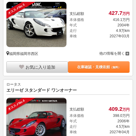
オススメNo.3
427.
7
支払総額
万円
本体価格
416.
1
万円
年式
2004年
走行
4.9万km
車検
2027年03月
他の情報を開く
福岡県福岡市西区
お気に入り追加
在庫確認・見積依頼
（無料）
ロータス
エリーゼ スタンダード ワンオーナー
オススメNo.4
409.
2
支払総額
万円
本体価格
398.
0
万円
年式
2006年
走行
4.5万km
車検
2027年04月