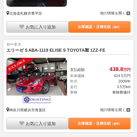
他の情報を開く
北海道札幌市豊平区
お気に入り追加
在庫確認・見積依頼
（無料）
ロータス
エリーゼ S ABA-1119 ELISE S TOYOTA製 1ZZ-FE
オススメNo.5
438.
8
支払総額
万円
本体価格
424.
5
万円
年式
2009年
走行
3.5万km
車検
車検整備付
他の情報を開く
神奈川県横浜市青葉区
お気に入り追加
在庫確認・見積依頼
（無料）