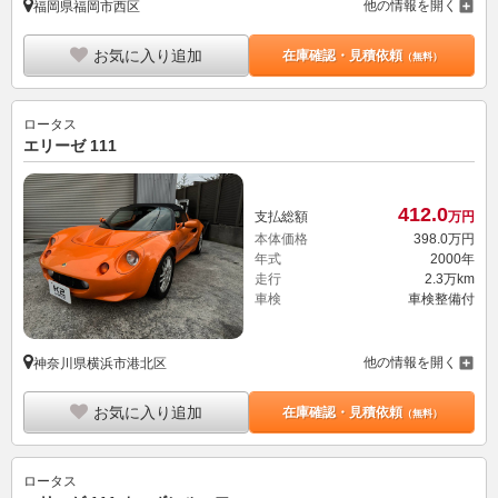
他の情報を開く
福岡県福岡市西区
お気に入り追加
在庫確認・見積依頼
（無料）
ロータス
エリーゼ 111
412.
0
支払総額
万円
本体価格
398.
0
万円
年式
2000年
走行
2.3万km
車検
車検整備付
他の情報を開く
神奈川県横浜市港北区
お気に入り追加
在庫確認・見積依頼
（無料）
ロータス