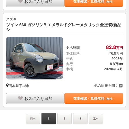
お気に入り追加
在庫確認・見積依頼
（無料）
スズキ
ツイン 660 ガソリンB エメラルドグレーメタリック全塗装/新品
シ
82.
8
支払総額
万円
本体価格
76.
8
万円
年式
2003年
走行
8.8万km
車検
2028年04月
他の情報を開く
熊本県宇城市
お気に入り追加
在庫確認・見積依頼
（無料）
前へ
1
2
3
次へ