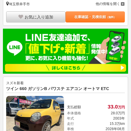
他の情報を開く
埼玉県幸手市
お気に入り追加
在庫確認・見積依頼
（無料）
スズキ
新着
ツイン 660 ガソリンB パワステ エアコン オートマ ETC
33.
0
支払総額
万円
本体価格
28.
0
万円
年式
2003年
走行
15.3万km
車検
2028年08月