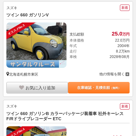
スズキ
新着
ツイン 660 ガソリンV
オススメNo.3
25.
0
支払総額
万円
本体価格
22.
0
万円
年式
2004年
走行
8.2万km
車検
2028年08月
他の情報を開く
北海道札幌市東区
お気に入り追加
在庫確認・見積依頼
（無料）
スズキ
新着
ツイン 660 ガソリンB カラーパッケージ装着車 社外キーレス
F/Rドライブレコーダー ETC
オススメNo.4