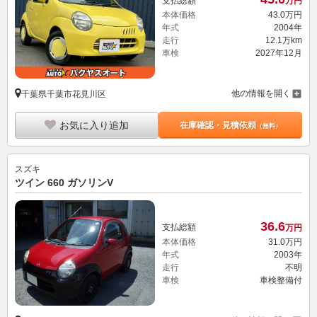
支払総額
万円
本体価格
43.
0
万円
年式
2004年
走行
12.1万km
車検
2027年12月
他の情報を開く
千葉県千葉市花見川区
お気に入り追加
在庫確認・見積依頼
（無料）
スズキ
ツイン 660 ガソリンV
36.
6
支払総額
万円
本体価格
31.
0
万円
年式
2003年
走行
不明
車検
車検整備付