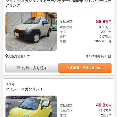
ツイン 660 ガソリンB カラーパッケージ装着車 ETC パワーステ
アリング
88.
8
支払総額
万円
本体価格
83.
0
万円
年式
2004年
走行
6.0万km
車検
2027年08月
他の情報を開く
大阪府寝屋川市
お気に入り追加
在庫確認・見積依頼
（無料）
スズキ
ツイン 660 ガソリンB
49.
9
支払総額
万円
本体価格
45.
9
万円
年式
2003年