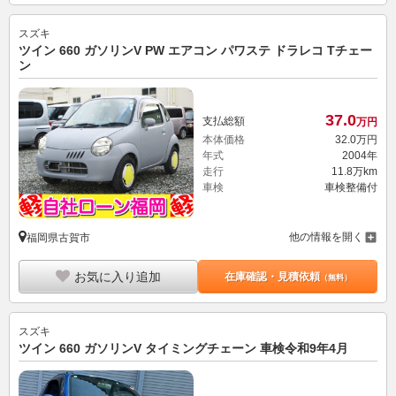
スズキ
ツイン 660 ガソリンV PW エアコン パワステ ドラレコ Tチェー
ン
37.
0
支払総額
万円
本体価格
32.
0
万円
年式
2004年
走行
11.8万km
車検
車検整備付
他の情報を開く
福岡県古賀市
お気に入り追加
在庫確認・見積依頼
（無料）
スズキ
ツイン 660 ガソリンV タイミングチェーン 車検令和9年4月