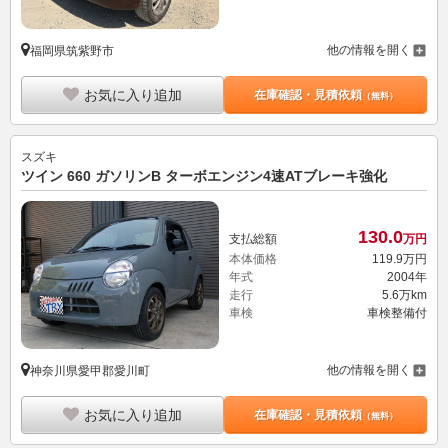
他の情報を開く
福岡県筑紫野市
お気に入り追加
在庫確認・見積依頼
（無料）
スズキ
ツイン 660 ガソリンB ターボエンジン4速ATブレーキ強化
130.
0
支払総額
万円
本体価格
119.
9
万円
年式
2004年
走行
5.6万km
車検
車検整備付
他の情報を開く
神奈川県愛甲郡愛川町
お気に入り追加
在庫確認・見積依頼
（無料）