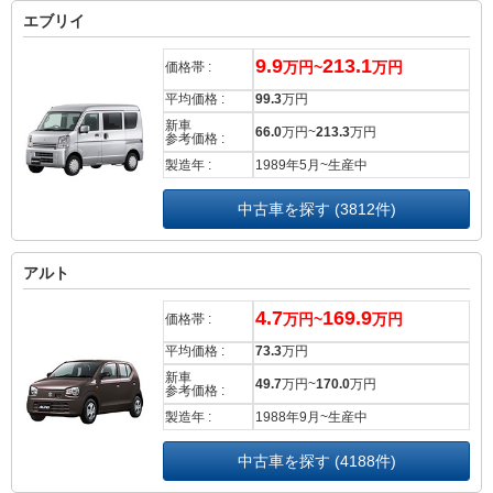
エブリイ
9.9
213.1
万円~
万円
価格帯 :
平均価格 :
99.3
万円
新車
66.0
万円~
213.3
万円
参考価格 :
製造年 :
1989年5月~生産中
中古車を探す (3812件)
アルト
4.7
169.9
万円~
万円
価格帯 :
平均価格 :
73.3
万円
新車
49.7
万円~
170.0
万円
参考価格 :
製造年 :
1988年9月~生産中
中古車を探す (4188件)