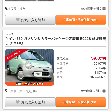
他の情報を開く
埼玉県川越市
お気に入り追加
在庫確認・見積依頼
（無料）
スズキ
ツイン 660 ガソリンB カラーパッケージ装着車 EC22S 修復歴無
し チョロQ
オススメNo.2
59.
0
支払総額
万円
本体価格
55.
0
万円
年式
2004年
走行
8.8万km
車検
2027年06月
他の情報を開く
千葉県千葉市花見川区
お気に入り追加
在庫確認・見積依頼
（無料）