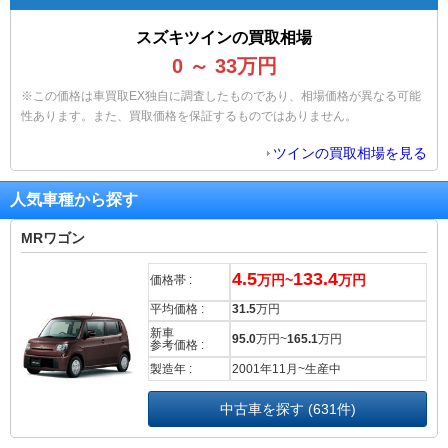
スズキツインの買取相場
0
～
33
万円
※この価格は車買取EX独自に調査したものであり、相場価格が異なる可能
性あります。また、買取価格を保証するものではありません。
ツインの買取相場を見る
人気車種から探す
MRワゴン
4.5
133.4
万円~
万円
価格帯 :
平均価格 :
31.5
万円
新車
95.0
万円~
165.1
万円
参考価格 :
製造年 :
2001年11月~生産中
中古車を探す (631件)