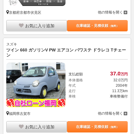
他の情報を開く
京都府京都市伏見区
お気に入り追加
在庫確認・見積依頼
（無料）
スズキ
ツイン 660 ガソリンV PW エアコン パワステ ドラレコ Tチェー
ン
37.
0
支払総額
万円
本体価格
32.
0
万円
年式
2004年
走行
11.3万km
車検
車検整備付
他の情報を開く
福岡県古賀市
お気に入り追加
在庫確認・見積依頼
（無料）