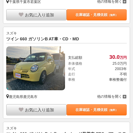
他の情報を開く
千葉県千葉市若葉区
お気に入り追加
在庫確認・見積依頼
（無料）
スズキ
ツイン 660 ガソリンB AT車・CD・MD
30.
0
支払総額
万円
本体価格
25.
0
万円
年式
2003年
走行
不明
車検
車検整備付
他の情報を開く
鹿児島県鹿児島市
お気に入り追加
在庫確認・見積依頼
（無料）
スズキ