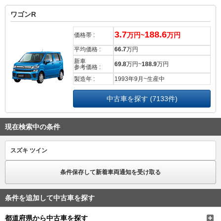
ワゴンR
3.7
188.6
万円~
万円
価格帯 :
平均価格 :
66.7
万円
新車
69.8
万円~
188.9
万円
参考価格 :
製造年 :
1993年9月~生産中
中古車を探す (7133件)
現在検索中の条件
スズキ ツイン
条件保存して新着車両通知を受け取る
条件を追加して中古車を探す
都道府県から中古車を探す