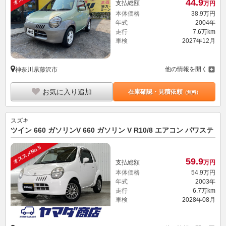
44.
9
支払総額
万円
本体価格
38.
9
万円
年式
2004年
走行
7.6万km
車検
2027年12月
他の情報を開く
神奈川県藤沢市
お気に入り追加
在庫確認・見積依頼
（無料）
スズキ
ツイン 660 ガソリンV 660 ガソリン V R10/8 エアコン パワステ
オススメNo.5
59.
9
支払総額
万円
本体価格
54.
9
万円
年式
2003年
走行
6.7万km
車検
2028年08月