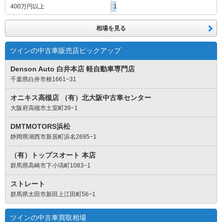
400万円
以上
1
相場を見る
ツインの中古車販売店ピックアップ
Denson Auto 白井本店 軽自動車専門店
千葉県白井市根1661−31
オニキス高槻店 （有）北大阪中古車センター
大阪府高槻市土室町39−1
DMTMOTORS浜松
静岡県湖西市新居町浜名2695−1
（有）トップスオート 本店
群馬県高崎市下小塙町1083−1
ストレート
群馬県太田市新田上江田町56−1
ツインの中古車買取相場