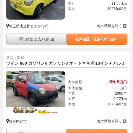
走行
11.5万km
車検
2027年02月
他の情報を開く
埼玉県比企郡ときがわ町
お気に入り追加
在庫確認・見積依頼
（無料）
スズキ
新着
ツイン 660 ガソリンV ガソリンV オートマ 社外13インチアルミ
35.
8
支払総額
万円
本体価格
30.
8
万円
年式
2005年
走行
9.9万km
車検
2028年07月
他の情報を開く
岐阜県関市