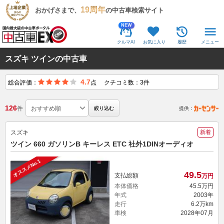
19周年
おかげさまで、
の中古車検索サイト
NEW
クルマAI
お気に入り
履歴
メニュー
スズキ ツインの中古車
4.7
総合評価：
点
クチコミ数：3件
126
件
絞り込む
提供：
スズキ
新着
ツイン 660 ガソリンB キーレス ETC 社外1DINオーディオ
オススメNo.1
49.
5
支払総額
万円
本体価格
45.
5
万円
年式
2003年
走行
6.2万km
車検
2028年07月