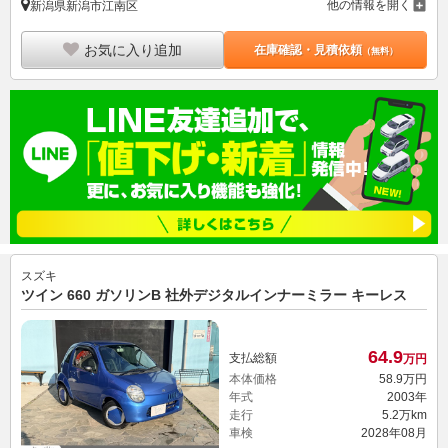
他の情報を開く
新潟県新潟市江南区
お気に入り追加
在庫確認・見積依頼
（無料）
スズキ
ツイン 660 ガソリンB 社外デジタルインナーミラー キーレス
64.
9
支払総額
万円
本体価格
58.
9
万円
年式
2003年
走行
5.2万km
車検
2028年08月