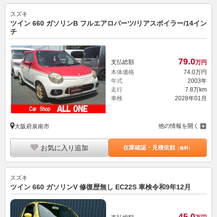
スズキ
ツイン 660 ガソリンB フルエアロパーツ/リアスポイラー/14イン
チ
79.
0
支払総額
万円
本体価格
74.
0
万円
年式
2003年
走行
7.8万km
車検
2028年01月
他の情報を開く
大阪府泉南市
お気に入り追加
在庫確認・見積依頼
（無料）
スズキ
ツイン 660 ガソリンV 修復歴無し EC22S 車検令和9年12月
45.
0