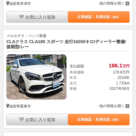
他の情報を開く
滋賀県草津市
お気に入り追加
在庫確認・見積依頼
（無料）
メルセデス・ベンツ
新着
CLAクラス CLA180 スポーツ 走行16200キロ/ディーラー整備/
後期型/レー
186.
1
支払総額
万円
本体価格
176.
8
万円
年式
2016年
走行
1.7万km
車検
2027年08月
他の情報を開く
滋賀県栗東市
お気に入り追加
在庫確認・見積依頼
（無料）