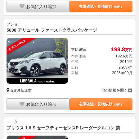
お気に入り追加
在庫確認・見積依頼
（無料）
プジョー
5008 アリュール ファーストクラスパッケージ
オススメNo.2
199.
8
支払総額
万円
本体価格
192.
6
万円
年式
2019年
走行
2.9万km
車検
2026年09月
他の情報を開く
滋賀県草津市
お気に入り追加
在庫確認・見積依頼
（無料）
トヨタ
プリウス 1.8 S セーフティーセンスP レーダークルコン 禁