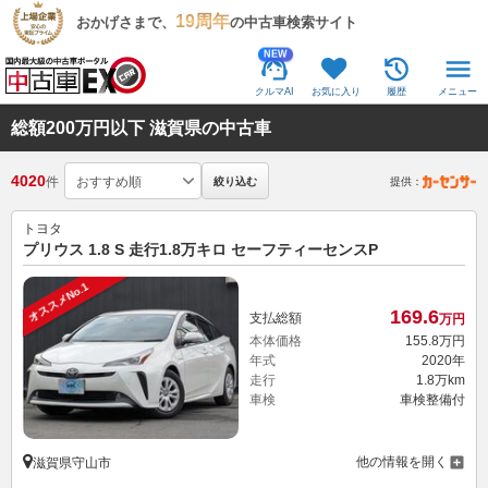
19周年
おかげさまで、
の中古車検索サイト
NEW
クルマAI
お気に入り
履歴
メニュー
総額200万円以下 滋賀県の中古車
4020
件
絞り込む
提供：
トヨタ
プリウス 1.8 S 走行1.8万キロ セーフティーセンスP
オススメNo.1
169.
6
支払総額
万円
本体価格
155.
8
万円
年式
2020年
走行
1.8万km
車検
車検整備付
他の情報を開く
滋賀県守山市