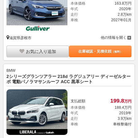
本体価格
163.
8
万円
年式
2020年
走行
2.8万km
車検
2027年01月
他の情報を開く
滋賀県彦根市
お気に入り追加
在庫確認・見積依頼
（無料）
BMW
2シリーズグランツアラー 218d ラグジュアリー ディーゼルター
ボ 電動パノラマサンルーフ ACC 黒革シート
199.
8
支払総額
万円
本体価格
188.
4
万円
年式
2019年
走行
3.9万km
車検
車検整備付