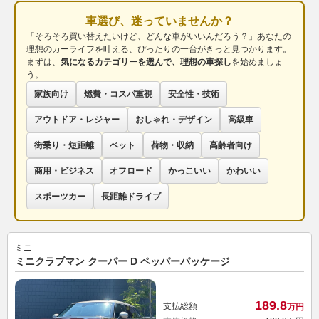
車選び、迷っていませんか？
「そろそろ買い替えたいけど、どんな車がいいんだろう？」あなたの
理想のカーライフを叶える、ぴったりの一台がきっと見つかります。
まずは、
気になるカテゴリーを選んで、理想の車探し
を始めましょ
う。
家族向け
燃費・コスパ重視
安全性・技術
アウトドア・レジャー
おしゃれ・デザイン
高級車
街乗り・短距離
ペット
荷物・収納
高齢者向け
商用・ビジネス
オフロード
かっこいい
かわいい
スポーツカー
長距離ドライブ
ミニ
ミニクラブマン クーパー D ペッパーパッケージ
189.
8
支払総額
万円