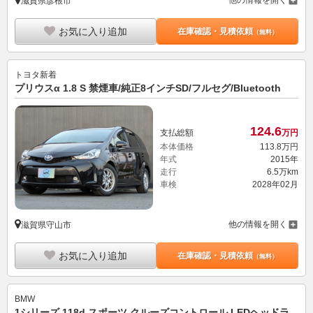
他の情報を開く
滋賀県彦根市
お気に入り追加
在庫確認・見積依頼
（無料）
トヨタ
新着
プリウスα 1.8 S 禁煙車/純正8インチSD/フルセグ/Bluetooth
124.
6
支払総額
万円
本体価格
113.
8
万円
年式
2015年
走行
6.5万km
車検
2028年02月
他の情報を開く
滋賀県守山市
お気に入り追加
在庫確認・見積依頼
（無料）
BMW
1シリーズ 118d スポーツ クルーズコントロール LEDヘッドラ