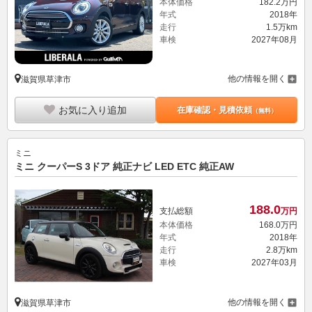
本体価格
182.
2
万円
年式
2018年
走行
1.5万km
車検
2027年08月
他の情報を開く
滋賀県草津市
お気に入り追加
在庫確認・見積依頼
（無料）
ミニ
ミニ クーパーS 3ドア 純正ナビ LED ETC 純正AW
188.
0
支払総額
万円
本体価格
168.
0
万円
年式
2018年
走行
2.8万km
車検
2027年03月
他の情報を開く
滋賀県草津市