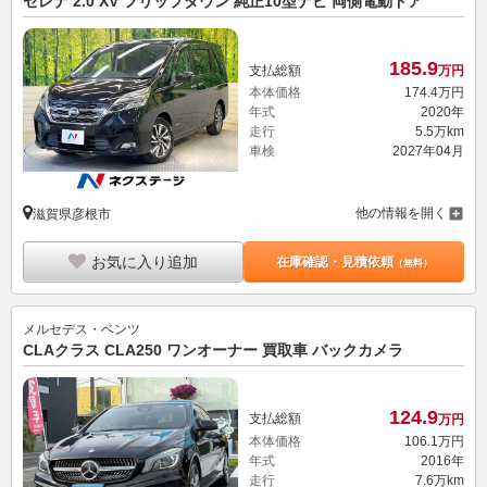
セレナ 2.0 XV フリップダウン 純正10型ナビ 両側電動ドア
185.
9
支払総額
万円
本体価格
174.
4
万円
年式
2020年
走行
5.5万km
車検
2027年04月
他の情報を開く
滋賀県彦根市
お気に入り追加
在庫確認・見積依頼
（無料）
メルセデス・ベンツ
CLAクラス CLA250 ワンオーナー 買取車 バックカメラ
124.
9
支払総額
万円
本体価格
106.
1
万円
年式
2016年
走行
7.6万km