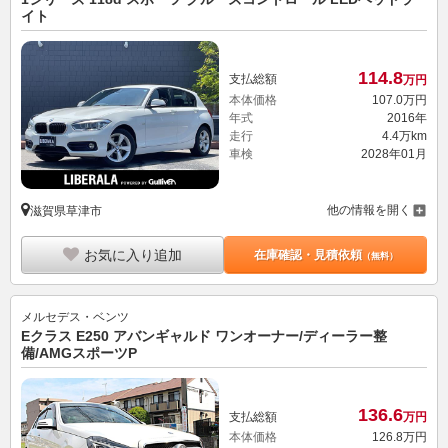
イト
114.
8
支払総額
万円
本体価格
107.
0
万円
年式
2016年
走行
4.4万km
車検
2028年01月
他の情報を開く
滋賀県草津市
お気に入り追加
在庫確認・見積依頼
（無料）
メルセデス・ベンツ
Eクラス E250 アバンギャルド ワンオーナー/ディーラー整
備/AMGスポーツP
136.
6
支払総額
万円
本体価格
126.
8
万円