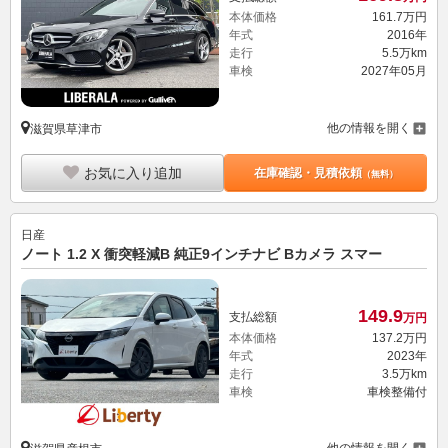
本体価格
161.
7
万円
年式
2016年
走行
5.5万km
車検
2027年05月
他の情報を開く
滋賀県草津市
お気に入り追加
在庫確認・見積依頼
（無料）
日産
ノート 1.2 X 衝突軽減B 純正9インチナビ Bカメラ スマー
149.
9
支払総額
万円
本体価格
137.
2
万円
年式
2023年
走行
3.5万km
車検
車検整備付