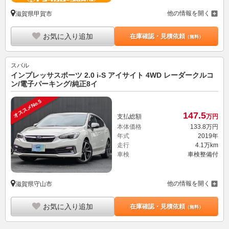
他の情報を開く
滋賀県甲賀市
お気に入り追加
在庫確認・見積依頼
（無料）
スバル
インプレッサスポーツ 2.0 i-S アイサイト 4WD レーダークルコ
ン/電子パーキング/純正8イ
オススメNo.5
147.
5
支払総額
万円
本体価格
133.
8
万円
年式
2019年
走行
4.1万km
車検
車検整備付
他の情報を開く
滋賀県守山市
お気に入り追加
在庫確認・見積依頼
（無料）