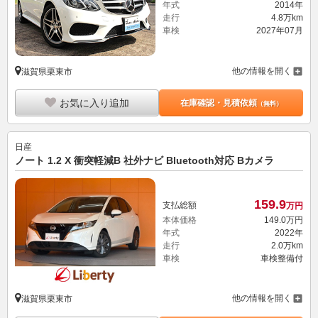
年式
2014年
走行
4.8万km
車検
2027年07月
他の情報を開く
滋賀県栗東市
お気に入り追加
在庫確認・見積依頼
（無料）
日産
ノート 1.2 X 衝突軽減B 社外ナビ Bluetooth対応 Bカメラ
159.
9
支払総額
万円
本体価格
149.
0
万円
年式
2022年
走行
2.0万km
車検
車検整備付
他の情報を開く
滋賀県栗東市