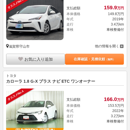
オススメNo.3
159.
9
支払総額
万円
本体価格
149.
8
万円
年式
2019年
走行
3.4万km
車検
車検整備付
他の情報を開く
滋賀県守山市
お気に入り追加
在庫確認・見積依頼
（無料）
トヨタ
カローラ 1.8 G-X プラス ナビ ETC ワンオーナー
オススメNo.4
166.
0
支払総額
万円
本体価格
153.
5
万円
年式
2022年
走行
3.2万km
車検
車検整備付