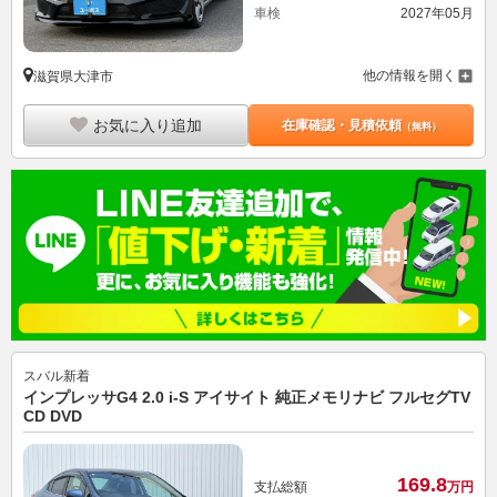
車検
2027年05月
他の情報を開く
滋賀県大津市
お気に入り追加
在庫確認・見積依頼
（無料）
スバル
新着
インプレッサG4 2.0 i-S アイサイト 純正メモリナビ フルセグTV
CD DVD
169.
8
支払総額
万円