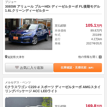
プジョー
308SW アリュール ブルーHDi ディーゼルターボ FL後期モデル
1.6Lクリーンディーゼルター
105.
1
支払総額
万円
本体価格
89.
8
万円
年式
2018年
走行
4.2万km
車検
2027年05月
他の情報を開く
滋賀県大津市
お気に入り追加
在庫確認・見積依頼
（無料）
メルセデス・ベンツ
Cクラスワゴン C220 d スポーツ ディーゼルターボ AMGスタイ
リングパッケージ ACC LEDライト
169.
8
支払総額
万円