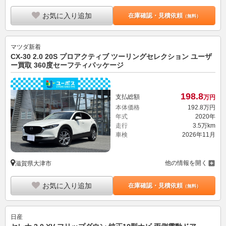
お気に入り追加
在庫確認・見積依頼
（無料）
マツダ
新着
CX-30 2.0 20S プロアクティブ ツーリングセレクション ユーザ
ー買取 360度セーフティパッケージ
198.
8
支払総額
万円
本体価格
192.
8
万円
年式
2020年
走行
3.5万km
車検
2026年11月
他の情報を開く
滋賀県大津市
お気に入り追加
在庫確認・見積依頼
（無料）
日産