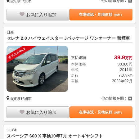
他の情報を開く
滋賀県甲賀市
お気に入り追加
在庫確認・見積依頼
（無料）
日産
セレナ 2.0 ハイウェイスター Jパッケージ ワンオーナー 禁煙車
オススメNo.2
39.
9
支払総額
万円
本体価格
33.
0
万円
年式
2011年
走行
7.0万km
車検
2028年02月
他の情報を開く
滋賀県野洲市
お気に入り追加
在庫確認・見積依頼
（無料）
スズキ
スペーシア 660 X 車検10年7月 オートギヤシフト