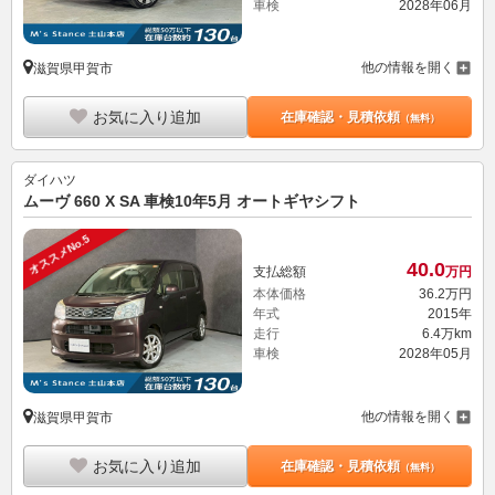
車検
2028年06月
他の情報を開く
滋賀県甲賀市
お気に入り追加
在庫確認・見積依頼
（無料）
ダイハツ
ムーヴ 660 X SA 車検10年5月 オートギヤシフト
オススメNo.5
40.
0
支払総額
万円
本体価格
36.
2
万円
年式
2015年
走行
6.4万km
車検
2028年05月
他の情報を開く
滋賀県甲賀市
お気に入り追加
在庫確認・見積依頼
（無料）