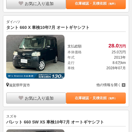
お気に入り追加
在庫確認・見積依頼
（無料）
ダイハツ
タント 660 X 車検10年7月 オートギヤシフト
28.
0
支払総額
万円
本体価格
25.
0
万円
年式
2013年
走行
8.6万km
車検
2028年07月
他の情報を開く
滋賀県甲賀市
お気に入り追加
在庫確認・見積依頼
（無料）
スズキ
パレット 660 SW XS 車検10年7月 オートギヤシフト