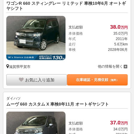
ワゴンR 660 スティングレー リミテッド 車検10年6月 オートギ
ヤシフト
38.
0
支払総額
万円
本体価格
35.
0
万円
年式
2011年
走行
5.6万km
車検
2028年06月
他の情報を開く
滋賀県甲賀市
お気に入り追加
在庫確認・見積依頼
（無料）
ダイハツ
ムーヴ 660 カスタム X 車検8年11月 オートギヤシフト
37.
0
支払総額
万円
本体価格
34.
0
万円