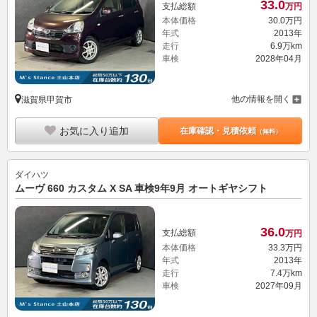
33.
0
支払総額
万円
本体価格
30.
0
万円
年式
2013年
走行
6.9万km
車検
2028年04月
他の情報を開く
滋賀県甲賀市
お気に入り追加
在庫確認・見積依頼
（無料）
ダイハツ
ムーヴ 660 カスタム X SA 車検9年9月 オートギヤシフト
36.
0
支払総額
万円
本体価格
33.
3
万円
年式
2013年
走行
7.4万km
車検
2027年09月