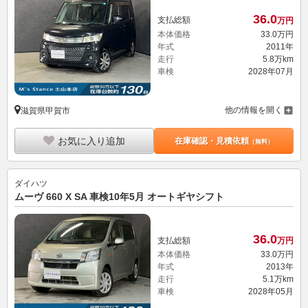
36.
0
支払総額
万円
本体価格
33.
0
万円
年式
2011年
走行
5.8万km
車検
2028年07月
他の情報を開く
滋賀県甲賀市
お気に入り追加
在庫確認・見積依頼
（無料）
ダイハツ
ムーヴ 660 X SA 車検10年5月 オートギヤシフト
36.
0
支払総額
万円
本体価格
33.
0
万円
年式
2013年
走行
5.1万km
車検
2028年05月