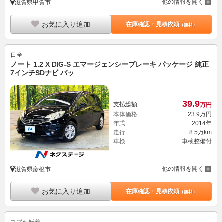
他の情報を開く
滋賀県甲賀市
お気に入り追加
在庫確認・見積依頼
（無料）
日産
ノート 1.2 X DIG-S エマージェンシーブレーキ パッケージ 純正
7インチSDナビ バッ
39.
9
支払総額
万円
本体価格
23.
9
万円
年式
2014年
走行
8.5万km
車検
車検整備付
他の情報を開く
滋賀県彦根市
お気に入り追加
在庫確認・見積依頼
（無料）