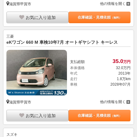
他の情報を開く
滋賀県甲賀市
お気に入り追加
在庫確認・見積依頼
（無料）
三菱
eKワゴン 660 M 車検10年7月 オートギヤシフト キーレス
35.
0
支払総額
万円
本体価格
32.
0
万円
年式
2013年
走行
1.8万km
車検
2028年07月
他の情報を開く
滋賀県甲賀市
お気に入り追加
在庫確認・見積依頼
（無料）
スズキ