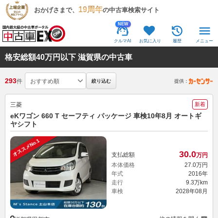
19周年
おかげさまで、
の中古車検索サイト
NEW
クルマAI
お気に入り
履歴
メニュー
格安総額40万円以下 滋賀県の中古車
293
件
絞り込む
提供：
三菱
新着
eKワゴン 660 T セーフティ パッケージ 車検10年8月 オートギ
ヤシフト
オススメNo.1
30.
0
支払総額
万円
本体価格
27.
0
万円
年式
2016年
走行
9.3万km
車検
2028年08月