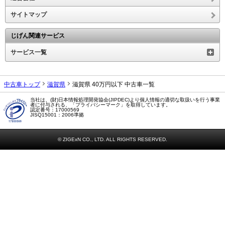
サイトマップ
じげん関連サービス
サービス一覧
中古車トップ
滋賀県
滋賀県 40万円以下 中古車一覧
当社は、(財)日本情報処理開発協会(JIPDEC)より個人情報の適切な取扱いを行う事業
者に付与される、「プライバシーマーク」を取得しています。
認定番号：17000569
JISQ15001：2006準拠
© ZIGExN CO., LTD. ALL RIGHTS RESERVED.