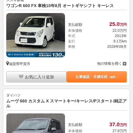
スズキ
新着
ワゴンR 660 FX 車検10年8月 オートギヤシフト キーレス
25.
0
支払総額
万円
本体価格
22.
0
万円
年式
2013年
走行
9.1万km
車検
2028年08月
他の情報を開く
滋賀県甲賀市
お気に入り追加
在庫確認・見積依頼
（無料）
ダイハツ
ムーヴ 660 カスタム X スマートキー/キーレス/Pスタート/純正ア
ル
37.
0
支払総額
万円
本体価格
27.
8
万円