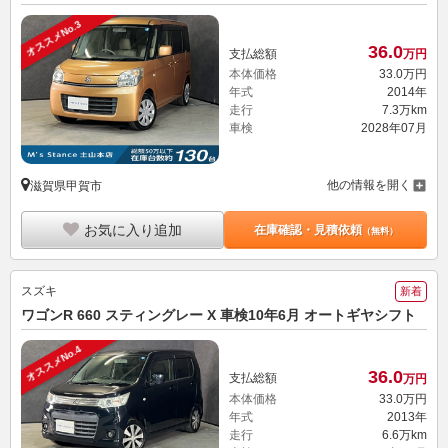
オススメNo.3
36.
0
支払総額
万円
本体価格
33.
0
万円
年式
2014年
走行
7.3万km
車検
2028年07月
他の情報を開く
滋賀県甲賀市
お気に入り追加
在庫確認・見積依頼
（無料）
スズキ
新着
ワゴンR 660 スティングレー X 車検10年6月 オートギヤシフト
オススメNo.4
36.
0
支払総額
万円
本体価格
33.
0
万円
年式
2013年
走行
6.6万km