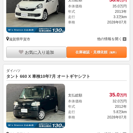
支払総額
万円
本体価格
35.
0
万円
年式
2013年
走行
3.3万km
車検
2028年07月
他の情報を開く
滋賀県甲賀市
お気に入り追加
在庫確認・見積依頼
（無料）
ダイハツ
タント 660 X 車検10年7月 オートギヤシフト
35.
0
支払総額
万円
本体価格
32.
0
万円
年式
2012年
走行
5.8万km
車検
2028年07月