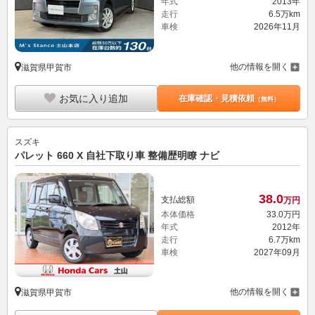
年式
2013年
走行
6.5万km
車検
2026年11月
他の情報を開く
滋賀県甲賀市
お気に入り追加
在庫確認・見積依頼
（無料）
スズキ
パレット 660 X 自社下取り車 整備歴明瞭 ナビ
38.
0
支払総額
万円
本体価格
33.
0
万円
年式
2012年
走行
6.7万km
車検
2027年09月
他の情報を開く
滋賀県甲賀市