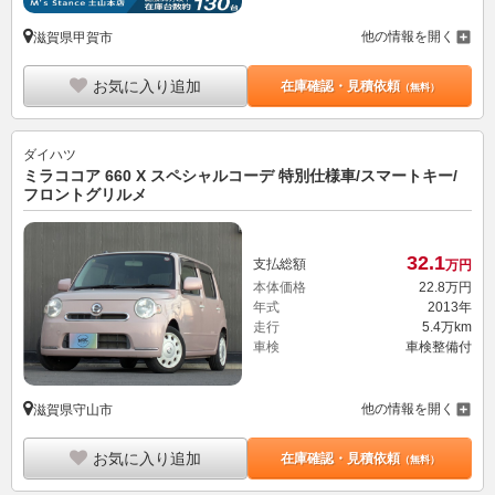
他の情報を開く
滋賀県甲賀市
お気に入り追加
在庫確認・見積依頼
（無料）
ダイハツ
ミラココア 660 X スペシャルコーデ 特別仕様車/スマートキー/
フロントグリルメ
32.
1
支払総額
万円
本体価格
22.
8
万円
年式
2013年
走行
5.4万km
車検
車検整備付
他の情報を開く
滋賀県守山市
お気に入り追加
在庫確認・見積依頼
（無料）