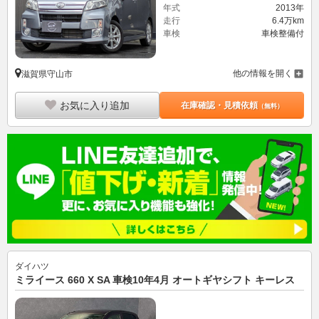
年式
2013年
走行
6.4万km
車検
車検整備付
他の情報を開く
滋賀県守山市
お気に入り追加
在庫確認・見積依頼
（無料）
ダイハツ
ミライース 660 X SA 車検10年4月 オートギヤシフト キーレス