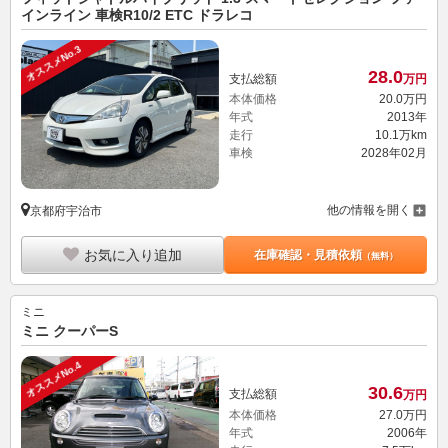
インライン 車検R10/2 ETC ドラレコ
オススメNo.3
28.
0
支払総額
万円
本体価格
20.
0
万円
年式
2013年
走行
10.1万km
車検
2028年02月
他の情報を開く
京都府宇治市
お気に入り追加
在庫確認・見積依頼
（無料）
ミニ
ミニ クーパーS
オススメNo.4
30.
6
支払総額
万円
本体価格
27.
0
万円
年式
2006年