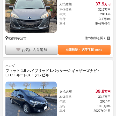
37.
9
支払総額
万円
本体価格
32.
9
万円
年式
2011年
走行
3.4万km
車検
車検整備付
他の情報を開く
京都府宇治市
お気に入り追加
在庫確認・見積依頼
（無料）
ホンダ
フィット 1.5 ハイブリッド Lパッケージ ギャザーズナビ・
ETC・キーレス・テレビキ
39.
8
支払総額
万円
本体価格
33.
8
万円
年式
2014年
走行
10.6万km
車検
2027年04月