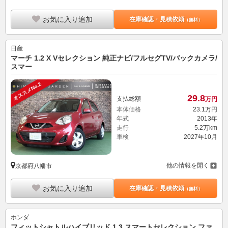
お気に入り追加
在庫確認・見積依頼
（無料）
日産
マーチ 1.2 X Vセレクション 純正ナビ/フルセグTV/バックカメラ/
スマー
オススメNo.2
29.
8
支払総額
万円
本体価格
23.
1
万円
年式
2013年
走行
5.2万km
車検
2027年10月
他の情報を開く
京都府八幡市
お気に入り追加
在庫確認・見積依頼
（無料）
ホンダ
フィットシャトルハイブリッド 1.3 スマートセレクション ファ