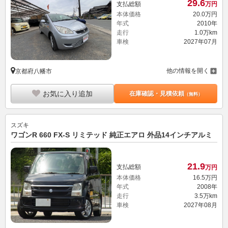
29.
6
支払総額
万円
本体価格
20.
0
万円
年式
2010年
走行
1.0万km
車検
2027年07月
他の情報を開く
京都府八幡市
お気に入り追加
在庫確認・見積依頼
（無料）
スズキ
ワゴンR 660 FX-S リミテッド 純正エアロ 外品14インチアルミ
21.
9
支払総額
万円
本体価格
16.
5
万円
年式
2008年
走行
3.5万km
車検
2027年08月