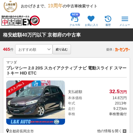
19周年
おかげさまで、
の中古車検索サイト
NEW
クルマAI
お気に入り
履歴
メニュー
格安総額40万円以下 京都府の中古車
465
件
絞り込む
提供：
マツダ
プレマシー 2.0 20S スカイアクティブ ナビ 電動スライド スマー
トキー HID ETC
オススメNo.1
32.
5
支払総額
万円
本体価格
14.
8
万円
年式
2013年
走行
9.2万km
車検
車検整備付
他の情報を開く
京都府長岡京市