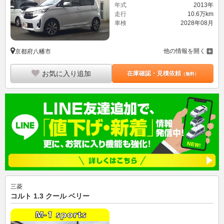
年式
2013年
走行
10.6万km
車検
2028年08月
他の情報を開く
京都府八幡市
お気に入り追加
在庫確認・見積依頼
（無料）
三菱
コルト 1.3 クール ベリー