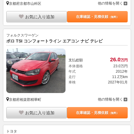
他の情報を開く
京都府京都市山科区
お気に入り追加
在庫確認・見積依頼
（無料）
フォルクスワーゲン
ポロ TSI コンフォートライン エアコン ナビ テレビ
26.
0
支払総額
万円
本体価格
23.
0
万円
年式
2012年
走行
11.2万km
車検
2027年01月
他の情報を開く
京都府相楽郡精華町
お気に入り追加
在庫確認・見積依頼
（無料）
トヨタ