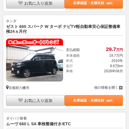
お気に入り追加
在庫確認・見積依頼
（無料）
ホンダ
ゼスト 660 スパーク W ターボ ナビTV軽自動車安心保証整備車
検24ヵ月付
29.
7
支払総額
万円
本体価格
19.
7
万円
年式
2010年
走行
8.6万km
車検
2028年08月
他の情報を開く
京都府八幡市
お気に入り追加
在庫確認・見積依頼
（無料）
ダイハツ
新着
ムーヴ 660 L SA 車検整備付き/ETC