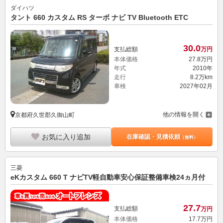
ダイハツ
タント 660 カスタム RS ターボ ナビ TV Bluetooth ETC
30.
0
支払総額
万円
本体価格
27.
8
万円
年式
2010年
走行
8.2万km
車検
2027年02月
他の情報を開く
京都府久世郡久御山町
お気に入り追加
在庫確認・見積依頼
（無料）
三菱
eKカスタム 660 T ナビTV軽自動車安心保証整備車検24ヵ月付
27.
7
支払総額
万円
本体価格
17.
7
万円