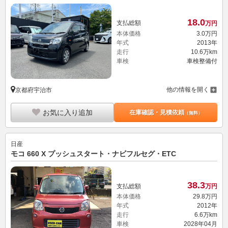
18.
0
支払総額
万円
本体価格
3.
0
万円
年式
2013年
走行
10.6万km
車検
車検整備付
他の情報を開く
京都府宇治市
お気に入り追加
在庫確認・見積依頼
（無料）
日産
モコ 660 X プッシュスタート・ナビフルセグ・ETC
38.
3
支払総額
万円
本体価格
29.
8
万円
年式
2012年
走行
6.6万km
車検
2028年04月