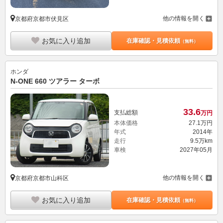
他の情報を開く
京都府京都市伏見区
お気に入り追加
在庫確認・見積依頼
（無料）
ホンダ
N-ONE 660 ツアラー ターボ
33.
6
支払総額
万円
本体価格
27.
1
万円
年式
2014年
走行
9.5万km
車検
2027年05月
他の情報を開く
京都府京都市山科区
お気に入り追加
在庫確認・見積依頼
（無料）