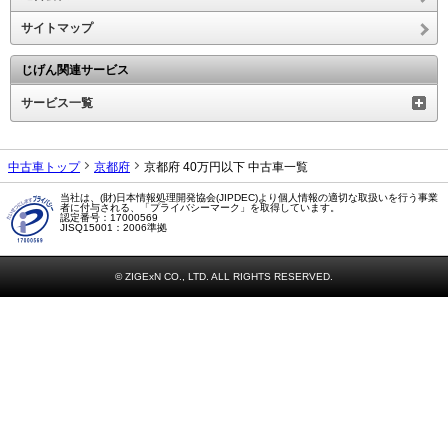
サイトマップ
じげん関連サービス
サービス一覧
中古車トップ
京都府
京都府 40万円以下 中古車一覧
当社は、(財)日本情報処理開発協会(JIPDEC)より個人情報の適切な取扱いを行う事業
者に付与される、「プライバシーマーク」を取得しています。
認定番号：17000569
JISQ15001：2006準拠
© ZIGExN CO., LTD. ALL RIGHTS RESERVED.