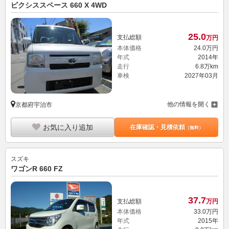
ピクシススペース 660 X 4WD
25.
0
支払総額
万円
本体価格
24.
0
万円
年式
2014年
走行
6.8万km
車検
2027年03月
他の情報を開く
京都府宇治市
お気に入り追加
在庫確認・見積依頼
（無料）
スズキ
ワゴンR 660 FZ
37.
7
支払総額
万円
本体価格
33.
0
万円
年式
2015年