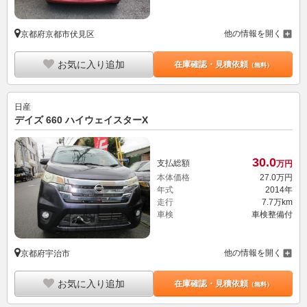
他の情報を開く
京都府京都市伏見区
お気に入り追加
在庫確認・見積依頼
（無料）
日産
デイズ 660 ハイウェイスターX
30.
0
支払総額
万円
本体価格
27.
0
万円
年式
2014年
走行
7.7万km
車検
車検整備付
他の情報を開く
京都府宇治市
お気に入り追加
在庫確認・見積依頼
（無料）