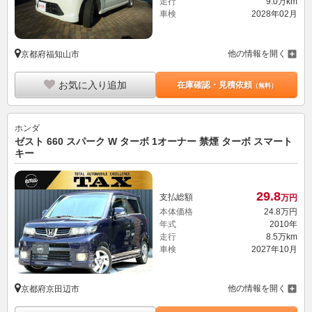
走行
9.0万km
車検
2028年02月
他の情報を開く
京都府福知山市
お気に入り追加
在庫確認・見積依頼
（無料）
ホンダ
ゼスト 660 スパーク W ターボ 1オーナー 禁煙 ターボ スマート
キー
29.
8
支払総額
万円
本体価格
24.
8
万円
年式
2010年
走行
8.5万km
車検
2027年10月
他の情報を開く
京都府京田辺市