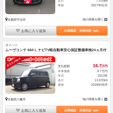
走行
7.5万km
車検
2027年02月
他の情報を開く
京都府宇治市
お気に入り追加
在庫確認・見積依頼
（無料）
ダイハツ
ムーヴコンテ 660 L ナビTV軽自動車安心保証整備車検24ヵ月付
オススメNo.5
16.
7
支払総額
万円
本体価格
6.
7
万円
年式
2013年
走行
13.6万km
車検
2028年08月
他の情報を開く
京都府八幡市
お気に入り追加
在庫確認・見積依頼
（無料）