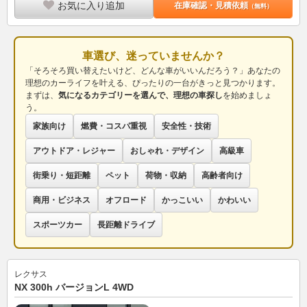
お気に入り追加
在庫確認・見積依頼
（無料）
車選び、迷っていませんか？
「そろそろ買い替えたいけど、どんな車がいいんだろう？」あなたの
理想のカーライフを叶える、ぴったりの一台がきっと見つかります。
まずは、
気になるカテゴリーを選んで、理想の車探し
を始めましょ
う。
家族向け
燃費・コスパ重視
安全性・技術
アウトドア・レジャー
おしゃれ・デザイン
高級車
街乗り・短距離
ペット
荷物・収納
高齢者向け
商用・ビジネス
オフロード
かっこいい
かわいい
スポーツカー
長距離ドライブ
レクサス
NX 300h バージョンL 4WD