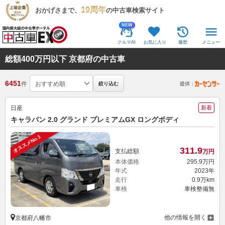
19周年
おかげさまで、
の中古車検索サイト
NEW
クルマAI
お気に入り
履歴
メニュー
総額400万円以下 京都府の中古車
6451
件
絞り込む
提供：
日産
新着
キャラバン 2.0 グランド プレミアムGX ロングボディ
オススメNo.1
311.
9
支払総額
万円
本体価格
295.
9
万円
年式
2023年
走行
0.9万km
車検
車検整備無
他の情報を開く
京都府八幡市