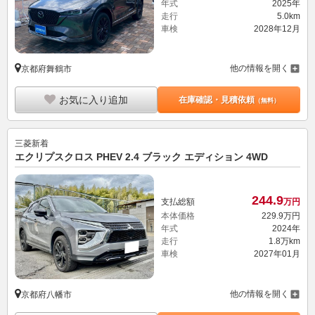
年式
2025年
走行
5.0km
車検
2028年12月
他の情報を開く
京都府舞鶴市
お気に入り追加
在庫確認・見積依頼
（無料）
三菱
新着
エクリプスクロス PHEV 2.4 ブラック エディション 4WD
244.
9
支払総額
万円
本体価格
229.
9
万円
年式
2024年
走行
1.8万km
車検
2027年01月
他の情報を開く
京都府八幡市