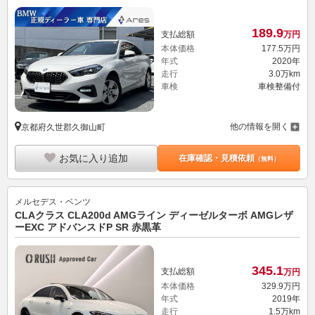
189.
9
支払総額
万円
本体価格
177.
5
万円
年式
2020年
走行
3.0万km
車検
車検整備付
他の情報を開く
京都府久世郡久御山町
お気に入り追加
在庫確認・見積依頼
（無料）
メルセデス・ベンツ
CLAクラス CLA200d AMGライン ディーゼルターボ AMGレザ
ーEXC アドバンスドP SR 赤黒革
345.
1
支払総額
万円
本体価格
329.
9
万円
年式
2019年
走行
1.5万km