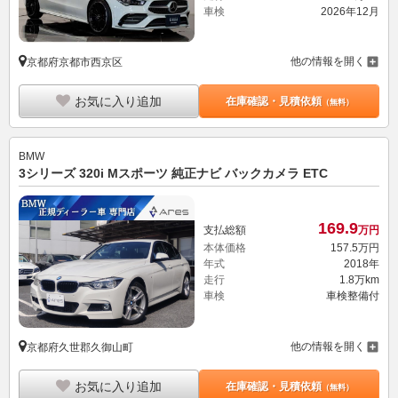
車検
2026年12月
他の情報を開く
京都府京都市西京区
お気に入り追加
在庫確認・見積依頼
（無料）
BMW
3シリーズ 320i Mスポーツ 純正ナビ バックカメラ ETC
169.
9
支払総額
万円
本体価格
157.
5
万円
年式
2018年
走行
1.8万km
車検
車検整備付
他の情報を開く
京都府久世郡久御山町
お気に入り追加
在庫確認・見積依頼
（無料）