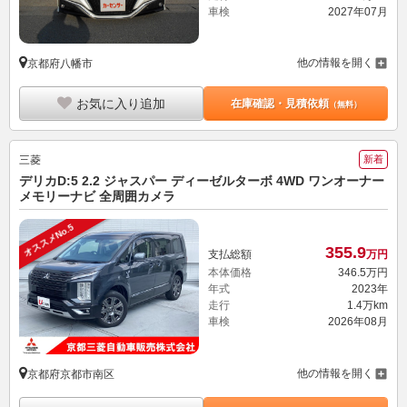
車検
2027年07月
他の情報を開く
京都府八幡市
お気に入り追加
在庫確認・見積依頼
（無料）
三菱
新着
デリカD:5 2.2 ジャスパー ディーゼルターボ 4WD ワンオーナー
メモリーナビ 全周囲カメラ
オススメNo.5
355.
9
支払総額
万円
本体価格
346.
5
万円
年式
2023年
走行
1.4万km
車検
2026年08月
他の情報を開く
京都府京都市南区