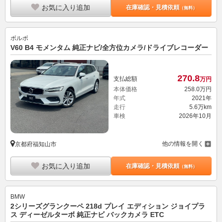
お気に入り追加
在庫確認・見積依頼
（無料）
ボルボ
V60 B4 モメンタム 純正ナビ/全方位カメラ/ドライブレコーダー
270.
8
支払総額
万円
本体価格
258.
0
万円
年式
2021年
走行
5.6万km
車検
2026年10月
他の情報を開く
京都府福知山市
お気に入り追加
在庫確認・見積依頼
（無料）
BMW
2シリーズグランクーペ 218d プレイ エディション ジョイプラ
ス ディーゼルターボ 純正ナビ バックカメラ ETC