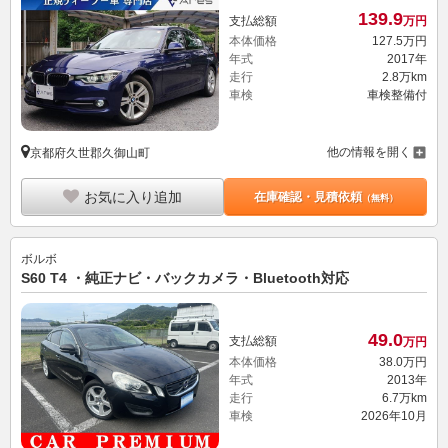
139.
9
支払総額
万円
本体価格
127.
5
万円
年式
2017年
走行
2.8万km
車検
車検整備付
他の情報を開く
京都府久世郡久御山町
お気に入り追加
在庫確認・見積依頼
（無料）
ボルボ
S60 T4 ・純正ナビ・バックカメラ・Bluetooth対応
49.
0
支払総額
万円
本体価格
38.
0
万円
年式
2013年
走行
6.7万km
車検
2026年10月