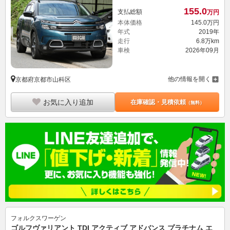
155.
0
支払総額
万円
本体価格
145.
0
万円
年式
2019年
走行
6.8万km
車検
2026年09月
他の情報を開く
京都府京都市山科区
お気に入り追加
在庫確認・見積依頼
（無料）
フォルクスワーゲン
ゴルフヴァリアント TDI アクティブ アドバンス プラチナム エ