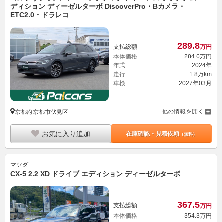
ディション ディーゼルターボ DiscoverPro・Bカメラ・
ETC2.0・ドラレコ
289.
8
支払総額
万円
本体価格
284.
6
万円
年式
2024年
走行
1.8万km
車検
2027年03月
他の情報を開く
京都府京都市伏見区
お気に入り追加
在庫確認・見積依頼
（無料）
マツダ
CX-5 2.2 XD ドライブ エディション ディーゼルターボ
367.
5
支払総額
万円
本体価格
354.
3
万円