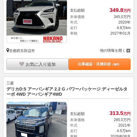
349.
8
支払総額
万円
本体価格
345.
0
万円
年式
2020年
走行
4.8万km
車検
2027年01月
他の情報を開く
京都府京田辺市
お気に入り追加
在庫確認・見積依頼
（無料）
三菱
デリカD:5 アーバンギア 2.2 G パワーパッケージ ディーゼルタ
ーボ 4WD アーバンギア4WD
313.
5
支払総額
万円
本体価格
285.
0
万円
年式
2021年
走行
4.5万km
車検
2026年08月