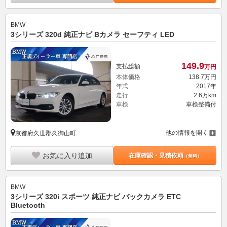
BMW
3シリーズ 320d 純正ナビ Bカメラ セーフティ LED
149.
9
支払総額
万円
本体価格
138.
7
万円
年式
2017年
走行
2.6万km
車検
車検整備付
他の情報を開く
京都府久世郡久御山町
お気に入り追加
在庫確認・見積依頼
（無料）
BMW
3シリーズ 320i スポーツ 純正ナビ バックカメラ ETC
Bluetooth