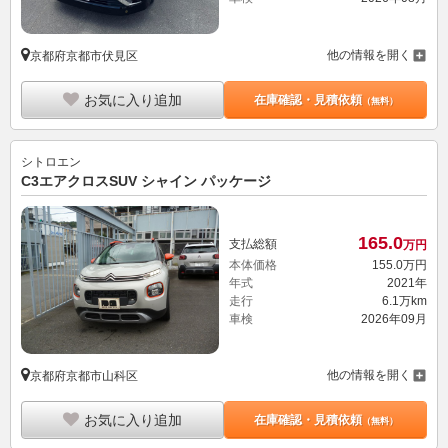
他の情報を開く
京都府京都市伏見区
お気に入り追加
在庫確認・見積依頼
（無料）
シトロエン
C3エアクロスSUV シャイン パッケージ
165.
0
支払総額
万円
本体価格
155.
0
万円
年式
2021年
走行
6.1万km
車検
2026年09月
他の情報を開く
京都府京都市山科区
お気に入り追加
在庫確認・見積依頼
（無料）