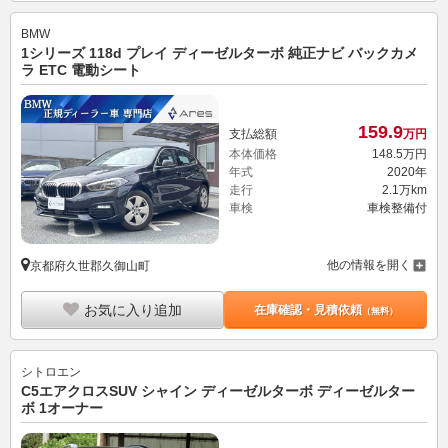
BMW
1シリーズ 118d プレイ ディーゼルターボ 純正ナビ バックカメ
ラ ETC 電動シート
159.
9
支払総額
万円
本体価格
148.
5
万円
年式
2020年
走行
2.1万km
車検
車検整備付
他の情報を開く
京都府久世郡久御山町
お気に入り追加
在庫確認・見積依頼
（無料）
シトロエン
C5エアクロスSUV シャイン ディーゼルターボ ディーゼルター
ボ 1オーナー