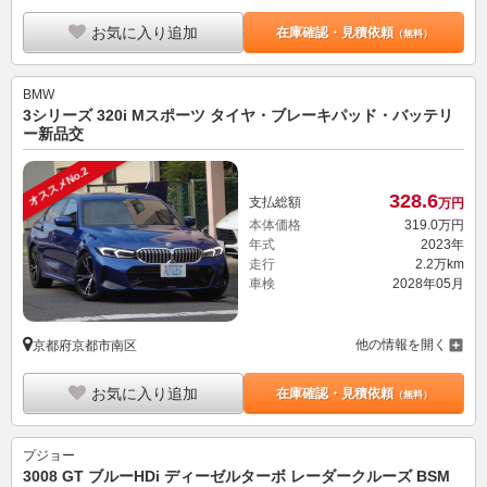
お気に入り追加
在庫確認・見積依頼
（無料）
BMW
3シリーズ 320i Mスポーツ タイヤ・ブレーキパッド・バッテリ
ー新品交
オススメNo.2
328.
6
支払総額
万円
本体価格
319.
0
万円
年式
2023年
走行
2.2万km
車検
2028年05月
他の情報を開く
京都府京都市南区
お気に入り追加
在庫確認・見積依頼
（無料）
プジョー
3008 GT ブルーHDi ディーゼルターボ レーダークルーズ BSM