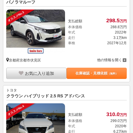
パノラマルーフ
オススメNo.3
298.
5
支払総額
万円
本体価格
288.
8
万円
年式
2022年
走行
3.1万km
車検
2027年12月
他の情報を開く
京都府京都市伏見区
お気に入り追加
在庫確認・見積依頼
（無料）
トヨタ
クラウン ハイブリッド 2.5 RS アドバンス
オススメNo.4
310.
0
支払総額
万円
本体価格
299.
0
万円
年式
2020年
走行
6.2万km