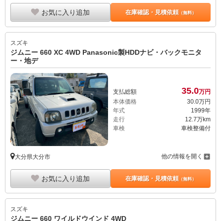
お気に入り追加
在庫確認・見積依頼
（無料）
スズキ
ジムニー 660 XC 4WD Panasonic製HDDナビ・バックモニタ
ー・地デ
35.
0
支払総額
万円
本体価格
30.
0
万円
年式
1999年
走行
12.7万km
車検
車検整備付
他の情報を開く
大分県大分市
お気に入り追加
在庫確認・見積依頼
（無料）
スズキ
ジムニー 660 ワイルドウインド 4WD