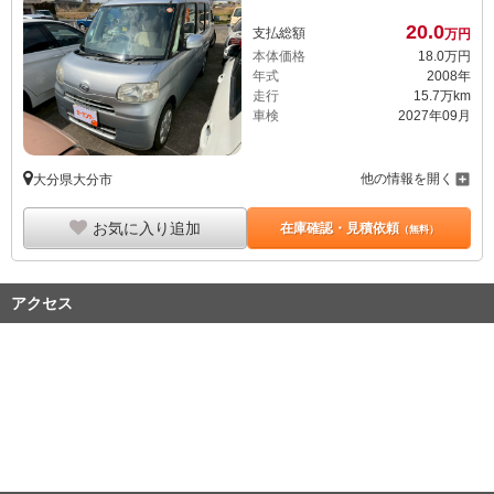
20.
0
支払総額
万円
本体価格
18.
0
万円
年式
2008年
走行
15.7万km
車検
2027年09月
他の情報を開く
大分県大分市
お気に入り追加
在庫確認・見積依頼
（無料）
アクセス