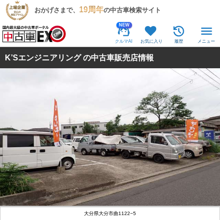
19周年
おかげさまで、
の中古車検索サイト
NEW
クルマAI
お気に入り
履歴
メニュー
K’Sエンジニアリング の中古車販売店情報
大分県大分市曲1122−5