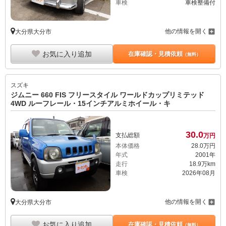
車検
車検整備付
他の情報を開く
大分県大分市
お気に入り追加
在庫確認・見積依頼
（無料）
スズキ
ジムニー 660 FIS フリースタイル ワールドカップリミテッド
4WD ルーフレール・15インチアルミホイール・キ
30.
0
支払総額
万円
本体価格
28.
0
万円
年式
2001年
走行
18.9万km
車検
2026年08月
他の情報を開く
大分県大分市
お気に入り追加
在庫確認・見積依頼
（無料）