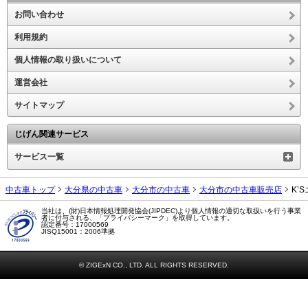
お問い合わせ
利用規約
個人情報の取り扱いについて
運営会社
サイトマップ
じげん関連サービス
サービス一覧
中古車トップ
大分県の中古車
大分市の中古車
大分市の中古車販売店
K’
当社は、(財)日本情報処理開発協会(JIPDEC)より個人情報の適切な取扱いを行う事業
者に付与される、「プライバシーマーク」を取得しています。
認定番号：17000569
JISQ15001：2006準拠
© ZIGExN CO., LTD. ALL RIGHTS RESERVED.