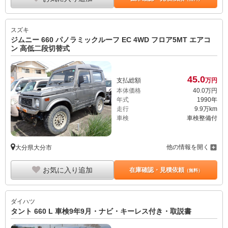
スズキ
ジムニー 660 パノラミックルーフ EC 4WD フロア5MT エアコ
ン 高低二段切替式
45.
0
支払総額
万円
本体価格
40.
0
万円
年式
1990年
走行
9.9万km
車検
車検整備付
他の情報を開く
大分県大分市
お気に入り追加
在庫確認・見積依頼
（無料）
ダイハツ
タント 660 L 車検9年9月・ナビ・キーレス付き・取説書