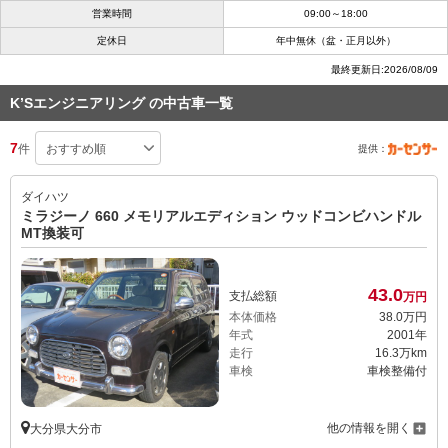
営業時間
09:00～18:00
定休日
年中無休（盆・正月以外）
最終更新日:2026/08/09
K’Sエンジニアリング の中古車一覧
7
件
提供：
ダイハツ
ミラジーノ 660 メモリアルエディション ウッドコンビハンドル
MT換装可
43.
0
支払総額
万円
本体価格
38.
0
万円
年式
2001年
走行
16.3万km
車検
車検整備付
他の情報を開く
大分県大分市