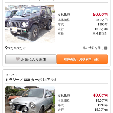
50.
0
支払総額
万円
本体価格
45.
0
万円
年式
1995年
走行
15.0万km
車検
車検整備付
他の情報を開く
大分県大分市
お気に入り追加
在庫確認・見積依頼
（無料）
ダイハツ
ミラジーノ 660 ターボ 14アルミ
40.
0
支払総額
万円
本体価格
35.
0
万円
年式
1999年
走行
15.2万km