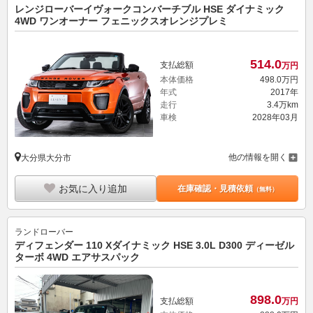
レンジローバーイヴォークコンバーチブル HSE ダイナミック
4WD ワンオーナー フェニックスオレンジプレミ
514.
0
支払総額
万円
本体価格
498.
0
万円
年式
2017年
走行
3.4万km
車検
2028年03月
他の情報を開く
大分県大分市
お気に入り追加
在庫確認・見積依頼
（無料）
ランドローバー
ディフェンダー 110 Xダイナミック HSE 3.0L D300 ディーゼル
ターボ 4WD エアサスパック
898.
0
支払総額
万円