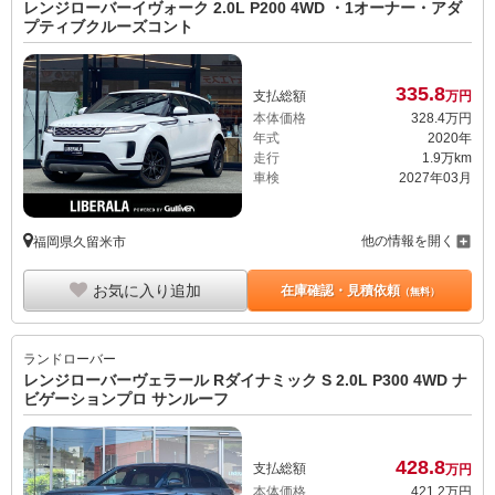
レンジローバーイヴォーク 2.0L P200 4WD ・1オーナー・アダ
プティブクルーズコント
335.
8
支払総額
万円
本体価格
328.
4
万円
年式
2020年
走行
1.9万km
車検
2027年03月
他の情報を開く
福岡県久留米市
お気に入り追加
在庫確認・見積依頼
（無料）
ランドローバー
レンジローバーヴェラール Rダイナミック S 2.0L P300 4WD ナ
ビゲーションプロ サンルーフ
428.
8
支払総額
万円
本体価格
421.
2
万円