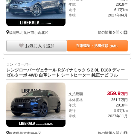
年式
2018年
走行
6.1万km
車検
2027年04月
他の情報を開く
福岡県北九州市小倉北区
お気に入り追加
在庫確認・見積依頼
（無料）
ランドローバー
レンジローバーヴェラール Rダイナミック S 2.0L D180 ディー
ゼルターボ 4WD 白革シート シートヒーター 純正ナビ フル
359.
9
支払総額
万円
本体価格
351.
7
万円
年式
2018年
走行
5.9万km
車検
2027年11月
他の情報を開く
熊本県熊本市中央区