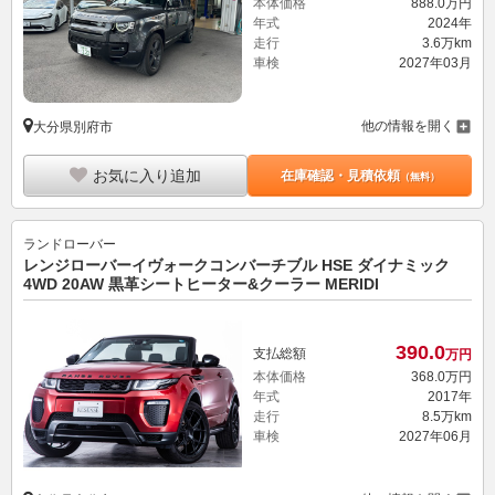
本体価格
888.
0
万円
年式
2024年
走行
3.6万km
車検
2027年03月
他の情報を開く
大分県別府市
お気に入り追加
在庫確認・見積依頼
（無料）
ランドローバー
レンジローバーイヴォークコンバーチブル HSE ダイナミック
4WD 20AW 黒革シートヒーター&クーラー MERIDI
390.
0
支払総額
万円
本体価格
368.
0
万円
年式
2017年
走行
8.5万km
車検
2027年06月