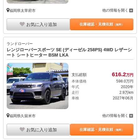
お気に入り追加
在庫確認・見積依頼
（無料）
ランドローバー
レンジローバースポーツ SE (ディーゼル 258PS) 4WD レザーシ
ート シートヒーター BSM LKA
616.
2
支払総額
万円
本体価格
598.
0
万円
年式
2020年
走行
2.9万km
車検
2027年06月
他の情報を開く
福岡県久留米市
お気に入り追加
在庫確認・見積依頼
（無料）
ランドローバー
新着
ディスカバリースポーツ Rダイナミック S 2.0L P250 5+2シート