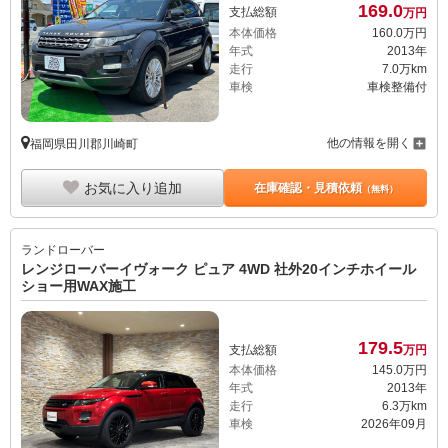
年式
2013年
走行
7.0万km
車検
車検整備付
他の情報を開く
福岡県田川郡川崎町
お気に入り追加
在庫確認・見積依頼
（無料）
ランドローバー
レンジローバーイヴォーク ピュア 4WD 社外20インチホイール
ショー用WAX施工
179.
5
支払総額
万円
本体価格
145.
0
万円
年式
2013年
走行
6.3万km
車検
2026年09月
他の情報を開く
福岡県太宰府市