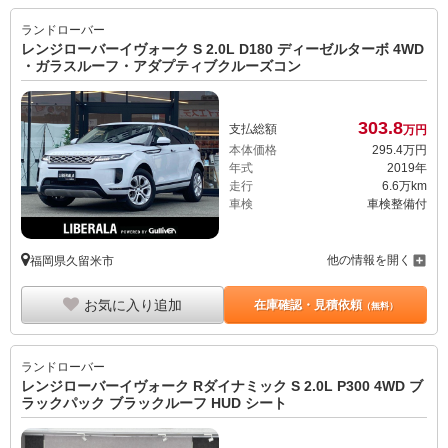
ランドローバー
レンジローバーイヴォーク S 2.0L D180 ディーゼルターボ 4WD
・ガラスルーフ・アダプティブクルーズコン
303.
8
支払総額
万円
本体価格
295.
4
万円
年式
2019年
走行
6.6万km
車検
車検整備付
他の情報を開く
福岡県久留米市
お気に入り追加
在庫確認・見積依頼
（無料）
ランドローバー
レンジローバーイヴォーク Rダイナミック S 2.0L P300 4WD ブ
ラックパック ブラックルーフ HUD シート