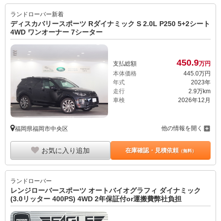
4WD ワンオーナー 7シーター
450.
9
支払総額
万円
本体価格
445.
0
万円
年式
2023年
走行
2.9万km
車検
2026年12月
他の情報を開く
福岡県福岡市中央区
お気に入り追加
在庫確認・見積依頼
（無料）
ランドローバー
レンジローバースポーツ オートバイオグラフィ ダイナミック
(3.0リッター 400PS) 4WD 2年保証付or運搬費弊社負担
576.
0
支払総額
万円
本体価格
565.
0
万円