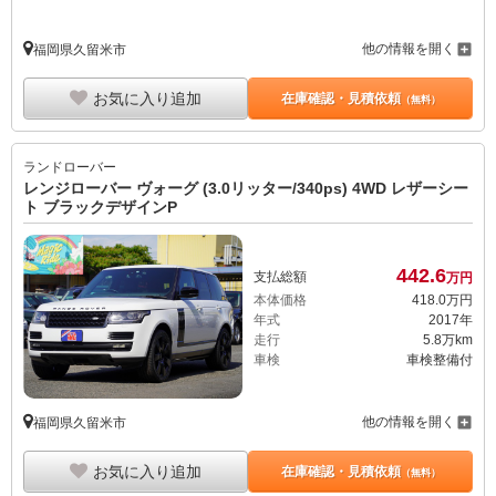
お気に入り追加
在庫確認・見積依頼
（無料）
ランドローバー
レンジローバー ヴォーグ (3.0リッター/340ps) 4WD レザーシー
ト ブラックデザインP
442.
6
支払総額
万円
本体価格
418.
0
万円
年式
2017年
走行
5.8万km
車検
車検整備付
他の情報を開く
福岡県久留米市
お気に入り追加
在庫確認・見積依頼
（無料）
ランドローバー