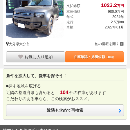
1023.
2
支払総額
万円
本体価格
980.
0
万円
年式
2024年
走行
2.5万km
車検
2027年01月
他の情報を開く
大分県大分市
お気に入り追加
在庫確認・見積依頼
（無料）
条件を拡大して、愛車を探そう！
■探す地域を広げる
104
近隣の都道府県も含めると、
件の在庫があります！
こだわりのある車なら、この検索がおススメ。
近隣も含めて再検索