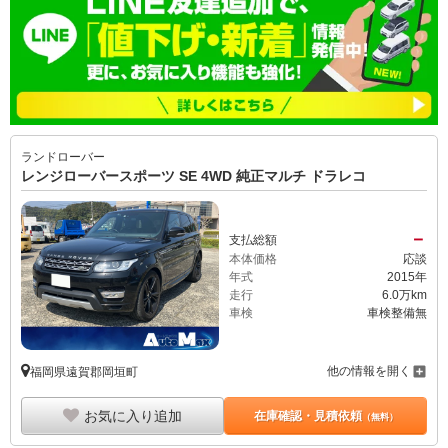
ランドローバー
レンジローバースポーツ SE 4WD 純正マルチ ドラレコ
－
支払総額
本体価格
応談
年式
2015年
走行
6.0万km
車検
車検整備無
他の情報を開く
福岡県遠賀郡岡垣町
お気に入り追加
在庫確認・見積依頼
（無料）