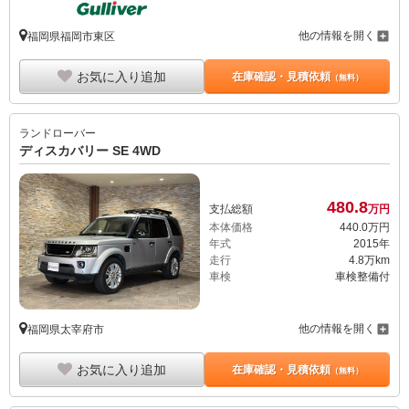
他の情報を開く
福岡県福岡市東区
お気に入り追加
在庫確認・見積依頼
（無料）
ランドローバー
ディスカバリー SE 4WD
480.
8
支払総額
万円
本体価格
440.
0
万円
年式
2015年
走行
4.8万km
車検
車検整備付
他の情報を開く
福岡県太宰府市
お気に入り追加
在庫確認・見積依頼
（無料）