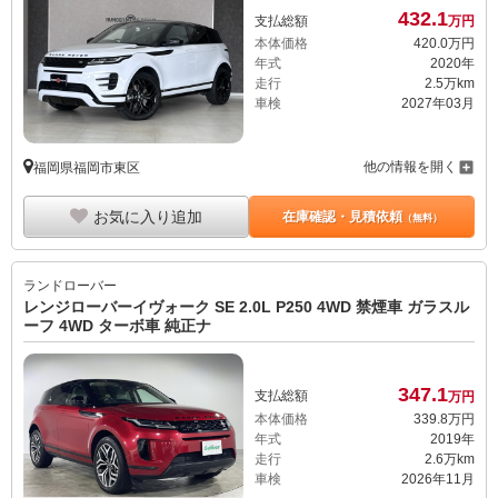
432.
1
支払総額
万円
本体価格
420.
0
万円
年式
2020年
走行
2.5万km
車検
2027年03月
他の情報を開く
福岡県福岡市東区
お気に入り追加
在庫確認・見積依頼
（無料）
ランドローバー
レンジローバーイヴォーク SE 2.0L P250 4WD 禁煙車 ガラスル
ーフ 4WD ターボ車 純正ナ
347.
1
支払総額
万円
本体価格
339.
8
万円
年式
2019年
走行
2.6万km
車検
2026年11月