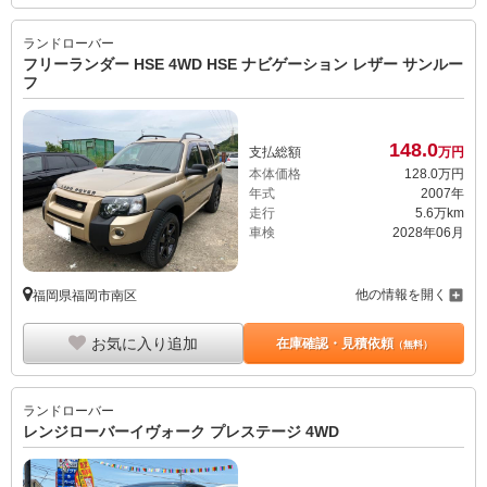
フリーランダー HSE 4WD HSE ナビゲーション レザー サンルー
フ
148.
0
支払総額
万円
本体価格
128.
0
万円
年式
2007年
走行
5.6万km
車検
2028年06月
他の情報を開く
福岡県福岡市南区
お気に入り追加
在庫確認・見積依頼
（無料）
ランドローバー
レンジローバーイヴォーク プレステージ 4WD
169.
0
支払総額
万円
本体価格
160.
0
万円