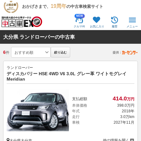
19周年
おかげさまで、
の中古車検索サイト
NEW
クルマAI
お気に入り
履歴
メニュー
大分県 ランドローバーの中古車
6
件
絞り込む
提供：
ランドローバー
ディスカバリー HSE 4WD V6 3.0L グレー革 ワイトモグレイ
Meridian
414.
0
支払総額
万円
本体価格
398.
0
万円
年式
2018年
走行
3.0万km
車検
2027年11月
他の情報を開く
大分県大分市