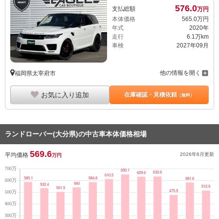
年式
2020年
走行
6.1万km
車検
2027年09月
他の情報を開く
福岡県太宰府市
お気に入り追加
在庫確認・見積依頼
（無料）
ランドローバー(大分県)の中古車本体価格相場
569.6
平均価格
2026年8月
更新
万円