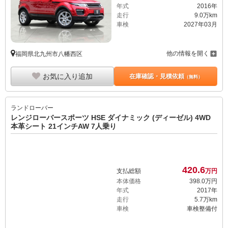
年式
2016年
走行
9.0万km
車検
2027年03月
他の情報を開く
福岡県北九州市八幡西区
お気に入り追加
在庫確認・見積依頼
（無料）
ランドローバー
レンジローバースポーツ HSE ダイナミック (ディーゼル) 4WD
本革シート 21インチAW 7人乗り
420.
6
支払総額
万円
本体価格
398.
0
万円
年式
2017年
走行
5.7万km
車検
車検整備付
他の情報を開く
福岡県久留米市