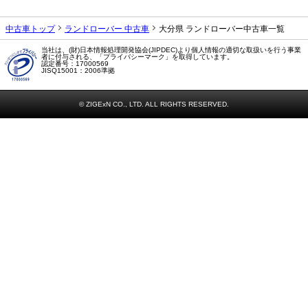
当社は、(財)日本情報処理開発協会(JIPDEC)より個人情報の適切な取扱いを行う事業
者に付与される、「プライバシーマーク」を取得しています。
認定番号：17000569
JISQ15001：2006準拠
© ZIGExN CO., LTD. ALL RIGHTS RESERVED.