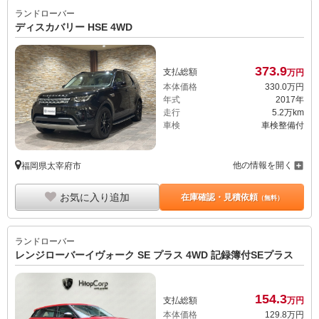
ランドローバー
ディスカバリー HSE 4WD
373.
9
支払総額
万円
本体価格
330.
0
万円
年式
2017年
走行
5.2万km
車検
車検整備付
他の情報を開く
福岡県太宰府市
お気に入り追加
在庫確認・見積依頼
（無料）
ランドローバー
レンジローバーイヴォーク SE プラス 4WD 記録簿付SEプラス
154.
3
支払総額
万円
本体価格
129.
8
万円