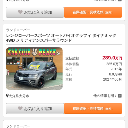
お気に入り追加
在庫確認・見積依頼
（無料）
ランドローバー
レンジローバースポーツ オートバイオグラフィ ダイナミック
4WD メリディアンスパーサラウンド
289.
0
支払総額
万円
本体価格
285.
0
万円
年式
2015年
走行
8.0万km
車検
2027年06月
他の情報を開く
大分県大分市
お気に入り追加
在庫確認・見積依頼
（無料）
ランドローバー