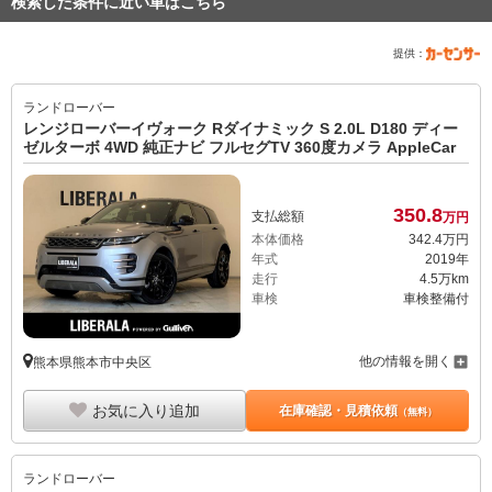
検索した条件に近い車はこちら
提供：
ランドローバー
レンジローバーイヴォーク Rダイナミック S 2.0L D180 ディー
ゼルターボ 4WD 純正ナビ フルセグTV 360度カメラ AppleCar
350.
8
支払総額
万円
本体価格
342.
4
万円
年式
2019年
走行
4.5万km
車検
車検整備付
他の情報を開く
熊本県熊本市中央区
お気に入り追加
在庫確認・見積依頼
（無料）
ランドローバー