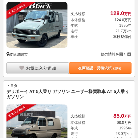
オススメNo.3
128.
0
支払総額
万円
本体価格
124.
0
万円
年式
1995年
走行
21.7万km
車検
車検整備付
他の情報を開く
岐阜県関市
お気に入り追加
在庫確認・見積依頼
（無料）
トヨタ
デリボーイ AT 5人乗り ガソリン ユーザー様買取車 AT 5人乗り
ガソリン
オススメNo.4
85.
0
支払総額
万円
本体価格
68.
0
万円
年式
1995年
走行
23.0万km