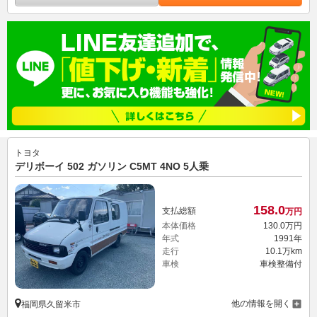
トヨタ
デリボーイ 502 ガソリン C5MT 4NO 5人乗
158.
0
支払総額
万円
本体価格
130.
0
万円
年式
1991年
走行
10.1万km
車検
車検整備付
他の情報を開く
福岡県久留米市