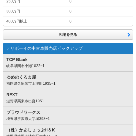
250万円
0
300万円
0
400万円
以上
0
相場を見る
デリボーイの中古車販売店ピックアップ
TCP Black
岐阜県関市小瀬1022−1
ゆめのくるま屋
福岡県久留米市上津町1935−1
REXT
滋賀県栗東市出庭1951
プラウドワークス
埼玉県所沢市大字城398−1
（株）かあしょっぷH＆K