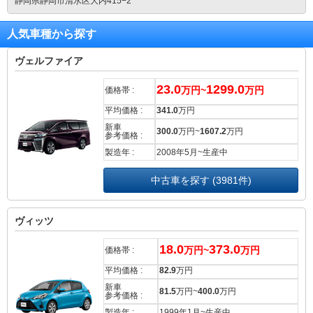
静岡県静岡市清水区大内415−2
人気車種から探す
ヴェルファイア
23.0
1299.0
万円~
万円
価格帯 :
平均価格 :
341.0
万円
新車
300.0
万円~
1607.2
万円
参考価格 :
製造年 :
2008年5月~生産中
中古車を探す (3981件)
ヴィッツ
18.0
373.0
万円~
万円
価格帯 :
平均価格 :
82.9
万円
新車
81.5
万円~
400.0
万円
参考価格 :
製造年 :
1999年1月~生産中