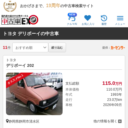
19周年
おかげさまで、
の中古車検索サイト
NEW
クルマAI
お気に入り
履歴
メニュー
トヨタ デリボーイの中古車
11
件
絞り込む
提供：
トヨタ
デリボーイ 202
オススメNo.1
115.
0
支払総額
万円
本体価格
110.
0
万円
年式
1993年
走行
23.0万km
車検
2026年09月
他の情報を開く
静岡県静岡市清水区