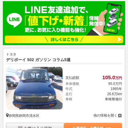
トヨタ
デリボーイ 502 ガソリン コラム5速
105.
0
支払総額
万円
本体価格
95.
0
万円
年式
1995年
走行
26.6万km
車検
車検整備付
他の情報を開く
静岡県静岡市清水区