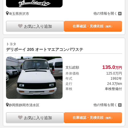
他の情報を開く
埼玉県所沢市
お気に入り追加
在庫確認・見積依頼
（無料）
トヨタ
デリボーイ 205 オートマエアコンパワステ
135.
0
支払総額
万円
本体価格
125.
0
万円
年式
1992年
走行
24.3万km
車検
車検整備付
他の情報を開く
静岡県静岡市清水区
お気に入り追加
在庫確認・見積依頼
（無料）