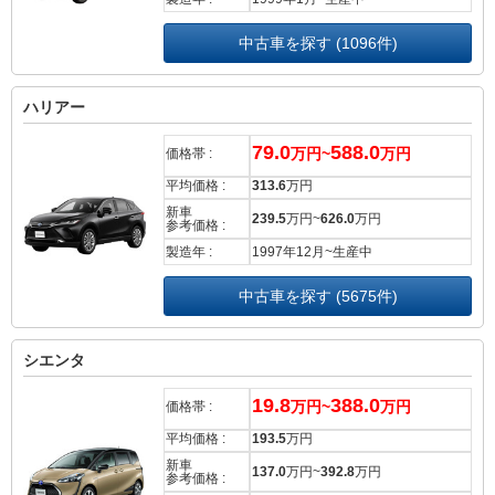
中古車を探す (1096件)
ハリアー
79.0
588.0
万円~
万円
価格帯 :
平均価格 :
313.6
万円
新車
239.5
万円~
626.0
万円
参考価格 :
製造年 :
1997年12月~生産中
中古車を探す (5675件)
シエンタ
19.8
388.0
万円~
万円
価格帯 :
平均価格 :
193.5
万円
新車
137.0
万円~
392.8
万円
参考価格 :