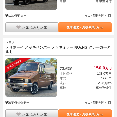
車検
車検整備付
他の情報を開く
滋賀県栗東市
お気に入り追加
在庫確認・見積依頼
（無料）
トヨタ
デリボーイ メッキバンパー メッキミラー NOxNG クレーガーア
ルミ
オススメNo.5
150.
0
支払総額
万円
本体価格
138.
0
万円
年式
1990年
走行
26.8万km
車検
車検整備付
他の情報を開く
福岡県筑紫野市
お気に入り追加
在庫確認・見積依頼
（無料）