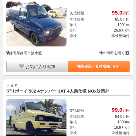
95.
0
支払総額
万円
本体価格
85.
0
万円
年式
1991年
走行
26.9万km
車検
車検整備付
他の情報を開く
静岡県静岡市清水区
お気に入り追加
在庫確認・見積依頼
（無料）
トヨタ
デリボーイ 502 4ナンバー 3AT 4人乗仕様 NOx対策外
99.
0
支払総額
万円
本体価格
84.
0
万円
年式
1993年
走行
16.9万km
車検
車検整備付