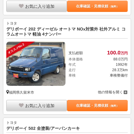
お気に入り追加
在庫確認・見積依頼
（無料）
トヨタ
デリボーイ 202 ディーゼル オートマ NOx対策外 社外アルミ コ
ラムオートマ 軽油 4ナンバー
オススメNo.2
100.
0
支払総額
万円
本体価格
88.
0
万円
年式
1992年
走行
28.3万km
車検
車検整備付
他の情報を開く
福岡県久留米市
お気に入り追加
在庫確認・見積依頼
（無料）
トヨタ
デリボーイ 502 全塗装/アーバンカーキ