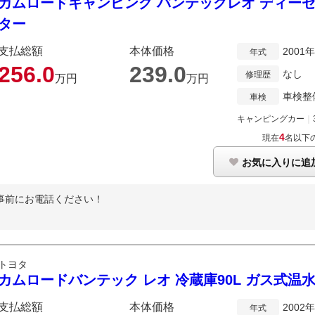
カムロードキャンピング バンテックレオ ディーゼル
ター
支払総額
本体価格
2001
年式
256.
0
239.
0
なし
修理歴
万円
万円
車検整
車検
キャンピングカー
｜
4
現在
名以下
お気に入りに追
事前にお電話ください！
トヨタ
カムロードバンテック レオ 冷蔵庫90L ガス式温
支払総額
本体価格
2002
年式