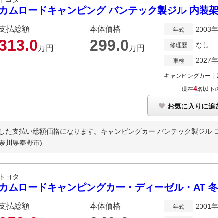
カムロードキャンピング バンテック製ジル 内装架
支払総額
本体価格
2003
年式
313.
0
299.
0
なし
修理歴
万円
万円
2027
車検
キャンピングカー
｜
4
現在
名以下
お気に入りに追
た支払い総額価格になります。キャンピングカー バンテック製ジル コンロ
神奈川県秦野市)
トヨタ
カムロードキャンピングカー・ディーゼル・AT 冬
支払総額
本体価格
2001
年式