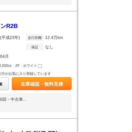
ンR2B
年(平成23年)
12.4万km
走行距離
なし
保証
年04月
2,000cc
｜
AT
｜
ホワイト
の方がお気に入り登録しています
加
在庫確認・無料見積
回・中古車...