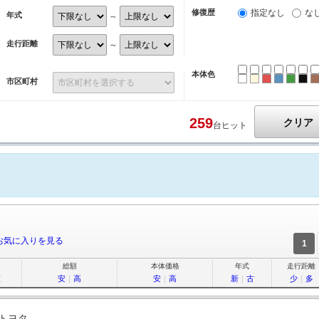
修復歴
指定なし
な
年式
～
走行距離
～
本体色
ホワイト
パール
レッド
ブルー
グリ
ブ
市区町村
259
クリア
台ヒット
お気に入りを見る
1
総額
本体価格
年式
走行距離
順
安
｜
高
安
｜
高
新
｜
古
少
｜
多
トヨタ