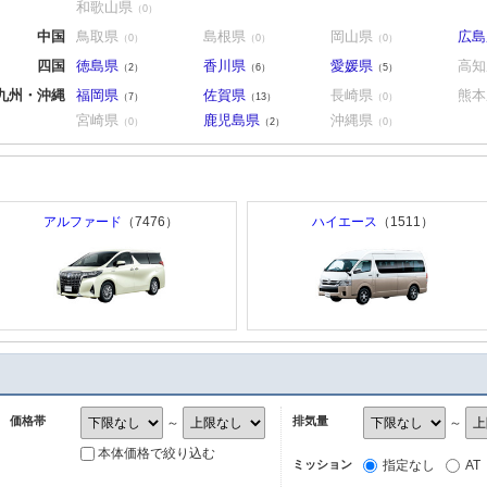
和歌山県
（0）
中国
鳥取県
島根県
岡山県
広島
（0）
（0）
（0）
四国
徳島県
香川県
愛媛県
高知
（2）
（6）
（5）
九州・沖縄
福岡県
佐賀県
長崎県
熊本
（7）
（13）
（0）
宮崎県
鹿児島県
沖縄県
（0）
（2）
（0）
アルファード
（7476）
ハイエース
（1511）
価格帯
排気量
～
～
本体価格で絞り込む
ミッション
指定なし
AT