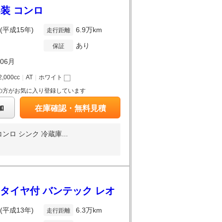
装 コンロ
年(平成15年)
6.9万km
走行距離
あり
保証
年06月
2,000cc
｜
AT
｜
ホワイト
の方がお気に入り登録しています
加
在庫確認・無料見積
 シンク 冷蔵庫...
タイヤ付 バンテック レオ
年(平成13年)
6.3万km
走行距離