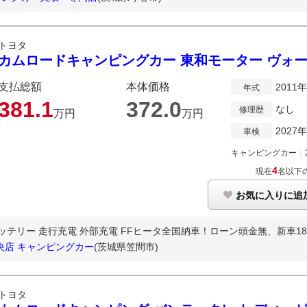
トヨタ
カムロードキャンピングカー 東和モーター ヴォー
支払総額
本体価格
2011
年式
381.
1
372.
0
なし
修理歴
万円
万円
2027
車検
キャンピングカー
｜
4
現在
名以下
お気に入りに追
ッテリー 走行充電 外部充電 FFヒータ全国納車！ローン頭金無、新車180
央店 キャンピングカー
(茨城県笠間市)
トヨタ