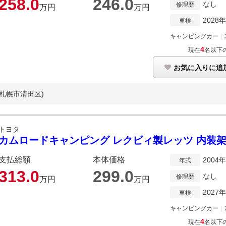
258.
0
246.
0
なし
修理歴
万円
万円
2028
車検
キャンピングカー
｜
4
現在
名以下
お気に入りに追
道札幌市清田区)
トヨタ
カムロードキャンピング レクビィ製レッツ 内装架
支払総額
本体価格
2004
年式
313.
0
299.
0
なし
修理歴
万円
万円
2027
車検
キャンピングカー
｜
4
現在
名以下