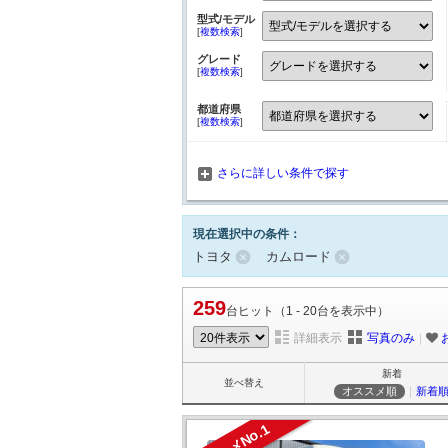
型式/モデル
[
複数検索
]
グレード
[
複数検索
]
都道府県
[
複数検索
]
さらに詳しい条件で探す
現在選択中の条件：
トヨタ
カムロード
259
台ヒット（1 - 20台を表示中）
詳細表示
写真のみ
｜
新着
並べ替え
オススメ順
｜
新着