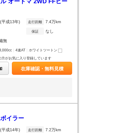
 オートマ 2WD FFヒー
年(平成13年)
7.4万km
走行距離
なし
保証
備無
3,000cc
｜
4速AT
｜
ホワイトツートン
の方がお気に入り登録しています
加
在庫確認・無料見積
水ボイラー
年(平成14年)
7.2万km
走行距離