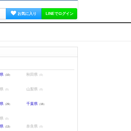
お気に入り
LINEでログイン
県
秋田県
（10）
（0）
県
山梨県
（0）
（0）
県
千葉県
（29）
（16）
県
（0）
県
奈良県
（13）
（0）