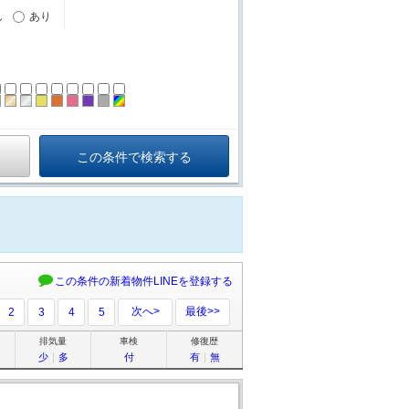
し
あり
ーン
ラック
ブラウン
ゴールド
シルバー
イエロー
オレンジ
ピンク
パープル
グレー
その他
この条件の新着物件LINEを登録する
次へ>
最後>>
2
3
4
5
排気量
車検
修復歴
少
｜
多
付
有
｜
無