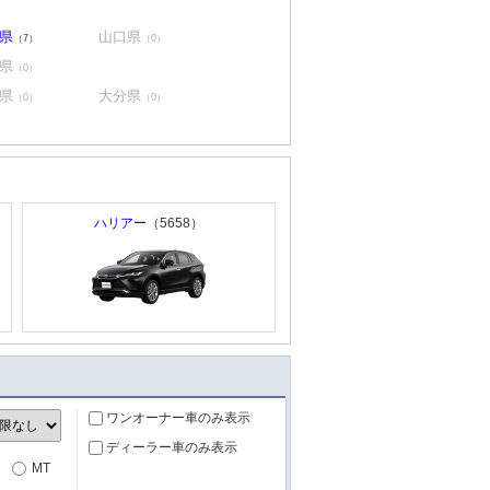
県
山口県
（7）
（0）
県
（0）
県
大分県
（0）
（0）
ハリアー
（5658）
ワンオーナー車のみ表示
ディーラー車のみ表示
MT