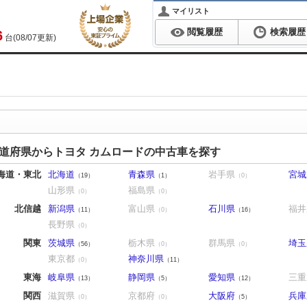
マイリスト
閲覧履歴
検索履歴
6
台(08/07更新)
道府県からトヨタ カムロードの中古車を探す
海道・東北
北海道
青森県
岩手県
宮城
（19）
（1）
（0）
山形県
福島県
（0）
（0）
北信越
新潟県
富山県
石川県
福井
（11）
（0）
（16）
長野県
（0）
関東
茨城県
栃木県
群馬県
埼玉
（56）
（0）
（0）
東京都
神奈川県
（0）
（11）
東海
岐阜県
静岡県
愛知県
三重
（13）
（5）
（12）
関西
滋賀県
京都府
大阪府
兵庫
（0）
（0）
（5）