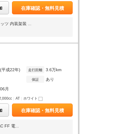
加
在庫確認・無料見積
 内装架装 ...
年(平成22年)
3.6万km
走行距離
あり
保証
年06月
2,000cc
｜
AT
｜
ホワイト
加
在庫確認・無料見積
F 電...