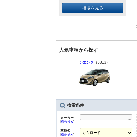
相場を見る
人気車種から探す
シエンタ
（5813）
検索条件
メーカー
[
複数検索
]
車種名
[
複数検索
]