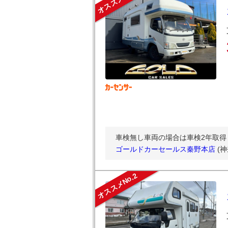
オススメNo.1
車検無し車両の場合は車検2年取得し
ゴールドカーセールス秦野本店
(
オススメNo.2