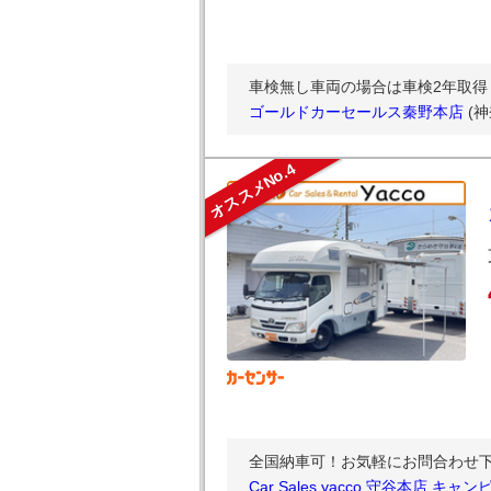
車検無し車両の場合は車検2年取得し
ゴールドカーセールス秦野本店
(
オススメNo.4
全国納車可！お気軽にお問合わせ下さい 
Car Sales yacco 守谷本店 