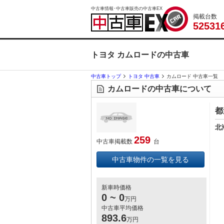
中古車情報･中古車販売の中古車EX
掲載台数
5
2
5
3
1
トヨタ カムロードの中古車
中古車トップ
トヨタ 中古車
カムロード 中古車一覧
カムロードの中古車について
都
北
259
中古車掲載数
台
中古車物件の一覧を見る
新車時価格
0 ~ 0
万円
中古車平均価格
893.6
万円