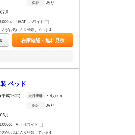
あり
保証
年07月
3,000cc
｜
4速AT
｜
ホワイト
の方がお気に入り登録しています
加
在庫確認・無料見積
装 ベッド
年(平成16年)
7.4万km
走行距離
あり
保証
年05月
2,000cc
｜
AT
｜
ホワイト
の方がお気に入り登録しています