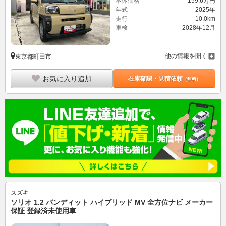
本体価格
159.
6
万円
年式
2025年
走行
10.0km
車検
2028年12月
他の情報を開く
東京都町田市
お気に入り追加
在庫確認・見積依頼
（無料）
スズキ
ソリオ 1.2 バンディット ハイブリッド MV 全方位ナビ メーカー
保証 登録済未使用車