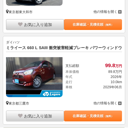
他の情報を開く
東京都東大和市
お気に入り追加
在庫確認・見積依頼
（無料）
ダイハツ
ミライース 660 L SAIII 衝突被害軽減ブレーキ パワーウィンドウ
99.
8
支払総額
万円
本体価格
89.
8
万円
年式
2026年
走行
10.0km
車検
2029年06月
他の情報を開く
東京都三鷹市
お気に入り追加
在庫確認・見積依頼
（無料）