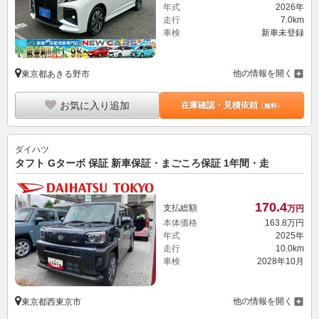
年式
2026年
走行
7.0km
車検
新車未登録
他の情報を開く
東京都あきる野市
お気に入り追加
在庫確認・見積依頼
（無料）
ダイハツ
タフト Gターボ 保証 新車保証・まごころ保証 1年間・走
170.
4
支払総額
万円
本体価格
163.
8
万円
年式
2025年
走行
10.0km
車検
2028年10月
他の情報を開く
東京都西東京市