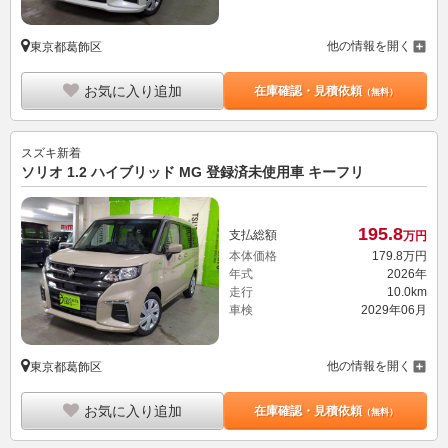
他の情報を開く
東京都葛飾区
お気に入り追加
在庫確認・見積依頼
（無料）
スズキ
新着
ソリオ 1.2 ハイブリッド MG 登録済未使用車 キーフリ
195.
8
支払総額
万円
本体価格
179.
8
万円
年式
2026年
走行
10.0km
車検
2029年06月
他の情報を開く
東京都葛飾区
お気に入り追加
在庫確認・見積依頼
（無料）