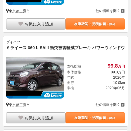
他の情報を開く
東京都三鷹市
お気に入り追加
在庫確認・見積依頼
（無料）
ダイハツ
ミライース 660 L SAIII 衝突被害軽減ブレーキ パワーウィンドウ
99.
8
支払総額
万円
本体価格
89.
8
万円
年式
2026年
走行
10.0km
車検
2029年06月
他の情報を開く
東京都三鷹市
お気に入り追加
在庫確認・見積依頼
（無料）