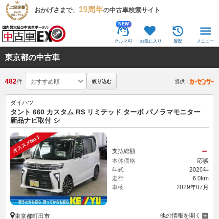
19周年
おかげさまで、
の中古車検索サイト
NEW
クルマAI
お気に入り
履歴
メニュー
東京都の中古車
482
件
絞り込む
提供：
ダイハツ
タント 660 カスタム RS リミテッド ターボ パノラマモニター
新品ナビ取付 シ
オススメNo.1
－
支払総額
本体価格
応談
年式
2026年
走行
6.0km
車検
2029年07月
他の情報を開く
東京都町田市