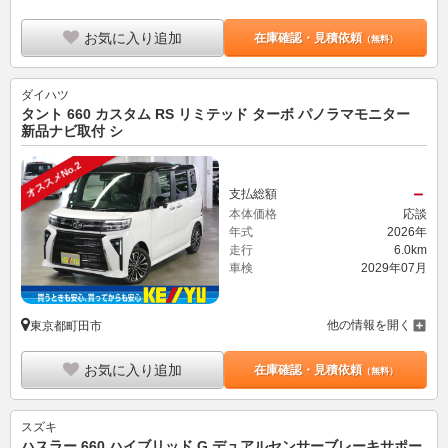
お気に入り追加
在庫確認・見積依頼
（無料）
ダイハツ
タント 660 カスタム RS リミテッド ターボ パノラマモニター
新品ナビ取付 シ
オススメNo.2
－
支払総額
本体価格
応談
年式
2026年
走行
6.0km
車検
2029年07月
他の情報を開く
東京都町田市
お気に入り追加
在庫確認・見積依頼
（無料）
スズキ
ハスラー 660 ハイブリッド G デュアルセンサーブレーキサポー