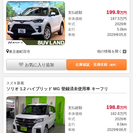
199.
9
支払総額
万円
本体価格
187.
5
万円
年式
2026年
走行
5.0km
車検
2029年05月
他の情報を開く
東京都町田市
お気に入り追加
在庫確認・見積依頼
（無料）
スズキ
新着
ソリオ 1.2 ハイブリッド MG 登録済未使用車 キーフリ
198.
8
支払総額
万円
本体価格
182.
8
万円
年式
2026年
走行
8.0km
車検
2029年06月