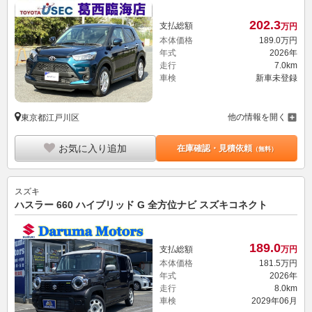
202.
3
支払総額
万円
本体価格
189.
0
万円
年式
2026年
走行
7.0km
車検
新車未登録
他の情報を開く
東京都江戸川区
お気に入り追加
在庫確認・見積依頼
（無料）
スズキ
ハスラー 660 ハイブリッド G 全方位ナビ スズキコネクト
189.
0
支払総額
万円
本体価格
181.
5
万円
年式
2026年
走行
8.0km
車検
2029年06月