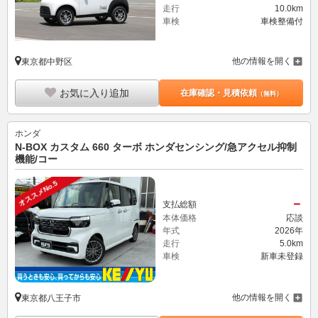
走行
10.0km
車検
車検整備付
他の情報を開く
東京都中野区
お気に入り追加
在庫確認・見積依頼
（無料）
ホンダ
N-BOX カスタム 660 ターボ ホンダセンシング/急アクセル抑制
機能/コー
オススメNo.5
－
支払総額
本体価格
応談
年式
2026年
走行
5.0km
車検
新車未登録
他の情報を開く
東京都八王子市