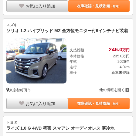
お気に入り追加
在庫確認・見積依頼
（無料）
スズキ
ソリオ 1.2 ハイブリッド MZ 全方位モニター付9インチナビ装着
246.
0
支払総額
万円
本体価格
235.
0
万円
年式
2026年
走行
4.0km
車検
新車未登録
他の情報を開く
東京都町田市
お気に入り追加
在庫確認・見積依頼
（無料）
トヨタ
ライズ 1.0 G 4WD 雹害 スマアシ オーディオレス 寒冷地