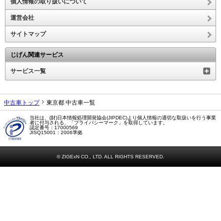
個人情報の取り扱いについて
運営会社
サイトマップ
じげん関連サービス
サービス一覧
中古車トップ
東京都 中古車一覧
当社は、(財)日本情報処理開発協会(JIPDEC)より個人情報の適切な取扱いを行う事業
者に付与される、「プライバシーマーク」を取得しています。
認定番号：17000569
JISQ15001：2006準拠
© ZIGExN CO., LTD. ALL RIGHTS RESERVED.