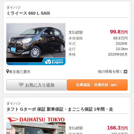
ダイハツ
ミライース 660 L SAIII
99.
8
支払総額
万円
本体価格
89.
8
万円
年式
2026年
走行
10.0km
車検
2029年06月
他の情報を開く
東京都三鷹市
お気に入り追加
在庫確認・見積依頼
（無料）
ダイハツ
タフト Gターボ 保証 新車保証・まごころ保証 1年間・走
166.
3
支払総額
万円