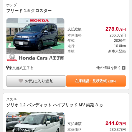
ホンダ
フリード 1.5 クロスター
278.
0
支払総額
万円
本体価格
266.
0
万円
年式
2026年
走行
10.0km
車検
新車未登録
他の情報を開く
東京都八王子市
お気に入り追加
在庫確認・見積依頼
（無料）
スズキ
ソリオ 1.2 バンディット ハイブリッド MV 納期 3 ヵ
244.
0
支払総額
万円
本体価格
230.
3
万円