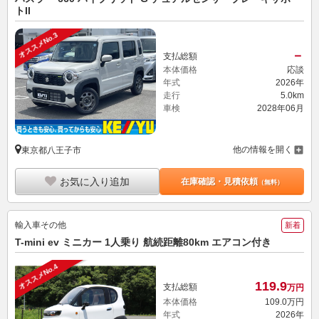
トII
オススメNo.3
－
支払総額
本体価格
応談
年式
2026年
走行
5.0km
車検
2028年06月
他の情報を開く
東京都八王子市
お気に入り追加
在庫確認・見積依頼
（無料）
輸入車その他
新着
T-mini ev ミニカー 1人乗り 航続距離80km エアコン付き
オススメNo.4
119.
9
支払総額
万円
本体価格
109.
0
万円
年式
2026年