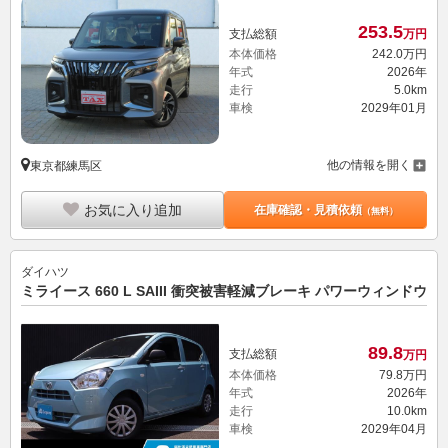
253.
5
支払総額
万円
本体価格
242.
0
万円
年式
2026年
走行
5.0km
車検
2029年01月
他の情報を開く
東京都練馬区
お気に入り追加
在庫確認・見積依頼
（無料）
ダイハツ
ミライース 660 L SAIII 衝突被害軽減ブレーキ パワーウィンドウ
89.
8
支払総額
万円
本体価格
79.
8
万円
年式
2026年
走行
10.0km
車検
2029年04月