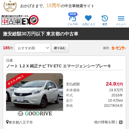
19周年
おかげさまで、
の中古車検索サイト
NEW
クルマAI
お気に入り
履歴
メニュー
激安総額30万円以下 東京都の中古車
185
件
絞り込む
提供：
日産
ノート 1.2 X 純正ナビ TV ETC エマージェンシーブレーキ
オススメNo.1
24.
9
支払総額
万円
本体価格
19.
9
万円
年式
2016年
走行
10.4万km
車検
2027年04月
他の情報を開く
東京都八王子市