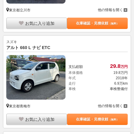
他の情報を開く
東京都立川市
お気に入り追加
在庫確認・見積依頼
（無料）
スズキ
アルト 660 L ナビ ETC
29.
8
支払総額
万円
本体価格
19.
8
万円
年式
2018年
走行
6.9万km
車検
車検整備付
他の情報を開く
東京都青梅市
お気に入り追加
在庫確認・見積依頼
（無料）