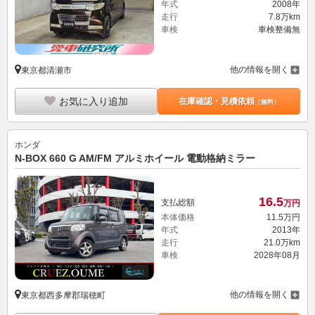
年式
2008年
走行
7.8万km
車検
車検整備無
他の情報を開く
東京都清瀬市
お気に入り追加
在庫確認・見積依頼
（無料）
ホンダ
N-BOX 660 G AM/FM アルミホイール 電動格納ミラー
16.
5
支払総額
万円
本体価格
11.
5
万円
年式
2013年
走行
21.0万km
車検
2028年08月
他の情報を開く
東京都西多摩郡瑞穂町