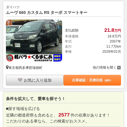
ダイハツ
ムーヴ 660 カスタム RS ターボ スマートキー
21.
8
支払総額
万円
本体価格
18.
8
万円
年式
2007年
走行
11.7万km
車検
2028年02月
他の情報を開く
東京都西多摩郡瑞穂町
お気に入り追加
在庫確認・見積依頼
（無料）
条件を拡大して、愛車を探そう！
■探す地域を広げる
2577
近隣の都道府県も含めると、
件の在庫があります！
こだわりのある車なら、この検索がおススメ。