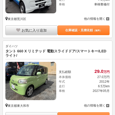
車検
車検整備付
他の情報を開く
東京都荒川区
お気に入り追加
在庫確認・見積依頼
（無料）
ダイハツ
タント 660 X リミテッド 電動スライドドア/スマートキー/LED
ライト/
29.
0
支払総額
万円
本体価格
27.
0
万円
年式
2012年
走行
6.5万km
車検
2027年05月
他の情報を開く
東京都東大和市