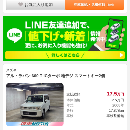
お気に入り追加
在庫確認・見積依頼
（無料）
スズキ
アルトラパン 660 T ICターボ 地デジ スマートキー2個
17.
5
支払総額
万円
本体価格
12.
5
万円
年式
2008年
走行
17.8万km
車検
車検整備無