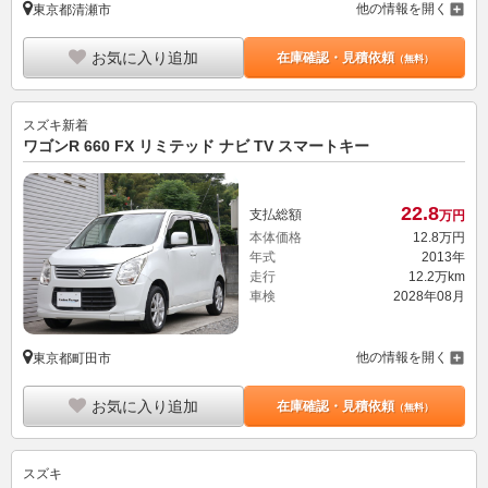
他の情報を開く
東京都清瀬市
お気に入り追加
在庫確認・見積依頼
（無料）
スズキ
新着
ワゴンR 660 FX リミテッド ナビ TV スマートキー
22.
8
支払総額
万円
本体価格
12.
8
万円
年式
2013年
走行
12.2万km
車検
2028年08月
他の情報を開く
東京都町田市
お気に入り追加
在庫確認・見積依頼
（無料）
スズキ