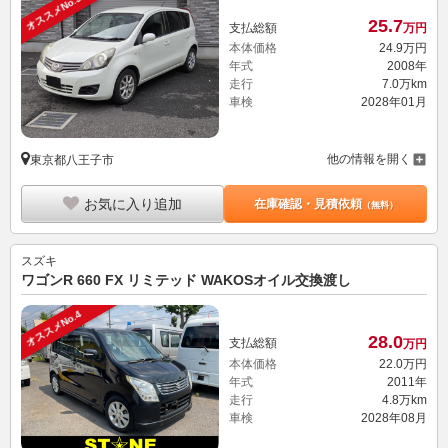
オススメNo.3
25.
7
支払総額
万円
本体価格
24.
9
万円
年式
2008年
走行
7.0万km
車検
2028年01月
他の情報を開く
東京都八王子市
お気に入り追加
在庫確認・見積依頼
（無料）
スズキ
ワゴンR 660 FX リミテッド WAKOSオイル交換渡し
オススメNo.4
28.
0
支払総額
万円
本体価格
22.
0
万円
年式
2011年
走行
4.8万km
車検
2028年08月