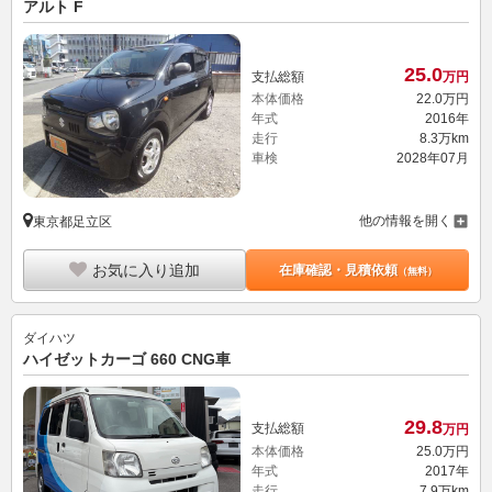
アルト F
25.
0
支払総額
万円
本体価格
22.
0
万円
年式
2016年
走行
8.3万km
車検
2028年07月
他の情報を開く
東京都足立区
お気に入り追加
在庫確認・見積依頼
（無料）
ダイハツ
ハイゼットカーゴ 660 CNG車
29.
8
支払総額
万円
本体価格
25.
0
万円
年式
2017年
走行
7.9万km