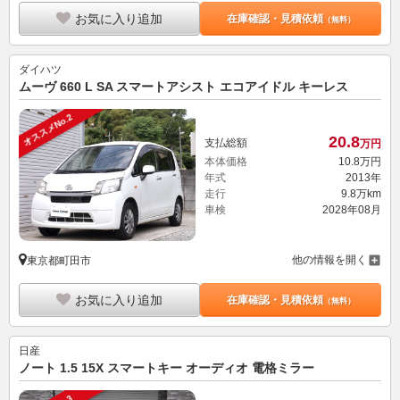
お気に入り追加
在庫確認・見積依頼
（無料）
ダイハツ
ムーヴ 660 L SA スマートアシスト エコアイドル キーレス
オススメNo.2
20.
8
支払総額
万円
本体価格
10.
8
万円
年式
2013年
走行
9.8万km
車検
2028年08月
他の情報を開く
東京都町田市
お気に入り追加
在庫確認・見積依頼
（無料）
日産
ノート 1.5 15X スマートキー オーディオ 電格ミラー