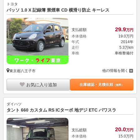
トヨタ
パッソ 1.0 X 記録簿 禁煙車 CD 横滑り防止 キーレス
29.
9
支払総額
万円
本体価格
19.
0
万円
年式
2014年
走行
5.3万km
車検
車検整備付
他の情報を開く
東京都八王子市
お気に入り追加
在庫確認・見積依頼
（無料）
ダイハツ
タント 660 カスタム RS ICターボ 地デジ ETC パワスラ
20.
0
支払総額
万円
本体価格
15.
0
万円