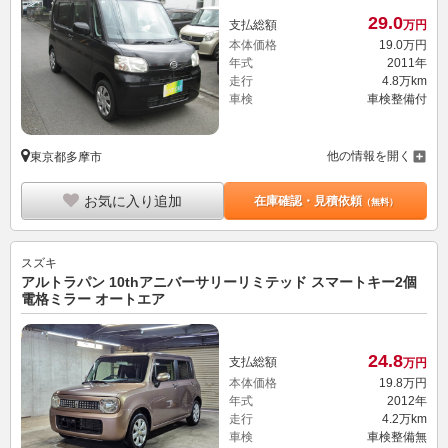
29.
0
支払総額
万円
本体価格
19.
0
万円
年式
2011年
走行
4.8万km
車検
車検整備付
他の情報を開く
東京都多摩市
お気に入り追加
在庫確認・見積依頼
（無料）
スズキ
アルトラパン 10thアニバーサリーリミテッド スマートキー2個
電格ミラー オートエア
24.
8
支払総額
万円
本体価格
19.
8
万円
年式
2012年
走行
4.2万km
車検
車検整備無