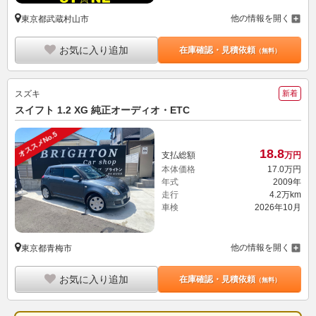
他の情報を開く
東京都武蔵村山市
お気に入り追加
在庫確認・見積依頼
（無料）
スズキ
新着
スイフト 1.2 XG 純正オーディオ・ETC
オススメNo.5
18.
8
支払総額
万円
本体価格
17.
0
万円
年式
2009年
走行
4.2万km
車検
2026年10月
他の情報を開く
東京都青梅市
お気に入り追加
在庫確認・見積依頼
（無料）