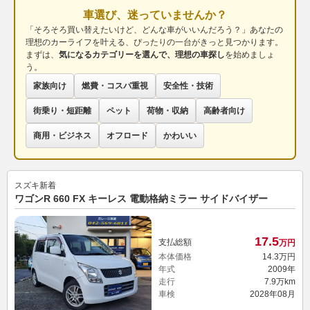
車選び、迷っていませんか？
「そろそろ買い替えたいけど、どんな車がいいんだろう？」あなたの
理想のカーライフを叶える、ぴったりの一台がきっと見つかります。
まずは、
気になるカテゴリーを選んで、理想の車探し
を始めましょ
う。
家族向け
燃費・コスパ重視
安全性・技術
街乗り・短距離
ペット
荷物・収納
高齢者向け
商用・ビジネス
オフロード
かわいい
スズキ
新着
ワゴンR 660 FX キーレス 電動格納ミラー サイドバイザー
17.
5
支払総額
万円
本体価格
14.
3
万円
年式
2009年
走行
7.9万km
車検
2028年08月