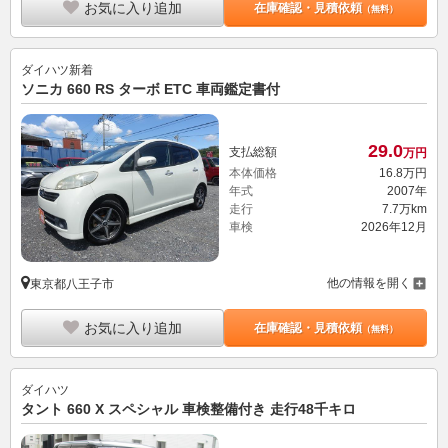
お気に入り追加
在庫確認・見積依頼
（無料）
ダイハツ
新着
ソニカ 660 RS ターボ ETC 車両鑑定書付
29.
0
支払総額
万円
本体価格
16.
8
万円
年式
2007年
走行
7.7万km
車検
2026年12月
他の情報を開く
東京都八王子市
お気に入り追加
在庫確認・見積依頼
（無料）
ダイハツ
タント 660 X スペシャル 車検整備付き 走行48千キロ