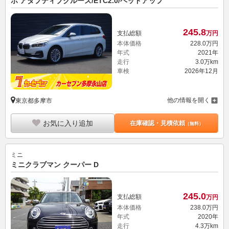
ボ アダプティブクルーズ/ETC2.0/ヘッドアップ
245.
8
支払総額
万円
本体価格
228.
0
万円
年式
2021年
走行
3.0万km
車検
2026年12月
他の情報を開く
東京都多摩市
お気に入り追加
在庫確認・見積依頼
（無料）
ミニ
ミニクラブマン クーパー D
245.
0
支払総額
万円
本体価格
238.
0
万円
年式
2020年
走行
4.3万km