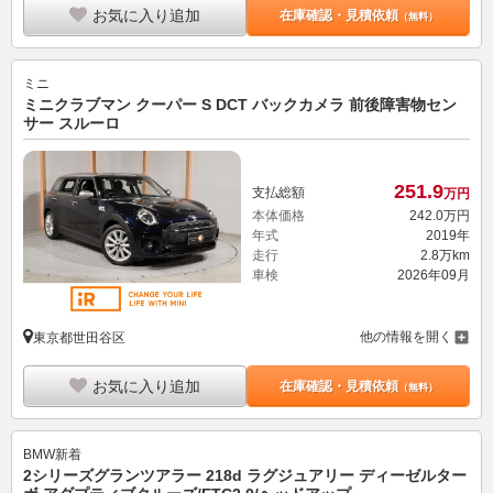
お気に入り追加
在庫確認・見積依頼
（無料）
ミニ
ミニクラブマン クーパー S DCT バックカメラ 前後障害物セン
サー スルーロ
251.
9
支払総額
万円
本体価格
242.
0
万円
年式
2019年
走行
2.8万km
車検
2026年09月
他の情報を開く
東京都世田谷区
お気に入り追加
在庫確認・見積依頼
（無料）
BMW
新着
2シリーズグランツアラー 218d ラグジュアリー ディーゼルター