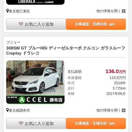
他の情報を開く
東京都江東区
お気に入り追加
在庫確認・見積依頼
（無料）
プジョー
308SW GT ブルーHDi ディーゼルターボ クルコン ガラスルーフ
Craplay ドラレコ
136.
0
支払総額
万円
本体価格
118.
8
万円
年式
2018年
走行
3.7万km
車検
2027年06月
他の情報を開く
東京都調布市
お気に入り追加
在庫確認・見積依頼
（無料）