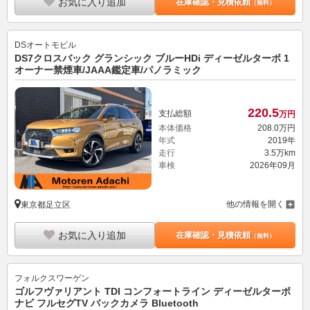
お気に入り追加
在庫確認・見積依頼
（無料）
DSオートモビル
DS7クロスバック グランシック ブルーHDi ディーゼルターボ 1
オーナー禁煙車/JAAA鑑定車/パノラミック
220.
5
支払総額
万円
本体価格
208.
0
万円
年式
2019年
走行
3.5万km
車検
2026年09月
他の情報を開く
東京都足立区
お気に入り追加
在庫確認・見積依頼
（無料）
フォルクスワーゲン
ゴルフヴァリアント TDI コンフォートライン ディーゼルターボ
ナビ フルセグTV バックカメラ Bluetooth