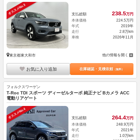
オススメNo.3
238.
5
支払総額
万円
本体価格
224.
5
万円
年式
2019年
走行
2.8万km
車検
2026年11月
他の情報を開く
東京都東大和市
お気に入り追加
在庫確認・見積依頼
（無料）
フォルクスワーゲン
T-Roc TDI スポーツ ディーゼルターボ 純正ナビ Bカメラ ACC
電動リアゲート
オススメNo.4
264.
4
支払総額
万円
本体価格
248.
9
万円
年式
2021年
走行
1.0万km