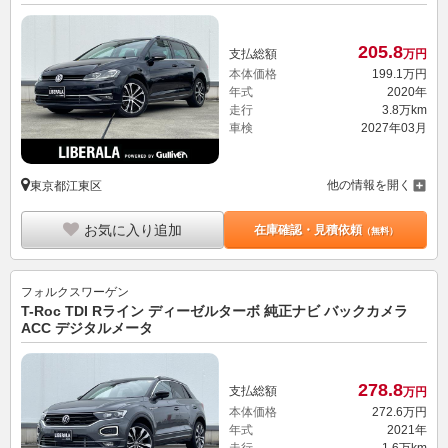
205.
8
支払総額
万円
本体価格
199.
1
万円
年式
2020年
走行
3.8万km
車検
2027年03月
他の情報を開く
東京都江東区
お気に入り追加
在庫確認・見積依頼
（無料）
フォルクスワーゲン
T-Roc TDI Rライン ディーゼルターボ 純正ナビ バックカメラ
ACC デジタルメータ
278.
8
支払総額
万円
本体価格
272.
6
万円
年式
2021年
走行
1.6万km