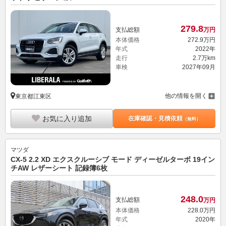
279.
8
支払総額
万円
本体価格
272.
9
万円
年式
2022年
走行
2.7万km
車検
2027年09月
他の情報を開く
東京都江東区
お気に入り追加
在庫確認・見積依頼
（無料）
マツダ
CX-5 2.2 XD エクスクルーシブ モード ディーゼルターボ 19イン
チAW レザーシート 記録簿6枚
248.
0
支払総額
万円
本体価格
228.
0
万円
年式
2020年