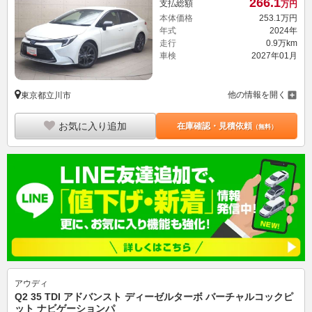
266.
1
支払総額
万円
本体価格
253.
1
万円
年式
2024年
走行
0.9万km
車検
2027年01月
他の情報を開く
東京都立川市
お気に入り追加
在庫確認・見積依頼
（無料）
アウディ
Q2 35 TDI アドバンスト ディーゼルターボ バーチャルコックピ
ット ナビゲーションパ