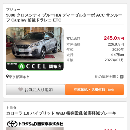
プジョー
5008 クロスシティ ブルーHDi ディーゼルターボ ACC サンルー
フ Carplay 前後ドラレコ ETC
245.
0
支払総額
万円
本体価格
226.
8
万円
年式
2020年
走行
4.4万km
車検
2027年07月
他の情報を開く
東京都調布市
お気に入り追加
在庫確認・見積依頼
（無料）
トヨタ
カローラ 1.8 ハイブリッド WxB 衝突回避/被害軽減ブレーキ