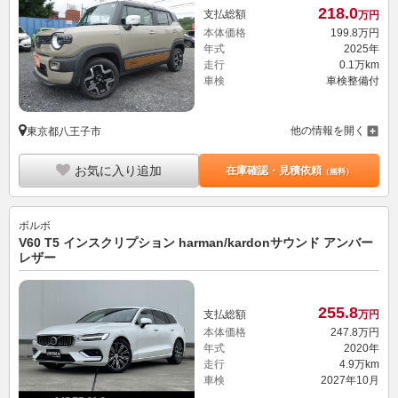
218.
0
支払総額
万円
本体価格
199.
8
万円
年式
2025年
走行
0.1万km
車検
車検整備付
他の情報を開く
東京都八王子市
お気に入り追加
在庫確認・見積依頼
（無料）
ボルボ
V60 T5 インスクリプション harman/kardonサウンド アンバー
レザー
255.
8
支払総額
万円
本体価格
247.
8
万円
年式
2020年
走行
4.9万km
車検
2027年10月