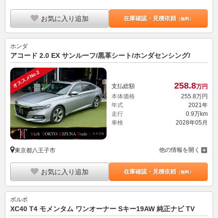
お気に入り追加
在庫確認・見積依頼
（無料）
ホンダ
アコード 2.0 EX サンルーフ/黒革シート/ホンダセンシング/
オススメNo.2
258.
8
支払総額
万円
本体価格
255.
8
万円
年式
2021年
走行
0.9万km
車検
2028年05月
他の情報を開く
東京都八王子市
お気に入り追加
在庫確認・見積依頼
（無料）
ボルボ
XC40 T4 モメンタム ワンオーナー Sキー19AW 純正ナビ TV