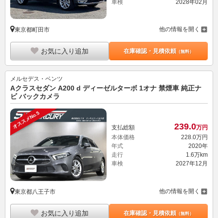
車検
2028年02月
他の情報を開く
東京都町田市
お気に入り追加
在庫確認・見積依頼
（無料）
メルセデス・ベンツ
Aクラスセダン A200 d ディーゼルターボ 1オナ 禁煙車 純正ナ
ビ バックカメラ
オススメNo.5
239.
0
支払総額
万円
本体価格
228.
0
万円
年式
2020年
走行
1.6万km
車検
2027年12月
他の情報を開く
東京都八王子市
お気に入り追加
在庫確認・見積依頼
（無料）