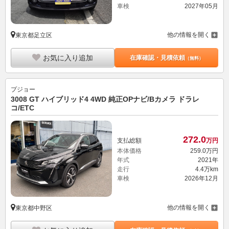
車検
2027年05月
他の情報を開く
東京都足立区
お気に入り追加
在庫確認・見積依頼
（無料）
プジョー
3008 GT ハイブリッド4 4WD 純正OPナビ/Bカメラ ドラレ
コ/ETC
272.
0
支払総額
万円
本体価格
259.
0
万円
年式
2021年
走行
4.4万km
車検
2026年12月
他の情報を開く
東京都中野区