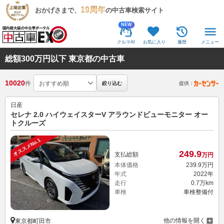
19周年
おかげさまで、
の中古車検索サイト
NEW
クルマAI
お気に入り
履歴
メニュー
総額300万円以下 東京都の中古車
10020
件
絞り込む
提供：
日産
セレナ 2.0 ハイウェイスターV アラウンドビューモニター オー
トクルーズ
オススメNo.1
249.
9
支払総額
万円
本体価格
239.
9
万円
年式
2022年
走行
0.7万km
車検
車検整備付
他の情報を開く
東京都町田市