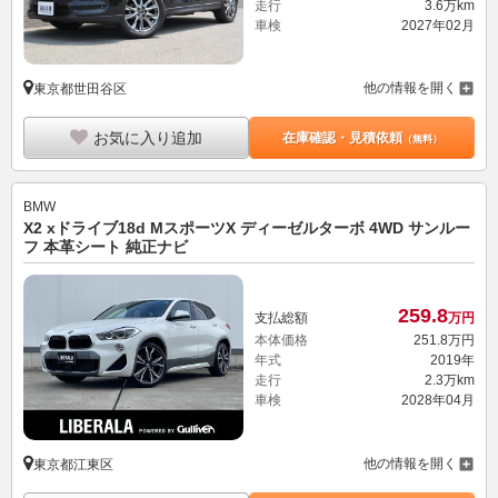
走行
3.6万km
車検
2027年02月
他の情報を開く
東京都世田谷区
お気に入り追加
在庫確認・見積依頼
（無料）
BMW
X2 xドライブ18d MスポーツX ディーゼルターボ 4WD サンルー
フ 本革シート 純正ナビ
259.
8
支払総額
万円
本体価格
251.
8
万円
年式
2019年
走行
2.3万km
車検
2028年04月
他の情報を開く
東京都江東区